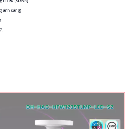
g nhiễu (3DNR)
g ánh sáng)
0m
7,