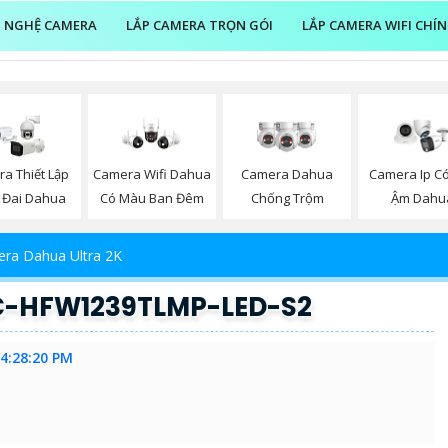
 NGHỆ CAMERA
LẮP CAMERA TRỌN GÓI
LẮP CAMERA WIFI CHÍ
a Thiết Lập
Camera Wifi Dahua
Camera Dahua
Camera Ip C
 Đai Dahua
Có Màu Ban Đêm
Chống Trộm
Ậm Dahu
ra Dahua Ultra 2K
-HFW1239TLMP-LED-S2
 4:28:20 PM