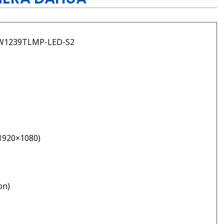
FW1239TLMP-LED-S2
1920×1080)
on)