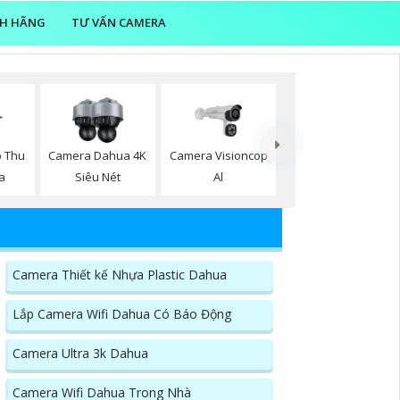
NH HÃNG
TƯ VẤN CAMERA
Camera Visioncop
ó Thu
Camera Dahua 4K
Al
a
Siêu Nét
Camera Thiết kế Nhựa Plastic Dahua
Lắp Camera Wifi Dahua Có Báo Động
Camera Ultra 3k Dahua
Camera Wifi Dahua Trong Nhà