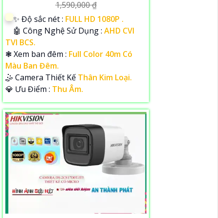
1,590,000 ₫
✨ Độ sắc nét :
FULL HD 1080P .
🤖️ Công Nghệ Sử Dụng :
AHD CVI
TVI BCS.
❃ Xem ban đêm :
Full Color 40m Có
Màu Ban Đêm.
🤹 Camera Thiết Kế
Thân Kim Loại.
️💎 Ưu Điểm :
Thu Âm.