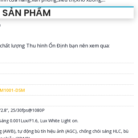
T SẢN PHẨM
a
chất lượng Thu hình Ổn Định bạn nên xem qua:
FM1001-DSM
/2.8”, 25/30fps@1080P
 sáng 0.001Lux/F1.6, Lux White Light on.
g (AWB), tự động bù tín hiệu ảnh (AGC), chống chói sáng HLC, bù