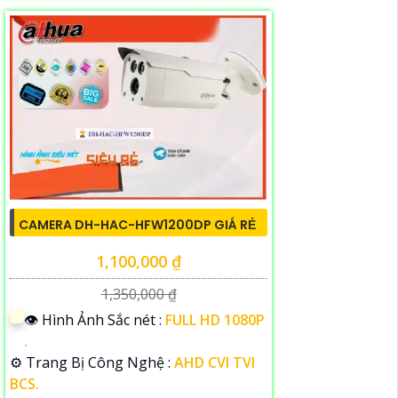
CAMERA DH-HAC-HFW1200DP GIÁ RẺ
1,100,000 ₫
1,350,000 ₫
👁 Hình Ảnh Sắc nét :
FULL HD 1080P
.
⚙ Trang Bị Công Nghệ :
AHD CVI TVI
BCS.