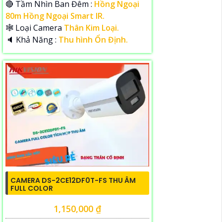
🔴 Tầm Nhìn Ban Đêm :
Hồng Ngoại
80m Hồng Ngoại Smart IR.
🕸️ Loại Camera
Thân Kim Loại.
️🔈 Khả Năng :
Thu hình Ổn Định.
CAMERA DS-2CE12DF0T-FS THU ÂM
FULL COLOR
1,150,000 ₫