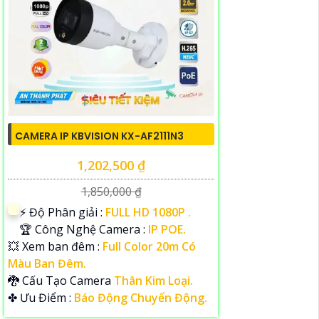
CAMERA IP KBVISION KX-AF2111N3
1,202,500 ₫
1,850,000 ₫
️⚡ Độ Phân giải :
FULL HD 1080P .
🏆 Công Nghệ Camera :
IP POE.
💥 Xem ban đêm :
Full Color 20m Có
Màu Ban Đêm.
🐉️ Cấu Tạo Camera
Thân Kim Loại.
️✤ Ưu Điểm :
Báo Động Chuyển Động.