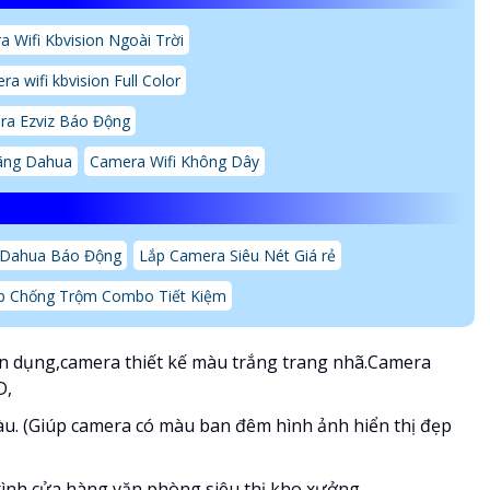
 Wifi Kbvision Ngoài Trời
a wifi kbvision Full Color
ra Ezviz Báo Động
Hãng Dahua
Camera Wifi Không Dây
 Dahua Báo Động
Lắp Camera Siêu Nét Giá rẻ
op Chống Trộm Combo Tiết Kiệm
ên dụng,camera thiết kế màu trắng trang nhã.Camera
D,
u. (Giúp camera có màu ban đêm hình ảnh hiển thị đẹp
ình cửa hàng,văn phòng,siêu thị,kho xưởng,...