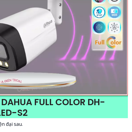
DAHUA FULL COLOR DH-
ED-S2
ện đại sau.