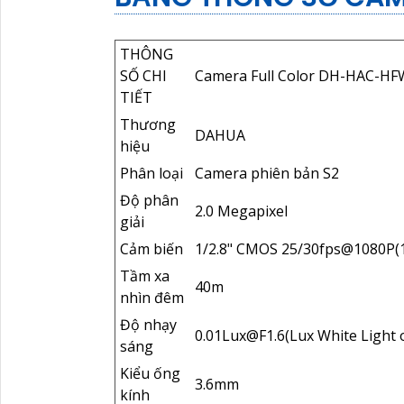
THÔNG
SỐ CHI
Camera Full Color DH-HAC-H
TIẾT
Thương
DAHUA
hiệu
Phân loại
Camera phiên bản S2
Độ phân
2.0 Megapixel
giải
Cảm biến
1/2.8" CMOS 25/30fps@1080P(
Tầm xa
40m
nhìn đêm
Độ nhạy
0.01Lux@F1.6(Lux White Light 
sáng
Kiểu ống
3.6mm
kính