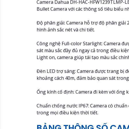
Camera Dahua DH-HAC-HFW1239TLMP-LED-S2
Bullet Camera với các thông số tiêu biểu n
Độ phân giải: Camera hỗ trợ độ phân giải 
hình ảnh sắc nét và chi tiết.
Công nghệ Full-color Starlight: Camera đượ
sát màu sắc đầy đủ ngay cả trong điều kiệ
Light on, camera giúp tái tạo màu sắc chính
Đèn LED trợ sáng: Camera được trang bị đè
khoảng cách 40m, đảm bảo quan sát trong
Ống kính cố định: Camera đi kèm với ống k
Chuẩn chống nước IP67: Camera có chuẩn c
trong mọi điều kiện thời tiết.
BẢNG THÔNG SỐ CA