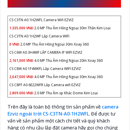
CHẠY
CS C3TN A0 1H2WFL Camera Wifi EZVIZ
1.335.000 VNĐ
2.0 MP Thu Âm Hồng Ngoại 30m Thân Kim Loại
CS C3TN A0 1H2WF Lắp Camera WIFI
0 VNĐ
2.0 MP Thu Âm Hồng Ngoại 30m Xoay 360
CS C6W A0 3H4WF LẮP CAMERA IP WIFI EZVIZ
2,161,000 VNĐ
4.0 MP Thu Âm Hồng Ngoại 20m Xoay 360
CS C8W A0 1F4WKFL Lắp Camera WIFI EZVIZ
2,647,000 VNĐ
4.0 MP Thu Âm Hồng Ngoại 30m Xoay 360
CS C8PF A0 6E22WFR Lắp Camera wifi EZVIZ
2.809.000 VNĐ
2.0 MP Thu Âm sp Khác Dome Kim Loại
Trên đây là toàn bộ thông tin sản phẩm về
camera
Ezviz ngoài trời CS-C3TN-A0-1H2WFL
. Để được tư
vấn về sản phẩm một cách chi tiết và quý khách
hàng có nhu cầu lắp đặt camera hãy gọi cho chúng