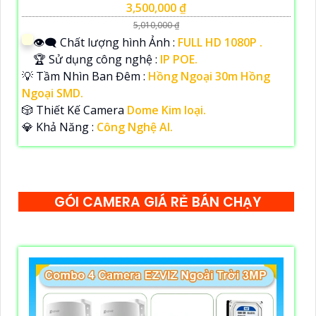
3,500,000 ₫
5,010,000 ₫
👁️‍🗨 Chất lượng hình Ảnh :
FULL HD 1080P .
🏆 Sử dụng công nghệ :
IP POE.
💡 Tầm Nhìn Ban Đêm :
Hồng Ngoại 30m Hồng
Ngoại SMD.
🎲 Thiết Kế Camera
Dome Kim loại.
️💎 Khả Năng :
Công Nghệ AI.
GÓI CAMERA GIÁ RẺ BÁN CHẠY