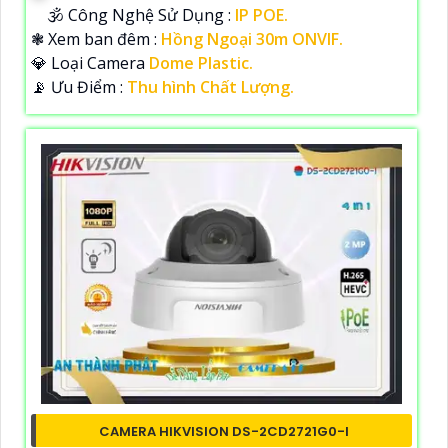
🕉️ Công Nghệ Sử Dụng :
IP POE.
❃ Xem ban đêm :
Hồng Ngoại 30m ONVIF.
💎 Loại Camera
Dome Plastic.
️📡 Ưu Điểm :
Thu hình Chất Lượng.
CAMERA HIKVISION DS-2CD2721G0-I