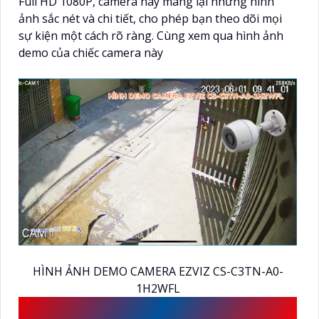
Full HD 1080P, camera này mang lại những hình
ảnh sắc nét và chi tiết, cho phép bạn theo dõi mọi
sự kiện một cách rõ ràng. Cùng xem qua hình ảnh
demo của chiếc camera này
HÌNH ẢNH DEMO CAMERA EZVIZ CS-C3TN-A0-
1H2WFL
CAMERA WIFI EZVIZ GIÁ RẺ BÁN