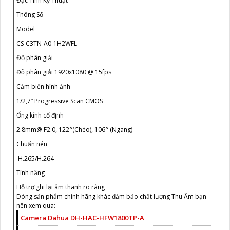
Đặc Tính Kỹ Thuật
Thông Số
Model
CS-C3TN-A0-1H2WFL
Độ phân giải
Độ phân giải 1920x1080 @ 15fps
Cảm biến hình ảnh
1/2,7” Progressive Scan CMOS
Ống kính cố định
2.8mm@ F2.0, 122°(Chéo), 106° (Ngang)
Chuẩn nén
H.265/H.264
Tính năng
Hỗ trợ ghi lại âm thanh rõ ràng
Dòng sản phẩm chính hãng khác đảm bảo chất lượng Thu Âm bạn
nên xem qua:
Camera Dahua DH-HAC-HFW1800TP-A