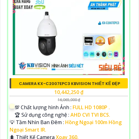
CAMERA KX-C2007EPC3 KBVISION THIẾT KẾ ĐẸP
10,442,250 ₫
16,065,000 ₫
💯 Chất lượng hình Ảnh :
FULL HD 1080P .
🏆 Sử dụng công nghệ :
AHD CVI TVI BCS.
💡 Tầm Nhìn Ban Đêm :
Hồng Ngoại 100m Hồng
Ngoại Smart IR.
🐜 Thiết Kế Camera
Xoay 360.