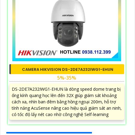
CAMERA HIKVISION DS-2DE7A232IWG1-EHUN
5%-35%
DS-2DE7A232IWG1-EHUN là dòng speed dome trang bị
ống kính quang học lên đến 32X giúp giám sát khoảng
cách xa, nhìn ban đêm bằng hồng ngoại 200m, hỗ trợ
tính năng AcuSense nâng cao hiệu quả giám sát an ninh,
có tốc độ lấy nét cao nhờ công nghệ Self-learning