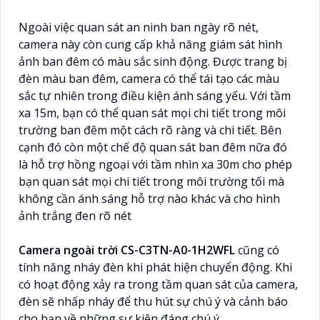
Ngoài việc quan sát an ninh ban ngày rõ nét,
camera này còn cung cấp khả năng giám sát hình
ảnh ban đêm có màu sắc sinh động. Được trang bị
đèn màu ban đêm, camera có thể tái tạo các màu
sắc tự nhiên trong điều kiện ánh sáng yếu. Với tầm
xa 15m, bạn có thể quan sát mọi chi tiết trong môi
trường ban đêm một cách rõ ràng và chi tiết. Bên
cạnh đó còn một chế độ quan sát ban đêm nữa đó
là hỗ trợ hồng ngoại với tầm nhìn xa 30m cho phép
bạn quan sát mọi chi tiết trong môi trường tối mà
không cần ánh sáng hỗ trợ nào khác và cho hình
ảnh trắng đen rõ nét
Camera ngoài trời CS-C3TN-A0-1H2WFL
cũng có
tính năng nháy đèn khi phát hiện chuyển động. Khi
có hoạt động xảy ra trong tầm quan sát của camera,
đèn sẽ nhấp nháy để thu hút sự chú ý và cảnh báo
cho bạn về những sự kiện đáng chú ý.