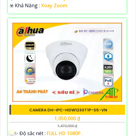
️☣️ Khả Năng :
Xoay Zoom.
CAMERA DH-IPC-HDW1230T1P-S5-VN
1,050,000 ₫
1,470,000 ₫
✨ Độ sắc nét :
FULL HD 1080P .