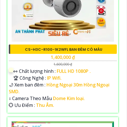
CS-H3C-R100-1K2WFL BAN ĐÊM CÓ MÀU
1,400,000 ₫
1,600,000 ₫
️👀 Chất lượng hình :
FULL HD 1080P .
🏆 Công Nghệ :
IP Wifi.
🌙 Xem ban đêm :
Hồng Ngoại 30m Hồng Ngoại
SMD.
↕️ Camera Theo Mẫu
Dome Kim loại.
️💮 Ưu Điểm :
Thu Âm.