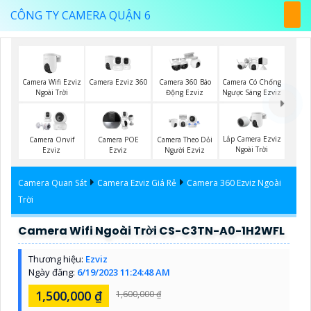
CÔNG TY CAMERA QUẬN 6
Camera Wifi Ezviz
Camera Ezviz 360
Camera 360 Báo
Camera Có Chống
Ngoài Trời
Động Ezviz
Ngược Sáng Ezviz
Lắp Camera Ezviz
Camera Onvif
Camera POE
Camera Theo Dỏi
Ngoài Trời
Ezviz
Ezviz
Người Ezviz
Camera Quan Sát
Camera Ezviz Giá Rẻ
Camera 360 Ezviz Ngoài
Trời
Camera Wifi Ngoài Trời CS-C3TN-A0-1H2WFL
Thương hiệu:
Ezviz
Ngày đăng:
6/19/2023 11:24:48 AM
1,500,000 ₫
1,600,000 ₫