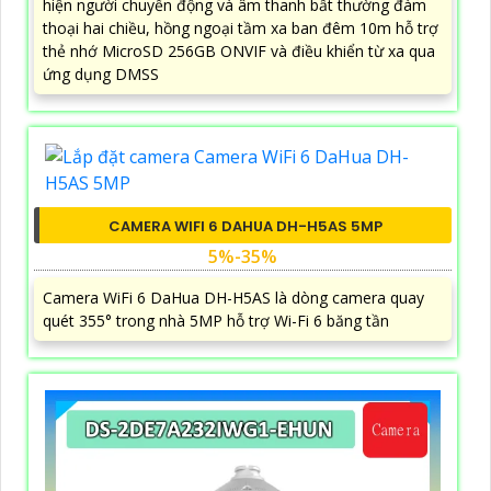
hiện người chuyển động và âm thanh bất thường đàm
thoại hai chiều, hồng ngoại tầm xa ban đêm 10m hỗ trợ
thẻ nhớ MicroSD 256GB ONVIF và điều khiển từ xa qua
ứng dụng DMSS
CAMERA WIFI 6 DAHUA DH-H5AS 5MP
5%-35%
Camera WiFi 6 DaHua DH-H5AS là dòng camera quay
quét 355° trong nhà 5MP hỗ trợ Wi-Fi 6 băng tần