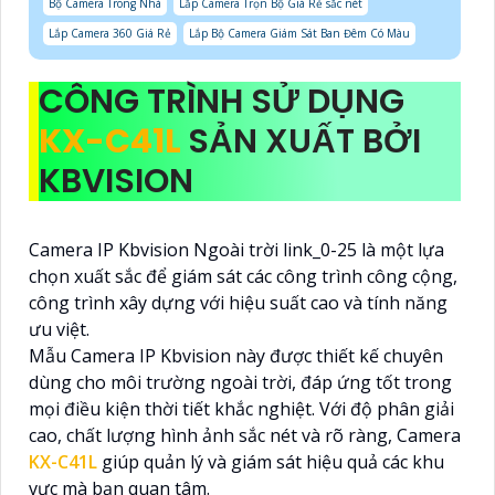
Bộ Camera Trong Nhà
Lắp Camera Trọn Bộ Giá Rẻ sắc nét
Lắp Camera 360 Giá Rẻ
Lắp Bộ Camera Giám Sát Ban Đêm Có Màu
CÔNG TRÌNH SỬ DỤNG
KX-C41L
SẢN XUẤT BỞI
KBVISION
Camera IP Kbvision Ngoài trời link_0-25 là một lựa
chọn xuất sắc để giám sát các công trình công cộng,
công trình xây dựng với hiệu suất cao và tính năng
ưu việt.
Mẫu Camera IP Kbvision này được thiết kế chuyên
dùng cho môi trường ngoài trời, đáp ứng tốt trong
mọi điều kiện thời tiết khắc nghiệt. Với độ phân giải
cao, chất lượng hình ảnh sắc nét và rõ ràng, Camera
KX-C41L
giúp quản lý và giám sát hiệu quả các khu
vực mà bạn quan tâm.