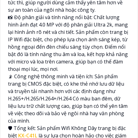
tức thì, giúp người dùng cảm thấy yên tâm hơn về
sự an toàn của ngôi nhà hoặc công ty.
📸 Độ phân giải và tính năng nổi bật: Chất lượng
hình ảnh đạt 4.0 MP với độ phân giải Ultra 2k, mang
lại hình ảnh rõ nét và chi tiết. Sản phẩm còn trang bị
IP Wifi đặc biệt, cho phép lựa chọn ánh sáng kép, từ
hồng ngoại đến đèn chiếu sáng tùy chọn. Điểm nổi
bật đó là tính năng thu âm và loa, kết hợp khả năng
với micro và loa trên camera, giúp bạn có thể đàm
thoại mọi lúc, mọi nơi.
📡 Công nghệ thông minh và tiện ích: Sản phẩm
trang bị CMOS đặc biệt, có khe thẻ nhớ lưu dữ liệu
và truyền tải nhanh hơn với các định dạng như
H.265+/H.265/H.264+/H.264 Có màu ban đêm, dữ
liệu lưu trữ chất lượng cao, giúp bạn có thể yên tâm
về việc theo dõi và bảo vệ ngôi nhà hay văn phòng
của mình.
🛡️ Tổng kết: Sản phẩm Wifi Không Dây trang bị đặc
biệt
KX-C41L
là sự lựa chọn hoàn hảo cho việc giám