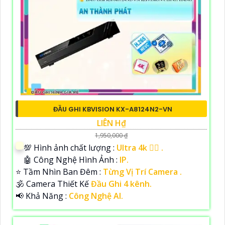
ĐẦU GHI KBVISION KX-A8124N2-VN
LIÊN H₫
1,950,000 ₫
💯 Hình ảnh chất lượng :
Ultra 4k 👍🏾 .
🤖️ Công Nghệ Hình Ảnh :
IP.
⭐ Tầm Nhìn Ban Đêm :
Từng Vị Trí Camera .
🕉️ Camera Thiết Kế
Đầu Ghi 4 kênh.
️📢 Khả Năng :
Công Nghệ AI.