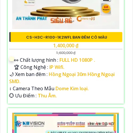
CS-H3C-R100-1K2WFL BAN ĐÊM CÓ MÀU
1,400,000 ₫
1,600,000 ₫
️👀 Chất lượng hình :
FULL HD 1080P .
🏆 Công Nghệ :
IP Wifi.
🌙 Xem ban đêm :
Hồng Ngoại 30m Hồng Ngoại
SMD.
↕️ Camera Theo Mẫu
Dome Kim loại.
️💮 Ưu Điểm :
Thu Âm.