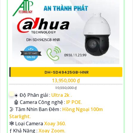
DH-SD49425GB-HNR
13,950,000 ₫
19,550,000 ₫
☀️ Độ Phân giải :
Ultra 2k .
🤖️ Camera Công nghệ :
IP POE.
🌛 Tầm Nhìn Ban Đêm :
Hồng Ngoại 100m
Starlight.
🕸️ Loại Camera
Xoay 360.
️ƒ Khả Năng :
Xoay Zoom.