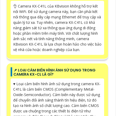
👌 Camera KX-C41L của KBvision không hỗ trợ kết
nối WiFi. Để sử dụng camera này, bạn cần phải kết
nối thông qua dây cáp mạng Ethernet để truy cập và
quản lý từ xa. Tuy nhiên, camera KX-C41L có khả
năng giám sát từ xa thông qua ứng dụng di động
hoặc phần mềm trên máy tính. Với chất lượng hình
ảnh sắc nét và tính năng thông minh, camera
KBvision KX-C41L là lựa chọn hoàn hảo cho việc bảo
vệ nhà cửa hoặc doanh nghiệp của bạn.
📌 LOẠI CẢM BIẾN HÌNH ẢNH SỬ DỤNG TRONG
CAMERA KX-CL LÀ GÌ?
♥️ Loại cảm biến hình ảnh sử dụng trong camera KX-
C41L là cảm biến CMOS (Complementary Metal-
Oxide-Semiconductor). Cảm biến này được sử dụng
để chuyển đổi ánh sáng thành tín hiệu điện, từ đó
tạo ra hình ảnh số chất lượng cao. Cảm biến CMOS
được ưa chuộng trong các thiết bị điện tử như