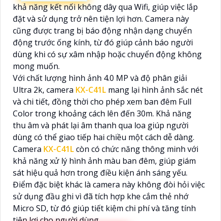
khả năng kết nối không dây qua Wifi, giúp việc lắp
đặt và sử dụng trở nên tiện lợi hơn. Camera này
cũng được trang bị báo động nhận dạng chuyển
động trước ống kính, từ đó giúp cảnh báo người
dùng khi có sự xâm nhập hoặc chuyển động không
mong muốn.
Với chất lượng hình ảnh 4.0 MP và độ phân giải
Ultra 2k, camera
KX-C41L
mang lại hình ảnh sắc nét
và chi tiết, đồng thời cho phép xem ban đêm Full
Color trong khoảng cách lên đến 30m. Khả năng
thu âm và phát lại âm thanh qua loa giúp người
dùng có thể giao tiếp hai chiều một cách dễ dàng.
Camera
KX-C41L
còn có chức năng thông minh với
khả năng xử lý hình ảnh màu ban đêm, giúp giám
sát hiệu quả hơn trong điều kiện ánh sáng yếu.
Điểm đặc biệt khác là camera này không đòi hỏi việc
sử dụng đầu ghi vì đã tích hợp khe cắm thẻ nhớ
Micro SD, từ đó giúp tiết kiệm chi phí và tăng tính
tiện lợi cho người dùng.