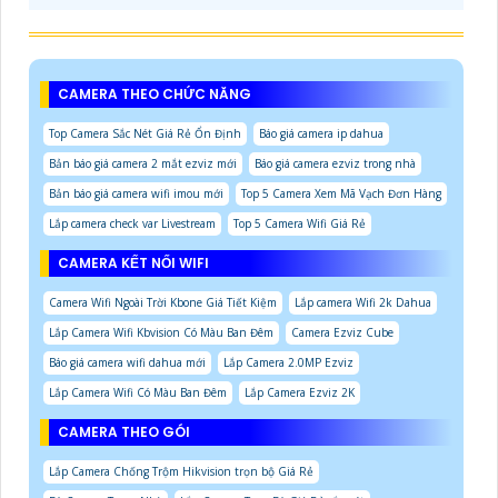
CAMERA THEO CHỨC NĂNG
Top Camera Sắc Nét Giá Rẻ Ổn Định
Báo giá camera ip dahua
Bản báo giá camera 2 mắt ezviz mới
Báo giá camera ezviz trong nhà
Bản báo giá camera wifi imou mới
Top 5 Camera Xem Mã Vạch Đơn Hàng
Lắp camera check var Livestream
Top 5 Camera Wifi Giá Rẻ
CAMERA KẾT NỐI WIFI
Camera Wifi Ngoài Trời Kbone Giá Tiết Kiệm
Lắp camera Wifi 2k Dahua
Lắp Camera Wifi Kbvision Có Màu Ban Đêm
Camera Ezviz Cube
Báo giá camera wifi dahua mới
Lắp Camera 2.0MP Ezviz
Lắp Camera Wifi Có Màu Ban Đêm
Lắp Camera Ezviz 2K
CAMERA THEO GÓI
Lắp Camera Chống Trộm Hikvision trọn bộ Giá Rẻ