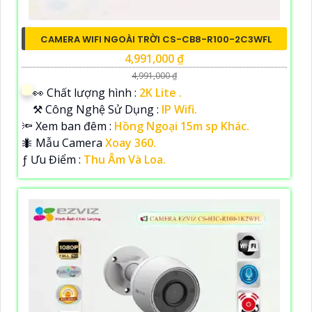
CAMERA WIFI NGOÀI TRỜI CS-CB8-R100-2C3WFL
4,991,000 ₫
4,991,000 ₫
️👀 Chất lượng hình :
2K Lite .
⚒ Công Nghệ Sử Dụng :
IP Wifi.
🔦 Xem ban đêm :
Hồng Ngoại 15m sp Khác.
🐜 Mẫu Camera
Xoay 360.
️ƒ Ưu Điểm :
Thu Âm Và Loa.