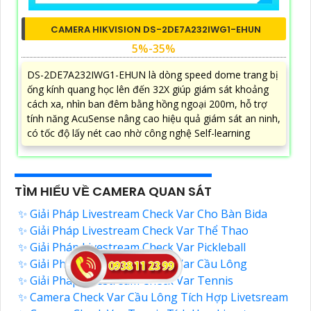
CAMERA HIKVISION DS-2DE7A232IWG1-EHUN
5%-35%
DS-2DE7A232IWG1-EHUN là dòng speed dome trang bị
ống kính quang học lên đến 32X giúp giám sát khoảng
cách xa, nhìn ban đêm bằng hồng ngoại 200m, hỗ trợ
tính năng AcuSense nâng cao hiệu quả giám sát an ninh,
có tốc độ lấy nét cao nhờ công nghệ Self-learning
TÌM HIỂU VỀ CAMERA QUAN SÁT
✨ Giải Pháp Livestream Check Var Cho Bàn Bida
✨ Giải Pháp Livestream Check Var Thể Thao
✨ Giải Pháp Livestream Check Var Pickleball
✨ Giải Pháp Livestream Check Var Cầu Lông
✨ Giải Pháp Livestream Check Var Tennis
✨ Camera Check Var Cầu Lông Tích Hợp Livetsream