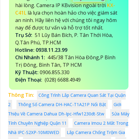
hài lòng. Camera IP KBvision ngoài trời
KX-
C41L
là lựa chọn hoàn hảo cho việc giám sát
an ninh. Hãy liên hệ với chúng tôi ngay hôm
nay để được tư vấn và hỗ trợ tốt nhất.
Trụ Sở:
51 Lũy Bán Bích, P. Tân Thới Hòa,
Q.Tân Phú, TP.HCM
Hotline: 0938.11.23.99
Chi Nhánh 1:
445/38 Tân Hòa Đông,P Bình
Trị Đông, Bình Tân, TP HCM
Kỹ Thuật:
0906.855.330
Điện Thoại:
(028) 6688.4949
Thông Tin:
Công Trình Lắp Camera Quan Sát Tại Quận
2
Thông Số Camera DH-HAC-T1A21P Nổi Bật
Giới
Thiệu Về Camera Dahua Dh-Ipc-Hfw1230dt-Stw
Sửa Máy
Tính Chuyên Nghiệp Quận 11
Camera Imou 2 Mắt Trong
Nhà IPC-S2XP-10M0WED
Lắp Camera Chống Trộm Gia