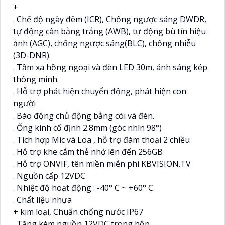
+
. Chế độ ngày đêm (ICR), Chống ngược sáng DWDR,
tự động cân bằng trắng (AWB), tự động bù tín hiệu
ảnh (AGC), chống ngược sáng(BLC), chống nhiễu
(3D-DNR).
. Tầm xa hồng ngoại và đèn LED 30m, ánh sáng kép
thông minh.
. Hỗ trợ phát hiện chuyển động, phát hiện con
người
. Báo động chủ động bằng còi và đèn.
. Ống kính cố định 2.8mm (góc nhìn 98°)
. Tích hợp Mic và Loa , hỗ trợ đàm thoại 2 chiều
. Hỗ trợ khe cắm thẻ nhớ lên đến 256GB
. Hỗ trợ ONVIF, tên miền miễn phí KBVISION.TV
. Nguồn cấp 12VDC
. Nhiệt độ hoạt động : -40° C ~ +60° C.
. Chất liệu nhựa
+ kim loại, Chuẩn chống nước IP67
. Tặng kèm nguồn 12VDC trong hộp