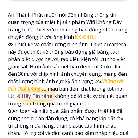
An Thành Phát muốn nói đến những thông tin
quan trọng của thiết bị sản phẩm Wifi Không Dây
trang bị đặc biệt với tính năng báo động nhận dạng
chuyển động trước ống kính
KX-C41L
:
🌟 Thiết kế và chất lượng hình ảnh: Thiết bị camera
này được thiết kế chống báo động giả bằng cách
phân biệt được người, tạo điều kiện tối ưu cho việc
giám sát. Hình ảnh sắc nét ban đêm Full Color lên
đến 30m, với chip hình ảnh chuyên dụng, mang đến
chất lượng hình ảnh cực kỳ ấn tượng. ✍️
Những cải
tiến chất lượng
có màu ban đêm chất lượng tốt mọi
lúc, ☣️
Hãy Tin rằng
không bỏ lỡ bất kỳ chi tiết quan
trọng nào trong quá trình giám sát.
🔒 An toàn và hiệu quả: Sản phẩm được thiết kế để
dùng cho dự án dân dụng, có khả năng lắp đặt ở vị
trí chống mưa nắng, thân plastic cấu hình chắc
chắn. Hỗ trợ còi và đèn cảnh báo xâm nhập hiệu quả