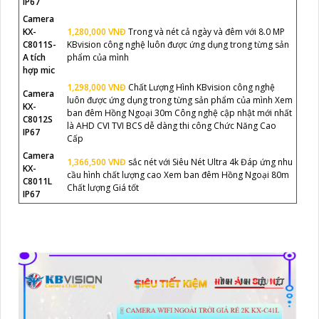
IP67
Camera
KX-
1,280,000 VNĐ
Trong và nét cả ngày và đêm với 8.0 MP
C8011S-
KBvision công nghệ luôn được ứng dụng trong từng sản
A tích
phẩm của mình
hợp mic
1,298,000 VNĐ
Chất Lượng Hình KBvision công nghệ
Camera
luôn được ứng dụng trong từng sản phẩm của mình Xem
KX-
ban đêm Hồng Ngoại 30m Công nghệ cập nhật mới nhất
C8012S
là AHD CVI TVI BCS dễ dàng thi công Chức Năng Cao
IP67
Cấp
Camera
1,366,500 VNĐ
sắc nét với Siêu Nét Ultra 4k Đáp ứng nhu
KX-
cầu hình chất lượng cao Xem ban đêm Hồng Ngoại 80m
C8011L
Chất lượng Giá tốt
IP67