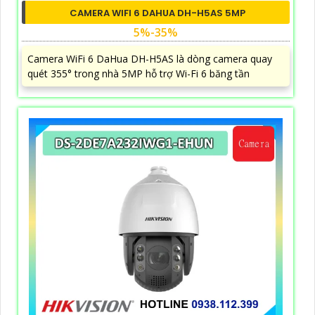
CAMERA WIFI 6 DAHUA DH-H5AS 5MP
5%-35%
Camera WiFi 6 DaHua DH-H5AS là dòng camera quay
quét 355° trong nhà 5MP hỗ trợ Wi-Fi 6 băng tần