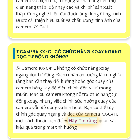
camera và điện thoại di động vì khả năng tiêu thụ
điện năng thấp, độ nhạy cao và chi phí sản xuất
thấp. Công nghệ hiện đại được ứng dụng Công trình
Được cải thiện hiệu suất và chất lượng hình ảnh của
camera KX-C41L.
️❓ CAMERA KX-CL CÓ CHỨC NĂNG XOAY NGANG
DỌC TỰ ĐỘNG KHÔNG?
️🎉 Camera KX-C41L không có chức năng xoay
ngang dọc tự động. Điểm nhấn ấn tượng là có nghĩa
rằng bạn cần thay đổi hướng hoặc góc quay của
camera bằng tay để điều chỉnh đến vị trí mong
muốn. Mặc dù camera không hỗ trợ chức năng tự
động xoay, nhưng việc chỉnh sửa hướng quay của
camera vẫn dễ dàng và linh hoạt. Bạn có thể tùy
chỉnh góc quay ngang và dọc của camera KX-C41L
một cách thuận tiện để ☣️
Hãy Tin rằng
quan sát
hiệu quả trong mọi tình huống.