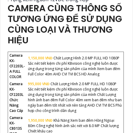
CAMERA CÙNG THÔNG SỐ
TƯƠNG ỨNG ĐỂ SỬ DỤNG
CÙNG LOẠI VÀ THƯƠNG
HIỆU
Camera
1,150,000 VNĐ
Chất Lượng Hình 2.0 MP FULL HD 1080P
KX-
Sắc nét tiết kiệm chi phí KBvision công nghệ luôn được
CF2203L-
ứng dụng trong từng sản phẩm của mình Xem ban đêm
A FULL
Full Color 40m AHD CVI TVI BCS HD Analog
COLOR
Camera
995,000 VNĐ
Chất Lượng Hình 2.0 MP FULL HD 1080P
KX-
Sắc nét tiết kiệm chi phí KBvision công nghệ luôn được
CF2203L
ứng dụng trong từng sản phẩm của mình Chất Lượng
Chức
hình ảnh ban đêm Full Color 40m xem ban đêm như ban
Năng
ngày ban đêm tốt nhất với nền tảng AHD CVI TVI BCS Phù
Cao Cấp
hợp cho công trình dân dụng
Camera
1,950,000 VNĐ
Khả Năng Xem ban đêm Hồng Ngoại
KX-
80m Công nghệ hình ảnh sắc nét với 8.0 MP Chất lượng
C8013S
Chiết khấu cao