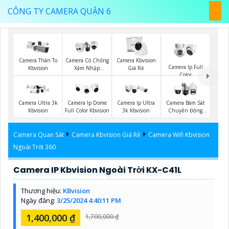
CÔNG TY CAMERA QUẬN 6
Camera Thân To
Camera Có Chống
Camera Kbvision
Camera Ip Full
Kbvision
Xâm Nhập
Giá Rẻ
Color
Kbvision
Camera Ultra 3k
Camera Ip Dome
Camera Ip Ultra
Camera Bám Sát
Kbvision
Full Color Kbvision
3k Kbvision
Chuyển Động
Kbvision
Camera Quan Sát
Camera Kbvision Giá Rẻ
Camera Wifi Kbvision
Ngoài Trời 360
Camera IP Kbvision Ngoài Trời KX-C41L
Thương hiệu:
KBvision
Ngày đăng:
3/25/2024 4:40:11 PM
1,400,000 ₫
1,700,000 ₫