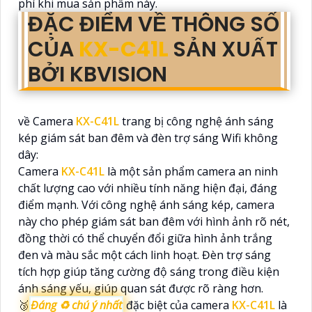
phí khi mua sản phẩm này.
ĐẶC ĐIỂM VỀ THÔNG SỐ
CỦA
KX-C41L
SẢN XUẤT
BỞI KBVISION
về Camera
KX-C41L
trang bị công nghệ ánh sáng
kép giám sát ban đêm và đèn trợ sáng Wifi không
dây:
Camera
KX-C41L
là một sản phẩm camera an ninh
chất lượng cao với nhiều tính năng hiện đại, đáng
điểm mạnh. Với công nghệ ánh sáng kép, camera
này cho phép giám sát ban đêm với hình ảnh rõ nét,
đồng thời có thể chuyển đổi giữa hình ảnh trắng
đen và màu sắc một cách linh hoạt. Đèn trợ sáng
tích hợp giúp tăng cường độ sáng trong điều kiện
ánh sáng yếu, giúp quan sát được rõ ràng hơn.
🥉
Đáng ♻️ chú ý nhất
đặc biệt của camera
KX-C41L
là