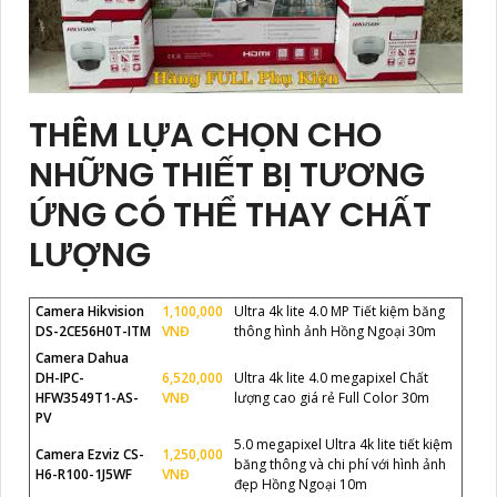
THÊM LỰA CHỌN CHO
NHỮNG THIẾT BỊ TƯƠNG
ỨNG CÓ THỂ THAY CHẤT
LƯỢNG
Camera Hikvision
1,100,000
Ultra 4k lite 4.0 MP Tiết kiệm băng
DS-2CE56H0T-ITM
VNĐ
thông hình ảnh Hồng Ngoại 30m
Camera Dahua
DH-IPC-
6,520,000
Ultra 4k lite 4.0 megapixel Chất
HFW3549T1-AS-
VNĐ
lượng cao giá rẻ Full Color 30m
PV
5.0 megapixel Ultra 4k lite tiết kiệm
Camera Ezviz CS-
1,250,000
băng thông và chi phí với hình ảnh
H6-R100-1J5WF
VNĐ
đẹp Hồng Ngoại 10m