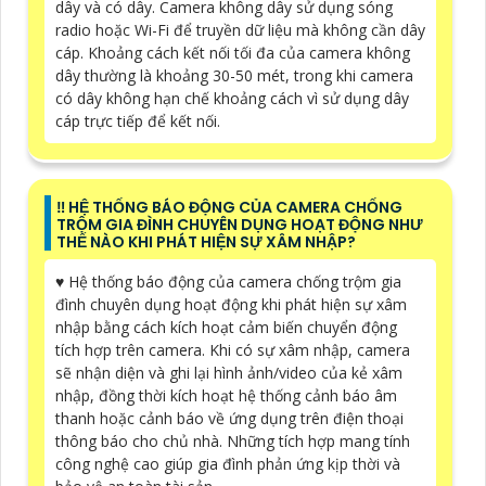
dây và có dây. Camera không dây sử dụng sóng
radio hoặc Wi-Fi để truyền dữ liệu mà không cần dây
cáp. Khoảng cách kết nối tối đa của camera không
dây thường là khoảng 30-50 mét, trong khi camera
có dây không hạn chế khoảng cách vì sử dụng dây
cáp trực tiếp để kết nối.
‼️ HỆ THỐNG BÁO ĐỘNG CỦA CAMERA CHỐNG
TRỘM GIA ĐÌNH CHUYÊN DỤNG HOẠT ĐỘNG NHƯ
THẾ NÀO KHI PHÁT HIỆN SỰ XÂM NHẬP?
♥️ Hệ thống báo động của camera chống trộm gia
đình chuyên dụng hoạt động khi phát hiện sự xâm
nhập bằng cách kích hoạt cảm biến chuyển động
tích hợp trên camera. Khi có sự xâm nhập, camera
sẽ nhận diện và ghi lại hình ảnh/video của kẻ xâm
nhập, đồng thời kích hoạt hệ thống cảnh báo âm
thanh hoặc cảnh báo về ứng dụng trên điện thoại
thông báo cho chủ nhà. Những tích hợp mang tính
công nghệ cao giúp gia đình phản ứng kịp thời và