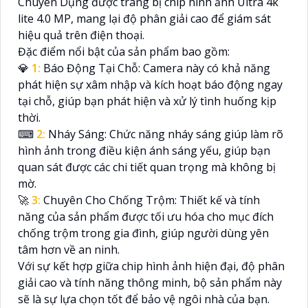
Chuyên Dụng được trang bị chip hình ảnh Ultra 4k
lite 4.0 MP, mang lại độ phân giải cao để giám sát
hiệu quả trên điện thoại.
Đặc điểm nổi bật của sản phẩm bao gồm:
💎
1:
Báo Động Tại Chỗ: Camera này có khả năng
phát hiện sự xâm nhập và kích hoạt báo động ngay
tại chỗ, giúp bạn phát hiện và xử lý tình huống kịp
thời.
⌨
2:
Nháy Sáng: Chức năng nháy sáng giúp làm rõ
hình ảnh trong điều kiện ánh sáng yếu, giúp bạn
quan sát được các chi tiết quan trọng mà không bị
mờ.
🚀
3:
Chuyên Cho Chống Trộm: Thiết kế và tính
năng của sản phẩm được tối ưu hóa cho mục đích
chống trộm trong gia đình, giúp người dùng yên
tâm hơn về an ninh.
Với sự kết hợp giữa chip hình ảnh hiện đại, độ phân
giải cao và tính năng thông minh, bộ sản phẩm này
sẽ là sự lựa chọn tốt để bảo vệ ngôi nhà của bạn.