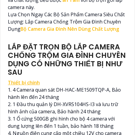
và chất lượng đều được
an Tâm
với bộ trọn gói lắp
camera này.
Lựa Chọn Ngay Các Bộ Sản Phẩm Camera Siêu Chất
Lượng: Lắp Camera Chống Trộm Gia Đình Chuyên
Dụng
Bộ Camera Gia Đình Nên Dùng Chất Lượng
LẮP ĐẶT TRỌN BỘ LẮP CAMERA
CHỐNG TRỘM GIA ĐÌNH CHUYÊN
DỤNG CÓ NHỮNG THIẾT BỊ NHƯ
SAU
Thiết bị chính
1. 4 Camera quan sát DH-HAC-ME1509TQP-A, Bảo
hành lên đến 24 tháng
2. 1 Đầu thu quản lý DH-XVR5104HS-I3 và lưu trữ
hình ảnh của camera, Bảo hành 24 tháng
3. 1 Ổ cứng 500GB ghi hình cho bộ 4 camera với
dung lượng lên đến 1 tuần, bảo hành 18 tháng
4. Nguồn điện cung cấp một chiều 12V cho camera