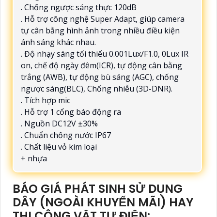
. Chống ngược sáng thực 120dB
. Hỗ trợ công nghệ Super Adapt, giúp camera
tự cân bằng hình ảnh trong nhiều điều kiện
ánh sáng khác nhau.
. Độ nhạy sáng tối thiểu 0.001Lux/F1.0, 0Lux IR
on, chế độ ngày đêm(ICR), tự động cân bằng
trắng (AWB), tự động bù sáng (AGC), chống
ngược sáng(BLC), Chống nhiễu (3D-DNR).
. Tích hợp mic
. Hỗ trợ 1 cổng báo động ra
. Nguồn DC12V ±30%
. Chuẩn chống nước IP67
. Chất liệu vỏ kim loại
+ nhựa
BÁO GIÁ PHÁT SINH SỬ DỤNG
DÂY (NGOÀI KHUYẾN MÃI) HAY
THI CÔNG VẬT TƯ ĐIỆN: