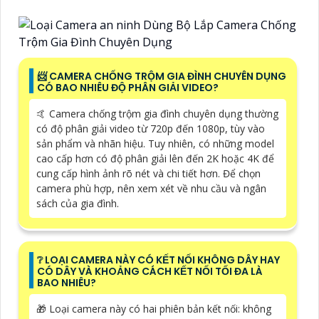
📨 CAMERA CHỐNG TRỘM GIA ĐÌNH CHUYÊN DỤNG
CÓ BAO NHIÊU ĐỘ PHÂN GIẢI VIDEO?
🤙 Camera chống trộm gia đình chuyên dụng thường
có độ phân giải video từ 720p đến 1080p, tùy vào
sản phẩm và nhãn hiệu. Tuy nhiên, có những model
cao cấp hơn có độ phân giải lên đến 2K hoặc 4K để
cung cấp hình ảnh rõ nét và chi tiết hơn. Để chọn
camera phù hợp, nên xem xét về nhu cầu và ngân
sách của gia đình.
❔ LOẠI CAMERA NÀY CÓ KẾT NỐI KHÔNG DÂY HAY
CÓ DÂY VÀ KHOẢNG CÁCH KẾT NỐI TỐI ĐA LÀ
BAO NHIÊU?
🎁 Loại camera này có hai phiên bản kết nối: không