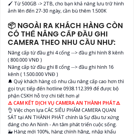
🖌 Từ 500GB -> 2TB, cho bạn khả năng lưu trữ hình
ảnh lên đến 27-30 ngày, cần bù thêm 1.500K
📦 NGOÀI RA KHÁCH HÀNG CÒN
CÓ THỂ NÂNG CẤP ĐẦU GHI
CAMERA THEO NHU CẦU NHƯ:
Nâng cấp từ đầu ghi 4 cổng --> đầu ghi hình 8 kênh
( 800.000 VNĐ )
Nâng cấp từ đầu ghi 8 cổng --> đầu ghi hình 16
kênh ( 1.500.000 VNĐ )
🔔 Quý khách hàng có nhu cầu nâng cấp cao hơn thì
gọi trực tiếp đến hotline 0938.112.399 để được bộ
phận CSKH hỗ trợ chi tiết hơn ạ!
⚠️ CAM KẾT DỊCH VỤ CAMERA AN THÀNH PHÁT⚠️
👌 Việc chọn lựa CÁC SIÊU PHẨM CAMERA QUAN
SÁT tại AN THÀNH PHÁT chính là Sự đầu tư xứng
đáng cho An Ninh - An tâm phát triển cuộc sống.
🐳 Hàng mới 100%, hàng chính hãng, nhập khẩu