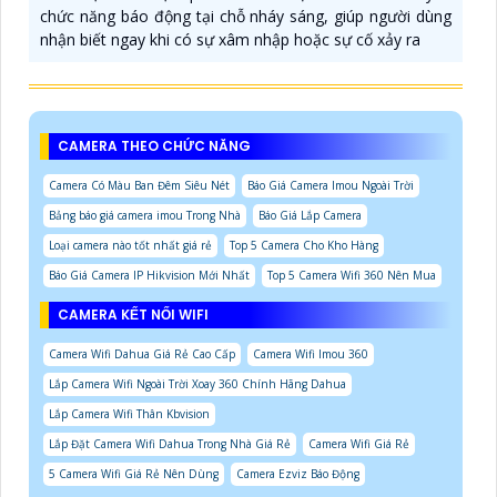
chức năng báo động tại chỗ nháy sáng, giúp người dùng
nhận biết ngay khi có sự xâm nhập hoặc sự cố xảy ra
CAMERA THEO CHỨC NĂNG
Camera Có Màu Ban Đêm Siêu Nét
Báo Giá Camera Imou Ngoài Trời
Bảng báo giá camera imou Trong Nhà
Báo Giá Lắp Camera
Loại camera nào tốt nhất giá rẻ
Top 5 Camera Cho Kho Hàng
Báo Giá Camera IP Hikvision Mới Nhất
Top 5 Camera Wifi 360 Nên Mua
CAMERA KẾT NỐI WIFI
Camera Wifi Dahua Giá Rẻ Cao Cấp
Camera Wifi Imou 360
Lắp Camera Wifi Ngoài Trời Xoay 360 Chính Hãng Dahua
Lắp Camera Wifi Thân Kbvision
Lắp Đặt Camera Wifi Dahua Trong Nhà Giá Rẻ
Camera Wifi Giá Rẻ
5 Camera Wifi Giá Rẻ Nên Dùng
Camera Ezviz Báo Động