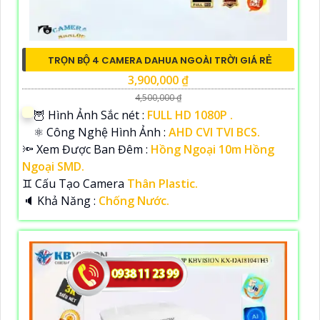
TRỌN BỘ 4 CAMERA DAHUA NGOÀI TRỜI GIÁ RẺ
3,900,000 ₫
4,500,000 ₫
🦉 Hình Ảnh Sắc nét :
FULL HD 1080P .
⚛️ Công Nghệ Hình Ảnh :
AHD CVI TVI BCS.
🔦 Xem Được Ban Đêm :
Hồng Ngoại 10m Hồng
Ngoại SMD.
♊ Cấu Tạo Camera
Thân Plastic.
️🔈 Khả Năng :
Chống Nước.