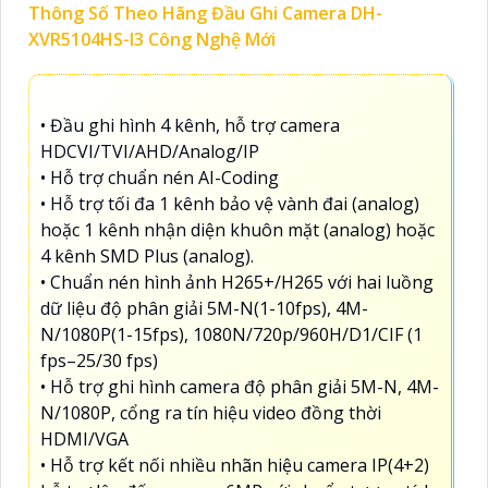
Thông Số Theo Hãng Đầu Ghi Camera DH-
XVR5104HS-I3 Công Nghệ Mới
• Đầu ghi hình 4 kênh, hỗ trợ camera
HDCVI/TVI/AHD/Analog/IP
• Hỗ trợ chuẩn nén AI-Coding
• Hỗ trợ tối đa 1 kênh bảo vệ vành đai (analog)
hoặc 1 kênh nhận diện khuôn mặt (analog) hoặc
4 kênh SMD Plus (analog).
• Chuẩn nén hình ảnh H265+/H265 với hai luồng
dữ liệu độ phân giải 5M-N(1-10fps), 4M-
N/1080P(1-15fps), 1080N/720p/960H/D1/CIF (1
fps–25/30 fps)
• Hỗ trợ ghi hình camera độ phân giải 5M-N, 4M-
N/1080P, cổng ra tín hiệu video đồng thời
HDMI/VGA
• Hỗ trợ kết nối nhiều nhãn hiệu camera IP(4+2)