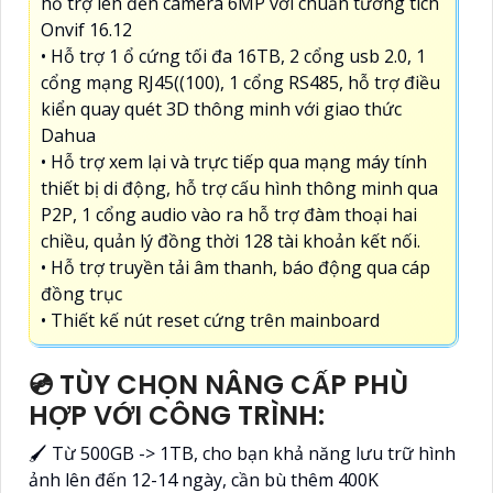
hỗ trợ lên đến camera 6MP với chuẩn tương tích
Onvif 16.12
• Hỗ trợ 1 ổ cứng tối đa 16TB, 2 cổng usb 2.0, 1
cổng mạng RJ45((100), 1 cổng RS485, hỗ trợ điều
kiển quay quét 3D thông minh với giao thức
Dahua
• Hỗ trợ xem lại và trực tiếp qua mạng máy tính
thiết bị di động, hỗ trợ cấu hình thông minh qua
P2P, 1 cổng audio vào ra hỗ trợ đàm thoại hai
chiều, quản lý đồng thời 128 tài khoản kết nối.
• Hỗ trợ truyền tải âm thanh, báo động qua cáp
đồng trục
• Thiết kế nút reset cứng trên mainboard
💿 TÙY CHỌN NÂNG CẤP PHÙ
HỢP VỚI CÔNG TRÌNH:
🖌 Từ 500GB -> 1TB, cho bạn khả năng lưu trữ hình
ảnh lên đến 12-14 ngày, cần bù thêm 400K