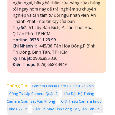
ngần ngại, hãy ghé thăm cửa hàng của chúng
tôi ngay hôm nay để trải nghiệm sự chuyên
nghiệp và tận tâm từ đội ngũ nhân viên. An
Thành Phát - nơi tin cậy của bạn!
Trụ Sở:
51 Lũy Bán Bích, P. Tân Thới Hòa,
Q.Tân Phú, TP.HCM
Hotline: 0938.11.23.99
Chi Nhánh 1:
445/38 Tân Hòa Đông,P Bình
Trị Đông, Bình Tân, TP HCM
Kỹ Thuật:
0906.855.330
Điện Thoại:
(028) 6688.4949
Thông Tin:
Camera Dahua Hero C1 Dh-H2c 2Mp
Công Ty Lắp Camera Quận 9
Lắp Đặt Hệ Thống
Camera Giám Sát Văn Phòng
Giới Thiệu Camera Imou
Cube C22EP
Bảo Trì Máy Tính Công Ty Quận Tân Phú