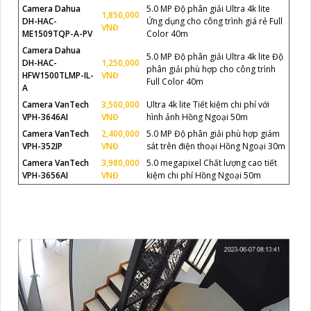
Camera Dahua
5.0 MP Độ phân giải Ultra 4k lite
1,850,000
DH-HAC-
Ứng dụng cho công trình giá rẻ Full
VNĐ
ME1509TQP-A-PV
Color 40m
Camera Dahua
5.0 MP Độ phân giải Ultra 4k lite Độ
DH-HAC-
1,250,000
phân giải phù hợp cho công trình
HFW1500TLMP-IL-
VNĐ
Full Color 40m
A
Camera VanTech
3,500,000
Ultra 4k lite Tiết kiệm chi phí với
VPH-3646AI
VNĐ
hình ảnh Hồng Ngoại 50m
Camera VanTech
2,400,000
5.0 MP Độ phân giải phù hợp giám
VPH-352IP
VNĐ
sát trên điện thoại Hồng Ngoại 30m
Camera VanTech
3,980,000
5.0 megapixel Chất lượng cao tiết
VPH-3656AI
VNĐ
kiệm chi phí Hồng Ngoại 50m