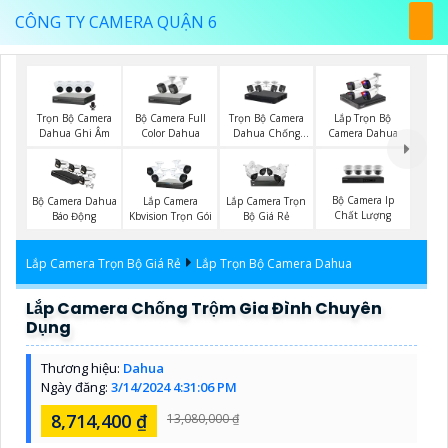
CÔNG TY CAMERA QUẬN 6
Trọn Bộ Camera
Bộ Camera Full
Trọn Bộ Camera
Lắp Trọn Bộ
Dahua Ghi Âm
Color Dahua
Dahua Chống
Camera Dahua
Trộm
Bộ Camera Ip
Bộ Camera Dahua
Lắp Camera
Lắp Camera Trọn
Chất Lượng
Báo Động
Kbvision Trọn Gói
Bộ Giá Rẻ
Lắp Camera Trọn Bộ Giá Rẻ
Lắp Trọn Bộ Camera Dahua
Lắp Camera Chống Trộm Gia Đình Chuyên
Dụng
Thương hiệu:
Dahua
Ngày đăng:
3/14/2024 4:31:06 PM
8,714,400 ₫
13,080,000 ₫