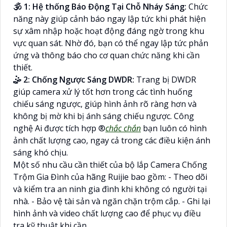
🕉️ 1: Hệ thống Báo Động Tại Chỗ Nháy Sáng:
Chức
năng này giúp cảnh báo ngay lập tức khi phát hiện
sự xâm nhập hoặc hoạt động đáng ngờ trong khu
vực quan sát. Nhờ đó, bạn có thể ngay lập tức phản
ứng và thông báo cho cơ quan chức năng khi cần
thiết.
🤹 2: Chống Ngược Sáng DWDR:
Trang bị DWDR
giúp camera xử lý tốt hơn trong các tình huống
chiếu sáng ngược, giúp hình ảnh rõ ràng hơn và
không bị mờ khi bị ánh sáng chiếu ngược. Công
nghệ Ai được tích hợp ®️
chắc chắn
bạn luôn có hình
ảnh chất lượng cao, ngay cả trong các điều kiện ánh
sáng khó chịu.
Một số nhu cầu cần thiết của bộ lắp Camera Chống
Trộm Gia Đình của hãng Ruijie bao gồm: - Theo dõi
và kiểm tra an ninh gia đình khi không có người tại
nhà. - Bảo vệ tài sản và ngăn chặn trộm cắp. - Ghi lại
hình ảnh và video chất lượng cao để phục vụ điều
tra kỹ thuật khi cần.