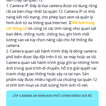
bán chạy tại quận 12:
1. Camera IP: Đây là loại camera được sử dụng rộng
rãi và bán chạy nhất tại quận 12. Camera IP có khả
năng kết nối mạng, cho phép bạn xem và quản lý
hình ảnh từ xa thông qua internet. ♊
Nỗi hơn trong
các thông số
nó cũng có các tính năng như quan sát
ban đêm, chống nước, chống bụi, ghi hình chất
lượng cao và tùy chọn nâng cấp cho hệ thống đa
camera.
2. Camera quan sát hành trình: Đây là dòng camera
phổ biến được lắp đặt trên ô tô, xe máy hoặc xe tải.
Camera quan sát hành trình giúp ghi lại những hình
ảnh trong quá trình di chuyển, hỗ trợ giải quyết các
tranh chấp giao thông hoặc xảy ra tai nạn. Sản
phẩm này được nhiều người ưa chuộng tại quận 12
vì tính linh hoạt và chất lượng hình ảnh rõ nét.
LẮP CAMERA AN NINH KHU PHỐ CHÍNH HÃNG GIÁ RẺ