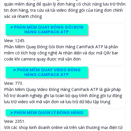
quàn mềm dùng để quản lý đơn hàng có chức năng lưu trữ thôn
tin đơn hàng, tra cứu và tải video đóng gói của từng đơn chính
xác và nhanh chóng
➤
PHẦN MỀM QUAY ĐÓNG GÓI ĐƠN
HÀNG CAMPACK ATP
View: 1245.
Phần Mềm Quay Đóng Gói Đơn Hàng CamPack ATP là phần
mềm có tích hợp công nghệ Ai nhận diện và dọc mã QR/ bar
code khi camera quay được mã vận đơn
➤
PHẦN MỀM QUAY VIDEO ĐÓNG
HÀNG CAMPACK ATP
View: 773.
Phần Mềm Quay Video Đóng Hàng CamPack ATP là giải pháp
hỗ trợ doanh nghiệp ghi lại toàn bộ quy trình đóng gói tự động
lưu trữ video với mã vận đơn và lưu trữ dữ liệu tập trung
➤
PHẦN MỀM QUẢN LÝ ĐÓNG HÀNG
View: 2351.
Với các shop kinh doanh online và trên sàn thương mại điện tử