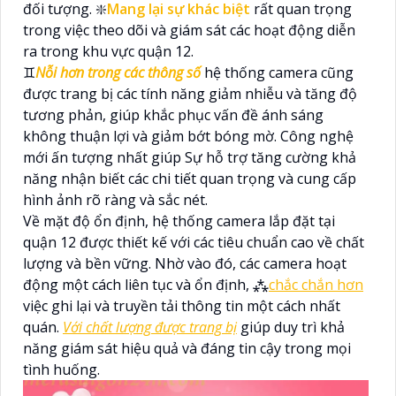
đối tượng. ❇️
Mang lại sự khác biệt
rất quan trọng
trong việc theo dõi và giám sát các hoạt động diễn
ra trong khu vực quận 12.
♊
Nỗi hơn trong các thông số
hệ thống camera cũng
được trang bị các tính năng giảm nhiễu và tăng độ
tương phản, giúp khắc phục vấn đề ánh sáng
không thuận lợi và giảm bớt bóng mờ. Công nghệ
mới ấn tượng nhất giúp Sự hỗ trợ tăng cường khả
năng nhận biết các chi tiết quan trọng và cung cấp
hình ảnh rõ ràng và sắc nét.
Về mặt độ ổn định, hệ thống camera lắp đặt tại
quận 12 được thiết kế với các tiêu chuẩn cao về chất
lượng và bền vững. Nhờ vào đó, các camera hoạt
động một cách liên tục và ổn định, ⁂
chắc chắn hơn
việc ghi lại và truyền tải thông tin một cách nhất
quán.
Với chất lượng được trang bị
giúp duy trì khả
năng giám sát hiệu quả và đáng tin cậy trong mọi
tình huống.