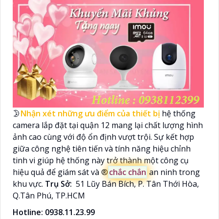
🌛
Nhận xét những ưu điểm của thiết bị
hệ thống
camera lắp đặt tại quận 12 mang lại chất lượng hình
ảnh cao cùng với độ ổn định vượt trội. Sự kết hợp
giữa công nghệ tiên tiến và tính năng hiệu chỉnh
tinh vi giúp hệ thống này trở thành một công cụ
hiệu quả để giám sát và ®️
chắc chắn
an ninh trong
khu vực.
Trụ Sở:
51 Lũy Bán Bích, P. Tân Thới Hòa,
Q.Tân Phú, TP.HCM
Hotline: 0938.11.23.99