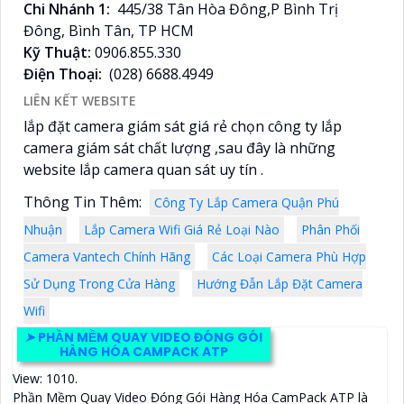
Chi Nhánh 1:
445/38 Tân Hòa Đông,P Bình Trị
Đông, Bình Tân, TP HCM
Kỹ Thuật:
0906.855.330
Điện Thoại:
(028) 6688.4949
LIÊN KẾT WEBSITE
lắp đặt camera giám sát giá rẻ chọn công ty lắp
camera giám sát chất lượng ,sau đây là những
website lắp camera quan sát uy tín .
Thông Tin Thêm:
Công Ty Lắp Camera Quận Phú
Nhuận
Lắp Camera Wifi Giá Rẻ Loại Nào
Phân Phối
Camera Vantech Chính Hãng
Các Loại Camera Phù Hợp
Sử Dụng Trong Cửa Hàng
Hướng Đẫn Lắp Đặt Camera
Wifi
➤
PHẦN MỀM QUAY VIDEO ĐÓNG GÓI
HÀNG HÓA CAMPACK ATP
View: 1010.
Phần Mềm Quay Video Đóng Gói Hàng Hóa CamPack ATP là