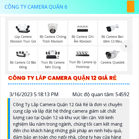
CÔNG TY CAMERA QUẬN 6
Bộ Camera Chống
Bộ Camera Ghi
Bộ Camera Ban
Lắp Camera
Trộm Kbvision
Âm Kbvision
Đêm Có Màu
Kbvision Trọn Gói
Kbvision
Trọn Bộ Camera Ip
Bộ Camera Có Báo
Trọn Bộ Camera
Camera Questek
Visioncop
Đông
Nên Dùng
CÔNG TY LẮP CAMERA QUẬN 12 GIÁ RẺ
3/16/2023 5:18:13 PM
Mức độ quan tâm: 54592
Công Ty Lắp Camera Quận 12 Giá Rẻ là đơn vị chuyên
cung cấp và lắp đặt hệ thống camera giám sát chất
lượng cao tại Quận 12 và khu vực lân cận. Với kinh
nghiệm lâu năm trong ngành, chúng tôi cam kết mang
đến cho khách hàng những giải pháp an ninh hiệu quả,
đảm bảo an toàn cho ngôi nhà, công ty hay cửa hàng