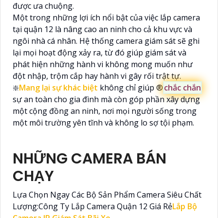
được ưa chuộng.
Một trong những lợi ích nổi bật của việc lắp camera
tại quận 12 là nâng cao an ninh cho cả khu vực và
ngôi nhà cá nhân. Hệ thống camera giám sát sẽ ghi
lại mọi hoạt động xảy ra, từ đó giúp giám sát và
phát hiện những hành vi không mong muốn như
đột nhập, trộm cắp hay hành vi gây rối trật tự.
❇️
Mang lại sự khác biệt
không chỉ giúp ®️
chắc chắn
sự an toàn cho gia đình mà còn góp phần xây dựng
một cộng đồng an ninh, nơi mọi người sống trong
một môi trường yên tĩnh và không lo sợ tội phạm.
NHỮNG CAMERA BÁN
CHẠY
Lựa Chọn Ngay Các Bộ Sản Phẩm Camera Siêu Chất
Lượng:Công Ty Lắp Camera Quận 12 Giá Rẻ
Lắp Bộ
Camera IP Giám Sát Bãi Xe