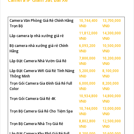
Camera Văn Phòng Giá Rẻ Chính Hãng
10,744,400
13,700,000
Trọn Bộ
VNĐ
VNĐ
11,812,000
14,300,000
Lắp camera Ip nhà xưởng giá rẻ
VNĐ
VNĐ
Bộ camera nhà xưởng giá rẻ Chính
6,093,200
10,500,000
Hãng
VNĐ
VNĐ
7,800,000
10,200,000
Lắp Đặt Camera Nhà Vườn Giá Rẻ
VNĐ
VNĐ
Lắp Đặt Camera Wifi Giá Rẻ Tính Năng
5,200,000
8,100,000
Thông Minh
VNĐ
VNĐ
Trọn Gói Camera Gia Đình Giá Rẻ Full
6,000,000
8,200,000
Color
VNĐ
VNĐ
10,934,800
14,800,000
Trọn Gói Camera Giá Rẻ 4K
VNĐ
VNĐ
10,744,000
13,000,000
Trọn Bộ Camera Giá Rẻ Cho Tiệm Spa
VNĐ
VNĐ
8,802,800
12,500,000
Trọn Bộ Camera Nhà Trọ Giá Rẻ
VNĐ
VNĐ
Lắp Đặt Camera Khu Phố Giá Rẻ Full
8,200,000
10,600,000