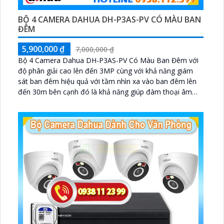
BỘ 4 CAMERA DAHUA DH-P3AS-PV CÓ MÀU BAN
ĐÊM
5,900,000 ₫
7,000,000 ₫
Bộ 4 Camera Dahua DH-P3AS-PV Có Màu Ban Đêm với
độ phân giải cao lên đến 3MP cùng với khả năng giám
sát ban đêm hiệu quả với tầm nhìn xa vào ban đêm lên
đến 30m bên cạnh đó là khả năng giúp đàm thoại âm
thanh 2 chiều và báo động răng de chủ động khi phát
hiện xâm nhập