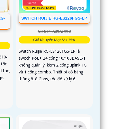
SWITCH RUIJIE RG-ES126FGS-LP
RG-
Giá Bán: 7,287,500 ₫
Giá Khuyến Mại: 5%-35%
Switch Ruijie RG-ES126FGS-LP là
310-
switch PoE+ 24 cổng 10/100BASE-T
 tốc
không quản lý, kèm 2 cổng uplink 1G
 11ac,
và 1 cổng combo. Thiết bị có băng
ps.
thông 8. 8 Gbps, tốc độ xử lý 6