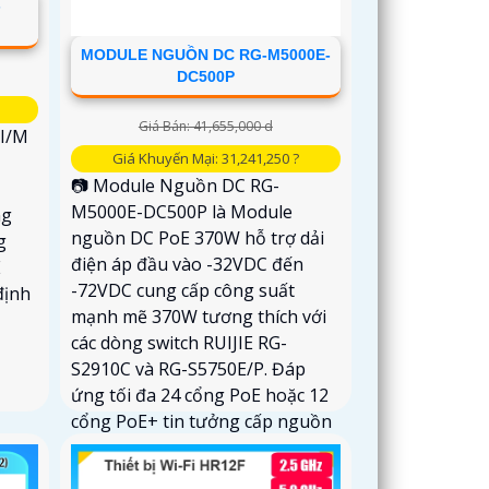
-
MODULE NGUỒN DC RG-M5000E-
DC500P
Giá Bán: 41,655,000 d
EI/M
Giá Khuyến Mại: 31,241,250 ?
📷 Module Nguồn DC RG-
M5000E-DC500P là Module
ng
nguồn DC PoE 370W hỗ trợ dải
g
điện áp đầu vào -32VDC đến
E
-72VDC cung cấp công suất
định
mạnh mẽ 370W tương thích với
các dòng switch RUIJIE RG-
S2910C và RG-S5750E/P. Đáp
ứng tối đa 24 cổng PoE hoặc 12
cổng PoE+ tin tưởng cấp nguồn
ổn định hiệu quả và bền bỉ.