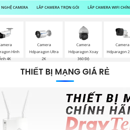
 NGHỆ CAMERA
LẮP CAMERA TRỌN GÓI
LẮP CAMERA WIFI CHÍ
Camera
Camera
Camera
Camera
ragon Hình
Hdparagon Ultra
Hdparagon Xoay
Hdparagon 2
Ảnh 4K
2K
360 Độ
THIẾT BỊ MẠNG GIÁ RẺ