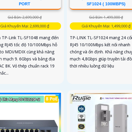
PORT
SF1024 ( 100MBPS)
Giá Bán: 2,699,000 ₫
Giá Bán: 1,499,000 ₫
Giá Khuyến Mại: 2,699,000 ₫
Giá Khuyến Mại: 1,499,000 ₫
h TP-Link TL-SF1048 mang đến
TP-LINK TL-SF1024 mang 24 cổ
ng RJ45 tốc độ 10/100Mbps hỗ
RJ45 10/100Mbps kết nối nhanh
uto MDI/MDIX cùng khả năng
chóng và ổn định. Khả năng chu
n mạch 9. 6Gbps và bảng địa
mạch 4,8Gbps giúp truyền tải đ
AC 8K. Vỏ thép chuẩn rack 19
thời nhiều luồng dữ liệu
hắc...