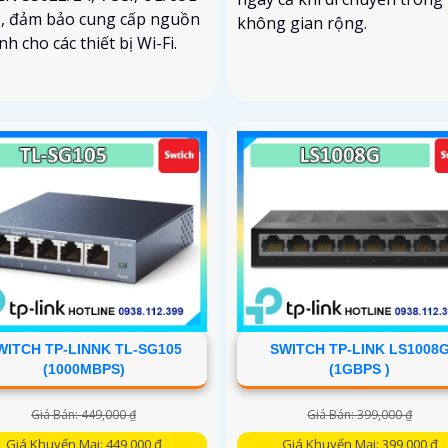
S, đảm bảo cung cấp nguồn
không gian rộng.
nh cho các thiết bị Wi-Fi.
WITCH TP-LINNK TL-SG105
SWITCH TP-LINK LS1008
(1000MBPS)
(1GBPS )
Giá Bán: 449,000 ₫
Giá Bán: 399,000 ₫
Giá Khuyến Mại: 449,000 ₫
Giá Khuyến Mại: 399,000 ₫