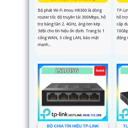
Bộ phát Wi-Fi Imou HR300 là dòng
TP-Li
router tốc độ truyền tải 300Mbps, hỗ
hỗ tr
trợ băng tần 2. 4GHz, ăng-ten kép
cấp d
3dBi cho tín hiệu ổn định. Trang bị 1
10Gbp
cổng WAN, 3 cổng LAN, bảo mật
động 
mạnh...
BỘ CHIA TÍN HIỆU TP-LINK
TL