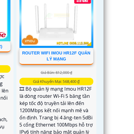
2)
ROUTER WIFI IMOU HR12F QUẢN
LÝ MẠNG
Giá Bán: 812,000 ₫
ợc
Giá Khuyến Mại: 568,400 ₫
ng
🎞 Bộ quản lý mạng Imou HR12F
 lên
là dòng router Wi-Fi 5 băng tần
 nối
kép tốc độ truyền tải lên đến
1200Mbps kết nối mạnh mẽ và
ổn định. Trang bị 4 ăng-ten 5dBi
ạch,
5 cổng Ethernet 100Mbps hỗ trợ
 vụ
IPv6 tính năng bảo mật quản lý