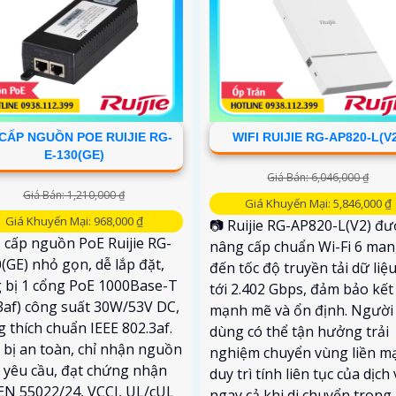
CẤP NGUỒN POE RUIJIE RG-
WIFI RUIJIE RG-AP820-L(V
E-130(GE)
Giá Bán: 6,046,000 ₫
Giá Bán: 1,210,000 ₫
Giá Khuyến Mại: 5,846,000 ₫
Giá Khuyến Mại: 968,000 ₫
📷 Ruijie RG-AP820-L(V2) đư
 cấp nguồn PoE Ruijie RG-
nâng cấp chuẩn Wi-Fi 6 ma
(GE) nhỏ gọn, dễ lắp đặt,
đến tốc độ truyền tải dữ liệu
g bị 1 cổng PoE 1000Base-T
tới 2.402 Gbps, đảm bảo kết
3af) công suất 30W/53V DC,
mạnh mẽ và ổn định. Người
 thích chuẩn IEEE 802.3af.
dùng có thể tận hưởng trải
 bị an toàn, chỉ nhận nguồn
nghiệm chuyển vùng liền m
 yêu cầu, đạt chứng nhận
duy trì tính liên tục của dịch
EN 55022/24, VCCI, UL/cUL
ngay cả khi di chuyển trong