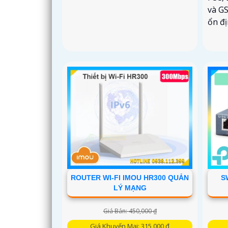
và G
ổn đị
ROUTER WI-FI IMOU HR300 QUẢN
S
LÝ MẠNG
Giá Bán: 450,000 ₫
Giá Khuyến Mại: 315,000 ₫