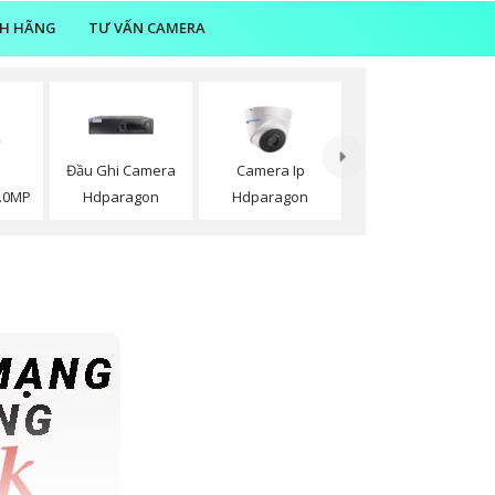
NH HÃNG
TƯ VẤN CAMERA
Đầu Ghi Camera
Camera Ip
.0MP
Hdparagon
Hdparagon