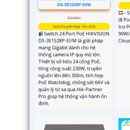
DS-3E1528P-EI/M
🎞 - 
Giá Bán:
(8 Po
trợ P
Giá Khuyến Mại: 5%-35%
📹 Switch 24 Port PoE HIKVISION
90W/c
DS-3E1528P-EI/M là giải pháp
Cloud
mạng Gigabit dành cho hệ
thống camera IP quy mô lớn.
Thiết bị sở hữu 24 cổng PoE,
tổng công suất 230W, truyền
nguồn lên đến 300m, tích hợp
PoE Watchdog, chống sét 6KV và
quản lý từ xa qua Hik-Partner
Pro giúp hệ thống vận hành ổn
định.