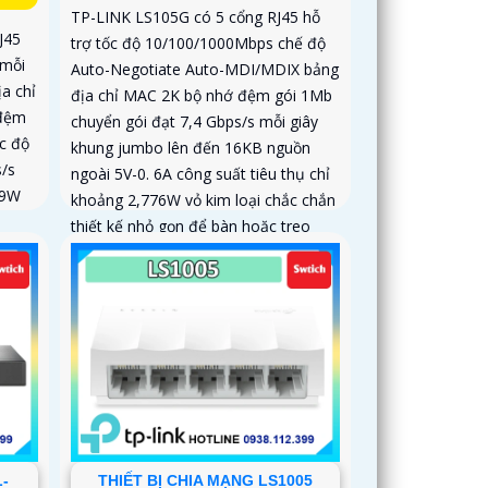
TP-LINK LS105G có 5 cổng RJ45 hỗ
J45
trợ tốc độ 10/100/1000Mbps chế độ
 mỗi
Auto-Negotiate Auto-MDI/MDIX bảng
a chỉ
địa chỉ MAC 2K bộ nhớ đệm gói 1Mb
 đệm
chuyển gói đạt 7,4 Gbps/s mỗi giây
c độ
khung jumbo lên đến 16KB nguồn
/s
ngoài 5V-0. 6A công suất tiêu thụ chỉ
,9W
khoảng 2,776W vỏ kim loại chắc chắn
thiết kế nhỏ gọn để bàn hoặc treo
tường
tường
-
THIẾT BỊ CHIA MẠNG LS1005