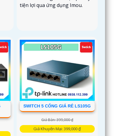
tiện lợi qua ứng dụng Imou.
G
SWITCH 5 CỔNG GIÁ RẺ LS105G
Giá Bán: 399,000 ₫
Giá Khuyến Mại: 399,000 ₫