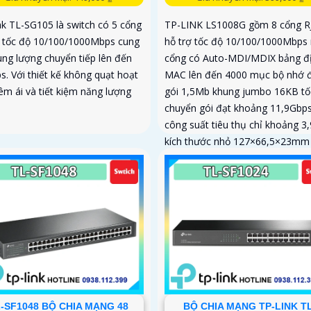
nk TL-SG105 là switch có 5 cổng
TP-LINK LS1008G gồm 8 cổng R
ợ tốc độ 10/100/1000Mbps cung
hỗ trợ tốc độ 10/100/1000Mbps
ung lượng chuyển tiếp lên đến
cổng có Auto-MDI/MDIX bảng đị
s. Với thiết kế không quạt hoạt
MAC lên đến 4000 mục bộ nhớ
êm ái và tiết kiệm năng lượng
gói 1,5Mb khung jumbo 16KB tố
chuyển gói đạt khoảng 11,9Gbps
công suất tiêu thụ chỉ khoảng 3
kích thước nhỏ 127×66,5×23mm
nguồn cấp ngoài rất ổn khi gắn 
hoặc đặt bàn.
-SF1048 BỘ CHIA MẠNG 48
BỘ CHIA MẠNG TP-LINK TL