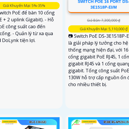
SWITCH POE 16 PORT DS
Giá Khuyến Mại: 5%-35%
3E1518P-EI/M
Switch PoE để bàn 10 cổng
E + 2 uplink Gigabit). - Hỗ
Giá Bán: 7,300,000 ₫
oE công suất cao đến
Giá Khuyến Mại: 5,110,000 ₫
ổng. - Quản lý từ xa qua
📷 Switch PoE DS-3E1518P-
 DoLynk tiện lợi.
là giải pháp lý tưởng cho hệ
thống mạng hiện đại, với 16
cổng gigabit PoE RJ45, 1 cổ
gigabit RJ45 và 1 cổng quan
gigabit. Tổng công suất Po
130W hỗ trợ cấp nguồn ổn 
cho nhiều thiết bị.