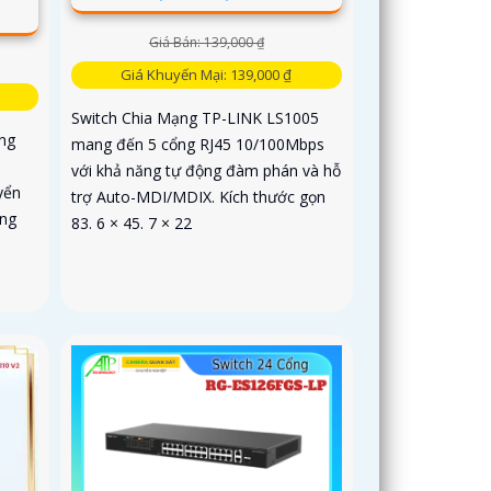
Giá Bán: 139,000 ₫
Giá Khuyến Mại: 139,000 ₫
Switch Chia Mạng TP-LINK LS1005
ng
mang đến 5 cổng RJ45 10/100Mbps
với khả năng tự động đàm phán và hỗ
yển
trợ Auto-MDI/MDIX. Kích thước gọn
ồng
83. 6 × 45. 7 × 22