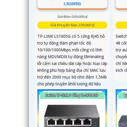
LS1005G
Giá Bán: 239,000 ₫
Giá Khuyến Mại: 239,000 ₫
TP-LINK LS1005G có 5 cổng RJ45 hỗ
Switc
trợ tự động đàm phán tốc độ
48 cổ
10/100/1000Mbps mỗi cổng có tính
trợ a
năng MDI/MDIX tự động Eliminating
chuyể
lỗi cắm sai chiều dài cáp hoặc loại cáp
chỉ M
không phù hợp bảng địa chỉ MAC lưu
inch c
trữ đến 2000 mục bộ nhớ đệm 1,5Mb
cho phép truyền khối lượng dữ liệu
lớn không bị trễ nguồn ngoài 5V-0. 6A
công suất tiêu thụ tối đa khoảng 3