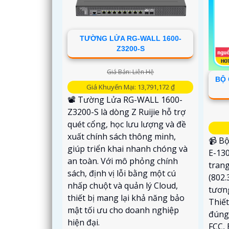
TƯỜNG LỬA RG-WALL 1600-
Z3200-S
Giá Bán: Liên Hệ
BỘ 
Giá Khuyến Mại: 13,791,172 ₫
📽 Tường Lửa RG-WALL 1600-
Z3200-S là dòng Z Ruijie hỗ trợ
quét cổng, học lưu lượng và đề
xuất chính sách thông minh,
📹 Bộ
giúp triển khai nhanh chóng và
E-130
an toàn. Với mô phỏng chính
tran
sách, định vị lỗi bằng một cú
(802.
nhấp chuột và quản lý Cloud,
tương
thiết bị mang lại khả năng bảo
Thiết
mật tối ưu cho doanh nghiệp
đúng
hiện đại.
FCC, 