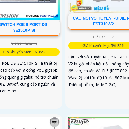
CẦU NỐI VÔ TUYẾN RUIJIE 
EST310-V2
SWITCH POE 8 PORT DS-
3E1510P-SI
Giá Bán: 00 ₫
Giá Bán: Liên Hệ
Giá Khuyến Mại: 5%-35%
Giá Khuyến Mại: 5%-35%
Cầu Nối Vô Tuyến Ruijie RG-EST
h PoE DS-3E1510P-SI là thiết bị
V2 là giải pháp kết nối không dây
cao cấp với 8 cổng PoE gigabit
độ cao, chuẩn Wi-Fi 5 (IEEE 802.
ổng quang gigabit, hỗ trợ chuẩn
Wave2) với tốc độ tối đa 867 Mb
02. 3at/af, cung cấp nguồn và
Thiết bị hỗ trợ MIMO 2x2,...
u ổn định