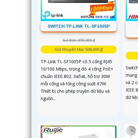
SWITCH TP-LINK TL-SF1005P
Giá Bán: 699,000 ₫
Giá Khuyến Mại: 699,000 ₫
TP-Link TL-SF1005P có 5 cổng RJ45
Switc
10/100 Mbps, trong đó 4 cổng PoE+
mạng 
chuẩn IEEE 802. 3af/at, hỗ trợ 30W
và 2 c
mỗi cổng và tổng công suất 67W.
IEEE 8
Thiết bị cho phép truyền dữ liệu và
dữ liệ
nguồn...