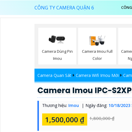
CÔNG TY CAMERA QUẬN 6
CÔNG
Camer
Camera Dùng Pin
Camera Imou Full
Ng
Imou
Color
Camera Quan Sát
Camera Wifi Imou Mới
Cam
Camera Imou IPC-S2X
Thương hiệu:
Imou
Ngày đăng:
10/18/2023 
1,500,000 ₫
1,800,000 ₫