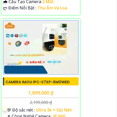
🌧️ Cấu Tạo Camera
2 Mắt.
️ლ Điểm Nỗi Bật :
Thu Âm Và Loa.
CAMERA IMOU IPC-S7XP-6M0WED
1,899,000 ₫
2,199,000 ₫
💯 Độ sắc nét :
Ultra 3k + Sắc Nét .
⚜️ Công Nghệ Camera :
IP Wifi.