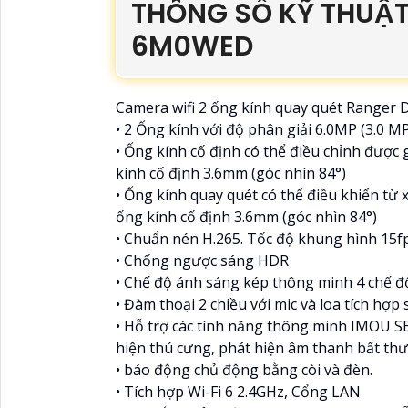
THÔNG SỐ KỸ THUẬT
6M0WED
Camera wifi 2 ống kính quay quét Ranger 
• 2 Ống kính với độ phân giải 6.0MP (3.0 M
• Ống kính cố định có thể điều chỉnh được
kính cố định 3.6mm (góc nhìn 84°)
• Ống kính quay quét có thể điều khiển từ 
ống kính cố định 3.6mm (góc nhìn 84°)
• Chuẩn nén H.265. Tốc độ khung hình 15fp
• Chống ngược sáng HDR
• Chế độ ánh sáng kép thông minh 4 chế 
• Đàm thoại 2 chiều với mic và loa tích hợp
• Hỗ trợ các tính năng thông minh IMOU S
hiện thú cưng, phát hiện âm thanh bất thườ
• báo động chủ động bằng còi và đèn.
• Tích hợp Wi-Fi 6 2.4GHz, Cổng LAN