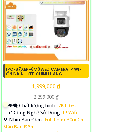
IPC-S7XEP-6M0WED CAMERA IP WIFI
ỐNG KÍNH KÉP CHÍNH HÃNG
1,999,000 ₫
2,299,000 ₫
👁️‍🗨 Chất lượng hình :
2K Lite .
🌠 Công Nghệ Sử Dụng :
IP Wifi.
💡 Nhìn Ban Đêm :
Full Color 30m Có
Màu Ban Ðêm.