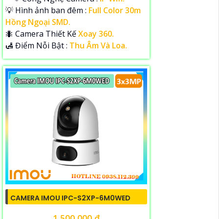
💡 Hình ảnh ban đêm :
Full Color 30m
Hồng Ngoại SMD.
🐜 Camera Thiết Kế
Xoay 360.
️🛃 Điểm Nỗi Bật :
Thu Âm Và Loa.
CAMERA IMOU IPC-S2XP-6M0WED
1,500,000 ₫