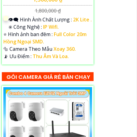
1,800,000 ₫
👁️‍🗨 Hình Ành Chất Lượng :
2K Lite .
✳️ Công Nghệ :
IP Wifi.
⭐ Hình ảnh ban đêm :
Full Color 20m
Hồng Ngoại SMD.
🔩 Camera Theo Mẫu
Xoay 360.
️📡 Ưu Điểm :
Thu Âm Và Loa.
GÓI CAMERA GIÁ RẺ BÁN CHẠY