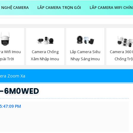
 NGHỆ CAMERA
LẮP CAMERA TRỌN GÓI
LẮP CAMERA WIFI CHÍ
a Wifi Imou
Camera Chống
Lắp Camera Siêu
Camera 360 
oài Trời
Xâm Nhập Imou
Nhạy Sáng Imou
Chống Tr
era Zoom Xa
P-6M0WED
5:47:09 PM