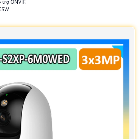
 trợ ONVIF.
.65W