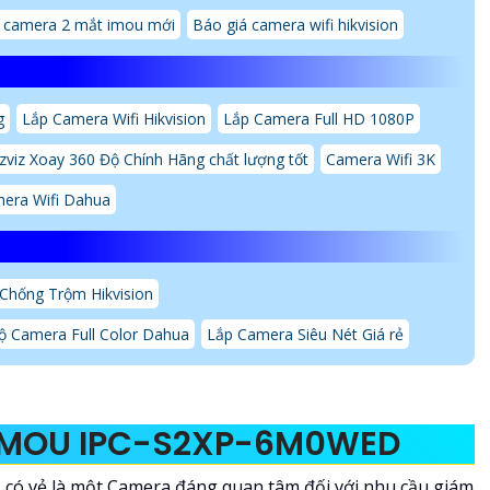
á camera 2 mắt imou mới
Báo giá camera wifi hikvision
g
Lắp Camera Wifi Hikvision
Lắp Camera Full HD 1080P
zviz Xoay 360 Độ Chính Hãng chất lượng tốt
Camera Wifi 3K
era Wifi Dahua
Chống Trộm Hikvision
ộ Camera Full Color Dahua
Lắp Camera Siêu Nét Giá rẻ
 IMOU IPC-S2XP-6M0WED
D
có vẻ là một Camera đáng quan tâm đối với nhu cầu giám