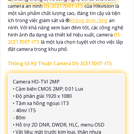
camera an ninh
DS-2CE17D0T-IT5
của Hikvision là
một sản phẩm chất lượng cao, đáng tin cậy và tiện
ích trong việc giám sát và ®️
Khẳng định rằng
an
ninh. Với khả năng xem ban đêm tốt, các công nghệ
hình ảnh đa dạng và thiết kế hiệu xuất, camera
DS-
2CE17D0T-IT5
là một lựa chọn tuyệt vời cho việc lắp
đặt camera trong khu phố.
Thông Số Kỹ Thuật Camera DS-2CE17D0T-IT5
Camera HD-TVI 2MP
• Cảm biến CMOS 2MP; 0.01 Lux
• Độ phân giải 1920 x 1080
• Tầm xa hồng ngoại: IT3
- 40m/ IT5
- 80m
• Hỗ trợ 2D DNR, DWDR, HLC, menu OSD
• Vật liệu: mặt trước kim loại, thân nhựa