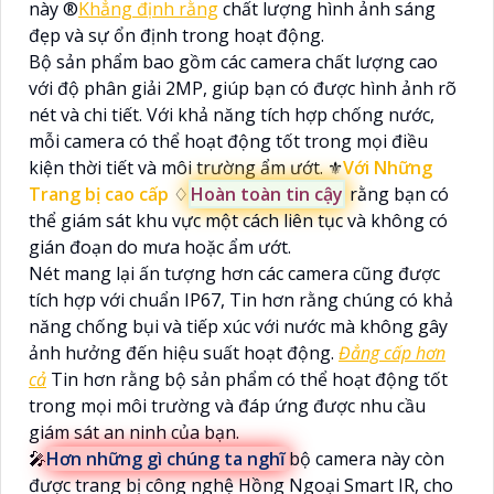
này ®️
Khẳng định rằng
chất lượng hình ảnh sáng
đẹp và sự ổn định trong hoạt động.
Bộ sản phẩm bao gồm các camera chất lượng cao
với độ phân giải 2MP, giúp bạn có được hình ảnh rõ
nét và chi tiết. Với khả năng tích hợp chống nước,
mỗi camera có thể hoạt động tốt trong mọi điều
kiện thời tiết và môi trường ẩm ướt. ⚜️
Với Những
Trang bị cao cấp
♢
Hoàn toàn tin cậy
rằng bạn có
thể giám sát khu vực một cách liên tục và không có
gián đoạn do mưa hoặc ẩm ướt.
Nét mang lại ấn tượng hơn các camera cũng được
tích hợp với chuẩn IP67, Tin hơn rằng chúng có khả
năng chống bụi và tiếp xúc với nước mà không gây
ảnh hưởng đến hiệu suất hoạt động.
Đẳng cấp hơn
cả
Tin hơn rằng bộ sản phẩm có thể hoạt động tốt
trong mọi môi trường và đáp ứng được nhu cầu
giám sát an ninh của bạn.
🎤
Hơn những gì chúng ta nghĩ
bộ camera này còn
được trang bị công nghệ Hồng Ngoại Smart IR, cho