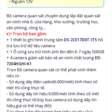
• Nguồn 12V
Bộ camera quan sát chuyên dụng lắp đặt quan sát
an ninh nhà ở, cửa hàng, kho xưởng, trường học,
văn phòng, công ty,...
👉 Trọn bộ bao gồm:
+ 1 thiết bị ghi hình trung tâm
DS-2CE17D0T-IT5
hỗ
trợ lưu trữ dữ liệu camera
+ 1 Ổ cứng lưu trữ hình ảnh lên đến 6-7 ngày 500GB
+ 4 camera giám sát bảo vệ an ninh chất lượng
DS-
7204HGHI-K1
Trọn Bộ camera quan sát có thể phát sinh thêm
nếu có :
- Sử dụng dây điện cadivi(6.000/mét) tính theo số
mét thi công thực tế.
- Sử dụng dây tín hiệu 6.000/mét tính theo số mét
thi công thực tế.(tùy loại camera sử dụng dây tín
hiệu,giá có thể thay đổi)
Tùy chọn luồn dây trong ống (nếu có yêu cầu)