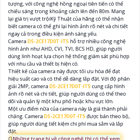
tượng, với công nghệ hồng ngoại tiên tiến có thể
chiếu sáng trong khoảng cách lên đến 80m. Mang
lại giá trị vượt trộiKỹ Thuật của hãng có thể nhận
biết camera có thể ghi lại hình ảnh rõ nét và chi tiết
ngay cả trong điều kiện ánh sáng yếu.
Camera
DS-2CE17D0T-IT5
hỗ trợ nhiều công nghệ
hình ảnh như AHD, CVI, TVI, BCS HD, giúp người
dùng linh hoạt lựa chọn hệ thống giám sát phù hợp
với nhu cầu và thiết bị hiện có.
Thiết kế của camera này được tối ưu hóa để đạt
hiệu suất cao và có thể dễ dàng lắp đặt. Với độ phân
giải 2MP, camera
DS-2CE17D0T-IT5
cung cấp hình
ảnh rõ nét và chi tiết, giúp người dùng có thể theo
dõi và quản lý một khu phố hoặc khu vực lớn.
Một ưu điểm nữa của camera này là giá thành phải
chăng. Camera
DS-2CE17D0T-IT5
được bán theo bộ,
giúp người dùng tiết kiệm chi phí mua sắm và lắp
đặt.
Ω
Những trang bị về công nghệ thì có thể xem