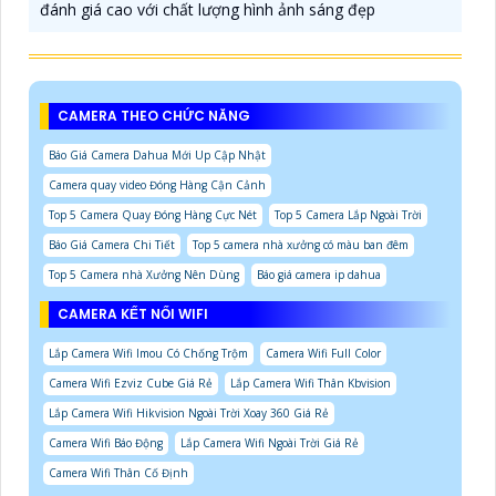
đánh giá cao với chất lượng hình ảnh sáng đẹp
CAMERA THEO CHỨC NĂNG
Báo Giá Camera Dahua Mới Up Cập Nhật
Camera quay video Đóng Hàng Cận Cảnh
Top 5 Camera Quay Đóng Hàng Cực Nét
Top 5 Camera Lắp Ngoài Trời
Báo Giá Camera Chi Tiết
Top 5 camera nhà xưởng có màu ban đêm
Top 5 Camera nhà Xưởng Nên Dùng
Báo giá camera ip dahua
CAMERA KẾT NỐI WIFI
Lắp Camera Wifi Imou Có Chống Trộm
Camera Wifi Full Color
Camera Wifi Ezviz Cube Giá Rẻ
Lắp Camera Wifi Thân Kbvision
Lắp Camera Wifi Hikvision Ngoài Trời Xoay 360 Giá Rẻ
Camera Wifi Báo Động
Lắp Camera Wifi Ngoài Trời Giá Rẻ
Camera Wifi Thân Cố Định