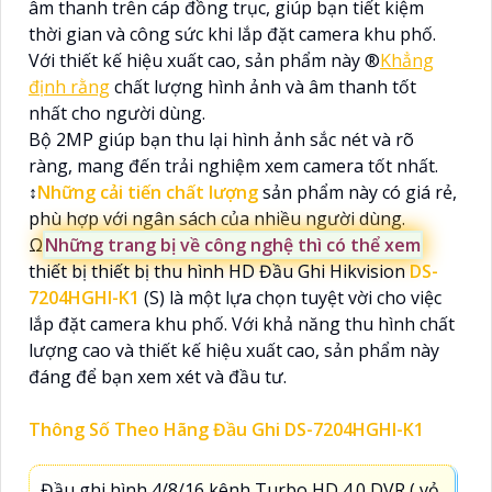
âm thanh trên cáp đồng trục, giúp bạn tiết kiệm
thời gian và công sức khi lắp đặt camera khu phố.
Với thiết kế hiệu xuất cao, sản phẩm này ®️
Khẳng
định rằng
chất lượng hình ảnh và âm thanh tốt
nhất cho người dùng.
Bộ 2MP giúp bạn thu lại hình ảnh sắc nét và rõ
ràng, mang đến trải nghiệm xem camera tốt nhất.
↕️
Những cải tiến chất lượng
sản phẩm này có giá rẻ,
phù hợp với ngân sách của nhiều người dùng.
Ω
Những trang bị về công nghệ thì có thể xem
thiết bị thiết bị thu hình HD Đầu Ghi Hikvision
DS-
7204HGHI-K1
(S) là một lựa chọn tuyệt vời cho việc
lắp đặt camera khu phố. Với khả năng thu hình chất
lượng cao và thiết kế hiệu xuất cao, sản phẩm này
đáng để bạn xem xét và đầu tư.
Thông Số Theo Hãng Đầu Ghi DS-7204HGHI-K1
Đầu ghi hình 4/8/16 kênh Turbo HD 4.0 DVR ( vỏ