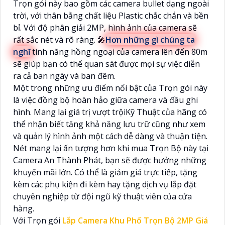
Trọn gói này bao gồm các camera bullet dạng ngoài
trời, với thân bằng chất liệu Plastic chắc chắn và bền
bỉ. Với độ phân giải 2MP, hình ảnh của camera sẽ
rất sắc nét và rõ ràng. 🎤
Hơn những gì chúng ta
nghĩ
tính năng hồng ngoại của camera lên đến 80m
sẽ giúp bạn có thể quan sát được mọi sự việc diễn
ra cả ban ngày và ban đêm.
Một trong những ưu điểm nổi bật của Trọn gói này
là việc đồng bộ hoàn hảo giữa camera và đầu ghi
hình. Mang lại giá trị vượt trộiKỹ Thuật của hãng có
thể nhận biết tăng khả năng lưu trữ cũng như xem
và quản lý hình ảnh một cách dễ dàng và thuận tiện.
Nét mang lại ấn tượng hơn khi mua Trọn Bộ này tại
Camera An Thành Phát, bạn sẽ được hưởng những
khuyến mãi lớn. Có thể là giảm giá trực tiếp, tặng
kèm các phụ kiện đi kèm hay tặng dịch vụ lắp đặt
chuyên nghiệp từ đội ngũ kỹ thuật viên của cửa
hàng.
Với Trọn gói
Lắp Camera Khu Phố Trọn Bộ 2MP Giá