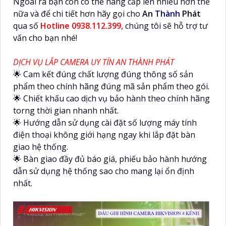
Ngoài ra bạn còn có thể nâng cấp lên nhiều hơn thế
nữa và để chi tiết hơn hãy gọi cho
An
Thành
Phát
qua số
Hotline 0938.112.399,
chúng tôi sẽ hỗ trợ tư
vấn cho bạn nhé!
DỊCH VỤ LẮP CAMERA UY TÍN AN THÀNH PHÁT
🌟 Cam kết đúng chất lượng đúng thông số sản
phẩm theo chính hãng đúng mã sản phẩm theo gói.
🌟 Chiết khấu cao dịch vụ bảo hành theo chính hãng
torng thời gian nhanh nhất.
🌟 Hướng dẫn sử dụng cài đặt số lượng máy tính
điện thoại không giới hạng ngay khi lắp đặt bàn
giao hệ thống.
🌟 Bàn giao đầy đủ báo giá, phiếu bảo hành hướng
dẫn sử dụng hệ thống sao cho mang lại ổn định
nhất.