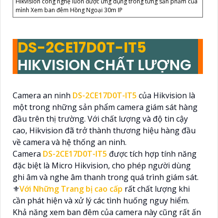
Hikvision công nghệ luôn được ứng dụng trong từng sản phẩm của
mình Xem ban đêm Hồng Ngoại 30m IP
DS-2CE17D0T-IT5
HIKVISION CHẤT LƯỢNG
Camera an ninh
DS-2CE17D0T-IT5
của Hikvision là
một trong những sản phẩm camera giám sát hàng
đầu trên thị trường. Với chất lượng và độ tin cậy
cao, Hikvision đã trở thành thương hiệu hàng đầu
về camera và hệ thống an ninh.
Camera
DS-2CE17D0T-IT5
được tích hợp tính năng
đặc biệt là Micro Hikvision, cho phép người dùng
ghi âm và nghe âm thanh trong quá trình giám sát.
⚜️
Với Những Trang bị cao cấp
rất chất lượng khi
cần phát hiện và xử lý các tình huống nguy hiểm.
Khả năng xem ban đêm của camera này cũng rất ấn