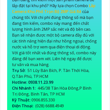
lắp đặt tại khu phố? Hãy lựa chọn Combo
Lắp
Camera Khu Phố Trọn Bộ 2MP Giá Rẻ
của
chúng tôi. Với chi phí đúng thông số mà bạn
đang tìm kiếm, combo này mang đến chất
lượng hình ảnh 2MP sắc nét và độ bền cao.
Bạn sẽ nhận được một bộ camera đầy đủ với
các tính năng hiện đại như hồng ngoại, chống
nước và hỗ trợ xem qua điện thoại di động.
Với giá tốt nhất và đúng thông số, combo này
đáng để bạn xem xét. Liên hệ ngay để được
tư vấn và mua hàng.
Trụ Sở:
51 Lũy Bán Bích, P. Tân Thới Hòa,
Q.Tân Phú, TP.HCM
Hotline: 0938.11.23.99
Chi Nhánh 1:
445/38 Tân Hòa Đông,P Bình
Trị Đông, Bình Tân, TP HCM
Kỹ Thuật:
0906.855.330
Điện Thoại:
(028) 6688.4949