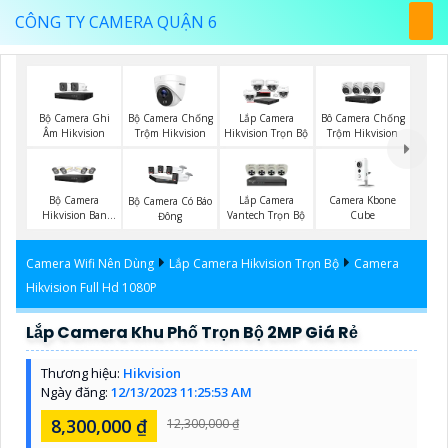
CÔNG TY CAMERA QUẬN 6
Bộ Camera Ghi
Bộ Camera Chống
Lắp Camera
Bô Camera Chống
Âm Hikvision
Trộm Hikvision
Hikvision Trọn Bộ
Trộm Hikvision
Bộ Camera
Lắp Camera
Camera Kbone
Bộ Camera Có Báo
Hikvision Ban
Vantech Trọn Bộ
Cube
Đông
Đêm Có Màu
Camera Wifi Nên Dùng
Lắp Camera Hikvision Trọn Bộ
Camera
Hikvision Full Hd 1080P
Lắp Camera Khu Phố Trọn Bộ 2MP Giá Rẻ
Thương hiệu:
Hikvision
Ngày đăng:
12/13/2023 11:25:53 AM
8,300,000 ₫
12,300,000 ₫