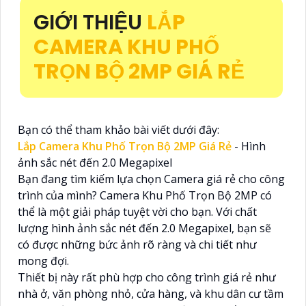
GIỚI THIỆU
LẮP
CAMERA KHU PHỐ
TRỌN BỘ 2MP GIÁ RẺ
Bạn có thể tham khảo bài viết dưới đây:
Lắp Camera Khu Phố Trọn Bộ 2MP Giá Rẻ
- Hình
ảnh sắc nét đến 2.0 Megapixel
Bạn đang tìm kiếm lựa chọn Camera giá rẻ cho công
trình của mình? Camera Khu Phố Trọn Bộ 2MP có
thể là một giải pháp tuyệt vời cho bạn. Với chất
lượng hình ảnh sắc nét đến 2.0 Megapixel, bạn sẽ
có được những bức ảnh rõ ràng và chi tiết như
mong đợi.
Thiết bị này rất phù hợp cho công trình giá rẻ như
nhà ở, văn phòng nhỏ, cửa hàng, và khu dân cư tầm