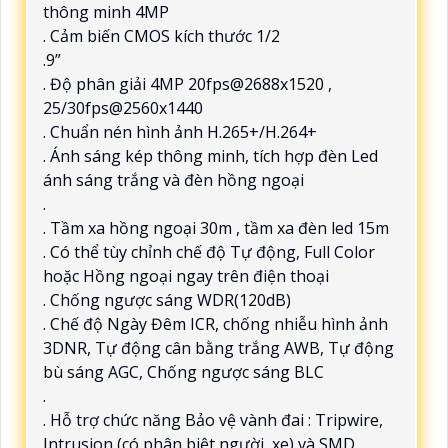
thông minh 4MP
. Cảm biến CMOS kích thước 1/2
.9”
. Độ phân giải 4MP 20fps@2688x1520 ,
25/30fps@2560x1440
. Chuẩn nén hình ảnh H.265+/H.264+
. Ánh sáng kép thông minh, tích hợp đèn Led
ánh sáng trắng và đèn hồng ngoại
.
. Tầm xa hồng ngoại 30m , tầm xa đèn led 15m
. Có thể tùy chỉnh chế độ Tự động, Full Color
hoặc Hồng ngoại ngay trên điện thoại
. Chống ngược sáng WDR(120dB)
. Chế độ Ngày Đêm ICR, chống nhiễu hình ảnh
3DNR, Tự động cân bằng trắng AWB, Tự động
bù sáng AGC, Chống ngược sáng BLC
.
. Hỗ trợ chức năng Bảo vệ vành đai : Tripwire,
Intrusion (có phân biệt người, xe) và SMD