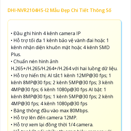
DHI-NVR2104HS-I2 Mẫu Đẹp Chi Tiết Thông Số
• Đầu ghi hình 4 kênh camera IP
• Hỗ trợ tối đa 1 kênh bảo vệ vành đai hoặc 1
kênh nhận diện khuôn mặt hoặc 4 kênh SMD
Plus.
• Chuẩn nén hình ảnh
H.265+/H.265/H.264+/H.264 với hai luồng dữ liệu.
• Hỗ trợ hiển thị: AI tắt:1 kênh 12MP@30 fps; 1
kênh 8MP@30 fps; 2 kênh 5MP@30 fps; 3 kênh
4MP@30 fps; 6 kênh 1080p@30 fps AI bật: 1
kênh 8MP@30 fps; 1 kênh 5MP@30 fps; 2 kênh
4MP@30 fps; 4 kênh 1080p@30 fps
• Băng thông đầu vào max 80Mbps.
• Hỗ trợ lên đến camera 12MP.
• Hỗ trợ xem lại đồng thời 1/4 camera.