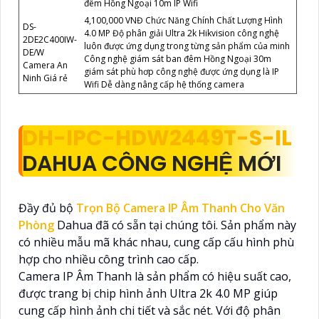
đêm Hồng Ngoại 10m IP Wifi
4,100,000 VNĐ Chức Năng Chính Chất Lượng Hình
DS-
4.0 MP Độ phân giải Ultra 2k Hikvision công nghệ
2DE2C400IW-
luôn được ứng dụng trong từng sản phẩm của minh
DE/W
Công nghệ giám sát ban đêm Hồng Ngoại 30m
Camera An
giám sát phù hơp công nghệ được ứng dụng là IP
Ninh Giá rẻ
Wifi Dễ dàng nâng cấp hệ thống camera
DH-IPC-HDW2449T-S-IL
DAHUA CÔNG NGHỆ MỚI
Đầy đủ bộ
Trọn Bộ Camera IP Âm Thanh Cho Văn
Phòng
Dahua đã có sẵn tại chúng tôi. Sản phẩm này
có nhiều mẫu mã khác nhau, cung cấp cấu hình phù
hợp cho nhiều công trình cao cấp.
Camera IP Âm Thanh là sản phẩm có hiệu suất cao,
được trang bị chip hình ảnh Ultra 2k 4.0 MP giúp
cung cấp hình ảnh chi tiết và sắc nét. Với độ phân