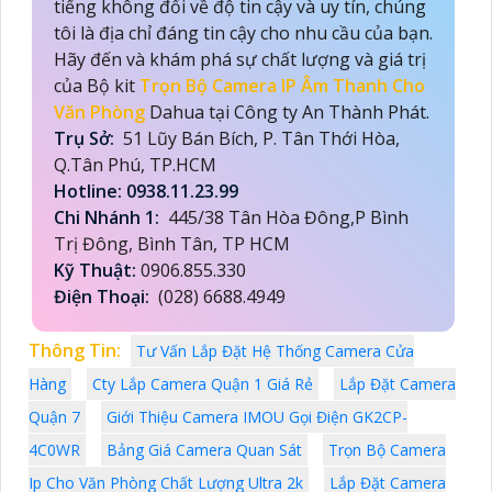
tiếng không đổi về độ tin cậy và uy tín, chúng
tôi là địa chỉ đáng tin cậy cho nhu cầu của bạn.
Hãy đến và khám phá sự chất lượng và giá trị
của Bộ kit
Trọn Bộ Camera IP Âm Thanh Cho
Văn Phòng
Dahua tại Công ty An Thành Phát.
Trụ Sở:
51 Lũy Bán Bích, P. Tân Thới Hòa,
Q.Tân Phú, TP.HCM
Hotline: 0938.11.23.99
Chi Nhánh 1:
445/38 Tân Hòa Đông,P Bình
Trị Đông, Bình Tân, TP HCM
Kỹ Thuật:
0906.855.330
Điện Thoại:
(028) 6688.4949
Thông Tin:
Tư Vấn Lắp Đặt Hệ Thống Camera Cửa
Hàng
Cty Lắp Camera Quận 1 Giá Rẻ
Lắp Đặt Camera
Quận 7
Giới Thiệu Camera IMOU Gọi Điện GK2CP-
4C0WR
Bảng Giá Camera Quan Sát
Trọn Bộ Camera
Ip Cho Văn Phòng Chất Lượng Ultra 2k
Lắp Đặt Camera