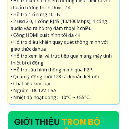
• Hỗ trợ kết nối nhiều thương hiệu camera với
chuẩn tương thích Onvif 2.4
• Hỗ trợ 1 ổ cứng 10TB
• 2 usd 2.0, 1 cổng RJ45 (10/100Mbps), 1 cổng
audio vào ra hỗ trợ đàm thoại 2 chiều.
• Cổng HDMI xuất hình tối đa 4K
• Hỗ trợ điều khiển quay quét thông minh với
giao thức dahua.
• Hỗ trợ xem lại và trực tiếp qua mạng máy tính
thiết bị di động
• Hỗ trợ cấu hình thông minh qua P2P.
• Quản lý đồng thời 128 tài khoản kết nối.
• Chất liệu kim loại.
• Nguồn : DC12V 1.5A
• Nhiệt độ hoạt động : -10°C ~ +55°C.
GIỚI THIỆU
TRỌN BỘ