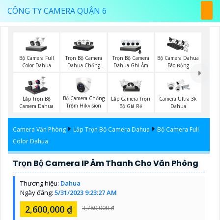
CÔNG TY CAMERA QUẬN 6
Bộ Camera Full
Trọn Bộ Camera
Trọn Bộ Camera
Bộ Camera Dahua
Color Dahua
Dahua Chống
Dahua Ghi Âm
Báo Động
Trộm
Bộ Camera Chống
Lắp Trọn Bộ
Lắp Camera Trọn
Camera Ultra 3k
Trộm Hikvision
Camera Dahua
Bộ Giá Rẻ
Dahua
Camera Văn Phòng
Lắp Trọn Bộ Camera Dahua
Bộ Camera Full
Color Dahua
Trọn Bộ Camera IP Âm Thanh Cho Văn Phòng
Thương hiệu:
Dahua
Ngày đăng:
5/31/2023 9:23:27 AM
2,600,000 ₫
3,780,000 ₫