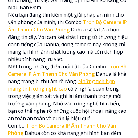
chức năng ưu việt với Trang Bị Thu Âm Rõ Ràng Có
Màu Ban Đêm
Nếu bạn đang tìm kiếm một giải pháp an ninh cho
văn phòng của mình, thì Combo
Trọn Bộ Camera IP
Âm Thanh Cho Văn Phòng
Dahua sẽ là lựa chọn
đáng tin cậy. Với cam kết chất lượng từ thương hiệu
danh tiếng của Dahua, dòng camera này không chỉ
mang lại hình ảnh chất lượng cao mà còn tích hợp
nhiều tính năng ưu việt.
Một trong những điểm nổi bật của Combo
Trọn Bộ
Camera IP Âm Thanh Cho Văn Phòng
Dahua là khả
năng trang bị thu âm rõ ràng.
Những tích hợp
mang tính công nghệ cao
có ý nghĩa quan trọng
trong việc giám sát và ghi lại âm thanh trong môi
trường văn phòng. Nhờ vào công nghệ tiên tiến,
bạn có thể nghe rõ những cuộc hội thoại, nâng cao
an toàn an toàn và quản lý hiệu quả.
Combo
Trọn Bộ Camera IP Âm Thanh Cho Văn
Phòng
Dahua còn có khả năng ghi hình ban đêm