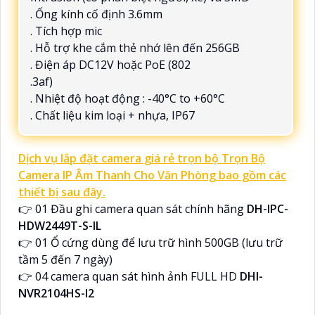
. Ống kính cố định 3.6mm
. Tích hợp mic
. Hỗ trợ khe cắm thẻ nhớ lên đến 256GB
. Điện áp DC12V hoặc PoE (802
.3af)
. Nhiệt độ hoạt động : -40°C to +60°C
. Chất liệu kim loại + nhựa, IP67
Dịch vụ lắp đặt camera giá rẻ trọn bộ Trọn Bộ
Camera IP Âm Thanh Cho Văn Phòng bao gồm các
thiết bị sau đây.
👉 01 Đầu ghi camera quan sát chính hãng
DH-IPC-
HDW2449T-S-IL
👉 01 Ổ cứng dùng để lưu trữ hình 500GB (lưu trữ
tầm 5 đến 7 ngày)
👉 04 camera quan sát hình ảnh FULL HD
DHI-
NVR2104HS-I2