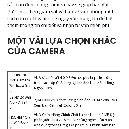
sắc ban đêm, dòng camera này sẽ giúp bạn đạt
được mục tiêu giám sát và bảo vệ văn phòng một
cách tối ưu. Hãy liên hệ ngay với chúng tôi để biết
thêm thông tin chi tiết và nhận tư vấn miễn phí.
MỘT VÀI LỰA CHỌN KHÁC
CỦA CAMERA
CS-H8C 2K+
VNĐ sắc nét với 4.0 MP Độ nét phù hợp cho công
4MP Camera
trình cao cấp Chất Lượng hình ảnh ban đêm Hồng
Wifi Ezviz Giá
Ngoại 30m
rẻ
CS-H3 2K Wifi
2,049,000 VNĐ chất lượng hình ảnh 3.0 MP Wifi Ezviz
Ezviz Giá rẻ
Xem ban đêm Full Color 30m
☑
VNĐ Chức Năng Chính Chất Lượng Hình 4.0 MP Độ
H6C 4MP Giá
phân giải Ultra 2k Wifi Ezviz công nghệ luôn được
rẻ Wifi Ezviz
ứng dụng trong từng sản phẩm của minh Xem ban
✨