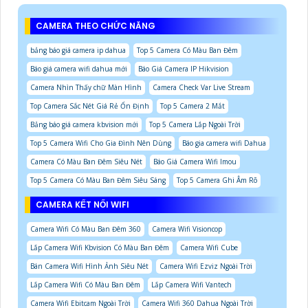
CAMERA THEO CHỨC NĂNG
bảng báo giá camera ip dahua
Top 5 Camera Có Màu Ban Đêm
Báo giá camera wifi dahua mới
Báo Giá Camera IP Hikvision
Camera Nhìn Thấy chữ Màn Hình
Camera Check Var Live Stream
Top Camera Sắc Nét Giá Rẻ Ổn Định
Top 5 Camera 2 Mắt
Bảng báo giá camera kbvision mới
Top 5 Camera Lắp Ngoài Trời
Top 5 Camera Wifi Cho Gia Đình Nên Dùng
Báo gia camera wifi Dahua
Camera Có Màu Ban Đêm Siêu Nét
Báo Giá Camera Wifi Imou
Top 5 Camera Có Màu Ban Đêm Siêu Sáng
Top 5 Camera Ghi Âm Rõ
CAMERA KẾT NỐI WIFI
Camera Wifi Có Màu Ban Đêm 360
Camera Wifi Visioncop
Lắp Camera Wifi Kbvision Có Màu Ban Đêm
Camera Wifi Cube
Bán Camera Wifi Hình Ảnh Siêu Nét
Camera Wifi Ezviz Ngoài Trời
Lắp Camera Wifi Có Màu Ban Đêm
Lắp Camera Wifi Vantech
Camera Wifi Ebitcam Ngoài Trời
Camera Wifi 360 Dahua Ngoài Trời