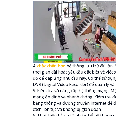
4.
chắc chắn hơn
hệ thống lưu trữ đủ lớn:
thời gian dài hoặc yêu cầu đặc biệt về việ
độ để đáp ứng nhu cầu này. Có thể sử dụng
DVR (Digital Video Recorder) để quản lý và 
5. Kiểm tra và nâng cấp hệ thống mạng: M
mạng ổn định và nhanh chóng. Kiểm tra và 
băng thông và đường truyền internet để đ
cách liên tục và không bị gián đoạn.
6. Thực hiện bảo trì định kỳ: Để hệ thống c