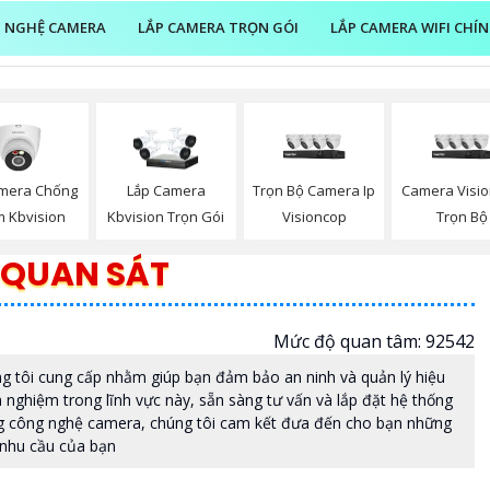
 NGHỆ CAMERA
LẮP CAMERA TRỌN GÓI
LẮP CAMERA WIFI CHÍ
mera Chống
Trọn Bộ Camera Ip
Camera Visi
Lắp Camera
m Kbvision
Visioncop
Trọn Bộ
Kbvision Trọn Gói
 QUAN SÁT
Mức độ quan tâm: 92542
ng tôi cung cấp nhằm giúp bạn đảm bảo an ninh và quản lý hiệu
h nghiệm trong lĩnh vực này, sẵn sàng tư vấn và lắp đặt hệ thống
ng công nghệ camera, chúng tôi cam kết đưa đến cho bạn những
i nhu cầu của bạn