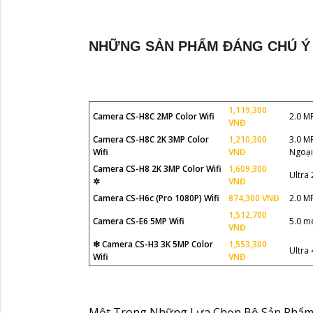
NHỮNG SẢN PHẨM ĐÁNG CHÚ Ý
1,119,300
Camera CS-H8C 2MP Color Wifi
2.0 M
VNĐ
Camera CS-H8C 2K 3MP Color
1,210,300
3.0 MP
Wifi
VNĐ
Ngoạ
Camera CS-H8 2K 3MP Color Wifi
1,609,300
Ultra
✲
VNĐ
Camera CS-H6c (Pro 1080P) Wifi
874,300 VNĐ
2.0 M
1,512,700
Camera CS-E6 5MP Wifi
5.0 m
VNĐ
❇ Camera CS-H3 3K 5MP Color
1,553,300
Ultra
Wifi
VNĐ
Một Trong Những Lựa Chọn Bộ Sản Phẩm 