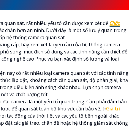
RA QUAN SÁT.
a quan sát, rất nhiều yếu tố cần được xem xét để
Chắc
ắc chắn hơn an ninh. Dưới đây là một số lưu ý quan trọng
cấp hệ thống camera quan sát:
 nâng cấp, hãy xem xét lại yêu cầu của hệ thống camera
n phủ sóng, mục đích sử dụng và các tính năng cần thiết để
 công nghệ cao Phục vụ bạn xác định số lượng và loại
n nay có rất nhiều loại camera quan sát với các tính năng
thức lắp đặt, khoảng cách cần quan sát, độ phân giải, khả
trong điều kiện ánh sáng khác nhau. Lựa chọn camera
ét và chất lượng tốt.
í lắp đặt camera là một yếu tố quan trọng. Cần phải đảm bảo
lược để quan sát toàn bộ khu vực cần bảo vệ. ✨
Giá trị
i tác động của thời tiết và các yếu tố bên ngoài khác.
ắp đặt các giá treo, chân đế hoặc hệ thống giám sát chống