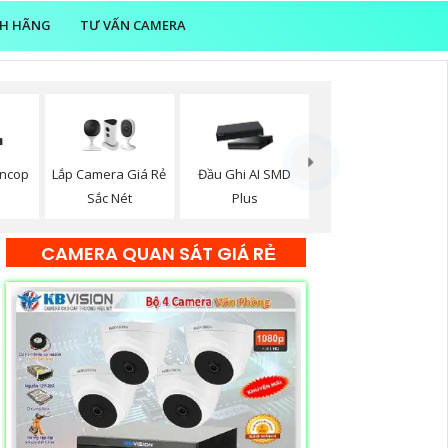
NH HÃNG
TƯ VẤN CAMERA
oncop
Lắp Camera Giá Rẻ
Đầu Ghi AI SMD
Sắc Nét
Plus
CAMERA QUAN SÁT GIÁ RẺ