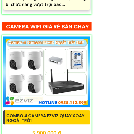
bị chức năng vượt trội báo...
CAMERA WIFI GIÁ RẺ BÁN CHẠY
COMBO 4 CAMERA EZVIZ QUAY XOAY
NGOÀI TRỜI
5,900,000 ₫