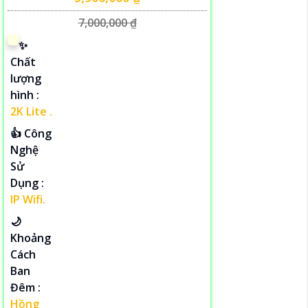
7,000,000 ₫
✨
Chất
lượng
hình :
2K Lite .
👍 Công
Nghệ
Sử
Dụng :
IP Wifi.
🌙
Khoảng
Cách
Ban
Đêm :
Hồng