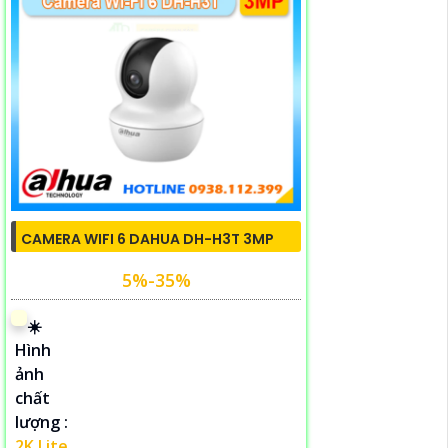
CAMERA WIFI 6 DAHUA DH-H3T 3MP
5%-35%
☀️
Hình
ảnh
chất
lượng :
2K Lite .