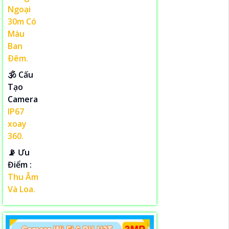
Ngoại
30m Có
Màu
Ban
Ðêm.
🕉️ Cấu
Tạo
Camera
IP67
xoay
360.
️📡 Ưu
Điểm :
Thu Âm
Và Loa.