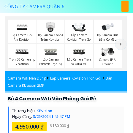
CÔNG TY CAMERA QUẬN 6
Bộ Camera Ghi
Bộ Camera Chống
Bộ Camera Ban
Lắp Camera
Âm Kbvision
Trộm Kbvision
Đêm Có Màu
Kbvision Trọn Gói
Kbvision
Trọn Bộ Camera Ip
Lắp Camera
Lắp Camera Trọn
Camera IP AI
Visioncop
Vantech Trọn Bộ
Bộ Ultra HD
Kbvision
Camera Wifi Nên Dùng
Lắp Camera Kbvision Trọn Gói
Bán
Camera Kbvision 2MP
Bộ 4 Camera Wifi Văn Phòng Giá Rẻ
Thương hiệu:
KBvision
Ngày đăng:
3/25/2024 1:45:47 PM
4,950,000 ₫
6,180,000 ₫