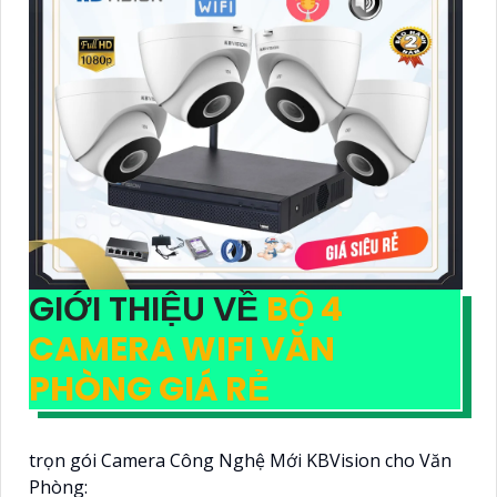
GIỚI THIỆU VỀ
BỘ 4
CAMERA WIFI VĂN
PHÒNG GIÁ RẺ
trọn gói Camera Công Nghệ Mới KBVision cho Văn
Phòng: