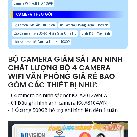
Camera Wifi Full HD 1080P
CAMERA THEO GÓI
Bộ Camera Ghi Âm Hikvision
Bô Camera Chống Trộm Hikvision
Lắp Camera Trọn Bộ Độ Phân Giải Ultra Hd
Linh Kiện Máy Tính
Lắp đặt trọn bộ Camera Full Hd 1080P
BỘ CAMERA GIÁM SÁT AN NINH
CHẤT LƯỢNG BỘ 4 CAMERA
WIFI VĂN PHÒNG GIÁ RẺ BAO
GỒM CÁC THIẾT BỊ NHƯ:
- 04 camera an ninh sắc nét KX-A2012WN-A
- 01 Đầu ghi hình ảnh camera KX-A8104WN
- 1 Ổ cứng 500GB hỗ trợ ghi hình lên đến 1 tuần