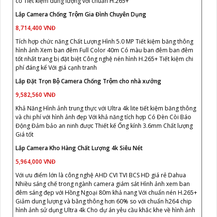
có Tiết kiệm dung lượng với chuẩn H.265+
Lắp Camera Chống Trộm Gia Đình Chuyên Dụng
8,714,400 VNĐ
Tích hợp chức năng Chất Lượng Hình 5.0 MP Tiết kiệm băng thông
hình ảnh Xem ban đêm Full Color 40m Có màu ban đêm ban đêm
tốt nhất trang bị đặt biệt Công nghệ nén hình H.265+ Tiết kiệm chi
phí đáng kể Với giá cạnh tranh
Lắp Đặt Trọn Bộ Camera Chống Trộm cho nhà xưởng
9,582,560 VNĐ
Khả Năng Hình ảnh trung thực với Ultra 4k lite tiết kiệm băng thông
và chi phí với hình ảnh đẹp Với khả năng tích hợp Có Ðèn Còi Báo
Động Đảm bảo an ninh được Thiết kế Ống kính 3.6mm Chất lượng
Giá tốt
Lắp Camera Kho Hàng Chất Lượng 4k Siêu Nét
5,964,000 VNĐ
Với ưu điểm lớn là công nghệ AHD CVI TVI BCS HD giá rẻ Dahua
Nhiều sáng chế trong ngành camera giám sát Hình ảnh xem ban
đêm sáng đẹp với Hồng Ngoại 80m khả nang Với chuẩn nén H.265+
Giảm dung lượng và bằng thông hơn 60% so với chuẩn h264 chip
hình ảnh sử dụng Ultra 4k Cho dự án yêu cầu khắc khe về hình ảnh