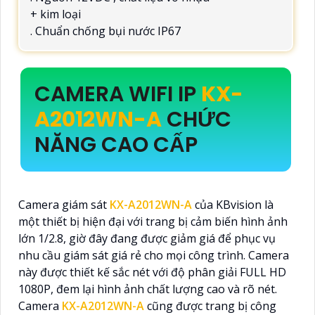
+ kim loại
. Chuẩn chống bụi nước IP67
CAMERA WIFI IP
KX-
A2012WN-A
CHỨC
NĂNG CAO CẤP
Camera giám sát
KX-A2012WN-A
của KBvision là
một thiết bị hiện đại với trang bị cảm biến hình ảnh
lớn 1/2.8, giờ đây đang được giảm giá để phục vụ
nhu cầu giám sát giá rẻ cho mọi công trình. Camera
này được thiết kế sắc nét với độ phân giải FULL HD
1080P, đem lại hình ảnh chất lượng cao và rõ nét.
Camera
KX-A2012WN-A
cũng được trang bị công