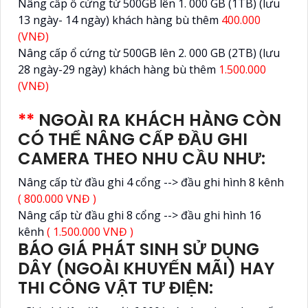
Nâng cấp ổ cứng từ 500GB lên 1. 000 GB (1TB) (lưu
13 ngày- 14 ngày) khách hàng bù thêm
400.000
(VNĐ)
Nâng cấp ổ cứng từ 500GB lên 2. 000 GB (2TB) (lưu
28 ngày-29 ngày) khách hàng bù thêm
1.500.000
(VNĐ)
**
NGOÀI RA KHÁCH HÀNG CÒN
CÓ THỂ NÂNG CẤP ĐẦU GHI
CAMERA THEO NHU CẦU NHƯ:
Nâng cấp từ đầu ghi 4 cổng --> đầu ghi hình 8 kênh
( 800.000 VNĐ )
Nâng cấp từ đầu ghi 8 cổng --> đầu ghi hình 16
kênh
( 1.500.000 VNĐ )
BÁO GIÁ PHÁT SINH SỬ DỤNG
DÂY (NGOÀI KHUYẾN MÃI) HAY
THI CÔNG VẬT TƯ ĐIỆN: