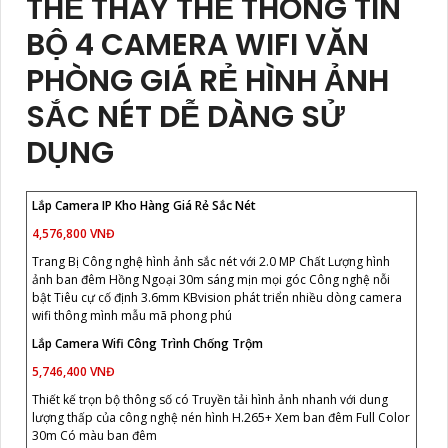
THỂ THAY THẾ THÔNG TIN
BỘ 4 CAMERA WIFI VĂN
PHÒNG GIÁ RẺ HÌNH ẢNH
SẮC NÉT DỄ DÀNG SỬ
DỤNG
Lắp Camera IP Kho Hàng Giá Rẻ Sắc Nét
4,576,800 VNĐ
Trang Bị Công nghệ hình ảnh sắc nét với 2.0 MP Chất Lượng hình
ảnh ban đêm Hồng Ngoại 30m sáng mịn mọi góc Công nghệ nỗi
bật Tiêu cự cố định 3.6mm KBvision phát triển nhiều dòng camera
wifi thông mình mẫu mã phong phú
Lắp Camera Wifi Công Trình Chống Trộm
5,746,400 VNĐ
Thiết kế trọn bộ thông số có Truyền tải hình ảnh nhanh với dung
lượng thấp của công nghệ nén hình H.265+ Xem ban đêm Full Color
30m Có màu ban đêm