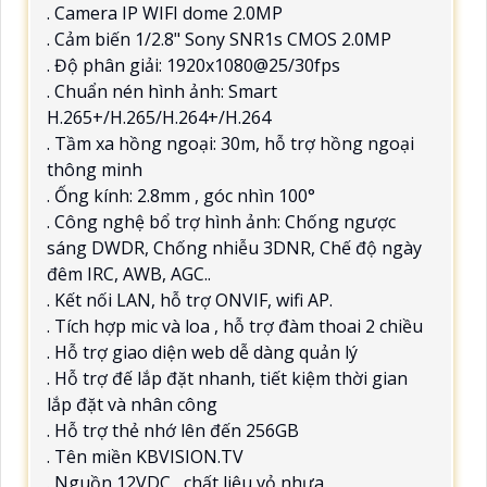
. Camera IP WIFI dome 2.0MP
. Cảm biến 1/2.8" Sony SNR1s CMOS 2.0MP
. Độ phân giải: 1920x1080@25/30fps
. Chuẩn nén hình ảnh: Smart
H.265+/H.265/H.264+/H.264
. Tầm xa hồng ngoại: 30m, hỗ trợ hồng ngoại
thông minh
. Ống kính: 2.8mm , góc nhìn 100°
. Công nghệ bổ trợ hình ảnh: Chống ngược
sáng DWDR, Chống nhiễu 3DNR, Chế độ ngày
đêm IRC, AWB, AGC..
. Kết nối LAN, hỗ trợ ONVIF, wifi AP.
. Tích hợp mic và loa , hỗ trợ đàm thoai 2 chiều
. Hỗ trợ giao diện web dễ dàng quản lý
. Hỗ trợ đế lắp đặt nhanh, tiết kiệm thời gian
lắp đặt và nhân công
. Hỗ trợ thẻ nhớ lên đến 256GB
. Tên miền KBVISION.TV
. Nguồn 12VDC , chất liệu vỏ nhựa