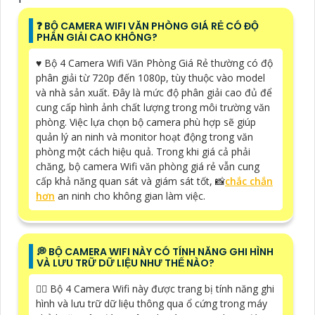
️❓ BỘ CAMERA WIFI VĂN PHÒNG GIÁ RẺ CÓ ĐỘ
PHÂN GIẢI CAO KHÔNG?
♥️ Bộ 4 Camera Wifi Văn Phòng Giá Rẻ thường có độ
phân giải từ 720p đến 1080p, tùy thuộc vào model
và nhà sản xuất. Đây là mức độ phân giải cao đủ để
cung cấp hình ảnh chất lượng trong môi trường văn
phòng. Việc lựa chọn bộ camera phù hợp sẽ giúp
quản lý an ninh và monitor hoạt động trong văn
phòng một cách hiệu quả. Trong khi giá cả phải
chăng, bộ camera Wifi văn phòng giá rẻ vẫn cung
cấp khả năng quan sát và giám sát tốt, 📸
chắc chắn
hơn
an ninh cho không gian làm việc.
️💭 BỘ CAMERA WIFI NÀY CÓ TÍNH NĂNG GHI HÌNH
VÀ LƯU TRỮ DỮ LIỆU NHƯ THẾ NÀO?
❤️‍💋‍ Bộ 4 Camera Wifi này được trang bị tính năng ghi
hình và lưu trữ dữ liệu thông qua ổ cứng trong máy