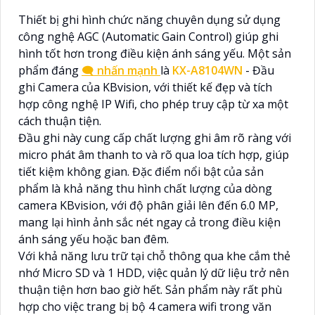
Thiết bị ghi hình chức năng chuyên dụng sử dụng
công nghệ AGC (Automatic Gain Control) giúp ghi
hình tốt hơn trong điều kiện ánh sáng yếu. Một sản
phẩm đáng
🗨️
nhấn mạnh
là
KX-A8104WN
- Đầu
ghi Camera của KBvision, với thiết kế đẹp và tích
hợp công nghệ IP Wifi, cho phép truy cập từ xa một
cách thuận tiện.
Đầu ghi này cung cấp chất lượng ghi âm rõ ràng với
micro phát âm thanh to và rõ qua loa tích hợp, giúp
tiết kiệm không gian. Đặc điểm nổi bật của sản
phẩm là khả năng thu hình chất lượng của dòng
camera KBvision, với độ phân giải lên đến 6.0 MP,
mang lại hình ảnh sắc nét ngay cả trong điều kiện
ánh sáng yếu hoặc ban đêm.
Với khả năng lưu trữ tại chỗ thông qua khe cắm thẻ
nhớ Micro SD và 1 HDD, việc quản lý dữ liệu trở nên
thuận tiện hơn bao giờ hết. Sản phẩm này rất phù
hợp cho việc trang bị bộ 4 camera wifi trong văn