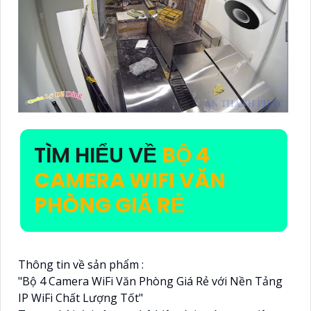
TÌM HIỂU VỀ
BỘ 4
CAMERA WIFI VĂN
PHÒNG GIÁ RẺ
Thông tin về sản phẩm :
"Bộ 4 Camera WiFi Văn Phòng Giá Rẻ với Nền Tảng
IP WiFi Chất Lượng Tốt"