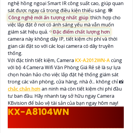
nghệ hồng ngoại Smart IR công suất cao, giúp quan
sát được ngay cả trong điều kiện thiếu sáng. 🕸️
Công nghệ mới ấn tượng nhất giúp
thích hợp cho
việc lắp đặt ở nơi có ánh sáng yếu mà vẫn muốn
giám sát hiệu quả. ⌔
Đặc điểm chất lượng hơn
camera này không dây IP, tiết kiệm chi phí và thời
gian cài đặt so với các loại camera có dây truyền
thống.
Với đặc tính tiết kiệm, Camera
KX-A2012WN-A
cùng
với bộ 4 Camera Wifi Văn Phòng Giá Rẻ sẽ là sự lựa
chọn hoàn hảo cho việc lắp đặt hệ thống giám sát
trong các văn phòng, cửa hàng, nhà ở... không chỉ 📸
chắc chắn hơn
an ninh mà còn tiết kiệm chi phí đầu
tư ban đầu. Hãy nhanh tay sở hữu ngay Camera
KBvision để bảo vệ tài sản của bạn ngay hôm nay!
KX-A8104WN
KBVISION
CHẤT LƯỢNG