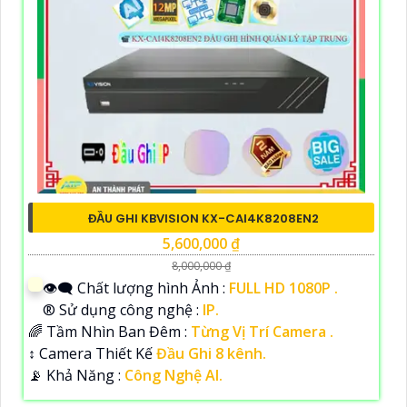
ĐẦU GHI KBVISION KX-CAI4K8208EN2
5,600,000 ₫
8,000,000 ₫
👁️‍🗨 Chất lượng hình Ảnh :
FULL HD 1080P .
®️ Sử dụng công nghệ :
IP.
🌈 Tầm Nhìn Ban Đêm :
Từng Vị Trí Camera .
↕️ Camera Thiết Kế
Đầu Ghi 8 kênh.
️📡 Khả Năng :
Công Nghệ AI.