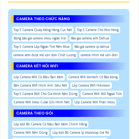
CAMERA THEO CHỨC NĂNG
Top 5 Camera Quay Đóng Hàng Cực Nét
Top 5 Camera Cho Kho Hàng
Bảng báo giá camera imou ngoài trời
Báo gia camera wifi Dahua
Top 5 Camera Lắp Ngoài Trời Nên Mua
Báo giá camera ip dahua
camera xem được mã vận đơn Chất Lượng
camera nhìn mã vận đơn
CAMERA KẾT NỐI WIFI
Lắp Camera Wifi Có Màu Ban Đêm
Camera Wifi Vantech Có Báo Động
Bán Camera Wifi Hình Ảnh Siêu Nét
Lắp Camera Wifi Hikvision
Top 5 Camera Wifi Cho Gia Đình Nên Dùng
Camera Wifi 360 Ngoài Trời
Camera Wifi Imou Cube Ghi Hình Nét
Lắp Camera Wifi Thân Imou
CAMERA THEO GÓI
Lắp Đặt Bộ Camera Có Màu Ban Đêm Chính Hãng
Camera Wifi Nên Dùng
Lắp Đặt Bộ Camera Ip Visioncop Giá Rẻ