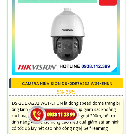
CAMERA HIKVISION DS-2DE7A232IWG1-EHUN
5%-35%
DS-2DE7A232IWG1-EHUN là dòng speed dome trang bị
ống kính quang học lên đến 32X giúp giám sát khoảng
cách xa, nhìn ban đêm bằng hồng ngoại 200m, hỗ trợ
tính năng AcuSense nâng cao hiệu quả giám sát an ninh,
có tốc độ lấy nét cao nhờ công nghệ Self-learning