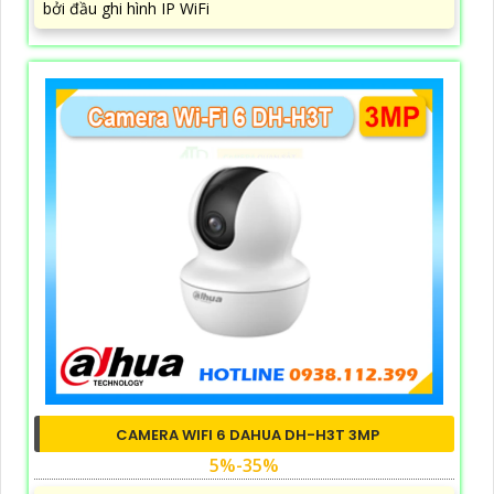
bởi đầu ghi hình IP WiFi
CAMERA WIFI 6 DAHUA DH-H3T 3MP
5%-35%