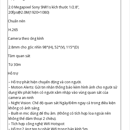
2.0 Megapixel Sony SNR1s kích thước 1/2.8”,
20fps@2.0M(1920×1080)
Chuẩn nén
H.265
Camera theo ống kính
2.8mm cho góc nhìn 98°(H), 52°(V), 115°(D)
Tầm quan sát
Từ 30m
Hỗ trợ
– Hỗ trợ phát hiện chuyển động và con người.
– Motion Alerts: Gửi tin nhắn thông báo kèm hình ảnh cho người sử
dụng khi phát hiện có người xâm nhập vào vùng quan sát của
camera an ninh
– Night Vision: Chế độ quan sát Ngày/Đêm ngay cả trong điều kiện
không có ánh sáng.
– Built-in mic dùng để thu âm. (Không có tích hợp loa ngoài nên
không thể đàm thoại 2 chiều).
– Tích hợp công nghệ Wifi Hotspot
– Hỗ trợ 2 ăng ten tự phát Wifi trong bán kính 5m.