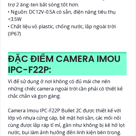
trợ 2 ăng-ten bắt sóng tốt hơn.
• Nguồn: DC12V-0.5A có sẵn, điện năng tiêu thụ
<3.5W
• Chất liệu vỏ plastic, chống nước, lắp ngoài trời
(IP67)
ĐẶC ĐIỂM CAMERA IMOU
IPC-F22P:
Vì để sử dụng ở nơi không có đủ mái che nên
những chiếc camera ngoài trời cần phải có thiết kế
chắc chắn và gọn gàng.
Camera Imou IPC-F22P Bullet 2C được thiết kế với
lớp vỏ nhựa cứng cáp, bề mặt hơi sần, các mối nối
cùng được lắp ráp tỉ mỉ, gần như không bị kẽ hở lọt
nước, bụi làm ảnh hưởng đến linh kiện bên trong.