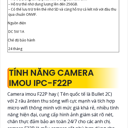
– Hỗ trợ thẻ nhớ dung lượng lên đến 256GB.
– Có thể lưu trữ trên thẻ nhớ SD và cũng hỗ trợ cả kết nối với đầu thu
qua chuẩn ONVIF.
Nguồn điện
DC 5V/ 1A
Chế độ bảo hành
24 tháng
TÍNH NĂNG CAMERA
IMOU IPC-F22P
Camera imou F22P hay ( Tên quốc tế là Bullet 2C)
với 2 râu ănten thu sóng wifi cực mạnh và tích hợp
micro wifi thông minh với mức giá khá rẻ, nhiều tính
năng hiện đại, cung cấp hình ảnh giám sát rõ nét,
chân thực đảm bảo an toàn 24/7 cho các anh chị.