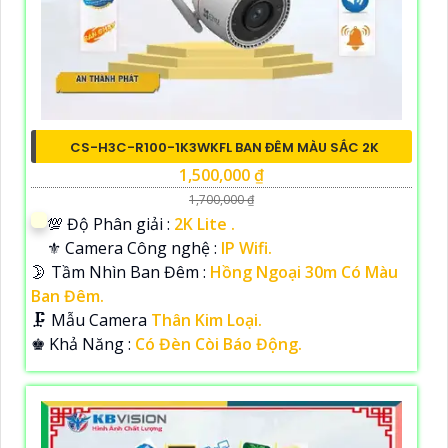
CS-H3C-R100-1K3WKFL BAN ĐÊM MÀU SẮC 2K
1,500,000 ₫
1,700,000 ₫
💯 Độ Phân giải :
2K Lite .
⚜️ Camera Công nghệ :
IP Wifi.
🌛 Tầm Nhìn Ban Đêm :
Hồng Ngoại 30m Có Màu
Ban Đêm.
🗜️ Mẫu Camera
Thân Kim Loại.
️♚ Khả Năng :
Có Đèn Còi Báo Động.