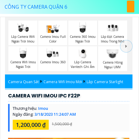
CÔNG TY CAMERA QUẬN 6
Lắp Camera Wifi
Camera 360 Imou
Lắp Đặt Camera
Camera Imou Full
Ngoài Trời Imou
Ngoài Trời
Imou Trong Nhà
Color
Camera Wifi Imou
Camera Imou 360
Lắp Camera
Camera Hồng
Ngoài Trời
Vantech Ghi Âm
Ngoại UMV
Camera Quan Sát
Camera Wifi Imou Mới
Lắp Camera Starlight
CAMERA WIFI IMOU IPC F22P
Thương hiệu:
Imou
Ngày đăng:
3/18/2023 11:24:07 AM
1,200,000 ₫
1,500,000 ₫