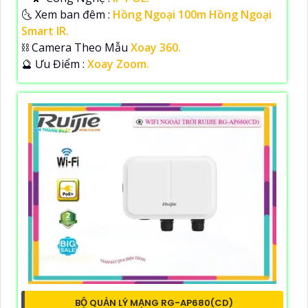
🌜 Xem ban đêm :
Hồng Ngoại 100m Hồng Ngoại
Smart IR.
⛓ Camera Theo Mẫu
Xoay 360.
️🔮 Ưu Điểm :
Xoay Zoom.
BỘ QUẢN LÝ MẠNG RG-AP680(CD)