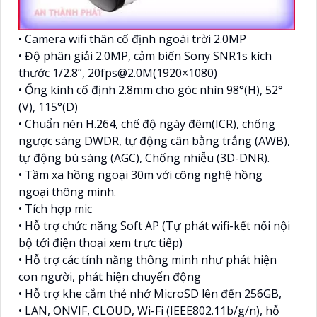
• Camera wifi thân cố định ngoài trời 2.0MP
• Độ phân giải 2.0MP, cảm biến Sony SNR1s kích
thước 1/2.8”, 20fps@2.0M(1920×1080)
• Ống kính cố định 2.8mm cho góc nhìn 98°(H), 52°
(V), 115°(D)
• Chuẩn nén H.264, chế độ ngày đêm(ICR), chống
ngược sáng DWDR, tự động cân bằng trắng (AWB),
tự động bù sáng (AGC), Chống nhiễu (3D-DNR).
• Tầm xa hồng ngoại 30m với công nghệ hồng
ngoại thông minh.
• Tích hợp mic
• Hỗ trợ chức năng Soft AP (Tự phát wifi-kết nối nội
bộ tới điện thoại xem trực tiếp)
• Hỗ trợ các tính năng thông minh như phát hiện
con người, phát hiện chuyển động
• Hỗ trợ khe cắm thẻ nhớ MicroSD lên đến 256GB,
• LAN, ONVIF, CLOUD, Wi-Fi (IEEE802.11b/g/n), hỗ