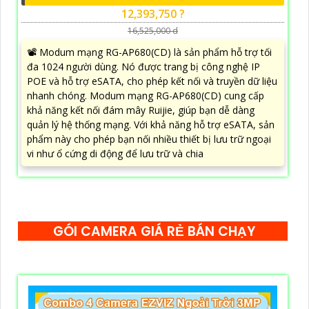
12,393,750 ?
16,525,000 d
📽 Modum mạng RG-AP680(CD) là sản phẩm hỗ trợ tối
đa 1024 người dùng. Nó được trang bị công nghệ IP
POE và hỗ trợ eSATA, cho phép kết nối và truyền dữ liệu
nhanh chóng. Modum mạng RG-AP680(CD) cung cấp
khả năng kết nối đám mây Ruijie, giúp bạn dễ dàng
quản lý hệ thống mạng. Với khả năng hỗ trợ eSATA, sản
phẩm này cho phép bạn nối nhiều thiết bị lưu trữ ngoại
vi như ổ cứng di động để lưu trữ và chia
GÓI CAMERA GIÁ RẺ BÁN CHẠY