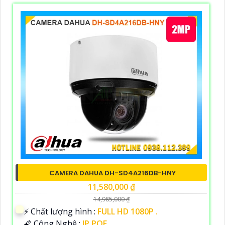
CAMERA DAHUA DH-SD4A216DB-HNY
11,580,000 ₫
14,985,000 ₫
️⚡ Chất lượng hình :
FULL HD 1080P .
🌠 Công Nghệ :
IP POE.