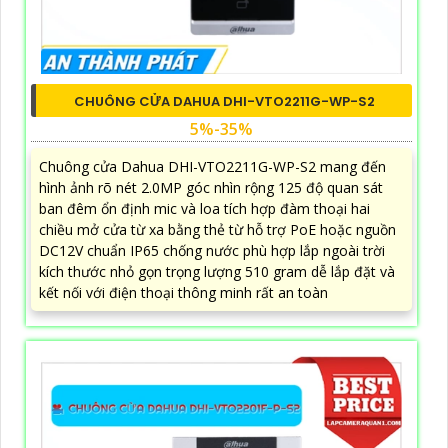
CHUÔNG CỬA DAHUA DHI-VTO2211G-WP-S2
5%-35%
Chuông cửa Dahua DHI-VTO2211G-WP-S2 mang đến
hình ảnh rõ nét 2.0MP góc nhìn rộng 125 độ quan sát
ban đêm ổn định mic và loa tích hợp đàm thoại hai
chiều mở cửa từ xa bằng thẻ từ hỗ trợ PoE hoặc nguồn
DC12V chuẩn IP65 chống nước phù hợp lắp ngoài trời
kích thước nhỏ gọn trọng lượng 510 gram dễ lắp đặt và
kết nối với điện thoại thông minh rất an toàn