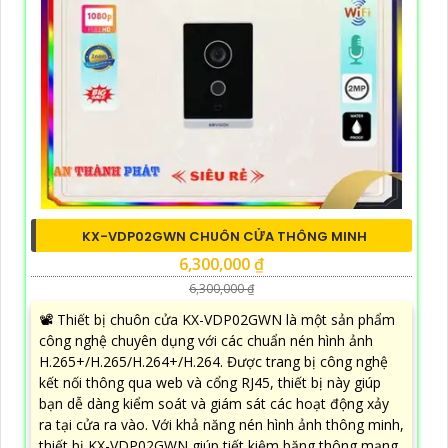
KX-VDP02GWN CHUÔN CỬA THÔNG MINH
6,300,000 ₫
6,300,000 ₫
📽 Thiết bị chuôn cửa KX-VDP02GWN là một sản phẩm
công nghệ chuyên dụng với các chuẩn nén hình ảnh
H.265+/H.265/H.264+/H.264. Được trang bị công nghệ
kết nối thông qua web và cổng RJ45, thiết bị này giúp
bạn dễ dàng kiểm soát và giám sát các hoạt động xảy
ra tại cửa ra vào. Với khả năng nén hình ảnh thông minh,
thiết bị KX-VDP02GWN giúp tiết kiệm băng thông mạng