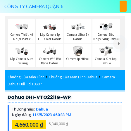
CÔNG TY CAMERA QUẬN 6
Camera Thiết Kế
Lắp Camera Ip
Camera Ultra 3k
Camera Siêu
Nhựa Plastic
Full Color Dahua
Dahua
Nhạy Sáng Dahua
Dahua
Lắp Camera Auto
Camera Wifi Báo
Camera Ip Hilook
Camera Kim Loại
Tracking
Động Dahua
Dahua
Chuông Cửa Màn Hình
Chuông Cửa Màn Hình Dahua
Camera
Dahua Full Hd 1080P
Dahua DHI-VTO2211G-WP
Thương hiệu:
Dahua
Ngày đăng:
11/25/2023 4:50:33 PM
4,660,000 ₫
5,340,000 ₫