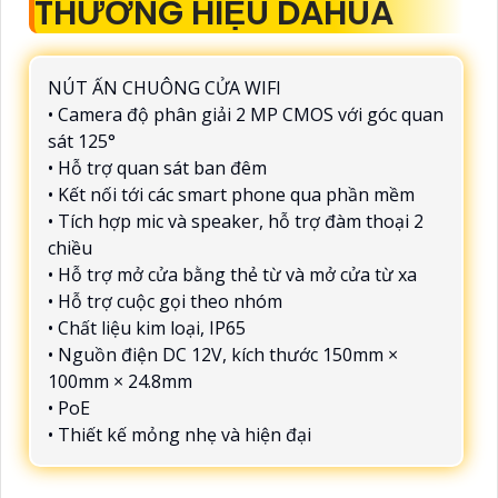
THƯƠNG HIỆU DAHUA
NÚT ẤN CHUÔNG CỬA WIFI
• Camera độ phân giải 2 MP CMOS với góc quan
sát 125°
• Hỗ trợ quan sát ban đêm
• Kết nối tới các smart phone qua phần mềm
• Tích hợp mic và speaker, hỗ trợ đàm thoại 2
chiều
• Hỗ trợ mở cửa bằng thẻ từ và mở cửa từ xa
• Hỗ trợ cuộc gọi theo nhóm
• Chất liệu kim loại, IP65
• Nguồn điện DC 12V, kích thước 150mm ×
100mm × 24.8mm
• PoE
• Thiết kế mỏng nhẹ và hiện đại