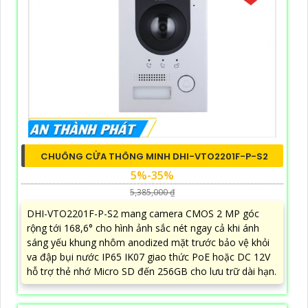
CHUÔNG CỬA THÔNG MINH DHI-VTO2201F-P-S2
5%-35%
5,385,000 ₫
DHI-VTO2201F-P-S2 mang camera CMOS 2 MP góc
rộng tới 168,6° cho hình ảnh sắc nét ngay cả khi ánh
sáng yếu khung nhôm anodized mặt trước bảo vệ khỏi
va đập bụi nước IP65 IK07 giao thức PoE hoặc DC 12V
hỗ trợ thẻ nhớ Micro SD đến 256GB cho lưu trữ dài hạn.