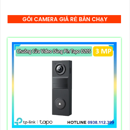
GÓI CAMERA GIÁ RẺ BÁN CHẠY