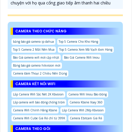
chuyện với họ qua cổng giao tiếp âm thanh hai chiều
CAMERA THEO CHỨC NĂNG
bảng báo giá camera ip dahua
Top 5 Camera Cho Kho Hàng
Top 5 Camera 2 Mắt Nên Mua
Top 5 Camera Xem Mã Vạch Đơn Hàng
Báo Giá camera wifi mới cập nhật
Báo Giá Camera Wifi Imou
Bảng báo giá camera hikvision mới
Camera Đàm Thoại 2 Chiều Nên Dùng
CAMERA KẾT NỐI WIFI
Lắp Camera Wifi Sắc Nét 2K Kbvsiion
Camera Wifi Imou Báo Động
Lắp camera wifi báo động chống trộm
Camera Kbone Xoay 360
Camera Wifi Chính Hãng Kbone
Lắp Camera Wifi 2Mp Kbvision
Camera Wifi Cube Giá Rẻ chỉ từ 399K
Camera Ebitcam Giá Rẻ
CAMERA THEO GÓI