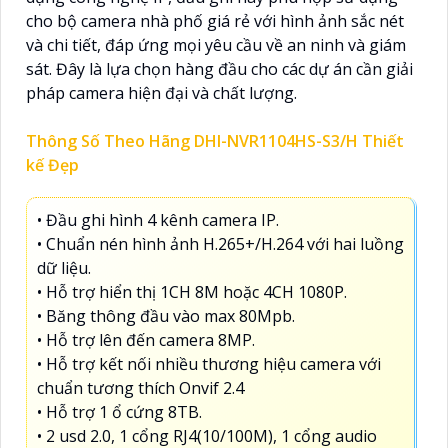
cho bộ camera nhà phố giá rẻ với hình ảnh sắc nét
và chi tiết, đáp ứng mọi yêu cầu về an ninh và giám
sát. Đây là lựa chọn hàng đầu cho các dự án cần giải
pháp camera hiện đại và chất lượng.
Thông Số Theo Hãng DHI-NVR1104HS-S3/H Thiết
kế Đẹp
• Đầu ghi hình 4 kênh camera IP.
• Chuẩn nén hình ảnh H.265+/H.264 với hai luồng
dữ liệu.
• Hỗ trợ hiển thị 1CH 8M hoặc 4CH 1080P.
• Băng thông đầu vào max 80Mpb.
• Hỗ trợ lên đến camera 8MP.
• Hỗ trợ kết nối nhiều thương hiệu camera với
chuẩn tương thích Onvif 2.4
• Hỗ trợ 1 ổ cứng 8TB.
• 2 usd 2.0, 1 cổng RJ4(10/100M), 1 cổng audio