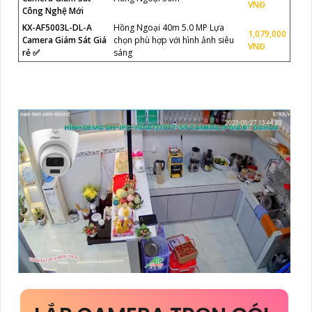
VNĐ
Công Nghệ Mới
KX-AF5003L-DL-A
Hồng Ngoại 40m 5.0 MP Lựa
1,079,000
Camera Giám Sát Giá
chọn phù hợp với hình ảnh siêu
VNĐ
rẻ ✅
sáng