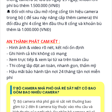
phí bù thêm 1.500.000 (VNĐ)
🔔 Đối với nhu cầu mở rộng cổng tín hiệu camera
trong bộ ( để sau này nâng cấp thêm camera) thì
đổi đầu ghi 4 cổng lên đầu thu 8 cổng và khoản bù
thêm là 1.000.000 (VNĐ)
AN THÀNH PHÁT CAM KẾT :
- Hình ảnh & video rõ nét, kết nối ổn định
- Ghi hình cả khi không có mạng
- Xem trực tiếp & xem lại từ xa trên toàn cầu
- Thi công lắp đặt an toàn, nhanh gọn, thẩm mỹ
- Hậu mãi bảo hành tận nơi 24 tháng tận nơi miễn
phí
⁉️ BỘ CAMERA NHÀ PHỐ GIÁ RẺ SẮT NÉT CÓ BAO
GỒM BAO NHIÊU CAMERA?
👌 Bộ camera nhà phố giá rẻ sắt nét thường bao
gồm từ 2 đến 8 camera tùy thuộc vào nhu cầu và
kích thước của ngôi nhà. Đa phần bộ camera giá rẻ