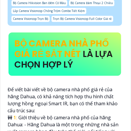
Bộ Camera Hikvision Ban Đêm Có Màu
Bộ Camera Đàm Thoại 2 Chiều
Lắp Camera Visioncop Chống Trộm Combo Tiết Kiệm
Camera Visioncop Trọn Bộ
Trọn Bộ Camera Visioncop Full Color Giá rẻ
BỘ CAMERA NHÀ PHỐ
GIÁ RẺ SẮT NÉT
LÀ LỰA
CHỌN HỢP LÝ
Để viết bài viết về bộ camera nhà phố giá rẻ của
hãng Dahua, có khả năng tích hợp thu hình chất
lượng hồng ngoại Smart IR, bạn có thể tham khảo
cấu trúc sau:
🚧
1:
Giới thiệu về bộ camera nhà phố của hãng
Dahua: - Hãng Dahua là một trong những nhà sản