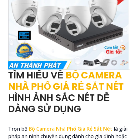
TÌM HIỂU VỀ
BỘ CAMERA
NHÀ PHỐ GIÁ RẺ SẮT NÉT
HÌNH ẢNH SẮC NÉT DỄ
DÀNG SỬ DỤNG
Trọn bộ
Bộ Camera Nhà Phố Giá Rẻ Sắt Nét
là giải
pháp an ninh chuyên dụng dành cho gia đình hoặc