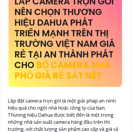
LẮP CAMERA TRỌN GÓI
NÊN CHỌN THƯƠNG
HIỆU DAHUA PHÁT
TRIỂN MẠNH TRÊN THỊ
TRƯỜNG VIỆT NAM GIÁ
RẺ TẠI AN THÀNH PHÁT
CHO
BỘ CAMERA NHÀ
PHỐ GIÁ RẺ SẮT NÉT
Lắp đặt camera trọn gói là một giải pháp an ninh
hiệu quả cho ngôi nhà hoặc công ty của bạn.
Thương hiệu Dahua được biết đến là một trong
những nhà sản xuất camera hàng đầu trên thị
trường, với chất lượng sản phẩm cao cấp và giá cả