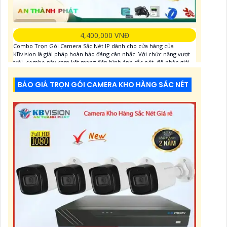
4,400,000 VNĐ
Combo Trọn Gói Camera Sắc Nét IP dành cho cửa hàng của
KBvision là giải pháp hoàn hảo đáng cân nhắc. Với chức năng vượt
trội, combo này cam kết mang đến hình ảnh sắc nét, độ phân giải
cao, chi tiết và rõ nét. Được thiết kế đặc biệt để thu hình chất lượng,
cho phép người dùng giám sát toàn bộ hoạt
BÁO GIÁ TRỌN GÓI CAMERA KHO HÀNG SẮC NÉT