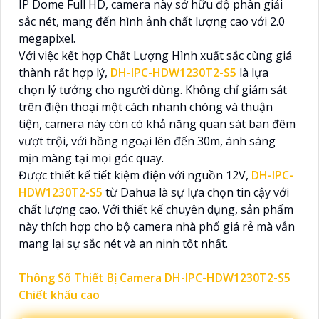
IP Dome Full HD, camera này sở hữu độ phân giải
sắc nét, mang đến hình ảnh chất lượng cao với 2.0
megapixel.
Với việc kết hợp Chất Lượng Hình xuất sắc cùng giá
thành rất hợp lý,
DH-IPC-HDW1230T2-S5
là lựa
chọn lý tưởng cho người dùng. Không chỉ giám sát
trên điện thoại một cách nhanh chóng và thuận
tiện, camera này còn có khả năng quan sát ban đêm
vượt trội, với hồng ngoại lên đến 30m, ánh sáng
mịn màng tại mọi góc quay.
Được thiết kế tiết kiệm điện với nguồn 12V,
DH-IPC-
HDW1230T2-S5
từ Dahua là sự lựa chọn tin cậy với
chất lượng cao. Với thiết kế chuyên dụng, sản phẩm
này thích hợp cho bộ camera nhà phố giá rẻ mà vẫn
mang lại sự sắc nét và an ninh tốt nhất.
Thông Số Thiết Bị Camera DH-IPC-HDW1230T2-S5
Chiết khấu cao