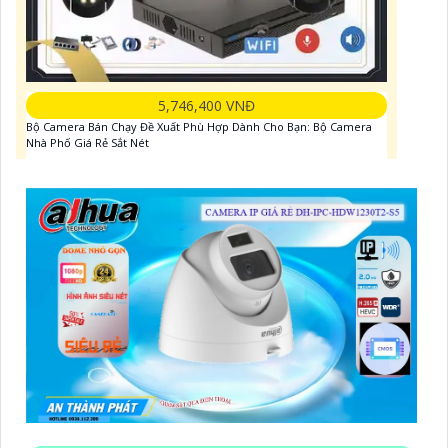
5,746,400 VNĐ
Bộ Camera Bán Chạy Đề Xuất Phù Hợp Dành Cho Bạn: Bộ Camera
Nhà Phố Giá Rẻ Sắt Nét
Trọn bộ camera cửa hàng giám sát siêu nét
Bộ Camera Gia Đình Thu âm
Bộ Camera Ghi âm Giá Rẻ
Bộ Camera Quán Cà Phê Độ Phân Giải Cao
Lắp Đặt Camera Trường Học Full Color Giá Rẻ
Bộ Camera Chống Trộm Gia Đình Chuyên Dụng
Thiết kế trọn bộ trọn bộ camera Wifi công trình
xoay 360 chống trộm KBvision là sự lựa chọn
hoàn hảo cho bạn. Với chất lượng hình ảnh sắc