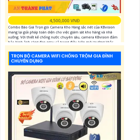
4,500,000 VNĐ
Combo Báo Giá Trọn gói Camera Kho Hàng sắc nét của KBvision
mang lại giải pháp toàn diện cho việc giám sát kho hàng và nhà
xưởng. Với thiết kế chống nước chuyên sâu, camera KBvision đảm
bảo hình ảnh sáng đẹp ngay cả trong điều kiện môi trường khắc
nghiệt. Sự dễ dàng khi cài đặt và sử dụng trên
TRỌN BỘ CAMERA WIFI CHỐNG TRỘM GIA ĐÌNH
CHUYÊN DỤNG