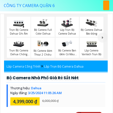
CÔNG TY CAMERA QUẬN 6
Trọn Bộ Camera
Bộ Camera Full
Lắp Trọn Bộ
Bộ Camera Dahua
Dahua Ghi Âm
Color Dahua
Camera Dahua
Báo Động
Trọn Bộ Camera
Bộ Camera Ban
Lắp Camera
Bộ Camera Đàm
Dahua Chống
Đêm Có Màu
Vantech Trọn Bộ
Thoại 2 Chiều
Trộm
Kbvision
Lắp Camera Công Trình
Lắp Trọn Bộ Camera Dahua
Bộ Camera Nhà Phố Giá Rẻ Sắt Nét
Thương hiệu:
Dahua
Ngày đăng:
3/25/2024 11:05:26 AM
4,399,000 ₫
6,000,000 ₫