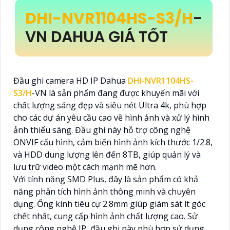
nét cả ngày và đêm, sản phẩm 2.0 MP này mang
DHI-NVR1104HS-S3/H
-
đến sự an tâm và tiện ích cho văn phòng và gia
đình của bạn. Với thiết kế nhỏ gọn và tinh tế,
VN DAHUA GIÁ TỐT
camera Wifi KBvision
Đầu ghi camera HD IP Dahua
DHI-NVR1104HS-
S3/H
-VN là sản phẩm đang được khuyến mãi với
chất lượng sáng đẹp và siêu nét Ultra 4k, phù hợp
cho các dự án yêu cầu cao về hình ảnh và xử lý hình
ảnh thiếu sáng. Đầu ghi này hỗ trợ công nghệ
ONVIF cấu hình, cảm biến hình ảnh kích thước 1/2.8,
và HDD dung lượng lên đến 8TB, giúp quản lý và
lưu trữ video một cách mạnh mẽ hơn.
Với tính năng SMD Plus, đây là sản phẩm có khả
năng phân tích hình ảnh thông minh và chuyên
dụng. Ống kính tiêu cự 2.8mm giúp giám sát ít góc
chết nhất, cung cấp hình ảnh chất lượng cao. Sử
dụng công nghệ IP, đầu ghi này phù hợp sử dụng