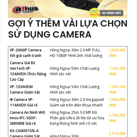
GỢI Ý THÊM VÀI LỰA CHỌN
SỬ DỤNG CAMERA
VP-2066IP Camera
Hồng Ngoại 30m 2.0 MP FULL
1,300,000
Với giá cạnh tranh
HD 1080P Hình ảnh chất lượng
VNĐ
Camera Giá Rẻ
VanTech VP-
Hồng Ngoại 50m Chất Lượng
1,330,000
134AHDH Chức Năng
Hình sắc nét
VNĐ
Cao Cấp
VP-133AHDM
Hồng Ngoại 50m Chất Lượng
1,260,000
Camera Giám Sát
Hình sắc nét
VNĐ
✲ Camera VP-
Hồng Ngoại 30m 2.0 megapixel
1,400,000
114AHDH Giá rẻ
Giám sát trên điện thoại nhanh
VNĐ
Camera An Ninh Wifi
Hồng Ngoại 25m 3.0 MP Độ
2,100,000
Imou IPC-S6DP-
Phân giải Ultra 2k lite tối ưu hóa
VNĐ
3M0WEB Giá rẻ
băng thông hình ảnh rõ nét
KX-CAi8001SN-A
2,970,000
Camera Giám Sát
Hồng Ngoại 30m