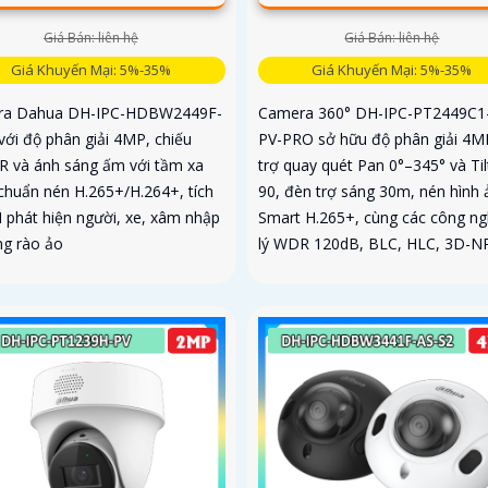
Giá Bán: liên hệ
Giá Bán: liên hệ
Giá Khuyến Mại: 5%-35%
Giá Khuyến Mại: 5%-35%
ra Dahua DH-IPC-HDBW2449F-
Camera 360° DH-IPC-PT2449C1
với độ phân giải 4MP, chiếu
PV-PRO sở hữu độ phân giải 4M
IR và ánh sáng ấm với tầm xa
trợ quay quét Pan 0°–345° và Til
chuẩn nén H.265+/H.264+, tích
90, đèn trợ sáng 30m, nén hình 
I phát hiện người, xe, xâm nhập
Smart H.265+, cùng các công ng
ng rào ảo
lý WDR 120dB, BLC, HLC, 3D-N