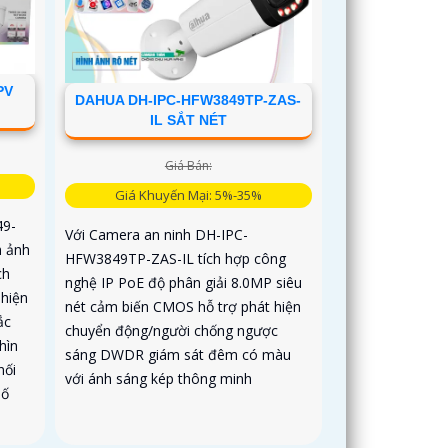
PV
DAHUA DH-IPC-HFW3849TP-ZAS-
IL SẮT NÉT
Giá Bán:
Giá Khuyến Mại: 5%-35%
49-
Với Camera an ninh DH-IPC-
h ảnh
HFW3849TP-ZAS-IL tích hợp công
ch
nghệ IP PoE độ phân giải 8.0MP siêu
hiện
nét cảm biến CMOS hỗ trợ phát hiện
ắc
chuyển động/người chống ngược
hìn
sáng DWDR giám sát đêm có màu
nối
với ánh sáng kép thông minh
số