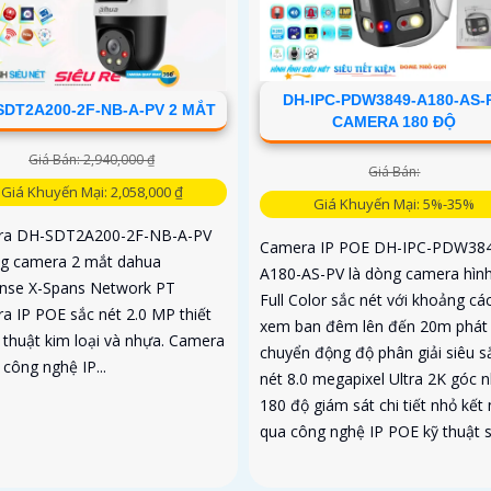
DH-IPC-PDW3849-A180-AS-
SDT2A200-2F-NB-A-PV 2 MẮT
CAMERA 180 ĐỘ
Giá Bán: 2,940,000 ₫
Giá Bán:
Giá Khuyến Mại: 2,058,000 ₫
Giá Khuyến Mại: 5%-35%
ra DH-SDT2A200-2F-NB-A-PV
Camera IP POE DH-IPC-PDW38
ng camera 2 mắt dahua
A180-AS-PV là dòng camera hìn
nse X-Spans Network PT
Full Color sắc nét với khoảng cá
a IP POE sắc nét 2.0 MP thiết
xem ban đêm lên đến 20m phát 
 thuật kim loại và nhựa. Camera
chuyển động độ phân giải siêu s
 công nghệ IP...
nét 8.0 megapixel Ultra 2K góc n
180 độ giám sát chi tiết nhỏ kết 
qua công nghệ IP POE kỹ thuật 