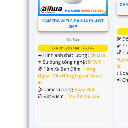
CAM
CAMERA WIFI 6 DAHUA DH-H3T
3MP
💯 Độ
Giá Bán:
🌠 T
Giá Khuyến Mại: 5%-35%
🌈 T
☀️ Hình ảnh chất lượng :
2K Lite .
'
Ngoạ
⚜️ Sử dụng công nghệ :
IP Wifi.
IR.
🌈 Tầm Xa Ban Đêm :
Hồng
↕️ Lo
Ngoại 10m Hồng Ngoại Smart
️📢 C
IR.
🤹 Camera Dòng
Xoay 360.
️💮 Đặt Điểm :
Thu Âm Và Loa.