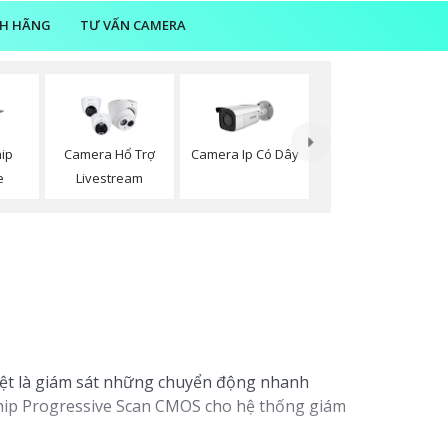
NH HÃNG
TƯ VẤN CAMERA
ip
Camera Hổ Trợ
Camera Ip Có Dây
e
Livestream
biệt là giám sát những chuyển động nhanh
Chip Progressive Scan CMOS cho hệ thống giám