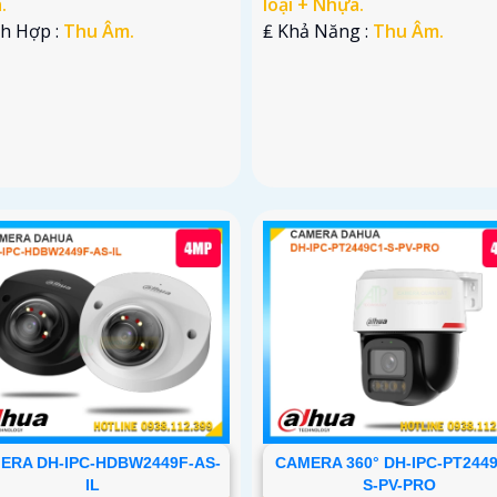
.
loại + Nhựa.
ích Hợp :
Thu Âm.
️₤ Khả Năng :
Thu Âm.
ERA DH-IPC-HDBW2449F-AS-
CAMERA 360° DH-IPC-PT2449
IL
S-PV-PRO