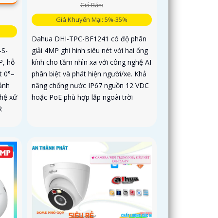
Giá Bán:
Giá Khuyến Mại: 5%-35%
Dahua DHI-TPC-BF1241 có độ phân
giải 4MP ghi hình siêu nét với hai ống
-S-
kính cho tầm nhìn xa với công nghệ AI
P, hỗ
phân biệt và phát hiện người/xe. Khả
t 0°–
năng chống nước IP67 nguồn 12 VDC
ảnh
hoặc PoE phù hợp lắp ngoài trời
hệ xử
R