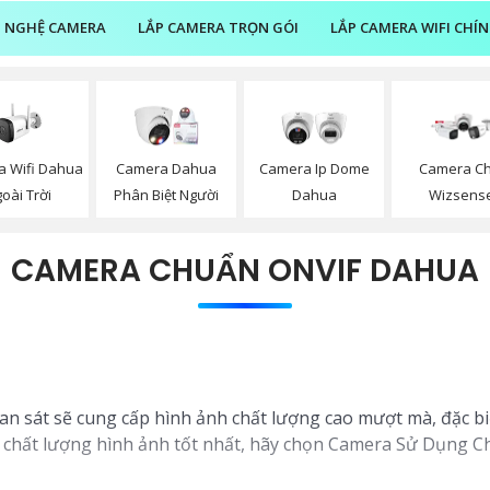
 NGHỆ CAMERA
LẮP CAMERA TRỌN GÓI
LẮP CAMERA WIFI CHÍ
 Wifi Dahua
Camera Dahua
Camera Ip Dome
Camera Ch
oài Trời
Phân Biệt Người
Dahua
Wizsens
CAMERA CHUẨN ONVIF DAHUA
uan sát sẽ cung cấp hình ảnh chất lượng cao mượt mà, đặc 
à chất lượng hình ảnh tốt nhất, hãy chọn Camera Sử Dụng 