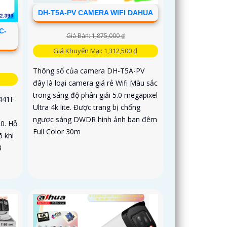
DH-T5A-PV CAMERA WIFI DAHUA
C-
Giá Bán: 1,875,000 ₫
Giá Khuyến Mại: 1,312,500 ₫
Thông số của camera DH-T5A-PV
đây là loại camera giá rẻ Wifi Màu sắc
trong sáng độ phân giải 5.0 megapixel
441F-
Ultra 4k lite. Được trang bị chống
n
ngược sáng DWDR hình ảnh ban đêm
0. Hỗ
Full Color 30m
õ khi
3