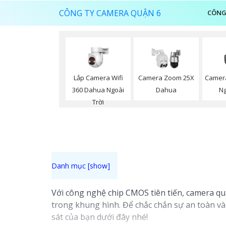
CÔNG TY CAMERA QUẬN 6
CÔNG
Lắp Camera Wifi
Camera
Camera Zoom 25X
360 Dahua Ngoài
Ng
Dahua
Trời
Với công nghệ chip CMOS tiên tiến, camera q
trong khung hình. Để chắc chắn sự an toàn v
sát của bạn dưới đây nhé!