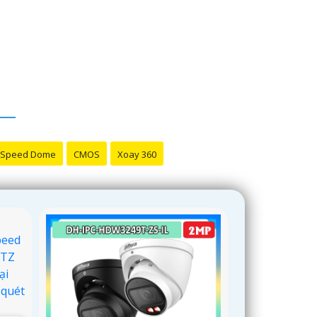
Speed Dome
CMOS
Xoay 360