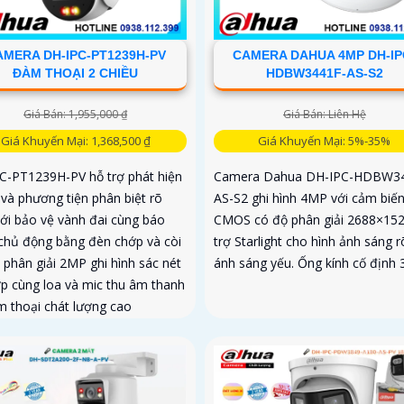
AMERA DH-IPC-PT1239H-PV
CAMERA DAHUA 4MP DH-IP
ĐÀM THOẠI 2 CHIỀU
HDBW3441F-AS-S2
Giá Bán: 1,955,000 ₫
Giá Bán: Liên Hệ
Giá Khuyến Mại: 1,368,500 ₫
Giá Khuyến Mại: 5%-35%
C-PT1239H-PV hỗ trợ phát hiện
Camera Dahua DH-IPC-HDBW3
 và phương tiện phân biệt rõ
AS-S2 ghi hình 4MP với cảm biế
với bảo vệ vành đai cùng báo
CMOS có độ phân giải 2688×152
chủ động bằng đèn chớp và còi
trợ Starlight cho hình ảnh sáng r
 phân giải 2MP ghi hình sác nét
ánh sáng yếu. Ống kính cố định 
ợp cùng loa và mic thu âm thanh
m thoại chát lượng cao