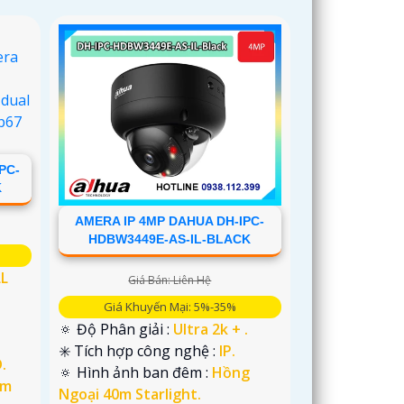
PC-
K
AMERA IP 4MP DAHUA DH-IPC-
HDBW3449E-AS-IL-BLACK
LL
Giá Bán: Liên Hệ
Giá Khuyến Mại: 5%-35%
🔅 Độ Phân giải :
Ultra 2k + .
✳️ Tích hợp công nghệ :
IP.
.
🔅 Hình ảnh ban đêm :
Hồng
im
Ngoại 40m Starlight.