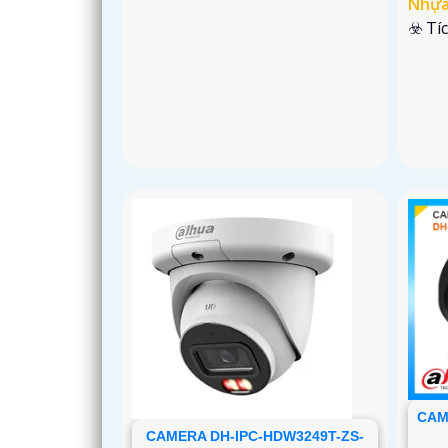
Nhựa
️☣️ T
CAM
CAMERA DH-IPC-HDW3249T-ZS-