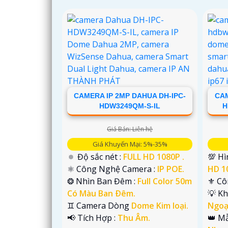
CAMERA IP 2MP DAHUA DH-IPC-
CAM
HDW3249QM-S-IL
H
Giá Bán: Liên hệ
Giá Khuyến Mại: 5%-35%
🔅 Độ sắc nét :
FULL HD 1080P .
💯 H
⚛️ Công Nghệ Camera :
IP POE.
HD 1
❂ Nhìn Ban Đêm :
Full Color 50m
⚜️ C
Có Màu Ban Ðêm.
💡 K
♊ Camera Dòng
Dome Kim loại.
Ngoạ
️📢 Tích Hợp :
Thu Âm.
👑 M