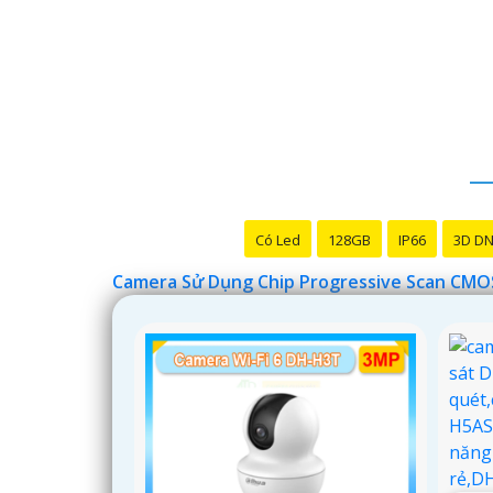
Có Led
128GB
IP66
3D D
Camera Sử Dụng Chip Progressive Scan CMO