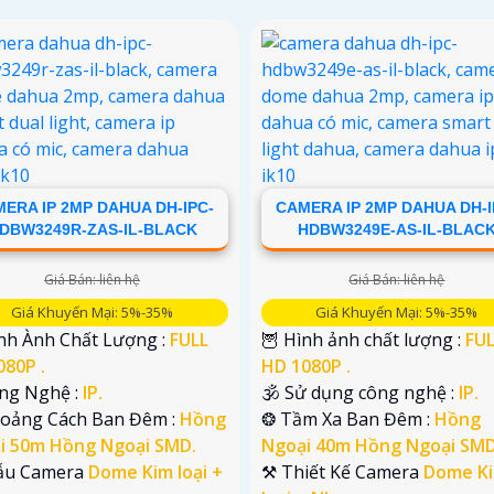
ERA IP 2MP DAHUA DH-IPC-
CAMERA IP 2MP DAHUA DH-I
DBW3249R-ZAS-IL-BLACK
HDBW3249E-AS-IL-BLAC
Giá Bán: liên hệ
Giá Bán: liên hệ
Giá Khuyến Mại: 5%-35%
Giá Khuyến Mại: 5%-35%
ình Ành Chất Lượng :
FULL
🦉 Hình ảnh chất lượng :
FU
080P .
HD 1080P .
ông Nghệ :
IP.
🕉️ Sử dụng công nghệ :
IP.
hoảng Cách Ban Đêm :
Hồng
❂ Tầm Xa Ban Đêm :
Hồng
i 50m Hồng Ngoại SMD.
Ngoại 40m Hồng Ngoại SMD
ẫu Camera
Dome Kim loại +
⚒ Thiết Kế Camera
Dome K