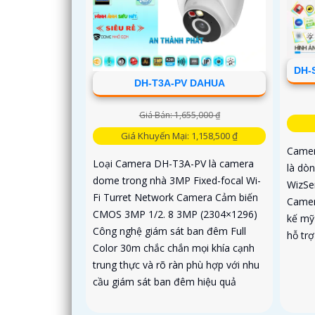
DH-
DH-T3A-PV DAHUA
Giá Bán: 1,655,000 ₫
Giá Khuyến Mại: 1,158,500 ₫
Came
Loại Camera DH-T3A-PV là camera
là dò
dome trong nhà 3MP Fixed-focal Wi-
WizSe
Fi Turret Network Camera Cảm biến
Camer
CMOS 3MP 1/2. 8 3MP (2304×1296)
kế mỹ
Công nghệ giám sát ban đêm Full
hỗ trợ
Color 30m chắc chắn mọi khía cạnh
trung thực và rõ ràn phù hợp với nhu
cầu giám sát ban đêm hiệu quả