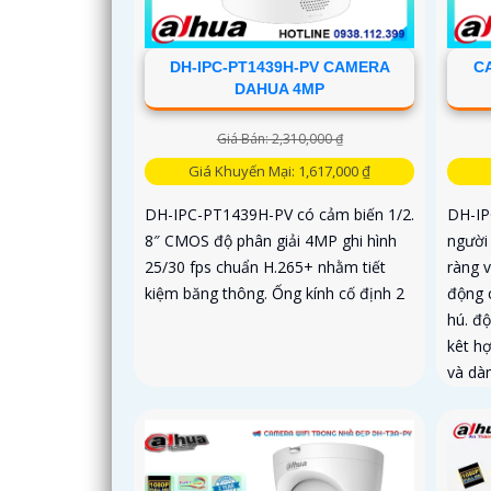
DH-IPC-PT1439H-PV CAMERA
C
DAHUA 4MP
Giá Bán: 2,310,000 ₫
Giá Khuyến Mại: 1,617,000 ₫
DH-IPC-PT1439H-PV có cảm biến 1/2.
DH-IP
8″ CMOS độ phân giải 4MP ghi hình
người
25/30 fps chuẩn H.265+ nhằm tiết
ràng 
kiệm băng thông. Ống kính cố định 2
động 
hú. độ
kêt h
và dà