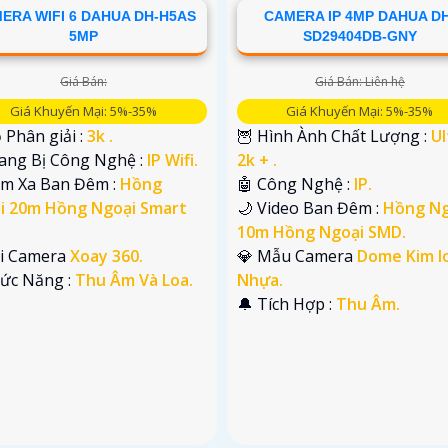
ERA WIFI 6 DAHUA DH-H5AS
CAMERA IP 4MP DAHUA DH
5MP
SD29404DB-GNY
Giá Bán:
Giá Bán: Liên hệ
Giá Khuyến Mại: 5%-35%
Giá Khuyến Mại: 5%-35%
 Phân giải :
3k .
🦉 Hình Ành Chất Lượng :
Ul
rang Bị Công Nghệ :
IP Wifi.
2k + .
ầm Xa Ban Đêm :
Hồng
🤖️ Công Nghệ :
IP.
i 20m Hồng Ngoại Smart
🌙 Video Ban Đêm :
Hồng Ng
10m Hồng Ngoại SMD.
ại Camera
Xoay 360.
💎 Mẫu Camera
Dome Kim lo
hức Năng :
Thu Âm Và Loa.
Nhựa.
️🔔 Tích Hợp :
Thu Âm.