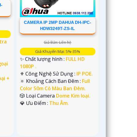
-
CAMERA IP 2MP DAHUA DH-IPC-
HDW3249T-ZS-IL
tra
Giá Bán: Liên hệ
Giá Khuyến Mại: 5%-35%
✨ Chất lượng hình :
FULL HD
oại
1080P .
⚜️ Công Nghệ Sử Dụng :
IP POE.
ại +
🔅 Khoảng Cách Ban Đêm :
Full
Color 50m Có Màu Ban Ðêm.
🎲 Loại Camera
Dome Kim loại.
️💎 Ưu Điểm :
Thu Âm.