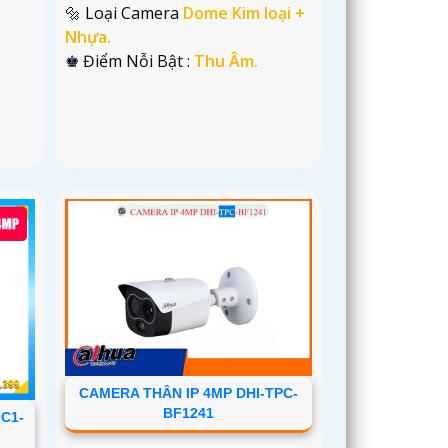
🔩 Loại Camera
Dome Kim loại +
Nhựa.
️♚ Điểm Nỗi Bật :
Thu Âm.
CAMERA THÂN IP 4MP DHI-TPC-
BF1241
C1-