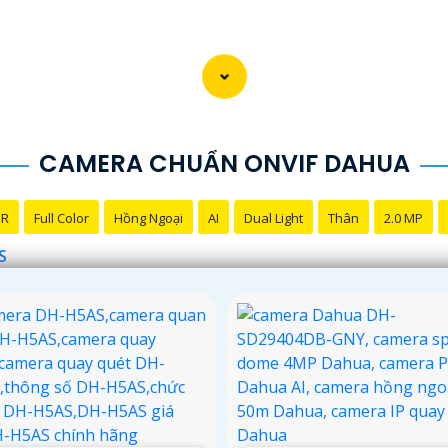
CAMERA CHUẨN ONVIF DAHUA
NR
Full Color
Hồng Ngoại
AI
Dual Light
Thân
2.0 MP
S