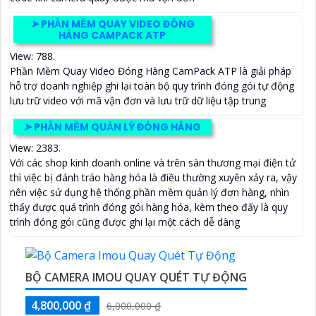
➤
PHẦN MỀM QUAY VIDEO ĐÓNG
HÀNG CAMPACK ATP
View: 788.
Phần Mềm Quay Video Đóng Hàng CamPack ATP là giải pháp
hỗ trợ doanh nghiệp ghi lại toàn bộ quy trình đóng gói tự động
lưu trữ video với mã vận đơn và lưu trữ dữ liệu tập trung
➤
PHẦN MỀM QUẢN LÝ ĐÓNG HÀNG
View: 2383.
Với các shop kinh doanh online và trên sàn thương mại điện tử
thì việc bị đánh tráo hàng hóa là điều thường xuyên xảy ra, vậy
nên việc sử dụng hệ thống phần mềm quản lý đơn hàng, nhìn
thấy được quá trình đóng gói hàng hóa, kèm theo đấy là quy
trình đóng gói cũng được ghi lại một cách dễ dàng
BỘ CAMERA IMOU QUAY QUÉT TỰ ĐỘNG
4,800,000 ₫
6,000,000 ₫