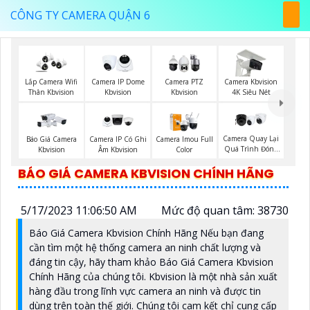
CÔNG TY CAMERA QUẬN 6
Lắp Camera Wifi
Camera IP Dome
Camera PTZ
Camera Kbvision
Thân Kbvision
Kbvision
Kbvision
4K Siêu Nét
Camera Quay Lại
Báo Giá Camera
Camera IP Có Ghi
Camera Imou Full
Quá Trình Đóng
Kbvision
Âm Kbvision
Color
Hàng
BÁO GIÁ CAMERA KBVISION CHÍNH HÃNG
5/17/2023 11:06:50 AM
Mức độ quan tâm: 38730
Báo Giá Camera Kbvision Chính Hãng Nếu bạn đang
cần tìm một hệ thống camera an ninh chất lượng và
đáng tin cậy, hãy tham khảo Báo Giá Camera Kbvision
Chính Hãng của chúng tôi. Kbvision là một nhà sản xuất
hàng đầu trong lĩnh vực camera an ninh và được tin
dùng trên toàn thế giới. Chúng tôi cam kết chỉ cung cấp