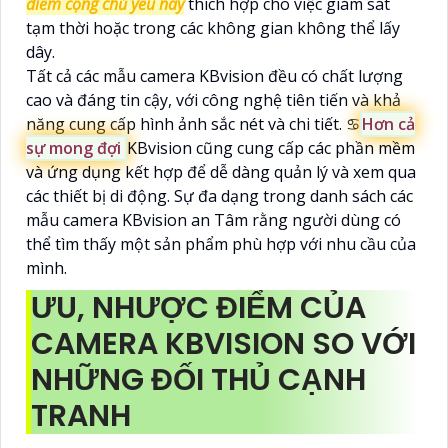
điểm cộng chủ yếu này
thích hợp cho việc giám sát
tạm thời hoặc trong các không gian không thể lấy
dây.
Tất cả các mẫu camera KBvision đều có chất lượng
cao và đáng tin cậy, với công nghệ tiên tiến và khả
năng cung cấp hình ảnh sắc nét và chi tiết. ♋
Hơn cả
sự mong đợi
KBvision cũng cung cấp các phần mềm
và ứng dụng kết hợp để dễ dàng quản lý và xem qua
các thiết bị di động. Sự đa dạng trong danh sách các
mẫu camera KBvision an Tâm rằng người dùng có
thể tìm thấy một sản phẩm phù hợp với nhu cầu của
mình.
ƯU, NHƯỢC ĐIỂM CỦA
CAMERA KBVISION SO VỚI
NHỮNG ĐỐI THỦ CẠNH
TRANH