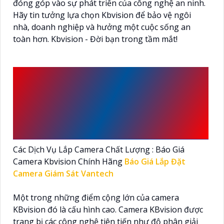
đóng góp vào sự phát triển của công nghệ an ninh.
Hãy tin tưởng lựa chọn Kbvision để bảo vệ ngôi
nhà, doanh nghiệp và hưởng một cuộc sống an
toàn hơn. Kbvision - Đời bạn trong tầm mắt!
CẤU HÌNH CAO, GIÁ
THÀNH ỔN LÀ ĐIỂM CỘNG
LỚN CỦA CAMERA
KBVISION
Các Dịch Vụ Lắp Camera Chất Lượng : Báo Giá
Camera Kbvision Chính Hãng
Báo Giá Lắp Đặt
Camera Giám Sát Vantech
Một trong những điểm cộng lớn của camera
KBvision đó là cấu hình cao. Camera KBvision được
trang bị các công nghệ tiên tiến như độ phân giải