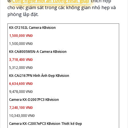
®️
Công nghệ mới ấn tượng nhất giúp
thích hợp
cho việc giám sát trong các không gian nhỏ hẹp và
phòng lắp đặt.
KX-CF2102L Camera KBvision
1,500,000 VNĐ
1,500,000 VNĐ
KX-CAi8005MSN-A Camera KBvision
3,718,400 VNĐ
5,312,000 VNĐ
KX-CAi2167PN Hình Ảnh Đẹp KBvision
6,634,600 VNĐ
9,478,000 VNĐ
Camera KX-D2007PC3 KBvision
7,240,100 VNĐ
10,343,000 VNĐ
Camera KX-C2007ePC3 KBvision Thiết kế Đẹp