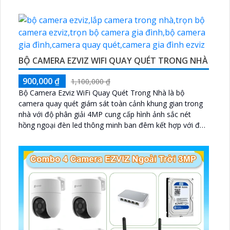
BỘ CAMERA EZVIZ WIFI QUAY QUÉT TRONG NHÀ
900,000 ₫
1,100,000 ₫
Bộ Camera Ezviz WiFi Quay Quét Trong Nhà là bộ
camera quay quét giám sát toàn cảnh khung gian trong
nhà với độ phân giải 4MP cung cấp hình ảnh sắc nét
hồng ngoại đèn led thông minh ban đêm kết hợp với đầu
ghi 8 kênh X5S 8W và ổ cứng 500GB giúp lưu trũ dữ liệu
lâu dài