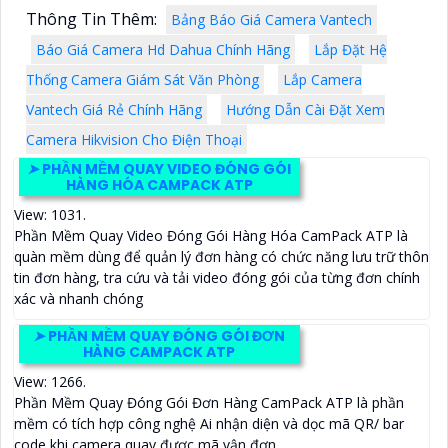
Thông Tin Thêm:
Bảng Báo Giá Camera Vantech
Báo Giá Camera Hd Dahua Chính Hãng
Lắp Đặt Hệ
Thống Camera Giám Sát Văn Phòng
Lắp Camera
Vantech Giá Rẻ Chính Hãng
Hướng Dẫn Cài Đặt Xem
Camera Hikvision Cho Điện Thoại
➤
PHẦN MỀM QUAY VIDEO ĐÓNG GÓI
HÀNG HÓA CAMPACK ATP
View: 1031.
Phần Mềm Quay Video Đóng Gói Hàng Hóa CamPack ATP là
quàn mềm dùng để quản lý đơn hàng có chức năng lưu trữ thôn
tin đơn hàng, tra cứu và tải video đóng gói của từng đơn chính
xác và nhanh chóng
➤
PHẦN MỀM QUAY ĐÓNG GÓI ĐƠN
HÀNG CAMPACK ATP
View: 1266.
Phần Mềm Quay Đóng Gói Đơn Hàng CamPack ATP là phần
mềm có tích hợp công nghệ Ai nhận diện và dọc mã QR/ bar
code khi camera quay được mã vận đơn