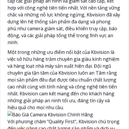
cấp các giải pháp an ninh và giám sát cao cấp, kết
hợp với công nghệ tiên tiến nhất. Với nền tảng vững
chắc và những nỗ lực không ngừng, Kbvision đã xây
dựng lên hệ thống sản phẩm đa dạng và phong
phú như camera giám sát, điều khiển truy cập, báo
động, và các giải pháp tổng thể trong lĩnh vực an
ninh.
Một trong những ưu điểm nổi bật của Kbvision là
việc sở hữu hàng trăm chuyên gia giàu kinh nghiệm
và hàng loạt nhà máy sản xuất hiện đại. Đội ngũ
chuyên gia tận tâm của Kbvision luôn an Tâm rằng
mọi sản phẩm đều đạt được tiêu chuẩn chất lượng
cao nhất cùng với tính năng và công nghệ tiên tiến
nhất. Kbvision cam kết mang đến cho khách hàng
những giải pháp an ninh tối ưu, đáng tin cậy và
hiệu quả cho mọi nhu cầu.
Với phương châm "Quality First", Kbvision chú trọng
đến việc nâng cao chất lượng sản phẩm và dịch vụ,