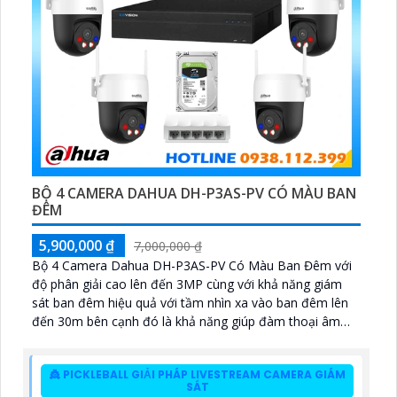
BỘ 4 CAMERA DAHUA DH-P3AS-PV CÓ MÀU BAN
ĐÊM
5,900,000 ₫
7,000,000 ₫
Bộ 4 Camera Dahua DH-P3AS-PV Có Màu Ban Đêm với
độ phân giải cao lên đến 3MP cùng với khả năng giám
sát ban đêm hiệu quả với tầm nhìn xa vào ban đêm lên
đến 30m bên cạnh đó là khả năng giúp đàm thoại âm
thanh 2 chiều và báo động răng de chủ động khi phát
hiện xâm nhập
👸 PICKLEBALL GIẢI PHÁP LIVESTREAM CAMERA GIÁM
SÁT