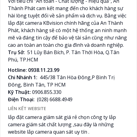
Với tiêu chí "An toàn - Chất lượng - Hiệu quả", An
Thành Phát cam kết mang đến cho khách hàng sự
hài lòng tuyệt đối về sản phẩm và dịch vụ. Bằng việc
lắp đặt camera KBvision chính hãng của An Thành
Phát, khách hàng sẽ có một hệ thống an ninh mạnh
mẽ và đáng tin cậy để bảo vệ tài sản cũng như nâng
cao an toàn an toàn cho gia đình và doanh nghiệp.
Trụ Sở:
51 Lũy Bán Bích, P. Tân Thới Hòa, Q.Tân
Phú, TP.HCM
Hotline: 0938.11.23.99
Chi Nhánh 1:
445/38 Tân Hòa Đông,P Bình Trị
Đông, Bình Tân, TP HCM
Kỹ Thuật:
0906.855.330
Điện Thoại:
(028) 6688.4949
LIÊN KẾT WEBSITE
lắp đặt camera giám sát giá rẻ chọn công ty lắp
camera giám sát chất lượng ,sau đây là những
website lắp camera quan sát uy tín .