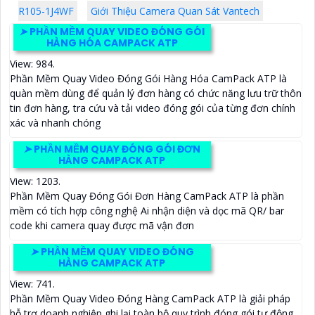
R105-1J4WF
Giới Thiệu Camera Quan Sát Vantech
➤
PHẦN MỀM QUAY VIDEO ĐÓNG GÓI
HÀNG HÓA CAMPACK ATP
View: 984.
Phần Mềm Quay Video Đóng Gói Hàng Hóa CamPack ATP là
quàn mềm dùng để quản lý đơn hàng có chức năng lưu trữ thôn
tin đơn hàng, tra cứu và tải video đóng gói của từng đơn chính
xác và nhanh chóng
➤
PHẦN MỀM QUAY ĐÓNG GÓI ĐƠN
HÀNG CAMPACK ATP
View: 1203.
Phần Mềm Quay Đóng Gói Đơn Hàng CamPack ATP là phần
mềm có tích hợp công nghệ Ai nhận diện và dọc mã QR/ bar
code khi camera quay được mã vận đơn
➤
PHẦN MỀM QUAY VIDEO ĐÓNG
HÀNG CAMPACK ATP
View: 741.
Phần Mềm Quay Video Đóng Hàng CamPack ATP là giải pháp
hỗ trợ doanh nghiệp ghi lại toàn bộ quy trình đóng gói tự động