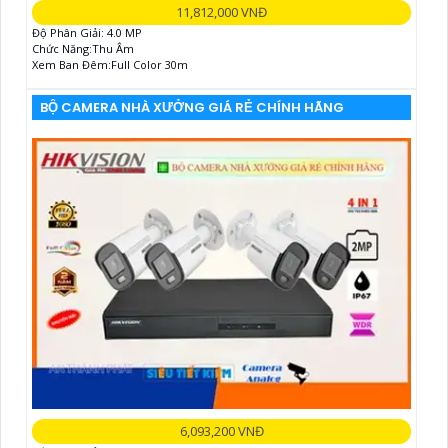
11,812,000 VNĐ
Độ Phân Giải: 4.0 MP
Chức Năng:Thu Âm
Xem Ban Đêm:Full Color 30m
BỘ CAMERA NHÀ XƯỞNG GIÁ RẺ CHÍNH HÃNG
6,093,200 VNĐ