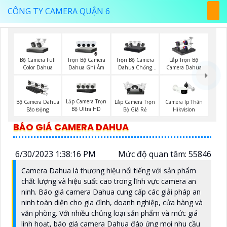
CÔNG TY CAMERA QUẬN 6
Bộ Camera Full
Trọn Bộ Camera
Trọn Bộ Camera
Lắp Trọn Bộ
Color Dahua
Dahua Ghi Âm
Dahua Chống
Camera Dahua
Trộm
Lắp Camera Trọn
Bộ Camera Dahua
Lắp Camera Trọn
Camera Ip Thân
Bộ Ultra HD
Báo Động
Bộ Giá Rẻ
Hikvision
BÁO GIÁ CAMERA DAHUA
6/30/2023 1:38:16 PM
Mức độ quan tâm: 55846
Camera Dahua là thương hiệu nổi tiếng với sản phẩm
chất lượng và hiệu suất cao trong lĩnh vực camera an
ninh. Báo giá camera Dahua cung cấp các giải pháp an
ninh toàn diện cho gia đình, doanh nghiệp, cửa hàng và
văn phòng. Với nhiều chủng loại sản phẩm và mức giá
linh hoạt, báo giá camera Dahua đáp ứng mọi nhu cầu