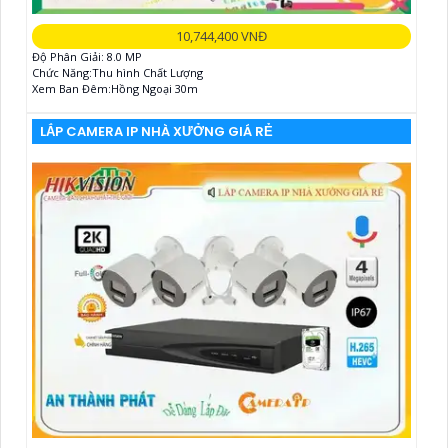
10,744,400 VNĐ
Độ Phân Giải: 8.0 MP
Chức Năng:Thu hình Chất Lượng
Xem Ban Đêm:Hồng Ngoại 30m
LẮP CAMERA IP NHÀ XƯỞNG GIÁ RẺ