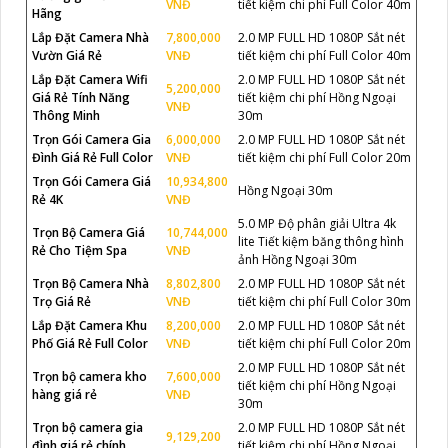
VNĐ
tiết kiệm chi phí Full Color 40m
Hãng
Lắp Đặt Camera Nhà
7,800,000
2.0 MP FULL HD 1080P Sắt nét
Vườn Giá Rẻ
VNĐ
tiết kiệm chi phí Full Color 40m
Lắp Đặt Camera Wifi
2.0 MP FULL HD 1080P Sắt nét
5,200,000
Giá Rẻ Tính Năng
tiết kiệm chi phí Hồng Ngoại
VNĐ
Thông Minh
30m
Trọn Gói Camera Gia
6,000,000
2.0 MP FULL HD 1080P Sắt nét
Đình Giá Rẻ Full Color
VNĐ
tiết kiệm chi phí Full Color 20m
Trọn Gói Camera Giá
10,934,800
Hồng Ngoại 30m
Rẻ 4K
VNĐ
5.0 MP Độ phân giải Ultra 4k
Trọn Bộ Camera Giá
10,744,000
lite Tiết kiệm băng thông hình
Rẻ Cho Tiệm Spa
VNĐ
ảnh Hồng Ngoại 30m
Trọn Bộ Camera Nhà
8,802,800
2.0 MP FULL HD 1080P Sắt nét
Trọ Giá Rẻ
VNĐ
tiết kiệm chi phí Full Color 30m
Lắp Đặt Camera Khu
8,200,000
2.0 MP FULL HD 1080P Sắt nét
Phố Giá Rẻ Full Color
VNĐ
tiết kiệm chi phí Full Color 20m
2.0 MP FULL HD 1080P Sắt nét
Trọn bộ camera kho
7,600,000
tiết kiệm chi phí Hồng Ngoại
hàng giá rẻ
VNĐ
30m
Trọn bộ camera gia
2.0 MP FULL HD 1080P Sắt nét
9,129,200
đình giá rẻ chính
tiết kiệm chi phí Hồng Ngoại