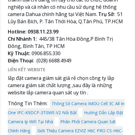
nghiệp và cá nhân có nhu cầu sử dụng hệ thống
camera Dahua chính hãng tại Việt Nam.
Trụ Sở:
51
Lũy Bán Bích, P. Tân Thới Hòa, Q.Tân Phú, TP.HCM
Hotline: 0938.11.23.99
Chi Nhánh 1:
445/38 Tân Hòa Đông,P Bình Trị
Đông, Bình Tân, TP HCM
Kỹ Thuật:
0906.855.330
Điện Thoại:
(028) 6688.4949
LIÊN KẾT WEBSITE
lắp đặt camera giám sát giá rẻ chọn công ty lắp
camera giám sát chất lượng ,sau đây là những
website lắp camera quan sát uy tín .
Thông Tin Thêm:
Thông Số Camera IMOU Cell 3C All In
One IPC-K9DCP-3T0WE-V2 Nổi Bật
Hướng Dẫn Lắp Đặt
Camera Ip Wifi Tại Nhà
Phân Phối Camera Quan Sát
Chính Hãng
Giới Thiệu Camera EZVIZ H6C PRO CS-H6C-