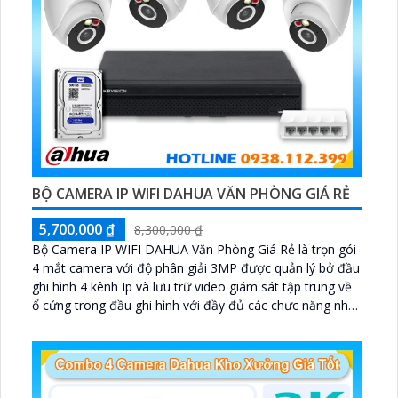
BỘ CAMERA IP WIFI DAHUA VĂN PHÒNG GIÁ RẺ
5,700,000 ₫
8,300,000 ₫
Bộ Camera IP WIFI DAHUA Văn Phòng Giá Rẻ là trọn gói
4 mắt camera với độ phân giải 3MP được quản lý bở đầu
ghi hình 4 kênh Ip và lưu trữ video giám sát tập trung về
ổ cứng trong đầu ghi hình với đầy đủ các chưc năng như
AI Phát hiện chuyển động, đàm thoại âm thanh 2 chiều
và giám sát có màu vào ban đêm