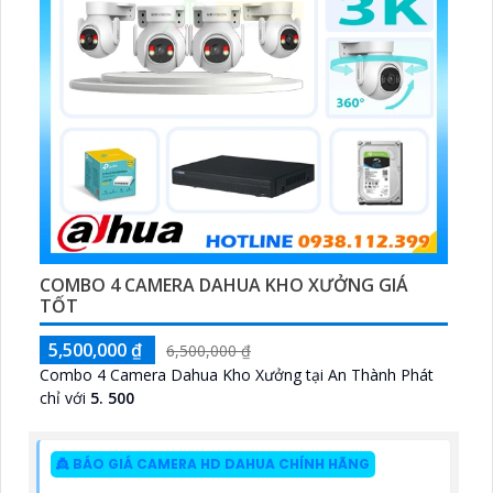
COMBO 4 CAMERA DAHUA KHO XƯỞNG GIÁ
TỐT
5,500,000 ₫
6,500,000 ₫
Combo 4 Camera Dahua Kho Xưởng tại An Thành Phát
chỉ với
5. 500
👸 BÁO GIÁ CAMERA HD DAHUA CHÍNH HÃNG