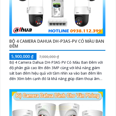
BỘ 4 CAMERA DAHUA DH-P3AS-PV CÓ MÀU BAN
ĐÊM
5,900,000 ₫
7,000,000 ₫
Bộ 4 Camera Dahua DH-P3AS-PV Có Màu Ban Đêm với
độ phân giải cao lên đến 3MP cùng với khả năng giám
sát ban đêm hiệu quả với tầm nhìn xa vào ban đêm lên
đến 30m bên cạnh đó là khả năng giúp đàm thoại âm
thanh 2 chiều và báo động răng de chủ động khi phát
hiện xâm nhập