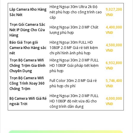
Hồng Ngoại 30m Ultra 2k Độ
Lắp Camera Kho Hàng
9,027,200
nét phù hợp cho công trình cao
Sắc Nét
VNĐ
cấp
Trọn Gói Camera Sắc
Hồng Ngoại 30m 2.0 MP Chất
4,400,000
Nét IP Dùng Cho Cửa
lượng phù hợp
VNĐ
Hàng
Báo Giá Trọn gói
Hồng Ngoại 30m FULL HD
4,500,000
Camera Kho Hàng sắc
1080P 2.0 MP Giá rẻ tiết kiệm
VNĐ
nét
chi phí hình ảnh phù hợp
Trọn Bộ Camera Wifi
Hồng Ngoại 30m 2.0 MP FULL
6,932,800
Chống Trộm Gia Đình
HD 1080P Giải pháp tiết kiệm
VNĐ
Chuyên Dụng
phù hợp
Trọn Bộ Camera Wifi
Full Color 30m 2.0 MP Giá rẻ
5,746,400
Công Trình Xoay 360
phù hợp chi phí
VNĐ
Chống Trộm
Hồng Ngoại 30m 2.0 MP FULL
Bộ Camera Wifi Giá Rẻ
4,000,000
HD 1080P độ nét vừa đủ cho
ngoài Trời
VNĐ
công trình dân dụng