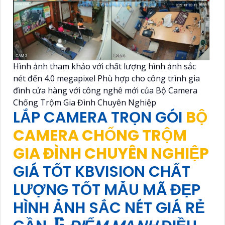
Hình ảnh tham khảo với chất lượng hình ảnh sắc
nét đến 4.0 megapixel Phù hợp cho công trình gia
đình cửa hàng với công nghê mới của Bộ Camera
Chống Trộm Gia Đình Chuyên Nghiệp
LẮP CAMERA TRỌN GÓI
BỘ
CAMERA CHỐNG TRỘM
GIA ĐÌNH CHUYÊN NGHIỆP
GIÁ TỐT KBVISION CHẤT
LƯỢNG TỐT MẪU MÃ ĐẸP
HÌNH ẢNH SẮC NÉT GIÁ RẺ