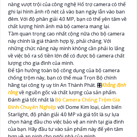
năng vượt trội của công nghệ Hổ trợ camera có thể
ghi lại hình ảnh rõ nét cả vào ban ngày lẫn vào ban
đêm. Với độ phân giải 4.0 MP, bạn có thể yên tâm về
chất lượng hình ảnh mà bộ camera mang lại.
Tầm quan trọng cao nhất cộng nữa cho bộ camera
này chính là giá thành hợp lý, phải chăng. Với
những chức nằng này mình không cần phải lo lắng
về việc bỏ ra số tiền lớn để có được bộ camera chất
lượng cho gia đình của mình.
Để tận hưởng toàn bộ công dụng của bộ camera
chống trộm này, bạn có thể mua Trọn Bộ chính
hãng tại công ty uy tín An Thành Phát. 🎛
Khẳng định
rằng
về nguồn gốc và chất lượng của sản phẩm.
Đánh giá tốt nhất là
Bộ Camera Chống Trộm Gia
Đình Chuyên Nghiệp
với Dome Kim loại, cảm biến
Starlight, độ phân giải 4.0 MP và giá tốt là sự lựa
chọn hàng đầu cho việc bảo vệ an ninh tại gia đình
của bạn. Hãy đầu tư vào sản phẩm này để yên tâm
hơn về an ninh cho ngôi nhà của mình.