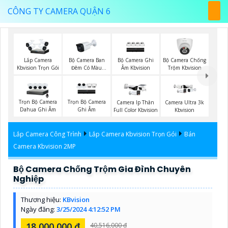
CÔNG TY CAMERA QUẬN 6
Bộ Camera Ban
Bộ Camera Ghi
Bộ Camera Chống
Lắp Camera
Đêm Có Màu
Âm Kbvision
Trộm Kbvision
Kbvision Trọn Gói
Kbvision
Trọn Bộ Camera
Trọn Bộ Camera
Camera Ip Thân
Camera Ultra 3k
Dahua Ghi Âm
Ghi Âm
Full Color Kbvision
Kbvision
Lắp Camera Công Trình
Lắp Camera Kbvision Trọn Gói
Bán
Camera Kbvision 2MP
Bộ Camera Chống Trộm Gia Đình Chuyên
Nghiệp
Thương hiệu:
KBvision
Ngày đăng:
3/25/2024 4:12:52 PM
18,000,000 ₫
40,516,000 ₫