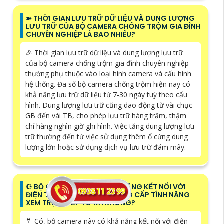
➽ THỜI GIAN LƯU TRỮ DỮ LIỆU VÀ DUNG LƯỢNG
LƯU TRỮ CỦA BỘ CAMERA CHỐNG TRỘM GIA ĐÌNH
CHUYÊN NGHIỆP LÀ BAO NHIÊU?
️🎉 Thời gian lưu trữ dữ liệu và dung lượng lưu trữ
của bộ camera chống trộm gia đình chuyên nghiệp
thường phụ thuộc vào loại hình camera và cấu hình
hệ thống. Đa số bộ camera chống trộm hiện nay có
khả năng lưu trữ dữ liệu từ 7-30 ngày tuỳ theo cấu
hình. Dung lượng lưu trữ cũng dao động từ vài chục
GB đến vài TB, cho phép lưu trữ hàng trăm, thậm
chí hàng nghìn giờ ghi hình. Việc tăng dung lượng lưu
trữ thường đến từ việc sử dụng thêm ổ cứng dung
lượng lớn hoặc sử dụng dịch vụ lưu trữ đám mây.
☪ BỘ CAMERA NÀY CÓ KHẢ NĂNG KẾT NỐI VỚI
ĐIỆN THOẠI DI ĐỘNG VÀ CUNG CẤP TÍNH NĂNG
XEM TRỰC TIẾP TỪ XA KHÔNG?
🤵 Có, bộ camera này có khả năng kết nối với điện