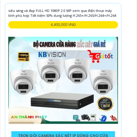
siêu sáng và đẹp FULL HD 1080P 2.0 MP xem qua điện thoại máy
tính phù hợp Tiết kiệm 50% dung lượng H.265+/H.265/H.264+/H.264
4,400,000 VNĐ
TRỌN GÓI CAMERA SẮC NÉT IP DÙNG CHO CỬA