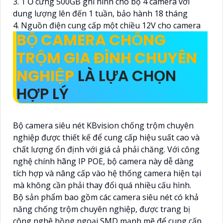
3. 1 Ổ cứng 500GB ghi hình cho bộ 4 camera với
dung lượng lên đến 1 tuần, bảo hành 18 tháng
4. Nguồn điện cung cấp một chiều 12V cho camera
BỘ CAMERA CHỐNG
TRỘM GIA ĐÌNH CHUYÊN
NGHIỆP
LÀ LỰA CHỌN
HỢP LÝ
Bộ camera siêu nét KBvision chống trộm chuyên
nghiệp được thiết kế để cung cấp hiệu suất cao và
chất lượng ổn định với giá cả phải chăng. Với công
nghệ chính hãng IP POE, bộ camera này dễ dàng
tích hợp và nâng cấp vào hệ thống camera hiện tại
mà không cần phải thay đổi quá nhiều cấu hình.
Bộ sản phẩm bao gồm các camera siêu nét có khả
năng chống trộm chuyên nghiệp, được trang bị
công nghệ hồng ngoại SMD mạnh mẽ để cung cấp