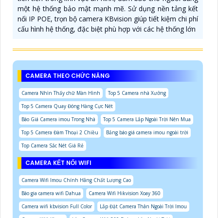
một hệ thống bảo mật mạnh mẽ. Sử dụng nền tảng kết
nối IP POE, trọn bộ camera KBvision giúp tiết kiệm chi phí
cấu hình hệ thống, đặc biệt phù hợp với các hệ thống lớn
CAMERA THEO CHỨC NĂNG
Camera Nhìn Thấy chữ Màn Hình
Top 5 Camera nhà Xưởng
Top 5 Camera Quay Đóng Hàng Cực Nét
Báo Giá Camera imou Trong Nhà
Top 5 Camera Lắp Ngoài Trời Nên Mua
Top 5 Camera Đàm Thoại 2 Chiều
Bảng báo giá camera imou ngoài trời
Top Camera Sắc Nét Giá Rẻ
CAMERA KẾT NỐI WIFI
Camera Wifi Imou Chính Hãng Chất Lượng Cao
Báo gia camera wifi Dahua
Camera Wifi Hikvision Xoay 360
Camera wifi kbvision Full Color
Lắp Đặt Camera Thân Ngoài Trời Imou