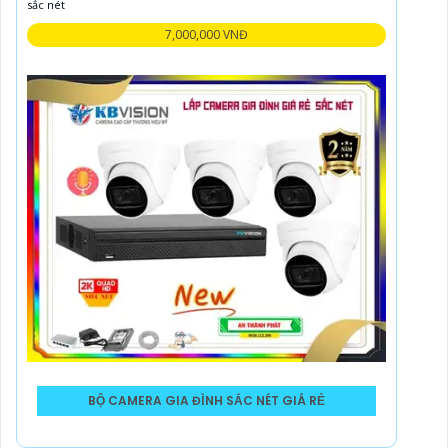
sắc nét
7,000,000 VNĐ
BỘ CAMERA GIA ĐÌNH SẮC NÉT GIÁ RẺ