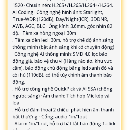
1520 · Chuẩn nén: H.265+/H.265/H.264+/H.264,
AI Coding · Công nghệ hình ảnh: Starlight,
True-WDR (120dB), Day/Night(ICR), 3DDNR,
AWB, AGC, BLC · Ống kính: 3.6mm, góc nhìn 82
độ. · Tầm xa hồng ngoại: 30m
. Tầm xa đèn led : 30m, hỗ trợ chế độ ánh sáng
thông minh (bật ánh sáng khi có chuyển động)
· Công nghệ AI thông minh: SMD 4.0 lọc báo
động giả, bảo vệ chu vi (Hàng rào ảo, khu vực
cấm), báo động chủ động bằng led xanh đỏ và
còi hú (110dB), có thể tùy chỉnh âm thanh báo
động.
. Hỗ trợ công nghệ QuickPick và AI SSA (chống
ngược sáng) · Âm thanh: Tích hợp Mic kép và
loa
. Hỗ trợ đàm thoại 2 chiều, phát hiện âm thanh
bất thường. · Cổng: audio 1in/1out
. Alarm 1in/1out, hỗ trợ bật tắt báo động 1-click