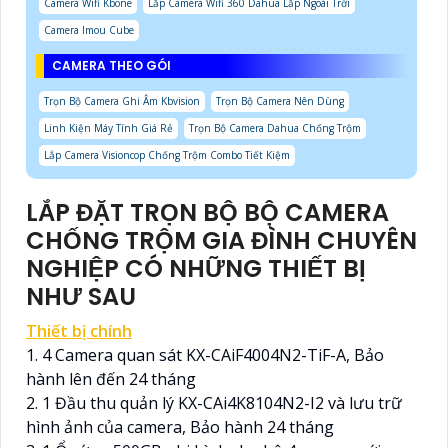
Camera Wifi Kbone
Lắp Camera Wifi 360 Dahua Lắp Ngoài Trời
Camera Imou Cube
CAMERA THEO GÓI
Trọn Bộ Camera Ghi Âm Kbvision
Trọn Bộ Camera Nên Dùng
Linh Kiện Máy Tính Giá Rẻ
Trọn Bộ Camera Dahua Chống Trộm
Lắp Camera Visioncop Chống Trộm Combo Tiết Kiệm
LẮP ĐẶT TRỌN BỘ BỘ CAMERA
CHỐNG TRỘM GIA ĐÌNH CHUYÊN
NGHIỆP CÓ NHỮNG THIẾT BỊ
NHƯ SAU
Thiết bị chính
1. 4 Camera quan sát KX-CAiF4004N2-TiF-A, Bảo
hành lên đến 24 tháng
2. 1 Đầu thu quản lý KX-CAi4K8104N2-I2 và lưu trữ
hình ảnh của camera, Bảo hành 24 tháng