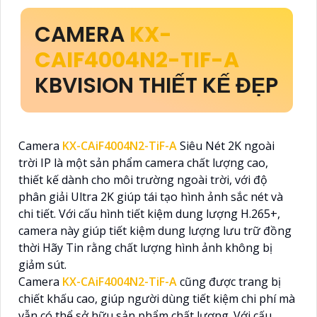
CAMERA
KX-
CAIF4004N2-TIF-A
KBVISION THIẾT KẾ ĐẸP
Camera
KX-CAiF4004N2-TiF-A
Siêu Nét 2K ngoài
trời IP là một sản phẩm camera chất lượng cao,
thiết kế dành cho môi trường ngoài trời, với độ
phân giải Ultra 2K giúp tái tạo hình ảnh sắc nét và
chi tiết. Với cấu hình tiết kiệm dung lượng H.265+,
camera này giúp tiết kiệm dung lượng lưu trữ đồng
thời Hãy Tin rằng chất lượng hình ảnh không bị
giảm sút.
Camera
KX-CAiF4004N2-TiF-A
cũng được trang bị
chiết khấu cao, giúp người dùng tiết kiệm chi phí mà
vẫn có thể sở hữu sản phẩm chất lượng. Với cấu