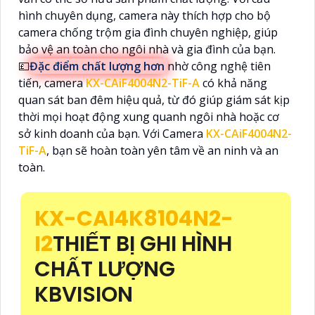
hình chuyên dụng, camera này thích hợp cho bộ
camera chống trộm gia đình chuyên nghiệp, giúp
bảo vệ an toàn cho ngôi nhà và gia đình của bạn.
💷
Đặc điểm chất lượng hơn
nhờ công nghệ tiên
tiến, camera
KX-CAiF4004N2-TiF-A
có khả năng
quan sát ban đêm hiệu quả, từ đó giúp giám sát kịp
thời mọi hoạt động xung quanh ngôi nhà hoặc cơ
sở kinh doanh của bạn. Với Camera
KX-CAiF4004N2-
TiF-A
, bạn sẽ hoàn toàn yên tâm về an ninh và an
toàn.
KX-CAI4K8104N2-
I2
THIẾT BỊ GHI HÌNH
CHẤT LƯỢNG
KBVISION