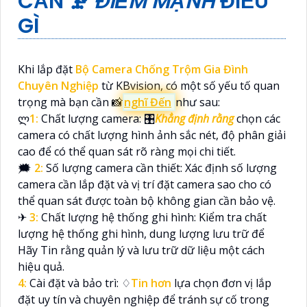
CẦN 🗜️
ĐIỂM MẠNH
ĐIỀU
GÌ
Khi lắp đặt
Bộ Camera Chống Trộm Gia Đình
Chuyên Nghiệp
từ KBvision, có một số yếu tố quan
trọng mà bạn cần 📸
nghĩ Đến
như sau:
ლ
1:
Chất lượng camera: 🎛
Khẳng định rằng
chọn các
camera có chất lượng hình ảnh sắc nét, độ phân giải
cao để có thể quan sát rõ ràng mọi chi tiết.
🗯️
2:
Số lượng camera cần thiết: Xác định số lượng
camera cần lắp đặt và vị trí đặt camera sao cho có
thể quan sát được toàn bộ không gian cần bảo vệ.
✈
3:
Chất lượng hệ thống ghi hình: Kiểm tra chất
lượng hệ thống ghi hình, dung lượng lưu trữ để
Hãy Tin rằng quản lý và lưu trữ dữ liệu một cách
hiệu quả.
4:
Cài đặt và bảo trì: ♢
Tin hơn
lựa chọn đơn vị lắp
đặt uy tín và chuyên nghiệp để tránh sự cố trong