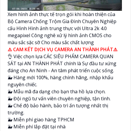
Xem hình ảnh thực tế trọn gói khi hoàn thiện của
Bộ Camera Chống Trộm Gia Đình Chuyên Nghiệp
cấu Hình Hình ảnh trung thực với Ultra 2k 4.0
megapixel Công nghê xử lý hình ảnh CMOS cho
màu sắc sặc sỡ Cho màu sắc chất lượng
⚠️ CAM KẾT DỊCH VỤ CAMERA AN THÀNH PHÁT⚠️
👌 Việc chọn lựa CÁC SIÊU PHẨM CAMERA QUAN
SÁT tại AN THÀNH PHÁT chính là Sự đầu tư xứng
đáng cho An Ninh - An tâm phát triển cuộc sống.
🐳 Hàng mới 100%, hàng chính hãng, nhập khẩu
nguyên chiếc.
🐳 Mẫu mã đa dạng cho bạn tha hồ lựa chọn.
🐳 Đội ngũ tư vấn viên chuyên nghiệp, tận tình.
🐳 Chế độ bảo hành, bảo trì ấn tượng nhất thị
trường.
🐳 Miễn phí giao hàng TPHCM
🐳 Miễn phí lắp đặt tại nhà