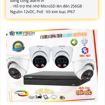
bằng cổng alarm in
. · Hỗ trợ thẻ nhớ MicroSD lên đến 256GB ·
Nguồn 12vDC, PoE · Vỏ kim loại, IP67