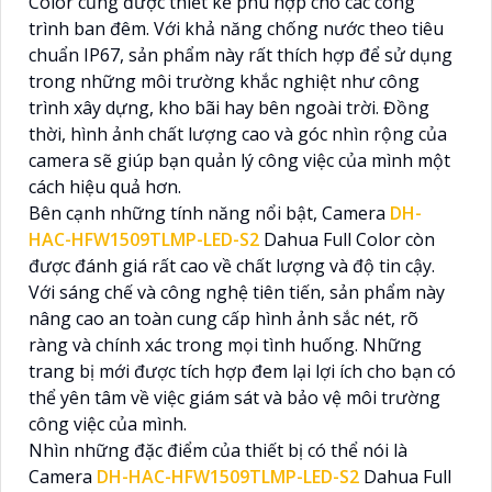
Color cũng được thiết kế phù hợp cho các công
trình ban đêm. Với khả năng chống nước theo tiêu
chuẩn IP67, sản phẩm này rất thích hợp để sử dụng
trong những môi trường khắc nghiệt như công
trình xây dựng, kho bãi hay bên ngoài trời. Đồng
thời, hình ảnh chất lượng cao và góc nhìn rộng của
camera sẽ giúp bạn quản lý công việc của mình một
cách hiệu quả hơn.
Bên cạnh những tính năng nổi bật, Camera
DH-
HAC-HFW1509TLMP-LED-S2
Dahua Full Color còn
được đánh giá rất cao về chất lượng và độ tin cậy.
Với sáng chế và công nghệ tiên tiến, sản phẩm này
nâng cao an toàn cung cấp hình ảnh sắc nét, rõ
ràng và chính xác trong mọi tình huống. Những
trang bị mới được tích hợp đem lại lợi ích cho bạn có
thể yên tâm về việc giám sát và bảo vệ môi trường
công việc của mình.
Nhìn những đặc điểm của thiết bị có thể nói là
Camera
DH-HAC-HFW1509TLMP-LED-S2
Dahua Full