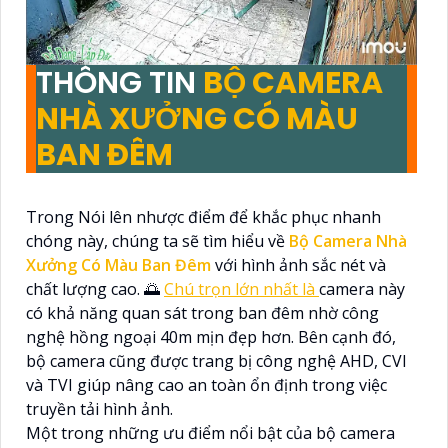
THÔNG TIN
BỘ CAMERA
NHÀ XƯỞNG CÓ MÀU
BAN ĐÊM
Trong Nói lên nhược điểm để khắc phục nhanh
chóng này, chúng ta sẽ tìm hiểu về
Bộ Camera Nhà
Xưởng Có Màu Ban Đêm
với hình ảnh sắc nét và
chất lượng cao. 🌅
Chú trọn lớn nhất là
camera này
có khả năng quan sát trong ban đêm nhờ công
nghệ hồng ngoại 40m mịn đẹp hơn. Bên cạnh đó,
bộ camera cũng được trang bị công nghệ AHD, CVI
và TVI giúp nâng cao an toàn ổn định trong việc
truyền tải hình ảnh.
Một trong những ưu điểm nổi bật của bộ camera