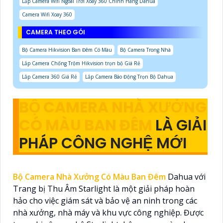
Lắp Camera Wifi Ngoài Trời Xoay 360 Chính Hãng Dahua
Camera Wifi Xoay 360
CAMERA THEO GÓI
Bộ Camera Hikvision Ban Đêm Có Màu
Bộ Camera Trong Nhà
Lắp Camera Chống Trộm Hikvision trọn bộ Giá Rẻ
Lắp Camera 360 Giá Rẻ
Lắp Camera Báo Động Trọn Bộ Dahua
BỘ CAMERA NHÀ XƯỞNG
CÓ MÀU BAN ĐÊM
LÀ GIẢI
PHÁP CÔNG NGHỆ MỚI
Bộ Camera Nhà Xưởng Có Màu Ban Đêm
Dahua với
Trang bị Thu Âm Starlight là một giải pháp hoàn
hảo cho việc giám sát và bảo vệ an ninh trong các
nhà xưởng, nhà máy và khu vực công nghiệp. Được