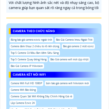
Với chất lượng hình ảnh sắc nét và độ nhạy sáng cao, bộ
camera giúp bạn quan sát rõ ràng ngay cả trong bóng tối
CAMERA THEO CHỨC NĂNG
Bảng báo giá camera ezviz ngoài trời
Báo Giá Camera Imou Ngoài Trời
Camera đàm thoại 2 chiều to rõ nên dùng
Báo giá camera 2 mắt ezviz
Top 5 Camera Có Màu Ban Đêm Siêu Sáng
Top 5 Camera Quay Đóng Hàng
Báo Giá camera wifi mới cập nhật
Báo Giá Camera IP Hikvision
CAMERA KẾT NỐI WIFI
Camera Wifi Full HD 1080P
bản báo giá camera wifi hikvision mới
Camera Wifi Báo Động
Camera Quan Sát Wifi Không Dây Chính Hãng Giá rẻ
Lắp Camera Ezviz 2K