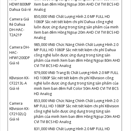
HDW1800MP
Xem ban đêm Hồng Ngoại 30m AHD CVI TVI BCS HD
Dahua Giá rẻ
Analog
850,000 VNĐ Chất Lượng Hình 2.0 MP FULL HD
Camera Giá
1080P Sắc nét tiết kiệm chi phí Dahua công nghệ
Rẻ Dahua
luôn được ứng dụng trong từng sản phẩm của minh
DH-HAC-
Xem ban đêm Hồng Ngoại 20m AHD CVI TVI BCS HD
T2A21P
Analog
985,000 VNĐ Chức Năng Chính Chất Lượng Hình 2.0
Camera DH-
MP FULL HD 1080P Sắc nét tiết kiệm chi phí Dahua
HAC-
công nghệ luôn được ứng dụng trong từng sản
HFW1200DP
phẩm của minh Xem ban đêm Hồng Ngoại 80m AHD
Giá rẻ
CVI TVI BCS HD Analog
979,000 VNĐ Trang Bị Chất Lượng Hình 2.0 MP FULL
KBvision KX-
HD 1080P Sắc nét tiết kiệm chi phí KBvision công
CF2213L-A
nghệ luôn được ứng dụng trong từng sản phẩm của
Giá rẻ
minh Xem ban đêm Full Color 50m AHD CVI TVI BCS
HD Analog
853,000 VNĐ Chức Năng Chính Chất Lượng Hình 2.0
Camera
MP FULL HD 1080P Sắc nét tiết kiệm chi phí KBvision
KBvision KX-
công nghệ luôn được ứng dụng trong từng sản
CF2102LQ
phẩm của minh Xem ban đêm Hồng Ngoại 20m AHD
Giá rẻ
CVI TVI BCS HD Analog
831,000 VNĐ Chất Lượng Hình 2.0 MP FULL HD