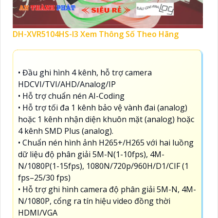
DH-XVR5104HS-I3 Xem Thông Số Theo Hãng
• Đầu ghi hình 4 kênh, hỗ trợ camera
HDCVI/TVI/AHD/Analog/IP
• Hỗ trợ chuẩn nén AI-Coding
• Hỗ trợ tối đa 1 kênh bảo vệ vành đai (analog)
hoặc 1 kênh nhận diện khuôn mặt (analog) hoặc
4 kênh SMD Plus (analog).
• Chuẩn nén hình ảnh H265+/H265 với hai luồng
dữ liệu độ phân giải 5M-N(1-10fps), 4M-
N/1080P(1-15fps), 1080N/720p/960H/D1/CIF (1
fps–25/30 fps)
• Hỗ trợ ghi hình camera độ phân giải 5M-N, 4M-
N/1080P, cổng ra tín hiệu video đồng thời
HDMI/VGA