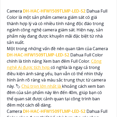
Camera
DH-HAC-HFW1509TLMP-LED-S2
Dahua Full
Color là một sản phẩm camera giám sát có giá
thành hợp lý và có nhiều tính năng độc đáo trong
ngành công nghệ camera giám sát. Hiện nay, sản
phẩm này đang được khuyến mãi đặc biệt từ nhà
sản xuất.
Một trong những vấn đề nên quan tâm của Camera
DH-HAC-HFW1509TLMP-LED-S2
Dahua Full Color
chính là tính năng Xem ban đêm Full Color.
Công
nghệ Ai được tích hợp
có nghĩa là ngay cả trong
điều kiện ánh sáng yếu, bạn vẫn có thể nhìn thấy
hình ảnh rõ ràng và màu sắc trung thực từ camera
này. 🏷
Chú trọn lớn nhất là
khoảng cách xem ban
đêm của sản phẩm này lên đến 40m, giúp bạn có
thể quan sát được cảnh quan tại công trình ban
đêm một cách dễ dàng.
Camera
DH-HAC-HFW1509TLMP-LED-S2
Dahua Full