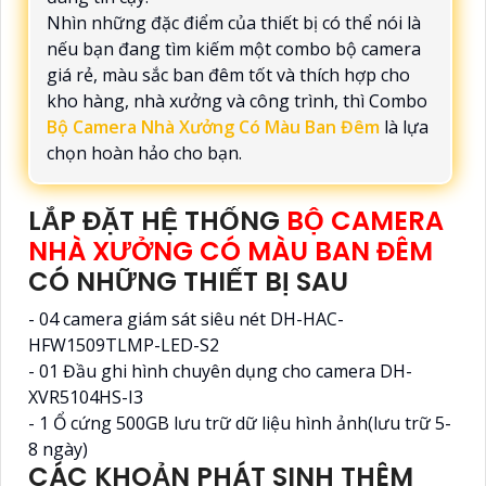
Nhìn những đặc điểm của thiết bị có thể nói là
nếu bạn đang tìm kiếm một combo bộ camera
giá rẻ, màu sắc ban đêm tốt và thích hợp cho
kho hàng, nhà xưởng và công trình, thì Combo
Bộ Camera Nhà Xưởng Có Màu Ban Đêm
là lựa
chọn hoàn hảo cho bạn.
LẮP ĐẶT HỆ THỐNG
BỘ CAMERA
NHÀ XƯỞNG CÓ MÀU BAN ĐÊM
CÓ NHỮNG THIẾT BỊ SAU
- 04 camera giám sát siêu nét DH-HAC-
HFW1509TLMP-LED-S2
- 01 Đầu ghi hình chuyên dụng cho camera DH-
XVR5104HS-I3
- 1 Ổ cứng 500GB lưu trữ dữ liệu hình ảnh(lưu trữ 5-
8 ngày)
CÁC KHOẢN PHÁT SINH THÊM