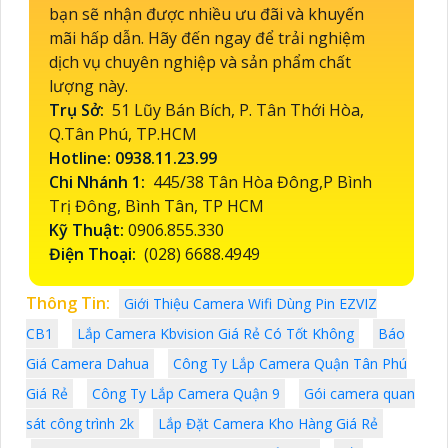
bạn sẽ nhận được nhiều ưu đãi và khuyến
mãi hấp dẫn. Hãy đến ngay để trải nghiệm
dịch vụ chuyên nghiệp và sản phẩm chất
lượng này.
Trụ Sở:
51 Lũy Bán Bích, P. Tân Thới Hòa,
Q.Tân Phú, TP.HCM
Hotline: 0938.11.23.99
Chi Nhánh 1:
445/38 Tân Hòa Đông,P Bình
Trị Đông, Bình Tân, TP HCM
Kỹ Thuật:
0906.855.330
Điện Thoại:
(028) 6688.4949
Thông Tin:
Giới Thiệu Camera Wifi Dùng Pin EZVIZ
CB1
Lắp Camera Kbvision Giá Rẻ Có Tốt Không
Báo
Giá Camera Dahua
Công Ty Lắp Camera Quận Tân Phú
Giá Rẻ
Công Ty Lắp Camera Quận 9
Gói camera quan
sát công trình 2k
Lắp Đặt Camera Kho Hàng Giá Rẻ