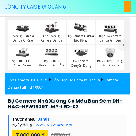
CÔNG TY CAMERA QUẬN 6
Trọn Bộ Camera
Trọn Bộ Camera
Lắp Trọn Bộ
Bộ Camera Dahua
Dahua Chống
Dahua Ghi Âm
Camera Dahua
Báo Động
Trộm
Bộ Camera Full
Bộ Camera
Bộ Camera Chống
Bộ Camera
Color Dahua
Visioncop Ghi Âm
Trộm Kbvision
Chuyên Dụng
Lắp Camera 360 Giá Rẻ
Lắp Trọn Bộ Camera Dahua
Camera
Dahua Full Hd 1080P
Bộ Camera Nhà Xưởng Có Màu Ban Đêm DH-
HAC-HFW1509TLMP-LED-S2
Thương hiệu:
Dahua
Ngày đăng:
12/2/2023 2:34:51 PM
7,000,000 ₫
7,900,000 ₫