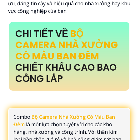
ưu, đáng tin cậy và hiệu quả cho nhà xưởng hay khu
vực công nghiệp của bạn.
CHI TIẾT VỀ
BỘ
CAMERA NHÀ XƯỞNG
CÓ MÀU BAN ĐÊM
CHIẾT KHẤU CAO BAO
CÔNG LẮP
Combo
Bộ Camera Nhà Xưởng Có Màu Ban
Đêm
là một lựa chọn tuyệt vời cho các kho
hàng, nhà xưởng và công trình. Với thân kim
loại bền chắc, giá rẻ và khả năng giám sát ban