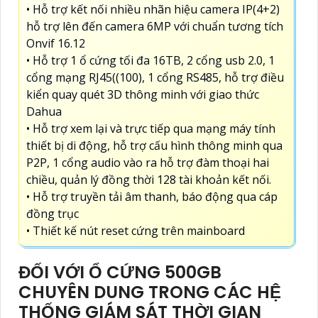
• Hỗ trợ kết nối nhiều nhãn hiệu camera IP(4+2)
hỗ trợ lên đến camera 6MP với chuẩn tương tích
Onvif 16.12
• Hỗ trợ 1 ổ cứng tối đa 16TB, 2 cổng usb 2.0, 1
cổng mạng RJ45((100), 1 cổng RS485, hỗ trợ điều
kiển quay quét 3D thông minh với giao thức
Dahua
• Hỗ trợ xem lại và trực tiếp qua mạng máy tính
thiết bị di động, hỗ trợ cấu hình thông minh qua
P2P, 1 cổng audio vào ra hỗ trợ đàm thoại hai
chiều, quản lý đồng thời 128 tài khoản kết nối.
• Hỗ trợ truyền tải âm thanh, báo động qua cáp
đồng trục
• Thiết kế nút reset cứng trên mainboard
ĐỐI VỚI Ổ CỨNG 500GB
CHUYÊN DUNG TRONG CÁC HỆ
THỐNG GIÁM SÁT THỜI GIAN