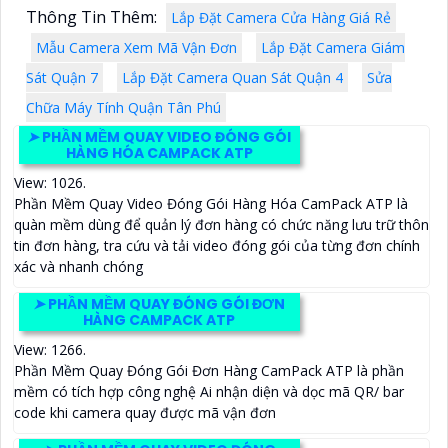
Thông Tin Thêm:
Lắp Đặt Camera Cửa Hàng Giá Rẻ
Mẫu Camera Xem Mã Vận Đơn
Lắp Đặt Camera Giám
Sát Quận 7
Lắp Đặt Camera Quan Sát Quận 4
Sửa
Chữa Máy Tính Quận Tân Phú
➤
PHẦN MỀM QUAY VIDEO ĐÓNG GÓI
HÀNG HÓA CAMPACK ATP
View: 1026.
Phần Mềm Quay Video Đóng Gói Hàng Hóa CamPack ATP là
quàn mềm dùng để quản lý đơn hàng có chức năng lưu trữ thôn
tin đơn hàng, tra cứu và tải video đóng gói của từng đơn chính
xác và nhanh chóng
➤
PHẦN MỀM QUAY ĐÓNG GÓI ĐƠN
HÀNG CAMPACK ATP
View: 1266.
Phần Mềm Quay Đóng Gói Đơn Hàng CamPack ATP là phần
mềm có tích hợp công nghệ Ai nhận diện và dọc mã QR/ bar
code khi camera quay được mã vận đơn