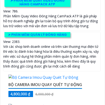
➤
PHẦN MỀM QUAY VIDEO ĐÓNG
HÀNG CAMPACK ATP
View: 786.
Phần Mềm Quay Video Đóng Hàng CamPack ATP là giải pháp
hỗ trợ doanh nghiệp ghi lại toàn bộ quy trình đóng gói tự động
lưu trữ video với mã vận đơn và lưu trữ dữ liệu tập trung
➤
PHẦN MỀM QUẢN LÝ ĐÓNG HÀNG
View: 2383.
Với các shop kinh doanh online và trên sàn thương mại điện tử
thì việc bị đánh tráo hàng hóa là điều thường xuyên xảy ra, vậy
nên việc sử dụng hệ thống phần mềm quản lý đơn hàng, nhìn
thấy được quá trình đóng gói hàng hóa, kèm theo đấy là quy
trình đóng gói cũng được ghi lại một cách dễ dàng
BỘ CAMERA IMOU QUAY QUÉT TỰ ĐỘNG
4,800,000 ₫
6,000,000 ₫