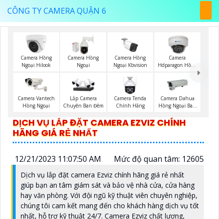
CÔNG TY CAMERA QUẬN 6
Camera Hồng
Camera Hồng
Camera Hồng
Camera
Ngoại Hilook
Ngoại
Ngoại Kbvision
Hdparagon Hồng
Ngoại
Camera Vantech
Lắp Camera
Camera Tenda
Camera Dahua
Hồng Ngoại
Chuyên Ban Đêm
Chính Hãng
Hồng Ngoại Ban
Đêm
DỊCH VỤ LẮP ĐẶT CAMERA EZVIZ CHÍNH
HÃNG GIÁ RẺ NHẤT
12/21/2023 11:07:50 AM
Mức độ quan tâm: 12605
Dịch vụ lắp đặt camera Ezviz chính hãng giá rẻ nhất
giúp bạn an tâm giám sát và bảo vệ nhà cửa, cửa hàng
hay văn phòng. Với đội ngũ kỹ thuật viên chuyên nghiệp,
chúng tôi cam kết mang đến cho khách hàng dịch vụ tốt
nhất, hỗ trợ kỹ thuật 24/7. Camera Ezviz chất lượng,