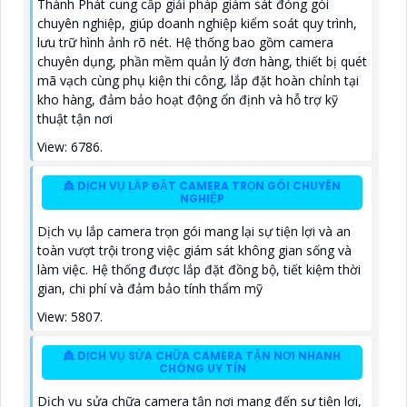
Thành Phát cung cấp giải pháp giám sát đóng gói
chuyên nghiệp, giúp doanh nghiệp kiểm soát quy trình,
lưu trữ hình ảnh rõ nét. Hệ thống bao gồm camera
chuyên dụng, phần mềm quản lý đơn hàng, thiết bị quét
mã vạch cùng phụ kiện thi công, lắp đặt hoàn chỉnh tại
kho hàng, đảm bảo hoạt động ổn định và hỗ trợ kỹ
thuật tận nơi
View: 6786.
👸 DỊCH VỤ LẮP ĐẶT CAMERA TRỌN GÓI CHUYÊN
NGHIỆP
Dịch vụ lắp camera trọn gói mang lại sự tiện lợi và an
toàn vượt trội trong việc giám sát không gian sống và
làm việc. Hệ thống được lắp đặt đồng bộ, tiết kiệm thời
gian, chi phí và đảm bảo tính thẩm mỹ
View: 5807.
👸 DỊCH VỤ SỬA CHỮA CAMERA TẬN NƠI NHANH
CHÓNG UY TÍN
Dịch vụ sửa chữa camera tận nơi mang đến sự tiện lợi,