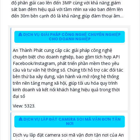
độ phân giải cao lên đến 3MP cùng với khả năng giám
sát ban đêm hiệu quả với tầm nhìn xa vào ban đêm lên
đến 30m bên cạnh đó là khả năng giúp đàm thoại âm
thanh 2 chiều và báo động răng de chủ động khi phát
hiện xâm nhập
👸 DỊCH VỤ GIẢI PHÁP CÔNG NGHỆ CHUYÊN NGHIỆP
CHO DOANH NGHIỆP
An Thành Phát cung cấp các giải pháp công nghệ
chuyên biệt cho doanh nghiệp, bao gồm tích hợp API
Facebook/Instagram, phát triển phần mềm theo yêu
cầu và tư vấn hệ thống số. Chúng tôi hỗ trợ các đối tác
bên thứ ba xây dựng, vận hành và mở rộng hệ thống
trên nền tảng mạng xã hội, giúp tối ưu hóa quy trình
kinh doanh và kết nối khách hàng hiệu quả trong thời
đại số
View: 5323.
👸 DỊCH VỤ LẮP ĐẶT CAMERA SOI MÃ VẬN ĐƠN TẬN
NƠI
Dịch vụ lắp đặt camera soi mã vận đơn tận nơi của An