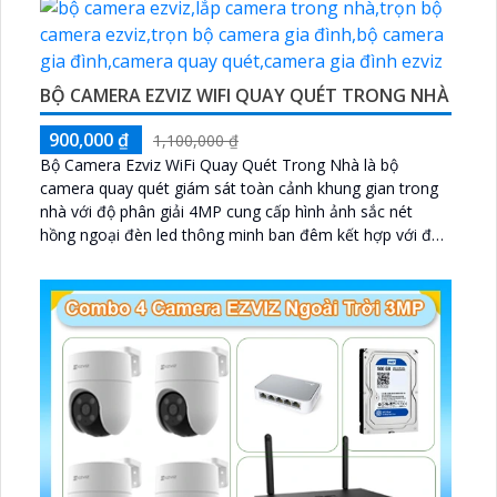
BỘ CAMERA EZVIZ WIFI QUAY QUÉT TRONG NHÀ
900,000 ₫
1,100,000 ₫
Bộ Camera Ezviz WiFi Quay Quét Trong Nhà là bộ
camera quay quét giám sát toàn cảnh khung gian trong
nhà với độ phân giải 4MP cung cấp hình ảnh sắc nét
hồng ngoại đèn led thông minh ban đêm kết hợp với đầu
ghi 8 kênh X5S 8W và ổ cứng 500GB giúp lưu trũ dữ liệu
lâu dài