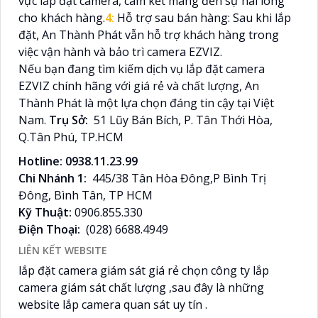
vực lắp đặt camera, cam kết mang đến sự hài lòng
cho khách hàng.
4:
Hỗ trợ sau bán hàng: Sau khi lắp
đặt, An Thành Phát vẫn hỗ trợ khách hàng trong
việc vận hành và bảo trì camera EZVIZ.
Nếu bạn đang tìm kiếm dịch vụ lắp đặt camera
EZVIZ chính hãng với giá rẻ và chất lượng, An
Thành Phát là một lựa chọn đáng tin cậy tại Việt
Nam.
Trụ Sở:
51 Lũy Bán Bích, P. Tân Thới Hòa,
Q.Tân Phú, TP.HCM
Hotline: 0938.11.23.99
Chi Nhánh 1:
445/38 Tân Hòa Đông,P Bình Trị
Đông, Bình Tân, TP HCM
Kỹ Thuật:
0906.855.330
Điện Thoại:
(028) 6688.4949
LIÊN KẾT WEBSITE
lắp đặt camera giám sát giá rẻ chọn công ty lắp
camera giám sát chất lượng ,sau đây là những
website lắp camera quan sát uy tín .