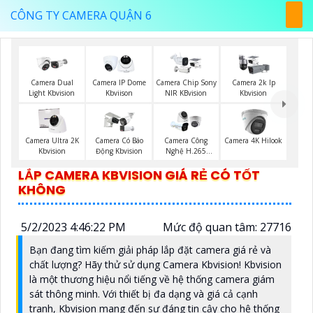
CÔNG TY CAMERA QUẬN 6
Camera Dual
Camera IP Dome
Camera Chip Sony
Camera 2k Ip
Light Kbvision
Kbviison
NIR KBvision
Kbvision
Camera Ultra 2K
Camera Có Báo
Camera Công
Camera 4K Hilook
Kbvision
Động Kbvision
Nghệ H.265
Hikvision
LẮP CAMERA KBVISION GIÁ RẺ CÓ TỐT
KHÔNG
5/2/2023 4:46:22 PM
Mức độ quan tâm: 27716
Bạn đang tìm kiếm giải pháp lắp đặt camera giá rẻ và
chất lượng? Hãy thử sử dụng Camera Kbvision! Kbvision
là một thương hiệu nổi tiếng về hệ thống camera giám
sát thông minh. Với thiết bị đa dạng và giá cả cạnh
tranh, Kbvision mang đến sự đáng tin cậy cho hệ thống