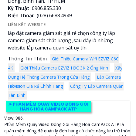
Đông, Bình Tân, TP HCM
Kỹ Thuật:
0906.855.330
Điện Thoại:
(028) 6688.4949
LIÊN KẾT WEBSITE
lắp đặt camera giám sát giá rẻ chọn công ty lắp
camera giám sát chất lượng ,sau đây là những
website lắp camera quan sát uy tín .
Thông Tin Thêm:
Giới Thiệu Camera Wifi EZVIZ C6C
4K
Giới Thiệu Camera EZVIZ H9C 3K 2 Ống Kính
Xây
Dựng Hệ Thống Camera Trong Cửa Hàng
Lắp Camera
Hikvision Gia Rẻ Chính Hãng
Công Ty Lắp Camera Quận
Tân Bình
➤
PHẦN MỀM QUAY VIDEO ĐÓNG GÓI
HÀNG HÓA CAMPACK ATP
View: 986.
Phần Mềm Quay Video Đóng Gói Hàng Hóa CamPack ATP là
quàn mềm dùng để quản lý đơn hàng có chức năng lưu trữ thôn