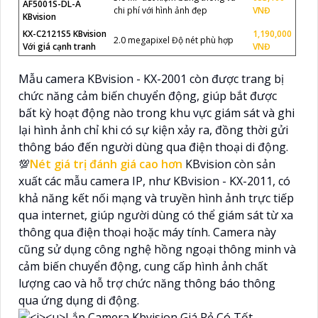
AF5001S-DL-A
chi phí với hình ảnh đẹp
VNĐ
KBvision
KX-C2121S5 KBvision
1,190,000
2.0 megapixel Độ nét phù hợp
Với giá cạnh tranh
VNĐ
Mẫu camera KBvision - KX-2001 còn được trang bị
chức năng cảm biến chuyển động, giúp bắt được
bất kỳ hoạt động nào trong khu vực giám sát và ghi
lại hình ảnh chỉ khi có sự kiện xảy ra, đồng thời gửi
thông báo đến người dùng qua điện thoại di động.
💯
Nét giá trị đánh giá cao hơn
KBvision còn sản
xuất các mẫu camera IP, như KBvision - KX-2011, có
khả năng kết nối mạng và truyền hình ảnh trực tiếp
qua internet, giúp người dùng có thể giám sát từ xa
thông qua điện thoại hoặc máy tính. Camera này
cũng sử dụng công nghệ hồng ngoại thông minh và
cảm biến chuyển động, cung cấp hình ảnh chất
lượng cao và hỗ trợ chức năng thông báo thông
qua ứng dụng di động.