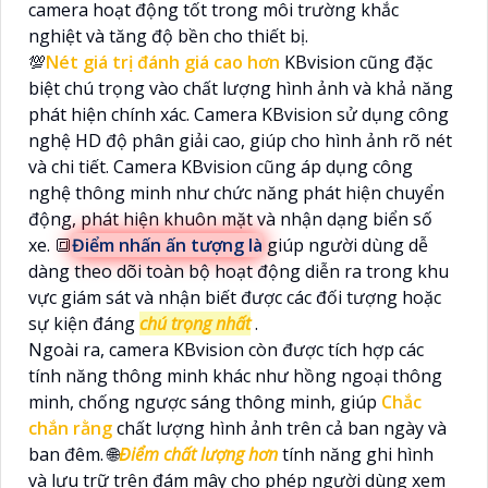
camera hoạt động tốt trong môi trường khắc
nghiệt và tăng độ bền cho thiết bị.
💯
Nét giá trị đánh giá cao hơn
KBvision cũng đặc
biệt chú trọng vào chất lượng hình ảnh và khả năng
phát hiện chính xác. Camera KBvision sử dụng công
nghệ HD độ phân giải cao, giúp cho hình ảnh rõ nét
và chi tiết. Camera KBvision cũng áp dụng công
nghệ thông minh như chức năng phát hiện chuyển
động, phát hiện khuôn mặt và nhận dạng biển số
xe. 🔳
Điểm nhấn ấn tượng là
giúp người dùng dễ
dàng theo dõi toàn bộ hoạt động diễn ra trong khu
vực giám sát và nhận biết được các đối tượng hoặc
sự kiện đáng
chú trọng nhất
.
Ngoài ra, camera KBvision còn được tích hợp các
tính năng thông minh khác như hồng ngoại thông
minh, chống ngược sáng thông minh, giúp
Chắc
chắn rằng
chất lượng hình ảnh trên cả ban ngày và
ban đêm. 🌐
Điểm chất lượng hơn
tính năng ghi hình
và lưu trữ trên đám mây cho phép người dùng xem