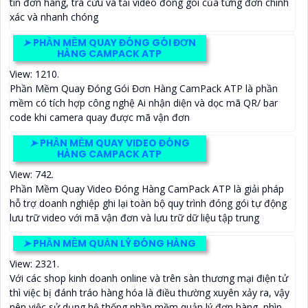
tin đơn hàng, tra cứu và tải video đóng gói của từng đơn chính
xác và nhanh chóng
➤
PHẦN MỀM QUAY ĐÓNG GÓI ĐƠN
HÀNG CAMPACK ATP
View: 1210.
Phần Mềm Quay Đóng Gói Đơn Hàng CamPack ATP là phần
mềm có tích hợp công nghệ Ai nhận diện và dọc mã QR/ bar
code khi camera quay được mã vận đơn
➤
PHẦN MỀM QUAY VIDEO ĐÓNG
HÀNG CAMPACK ATP
View: 742.
Phần Mềm Quay Video Đóng Hàng CamPack ATP là giải pháp
hỗ trợ doanh nghiệp ghi lại toàn bộ quy trình đóng gói tự động
lưu trữ video với mã vận đơn và lưu trữ dữ liệu tập trung
➤
PHẦN MỀM QUẢN LÝ ĐÓNG HÀNG
View: 2321.
Với các shop kinh doanh online và trên sàn thương mại điện tử
thì việc bị đánh tráo hàng hóa là điều thường xuyên xảy ra, vậy
nên việc sử dụng hệ thống phần mềm quản lý đơn hàng, nhìn