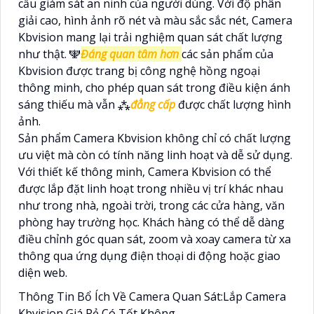
cầu giám sát an ninh của người dùng. Với độ phân
giải cao, hình ảnh rõ nét và màu sắc sắc nét, Camera
Kbvision mang lại trải nghiệm quan sát chất lượng
như thật. 🕎
Đáng quan tâm hơn
các sản phẩm của
Kbvision được trang bị công nghệ hồng ngoại
thông minh, cho phép quan sát trong điều kiện ánh
sáng thiếu mà vẫn ⁂
đẳng cấp
được chất lượng hình
ảnh.
Sản phẩm Camera Kbvision không chỉ có chất lượng
ưu việt mà còn có tính năng linh hoạt và dễ sử dụng.
Với thiết kế thông minh, Camera Kbvision có thể
được lắp đặt linh hoạt trong nhiều vị trí khác nhau
như trong nhà, ngoài trời, trong các cửa hàng, văn
phòng hay trường học. Khách hàng có thể dễ dàng
điều chỉnh góc quan sát, zoom và xoay camera từ xa
thông qua ứng dụng điện thoại di động hoặc giao
diện web.
Thông Tin Bổ Ích Về Camera Quan Sát:Lắp Camera
Kbvision Giá Rẻ Có Tốt Không