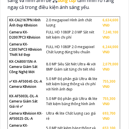
sáng và hình ảnh để ⁂
đẳng cấp
tầm nhìn rõ ràng
ngay cả trong điều kiện ánh sáng yếu.
KX-CAi2167PN Hình
2.0 megapixel Hình ảnh chất
6,634,600
Ảnh Đẹp KBvision
lượng
VNĐ
Camera KX-
FULL HD 1080P 2.0 MP Sắt nét
7,240,100
D2007PC3 KBvision
tiết kiệm chi phí
VNĐ
Camera KX-
FULL HD 1080P 2.0 megapixel
6,244,000
C2007ePC3 KBvision
Chất lượng đúng tiêu chuẩn
VNĐ
Thiết kế Đẹp
KX-CAi8001SN-A
8.0 MP Siêu Sắt Nét Ultra 4k với
2,079,000
Camera Giám Sát
8MP Giám sát từng chi tiết nhỏ
VNĐ
Công Nghệ Mới
5.0 MP Độ phân giải Ultra 4k lite
✅ KX-AF5004S-DL-A
755,300
tiết kiệm băng thông và chi phí
Camera KBvision
VNĐ
với hình ảnh đẹp
KX-AF5003L-DL-A
5.0 MP Độ phân giải Ultra 4k lite
755,300
Camera Giám Sát
Tiết kiệm băng thông hình ảnh
VNĐ
Giá rẻ ✅
Camera KBvision KX-
Ultra 4k lite Chất lượng cao giá
693,700
AF5002S-DL-A
rẻ
VNĐ
Camera KX-
5.0 MP tiết kiệm băng thông và
653,100