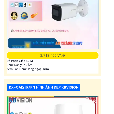
3,718,400 VNĐ
Độ Phân Giải: 8.0 MP
Chức Năng:Thu Âm
Xem Ban Đêm:Hồng Ngoại 60m
KX-CAI2167PN HÌNH ẢNH ĐẸP KBVISION