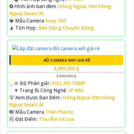
✪ Hình ảnh ban đêm :
Hồng Ngoại 10m Hồng
Ngoại Smart IR.
💎 Mẫu Camera
Xoay 360.
️📡 Tích Hợp :
Báo Động Chuyển Động.
BỘ CAMERA WIFI GIÁ RẺ
4,499,000 ₫
5,800,000 ₫
🔆 Độ Phân giải :
FULL HD 1080P .
⚜️ Trang Bị Công Nghệ :
IP Wifi.
💡 Xem Được Ban Đêm :
Hồng Ngoại 30m Hồng
Ngoại Smart IR.
🎼️ Mẫu Camera
Thân Plastic.
️🆑 Đặt Điểm :
Thu Âm Và Loa.