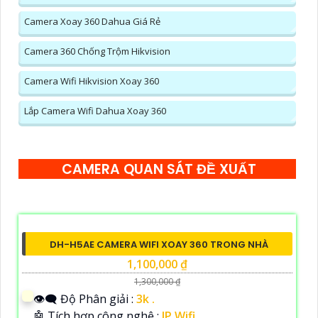
Camera Xoay 360 Dahua Giá Rẻ
Camera 360 Chống Trộm Hikvision
Camera Wifi Hikvision Xoay 360
Lắp Camera Wifi Dahua Xoay 360
CAMERA QUAN SÁT ĐỀ XUẤT
DH-H5AE CAMERA WIFI XOAY 360 TRONG NHÀ
1,100,000 ₫
1,300,000 ₫
👁️‍🗨 Độ Phân giải :
3k .
🤖️ Tích hợp công nghệ :
IP Wifi.