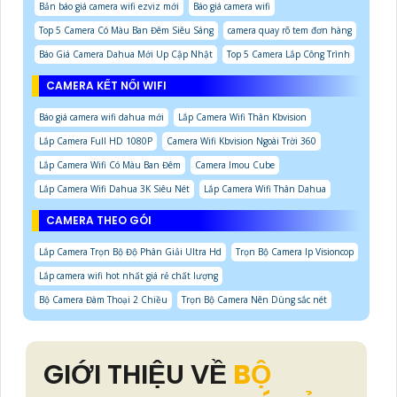
Bản báo giá camera wifi ezviz mới
Báo giá camera wifi
Top 5 Camera Có Màu Ban Đêm Siêu Sáng
camera quay rõ tem đơn hàng
Báo Giá Camera Dahua Mới Up Cập Nhật
Top 5 Camera Lắp Công Trình
CAMERA KẾT NỐI WIFI
Báo giá camera wifi dahua mới
Lắp Camera Wifi Thân Kbvision
Lắp Camera Full HD 1080P
Camera Wifi Kbvision Ngoài Trời 360
Lắp Camera Wifi Có Màu Ban Đêm
Camera Imou Cube
Lắp Camera Wifi Dahua 3K Siêu Nét
Lắp Camera Wifi Thân Dahua
CAMERA THEO GÓI
Lắp Camera Trọn Bộ Độ Phân Giải Ultra Hd
Trọn Bộ Camera Ip Visioncop
Lắp camera wifi hot nhất giá rẻ chất lượng
Bộ Camera Đàm Thoại 2 Chiều
Trọn Bộ Camera Nên Dùng sắc nét
GIỚI THIỆU VỀ
BỘ