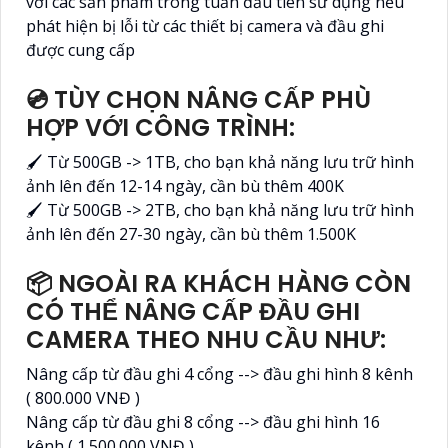
với các sản phẩm trong tuần đầu tiên sử dụng nếu
phát hiện bị lỗi từ các thiết bị camera và đầu ghi
được cung cấp
💿 TÙY CHỌN NÂNG CẤP PHÙ
HỢP VỚI CÔNG TRÌNH:
🖌 Từ 500GB -> 1TB, cho bạn khả năng lưu trữ hình
ảnh lên đến 12-14 ngày, cần bù thêm 400K
🖌 Từ 500GB -> 2TB, cho bạn khả năng lưu trữ hình
ảnh lên đến 27-30 ngày, cần bù thêm 1.500K
📦 NGOÀI RA KHÁCH HÀNG CÒN
CÓ THỂ NÂNG CẤP ĐẦU GHI
CAMERA THEO NHU CẦU NHƯ:
Nâng cấp từ đầu ghi 4 cổng --> đầu ghi hình 8 kênh
( 800.000 VNĐ )
Nâng cấp từ đầu ghi 8 cổng --> đầu ghi hình 16
kênh ( 1.500.000 VNĐ )