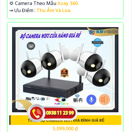
💢 Camera Theo Mẫu
Xoay 360.
️⇝ Ưu Điểm :
Thu Âm Và Loa.
TRỌN BỘ CAMERA WIFI GIA ĐÌNH GIÁ RẺ
5,099,000 ₫