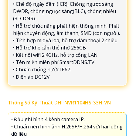
• Chế độ ngày đêm (ICR), Chống ngược sáng
DWDR, chống ngược sáng(BLC), chống nhiễu
(3D-DNR).
• Hỗ trợ chức năng phát hiện thông minh: Phát
hiện chuyển động, âm thanh, SMD (con người).
• Tích hợp mic và loa, hỗ trợ đàm thoại 2 chiều
• Hỗ trợ khe cắm thẻ nhớ 256GB
• Kết nối wifi 2.4GHz, hỗ trợ cổng LAN
• Tên miền miễn phí SmartDDNS.TV
• Chuẩn chống nước IP67.
• Điện áp DC12V
Thông Số Kỹ Thuật DHI-NVR1104HS-S3H-VN
• Đầu ghi hình 4 kênh camera IP.
• Chuẩn nén hình ảnh H.265+/H.264 với hai luồng
dữ liệu.