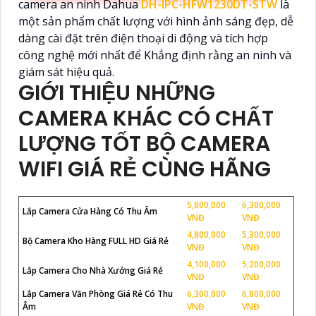
camera an ninh Dahua
DH-IPC-HFW1230DT-STW
là
một sản phẩm chất lượng với hình ảnh sáng đẹp, dễ
dàng cài đặt trên điện thoại di động và tích hợp
công nghệ mới nhất để Khẳng định rằng an ninh và
giám sát hiệu quả.
GIỚI THIỆU NHỮNG
CAMERA KHÁC CÓ CHẤT
LƯỢNG TỐT BỘ CAMERA
WIFI GIÁ RẺ CÙNG HÃNG
5,800,000
6,300,000
Lắp Camera Cửa Hàng Có Thu Âm
VNĐ
VNĐ
4,800,000
5,300,000
Bộ Camera Kho Hàng FULL HD Giá Rẻ
VNĐ
VNĐ
4,100,000
5,200,000
Lắp Camera Cho Nhà Xưởng Giá Rẻ
VNĐ
VNĐ
Lắp Camera Văn Phòng Giá Rẻ Có Thu
6,300,000
6,800,000
Âm
VNĐ
VNĐ