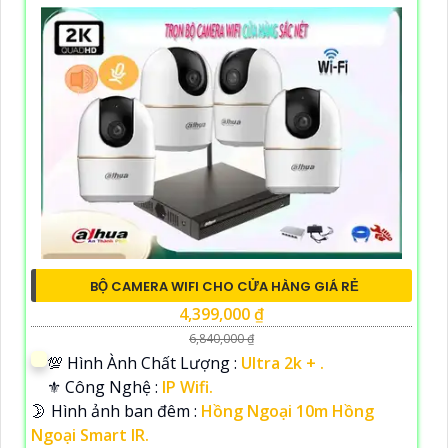
BỘ CAMERA WIFI CHO CỬA HÀNG GIÁ RẺ
4,399,000 ₫
6,840,000 ₫
💯 Hình Ành Chất Lượng :
Ultra 2k + .
⚜️ Công Nghệ :
IP Wifi.
🌛 Hình ảnh ban đêm :
Hồng Ngoại 10m Hồng
Ngoại Smart IR.