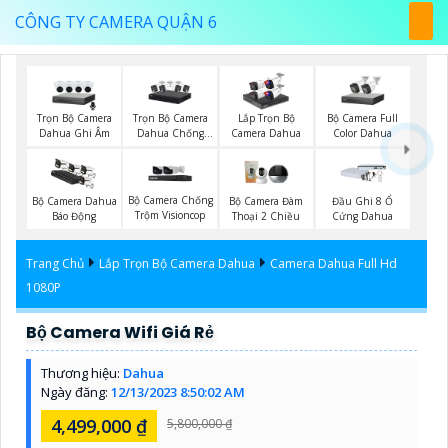
CÔNG TY CAMERA QUẬN 6
Trọn Bộ Camera
Trọn Bộ Camera
Bộ Camera Full
Lắp Trọn Bộ
Dahua Ghi Âm
Dahua Chống
Color Dahua
Camera Dahua
Trộm
Bộ Camera Chống
Bộ Camera Dahua
Bộ Camera Đàm
Đầu Ghi 8 Ổ
Trộm Visioncop
Báo Động
Thoại 2 Chiều
Cứng Dahua
Trang Chủ
Lắp Trọn Bộ Camera Dahua
Camera Dahua Full Hd
1080P
Bộ Camera Wifi Giá Rẻ
Thương hiệu:
Dahua
Ngày đăng:
12/13/2023 8:50:02 AM
4,499,000 ₫
5,800,000 ₫