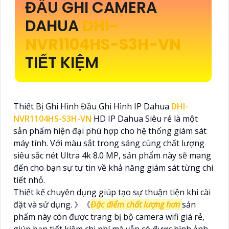
ĐẦU GHI CAMERA
DAHUA
DHI-
NVR1104HS-S3H-VN
TIẾT KIỆM
Thiết Bị Ghi Hình Đầu Ghi Hình IP Dahua
DHI-
NVR1104HS-S3H-VN
HD IP Dahua Siêu rẻ là một
sản phẩm hiện đại phù hợp cho hệ thống giám sát
máy tính. Với màu sắt trong sáng cùng chất lượng
siêu sắc nét Ultra 4k 8.0 MP, sản phẩm này sẽ mang
đến cho bạn sự tự tin về khả năng giám sát từng chi
tiết nhỏ.
Thiết kế chuyên dụng giúp tạo sự thuận tiện khi cài
đặt và sử dụng. 》《
Đặc điểm chất lượng hơn
sản
phẩm này còn được trang bị bộ camera wifi giá rẻ,
giúp bạn tiết kiệm chi phí mà vẫn có được hình ảnh