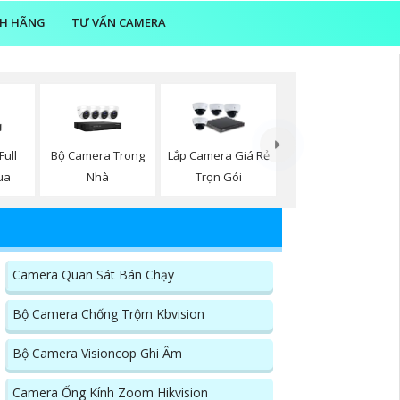
NH HÃNG
TƯ VẤN CAMERA
ull
Bộ Camera Trong
Lắp Camera Giá Rẻ
ua
Nhà
Trọn Gói
Camera Quan Sát Bán Chạy
Bộ Camera Chống Trộm Kbvision
Bộ Camera Visioncop Ghi Âm
Camera Ống Kính Zoom Hikvision