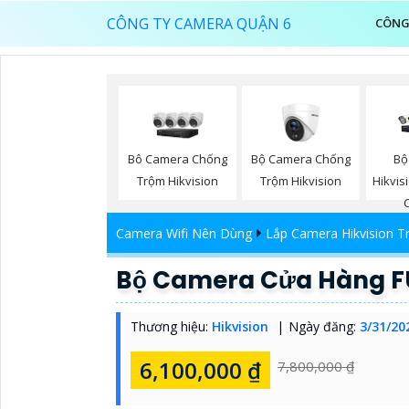
CÔNG TY CAMERA QUẬN 6
CÔNG
Bộ Camera Chống
Bộ
Bô Camera Chống
Trộm Hikvision
Hikvi
Trộm Hikvision
Camera Wifi Nên Dùng
Lắp Camera Hikvision T
Bộ Camera Cửa Hàng F
Thương hiệu:
Hikvision
Ngày đăng:
3/31/20
6,100,000 ₫
7,800,000 ₫