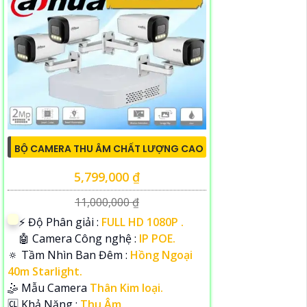
BỘ CAMERA THU ÂM CHẤT LƯỢNG CAO
5,799,000 ₫
11,000,000 ₫
️⚡ Độ Phân giải :
FULL HD 1080P .
🤖️ Camera Công nghệ :
IP POE.
🔅 Tầm Nhìn Ban Đêm :
Hồng Ngoại
40m Starlight.
🤹 Mẫu Camera
Thân Kim loại.
️🆑 Khả Năng :
Thu Âm.