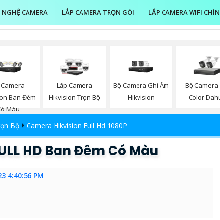
 NGHỆ CAMERA
LẮP CAMERA TRỌN GÓI
LẮP CAMERA WIFI CHÍ
 Camera
Bộ Camera Ghi Âm
Bộ Camera F
Lắp Camera
sion Ban Đêm
Hikvision
Color Dah
Hikvision Trọn Bộ
Có Màu
rọn Bộ
Camera Hikvision Full Hd 1080P
ULL HD Ban Đêm Có Màu
23 4:40:56 PM