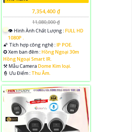
7,354,400 ₫
11,080,000 ₫
👁 Hình Ành Chất Lượng :
FULL HD
1080P .
🌠 Tích hợp công nghệ :
IP POE.
✪ Xem ban đêm :
Hồng Ngoại 30m
Hồng Ngoại Smart IR.
⚒ Mẫu Camera
Dome Kim loại.
️👮 Ưu Điểm :
Thu Âm.