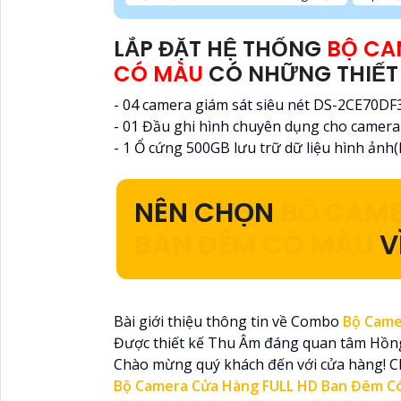
LẮP ĐẶT HỆ THỐNG
BỘ CA
CÓ MÀU
CÓ NHỮNG THIẾT 
- 04 camera giám sát siêu nét DS-2CE70DF
- 01 Đầu ghi hình chuyên dụng cho came
- 1 Ổ cứng 500GB lưu trữ dữ liệu hình ảnh(
NÊN CHỌN
BỘ CAME
BAN ĐÊM CÓ MÀU
V
Bài giới thiệu thông tin về Combo
Bộ Came
Được thiết kế Thu Âm đáng quan tâm Hồ
Chào mừng quý khách đến với cửa hàng! C
Bộ Camera Cửa Hàng FULL HD Ban Đêm 