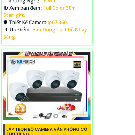
✳️ Công Nghệ :
IP Wifi.
🔴 Xem ban đêm :
Full Color 30m
Starlight.
🛡 Thiết Kế Camera
Ip67 360.
️🔈 Ưu Điểm :
Báo Động Tại Chỗ Nháy
Sáng.
LẮP TRỌN BỘ CAMERA VĂN PHÒNG CÓ
THU TIẾNG