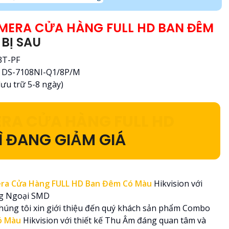
MERA CỬA HÀNG FULL HD BAN ĐÊM
BỊ SAU
3T-PF
ra DS-7108NI-Q1/8P/M
lưu trữ 5-8 ngày)
RA CỬA HÀNG FULL HD
Ì ĐANG GIẢM GIÁ
ra Cửa Hàng FULL HD Ban Đêm Có Màu
Hikvision với
ng Ngoại SMD
húng tôi xin giới thiệu đến quý khách sản phẩm Combo
Có Màu
Hikvision với thiết kế Thu Âm đáng quan tâm và