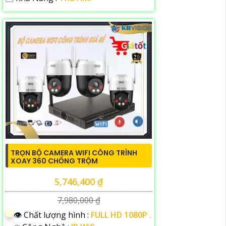
TRỌN BỘ CAMERA WIFI CÔNG TRÌNH
XOAY 360 CHỐNG TRỘM
5,746,400 ₫
7,980,000 ₫
👁 Chất lượng hình :
FULL HD 1080P .