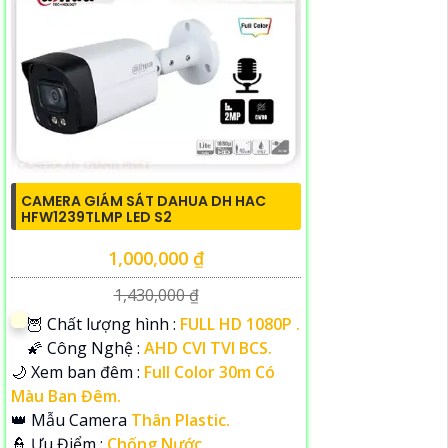
CAMERA GIÁM SÁT DAHUA DH HAC
HFW1239TLMP LED S2
1,000,000 ₫
1,430,000 ₫
🦉 Chất lượng hình :
FULL HD 1080P .
🌠 Công Nghệ :
AHD CVI TVI BCS.
🌙 Xem ban đêm :
Full Color 30m Có
Màu Ban Đêm.
👑 Mẫu Camera
Thân Plastic.
️👮 Ưu Điểm :
Chống Nước.