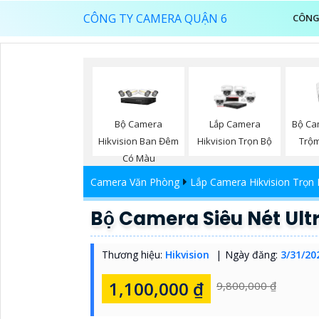
CÔNG TY CAMERA QUẬN 6
CÔNG
Bộ Camera
Bộ Ca
Lắp Camera
Hikvision Ban Đêm
Trộm
Hikvision Trọn Bộ
Có Màu
Camera Văn Phòng
Lắp Camera Hikvision Trọn
Bộ Camera Siêu Nét Ult
Thương hiệu:
Hikvision
Ngày đăng:
3/31/20
1,100,000 ₫
9,800,000 ₫