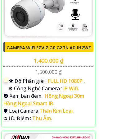
CAMERA WIFI EZVIZ CS C3TN A0 1H2WF
1,400,000 ₫
1,500,000 ₫
👁 Độ Phân giải :
FULL HD 1080P .
⚙ Công Nghệ Camera :
IP Wifi.
🌚 Xem ban đêm :
Hồng Ngoại 30m
Hồng Ngoại Smart IR.
🛡 Loại Camera
Thân Kim Loại.
️➲ Ưu Điểm :
Thu Âm.