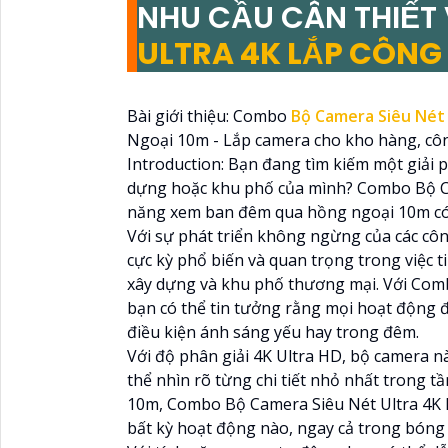
NHU CẦU CÂN THIẾT
ULTRA 4K LẮP CÔNG
Bài giới thiệu: Combo
Bộ Camera Siêu Nét 
Ngoại 10m - Lắp camera cho kho hàng, côn
Introduction: Bạn đang tìm kiếm một giải 
dựng hoặc khu phố của mình? Combo Bộ Ca
năng xem ban đêm qua hồng ngoại 10m có 
Với sự phát triển không ngừng của các côn
cực kỳ phổ biến và quan trọng trong việc t
xây dựng và khu phố thương mại. Với Comb
bạn có thể tin tưởng rằng mọi hoạt động đư
điều kiện ánh sáng yếu hay trong đêm.
Với độ phân giải 4K Ultra HD, bộ camera nà
thể nhìn rõ từng chi tiết nhỏ nhất trong 
10m, Combo Bộ Camera Siêu Nét Ultra 4K 
bất kỳ hoạt động nào, ngay cả trong bóng 