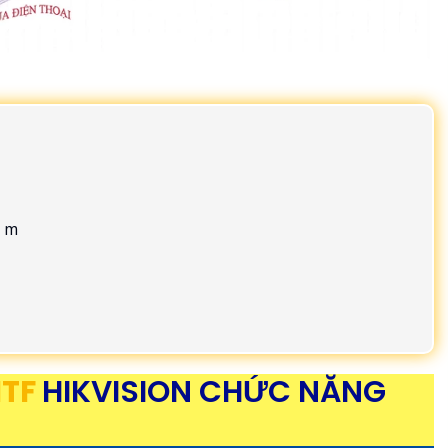
0 m
ITF
HIKVISION CHỨC NĂNG