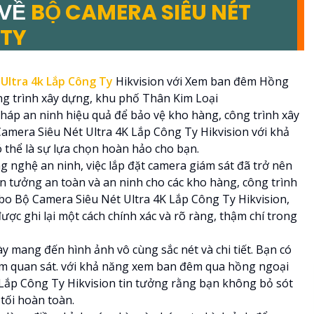
 VỀ
BỘ CAMERA SIÊU NÉT
 TY
Ultra 4k Lắp Công Ty
Hikvision với Xem ban đêm Hồng
g trình xây dựng, khu phố Thân Kim Loại
pháp an ninh hiệu quả để bảo vệ kho hàng, công trình xây
mera Siêu Nét Ultra 4K Lắp Công Ty Hikvision với khả
thể là sự lựa chọn hoàn hảo cho bạn.
g nghệ an ninh, việc lắp đặt camera giám sát đã trở nên
in tưởng an toàn và an ninh cho các kho hàng, công trình
o Bộ Camera Siêu Nét Ultra 4K Lắp Công Ty Hikvision,
ợc ghi lại một cách chính xác và rõ ràng, thậm chí trong
y mang đến hình ảnh vô cùng sắc nét và chi tiết. Bạn có
tầm quan sát. với khả năng xem ban đêm qua hồng ngoại
Lắp Công Ty Hikvision tin tưởng rằng bạn không bỏ sót
tối hoàn toàn.