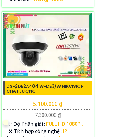
DS-2DE2A404IW-DE3/W HIKVISION
CHẤT LƯỢNG
5,100,000 ₫
7,300,000 ₫
✨ Độ Phân giải :
FULL HD 1080P .
⚒ Tích hợp công nghệ :
IP.