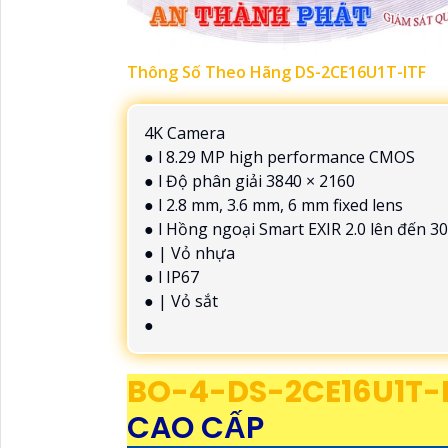
Thông Số Theo Hãng DS-2CE16U1T-ITF
4K Camera
● l 8.29 MP high performance CMOS
● l Độ phân giải 3840 × 2160
● l 2.8 mm, 3.6 mm, 6 mm fixed lens
● l Hồng ngoại Smart EXIR 2.0 lên đến 3
● | Vỏ nhựa
● l IP67
● | Vỏ sắt
●
BO-4-
DS-2CE16U1T-
CAO CẤP