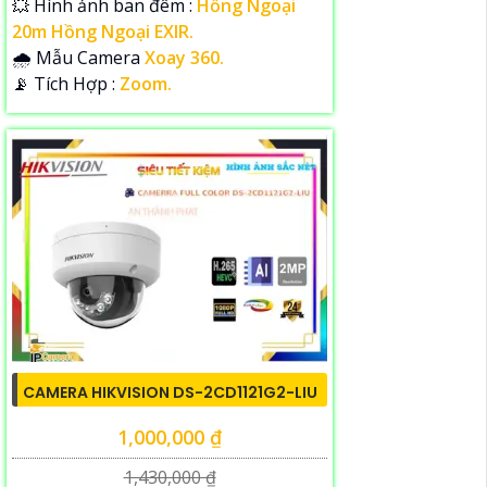
💥 Hình ảnh ban đêm :
Hồng Ngoại
20m Hồng Ngoại EXIR.
🌧️ Mẫu Camera
Xoay 360.
️📡 Tích Hợp :
Zoom.
CAMERA HIKVISION DS-2CD1121G2-LIU
1,000,000 ₫
1,430,000 ₫