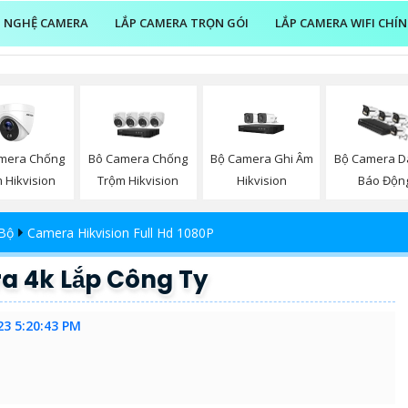
 NGHỆ CAMERA
LẮP CAMERA TRỌN GÓI
LẮP CAMERA WIFI CHÍ
mera Chống
Bộ Camera Ghi Âm
Bô Camera Chống
Bộ Camera 
 Hikvision
Hikvision
Trộm Hikvision
Báo Độn
 Bộ
Camera Hikvision Full Hd 1080P
ra 4k Lắp Công Ty
23 5:20:43 PM