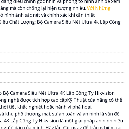
ễ dàng điều chỉnh góc nhìn và phóng to hình ảnh để xem
 ràng mà còn chống lại hiện tượng nhiễu.
Với Những
 hình ảnh sắc nét và chính xác khi cần thiết.
êu Chất Lượng: Bộ Camera Siêu Nét Ultra 4k Lắp Công
o Bộ Camera Siêu Nét Ultra 4K Lắp Công Ty Hikvision
 Công nghệ được tích hợp cao cấpKỹ Thuật của hãng có thể
ời tiết khắc nghiệt hoặc hành vi phá hoại.
 và khu phố thương mại, sự an toàn và an ninh là vấn đề
 4K Lắp Công Ty Hikvision là một giải pháp an ninh hiệu
 người dân của mình. Hãy lắp đặt ngay để trải nghiệm các