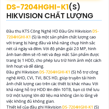
DS-7204HGHI-K1
(S)
HIKVISION CHẤT LƯỢNG
Đầu thu KTS Công Nghệ HD Đầu Ghi Hikvision
DS-
7204HGHI-K1
(S) là một sản phẩm chất lượng cao
với trang bị hàng đầu và khả năng chụp hình sắc
nét cả ngày và đêm. Với độ phân giải 2.0 MP, hình
ảnh ban đêm sẽ rõ nét và đẹp mắt. Sản phẩm được
trang bị 1 HDD, cho phép lưu trữ hình ảnh một cách
linh hoạt và dễ dàng.
Đầu ghi Hikvision
DS-7204HGHI-K1
(S) hỗ trợ công
nghệ AHD, CVI, TVI, BCS HD, giúp truyền tải hình
ảnh chất lượng cao trên các thiết bị khác nhau. Với
khả năng hỗ trợ HDD lên đến 10TB, bạn có thể lưu
trữ một lượng lớn dữ liệu mà không cần lo lắng về
việc không đủ không gian.
Thiết kế của đầu ghi Hikvision
DS-7204HGHI-K1
(S)