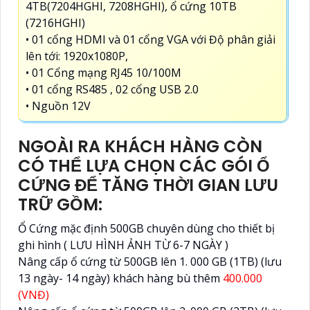
4TB(7204HGHI, 7208HGHI), ổ cứng 10TB
(7216HGHI)
• 01 cổng HDMI và 01 cổng VGA với Độ phân giải
lên tới: 1920x1080P,
• 01 Cổng mạng RJ45 10/100M
• 01 cổng RS485 , 02 cổng USB 2.0
• Nguồn 12V
NGOÀI RA KHÁCH HÀNG CÒN
CÓ THỂ LỰA CHỌN CÁC GÓI Ổ
CỨNG ĐỂ TĂNG THỜI GIAN LƯU
TRỮ GỒM:
Ổ Cứng mặc định 500GB chuyên dùng cho thiết bị
ghi hình ( LƯU HÌNH ẢNH TỪ 6-7 NGÀY )
Nâng cấp ổ cứng từ 500GB lên 1. 000 GB (1TB) (lưu
13 ngày- 14 ngày) khách hàng bù thêm
400.000
(VNĐ)