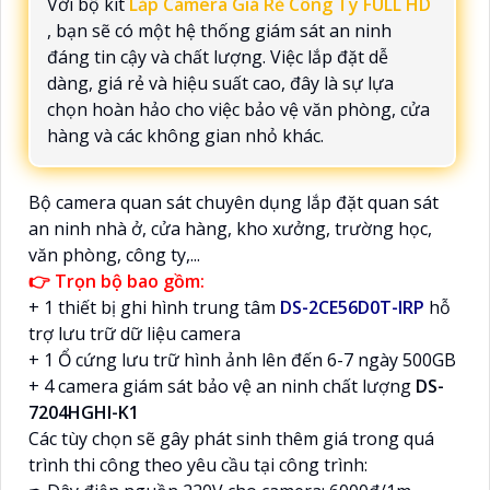
Với bộ kit
Lắp Camera Giá Rẻ Công Ty FULL HD
, bạn sẽ có một hệ thống giám sát an ninh
đáng tin cậy và chất lượng. Việc lắp đặt dễ
dàng, giá rẻ và hiệu suất cao, đây là sự lựa
chọn hoàn hảo cho việc bảo vệ văn phòng, cửa
hàng và các không gian nhỏ khác.
Bộ camera quan sát chuyên dụng lắp đặt quan sát
an ninh nhà ở, cửa hàng, kho xưởng, trường học,
văn phòng, công ty,...
👉 Trọn bộ bao gồm:
+ 1 thiết bị ghi hình trung tâm
DS-2CE56D0T-IRP
hỗ
trợ lưu trữ dữ liệu camera
+ 1 Ổ cứng lưu trữ hình ảnh lên đến 6-7 ngày 500GB
+ 4 camera giám sát bảo vệ an ninh chất lượng
DS-
7204HGHI-K1
Các tùy chọn sẽ gây phát sinh thêm giá trong quá
trình thi công theo yêu cầu tại công trình: