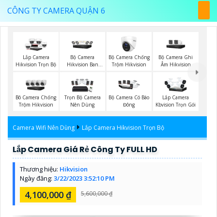
CÔNG TY CAMERA QUẬN 6
Bộ Camera
Bộ Camera Chống
Bộ Camera Ghi
Lắp Camera
Hikvision Ban
Trộm Hikvision
Âm Hikvision
Hikvision Trọn Bộ
Đêm Có Màu
Bô Camera Chống
Trọn Bộ Camera
Bộ Camera Có Báo
Lắp Camera
Trộm Hikvision
Nên Dùng
Đông
Kbvision Trọn Gói
Camera Wifi Nên Dùng
Lắp Camera Hikvision Trọn Bộ
Lắp Camera Giá Rẻ Công Ty FULL HD
Thương hiệu:
Hikvision
Ngày đăng:
3/22/2023 3:52:10 PM
4,100,000 ₫
5,600,000 ₫