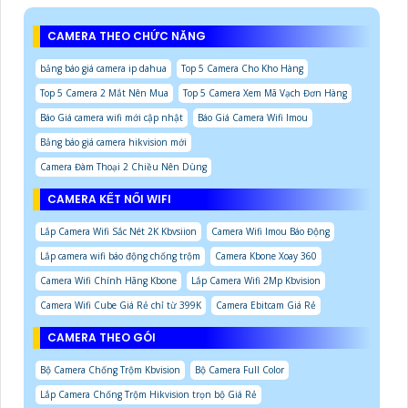
CAMERA THEO CHỨC NĂNG
bảng báo giá camera ip dahua
Top 5 Camera Cho Kho Hàng
Top 5 Camera 2 Mắt Nên Mua
Top 5 Camera Xem Mã Vạch Đơn Hàng
Báo Giá camera wifi mới cập nhật
Báo Giá Camera Wifi Imou
Bảng báo giá camera hikvision mới
Camera Đàm Thoại 2 Chiều Nên Dùng
CAMERA KẾT NỐI WIFI
Lắp Camera Wifi Sắc Nét 2K Kbvsiion
Camera Wifi Imou Báo Động
Lắp camera wifi báo động chống trộm
Camera Kbone Xoay 360
Camera Wifi Chính Hãng Kbone
Lắp Camera Wifi 2Mp Kbvision
Camera Wifi Cube Giá Rẻ chỉ từ 399K
Camera Ebitcam Giá Rẻ
CAMERA THEO GÓI
Bộ Camera Chống Trộm Kbvision
Bộ Camera Full Color
Lắp Camera Chống Trộm Hikvision trọn bộ Giá Rẻ