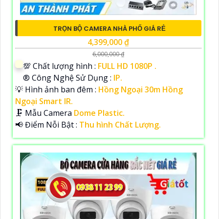
TRỌN BỘ CAMERA NHÀ PHỐ GIÁ RẺ
4,399,000 ₫
6,000,000 ₫
💯 Chất lượng hình :
FULL HD 1080P .
®️ Công Nghệ Sử Dụng :
IP.
💡 Hình ảnh ban đêm :
Hồng Ngoại 30m Hồng
Ngoại Smart IR.
🗜️ Mẫu Camera
Dome Plastic.
️📢 Điểm Nỗi Bật :
Thu hình Chất Lượng.