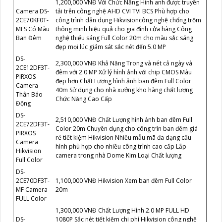
1,200,000 VNĐ Với Chức Năng Hình anh được truyền
Camera DS-
tải trên công nghệ AHD CVI TVI BCS Phù hợp cho
2CE70KF0T-
công trình dân dụng Hikvisioncông nghệ chống trộm
MFS Có Màu
thông minh hiệu quả cho gia đình cửa hàng Công
Ban Đêm
nghệ thiếu sáng Full Color 20m cho màu sắc sáng
đẹp mọi lúc giám sát sắc nét đến 5.0 MP
DS-
2,300,000 VNĐ Khả Năng Trong và nét cả ngày và
2CE12DF3T-
đêm với 2.0 MP Xử lý hình ảnh với chip CMOS Màu
PIRXOS
đẹp hơn Chất Lượng hình ảnh ban đêm Full Color
Camera
40m Sử dụng cho nhà xưởng kho hàng chất lượng
Thân Báo
Chức Năng Cao Cấp
Động
DS-
2,510,000 VNĐ Chất Lượng hình ảnh ban đêm Full
2CE72DF3T-
Color 20m Chuyên dụng cho công trìn ban đêm giá
PIRXOS
rẻ tiết kiệm Hikvision Nhiều mẫu mã đa dạng cấu
Camera
hình phù hợp cho nhiều công trình cao cấp Lắp
Hikvision
camera trong nhà Dome Kim Loại Chất lượng
Full Color
DS-
2CE70DF3T-
1,100,000 VNĐ Hikvision Xem ban đêm Full Color
MF Camera
20m
FULL Color
1,300,000 VNĐ Chất Lượng Hình 2.0 MP FULL HD
DS-
1080P Sắc nét tiết kiệm chi phí Hikvision công nghệ