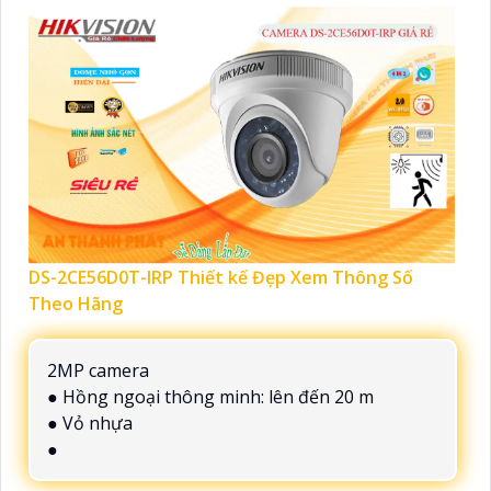
DS-2CE56D0T-IRP Thiết kế Đẹp Xem Thông Số
Theo Hãng
2MP camera
● Hồng ngoại thông minh: lên đến 20 m
● Vỏ nhựa
●