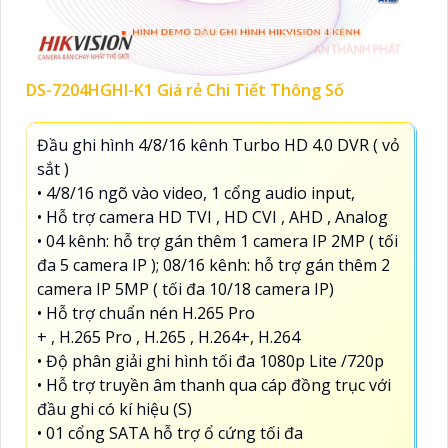
DS-7204HGHI-K1 Giá rẻ Chi Tiết Thông Số
Đầu ghi hình 4/8/16 kênh Turbo HD 4.0 DVR ( vỏ
sắt )
• 4/8/16 ngõ vào video, 1 cổng audio input,
• Hỗ trợ camera HD TVI , HD CVI , AHD , Analog
• 04 kênh: hỗ trợ gán thêm 1 camera IP 2MP ( tối
đa 5 camera IP ); 08/16 kênh: hỗ trợ gán thêm 2
camera IP 5MP ( tối đa 10/18 camera IP)
• Hỗ trợ chuẩn nén H.265 Pro
+ , H.265 Pro , H.265 , H.264+, H.264
• Độ phân giải ghi hình tối đa 1080p Lite /720p
• Hỗ trợ truyền âm thanh qua cáp đồng trục với
đầu ghi có kí hiệu (S)
• 01 cổng SATA hỗ trợ ổ cứng tối đa