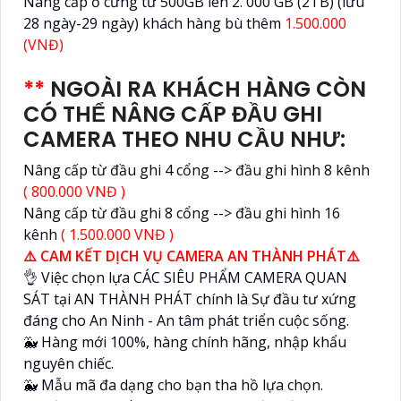
Nâng cấp ổ cứng từ 500GB lên 2. 000 GB (2TB) (lưu
28 ngày-29 ngày) khách hàng bù thêm
1.500.000
(VNĐ)
**
NGOÀI RA KHÁCH HÀNG CÒN
CÓ THỂ NÂNG CẤP ĐẦU GHI
CAMERA THEO NHU CẦU NHƯ:
Nâng cấp từ đầu ghi 4 cổng --> đầu ghi hình 8 kênh
( 800.000 VNĐ )
Nâng cấp từ đầu ghi 8 cổng --> đầu ghi hình 16
kênh
( 1.500.000 VNĐ )
⚠️ CAM KẾT DỊCH VỤ CAMERA AN THÀNH PHÁT⚠️
👌 Việc chọn lựa CÁC SIÊU PHẨM CAMERA QUAN
SÁT tại AN THÀNH PHÁT chính là Sự đầu tư xứng
đáng cho An Ninh - An tâm phát triển cuộc sống.
🐳 Hàng mới 100%, hàng chính hãng, nhập khẩu
nguyên chiếc.
🐳 Mẫu mã đa dạng cho bạn tha hồ lựa chọn.