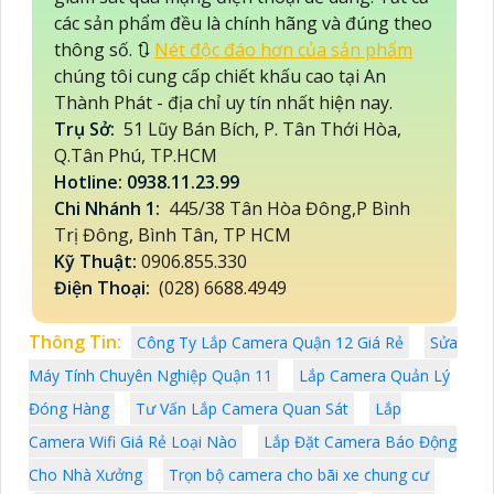
các sản phẩm đều là chính hãng và đúng theo
thông số. 🔃
Nét độc đáo hơn của sản phẩm
chúng tôi cung cấp chiết khấu cao tại An
Thành Phát - địa chỉ uy tín nhất hiện nay.
Trụ Sở:
51 Lũy Bán Bích, P. Tân Thới Hòa,
Q.Tân Phú, TP.HCM
Hotline: 0938.11.23.99
Chi Nhánh 1:
445/38 Tân Hòa Đông,P Bình
Trị Đông, Bình Tân, TP HCM
Kỹ Thuật:
0906.855.330
Điện Thoại:
(028) 6688.4949
Thông Tin:
Công Ty Lắp Camera Quận 12 Giá Rẻ
Sửa
Máy Tính Chuyên Nghiệp Quận 11
Lắp Camera Quản Lý
Đóng Hàng
Tư Vấn Lắp Camera Quan Sát
Lắp
Camera Wifi Giá Rẻ Loại Nào
Lắp Đặt Camera Báo Động
Cho Nhà Xưởng
Trọn bộ camera cho bãi xe chung cư