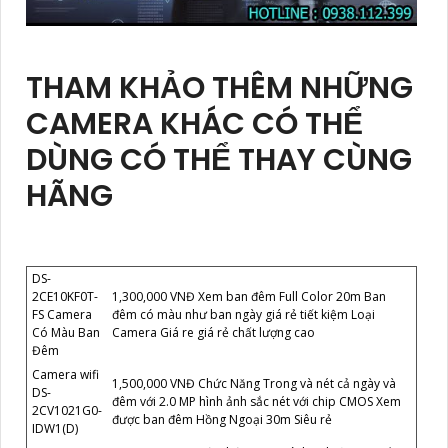
THAM KHẢO THÊM NHỮNG
CAMERA KHÁC CÓ THỂ
DÙNG CÓ THỂ THAY CÙNG
HÃNG
DS-
2CE10KF0T-
1,300,000 VNĐ Xem ban đêm Full Color 20m Ban
FS Camera
đêm có màu như ban ngày giá rẻ tiết kiệm Loại
Có Màu Ban
Camera Giá re giá rẻ chất lượng cao
Đêm
Camera wifi
1,500,000 VNĐ Chức Năng Trong và nét cả ngày và
DS-
đêm với 2.0 MP hình ảnh sắc nét với chip CMOS Xem
2CV1021G0-
được ban đêm Hồng Ngoại 30m Siêu rẻ
IDW1(D)