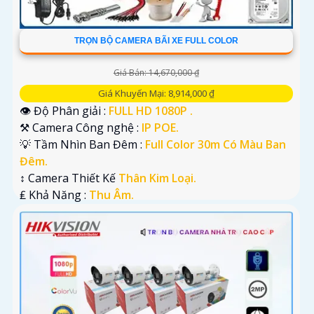
TRỌN BỘ CAMERA BÃI XE FULL COLOR
Giá Bán: 14,670,000 ₫
Giá Khuyến Mại: 8,914,000 ₫
👁 Độ Phân giải :
FULL HD 1080P .
⚒ Camera Công nghệ :
IP POE.
💡 Tầm Nhìn Ban Đêm :
Full Color 30m Có Màu Ban
Đêm.
↕️ Camera Thiết Kế
Thân Kim Loại.
️₤ Khả Năng :
Thu Âm.