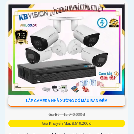
phạm dòm ngó và nẩy sinh những vấn đề trộm cắp cướp
của thậm chí.
LẮP CAMERA NHÀ XƯỞNG CÓ MÀU BAN ĐÊM
Giá Bán: 12,940,000 ₫
Giá Khuyến Mại: 8,619,200 ₫