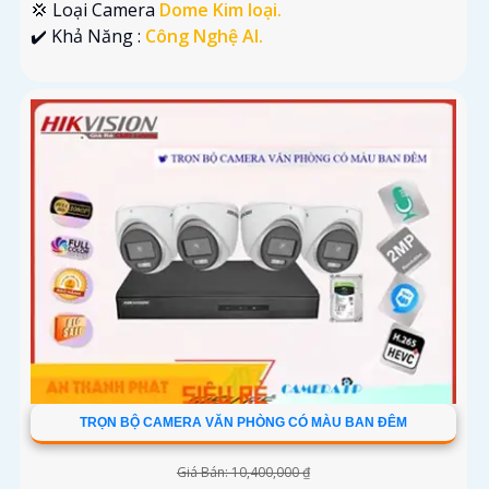
💢 Loại Camera
Dome Kim loại.
️✔️ Khả Năng :
Công Nghệ AI.
TRỌN BỘ CAMERA VĂN PHÒNG CÓ MÀU BAN ĐÊM
Giá Bán: 10,400,000 ₫