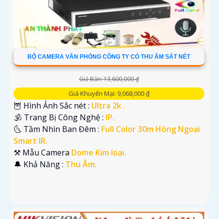
BỘ CAMERA VĂN PHÒNG CÔNG TY CÓ THU ÂM SẮT NÉT
Giá Bán: 13,600,000 ₫
Giá Khuyến Mại: 9,068,000 ₫
🦉 Hình Ảnh Sắc nét :
Ultra 2k .
🕉️ Trang Bị Công Nghệ :
IP.
🌜 Tầm Nhìn Ban Đêm :
Full Color 30m Hồng Ngoại
Smart IR.
⚒ Mẫu Camera
Dome Kim loại.
️🔔 Khả Năng :
Thu Âm.