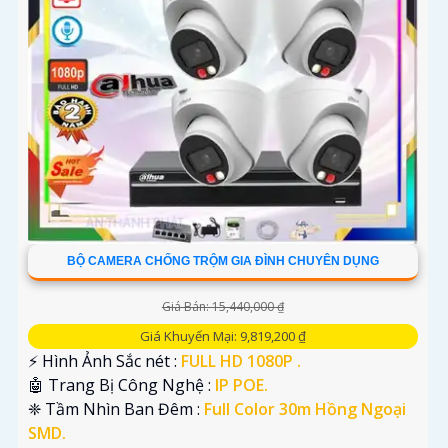
'
BỘ CAMERA CHỐNG TRỘM GIA ĐÌNH CHUYÊN DỤNG
Giá Bán: 15,440,000 ₫
Giá Khuyến Mại: 9,819,200 ₫
️⚡ Hình Ảnh Sắc nét :
FULL HD 1080P .
🤖️ Trang Bị Công Nghệ :
IP POE.
❈ Tầm Nhìn Ban Đêm :
Full Color 30m Hồng Ngoại
SMD.