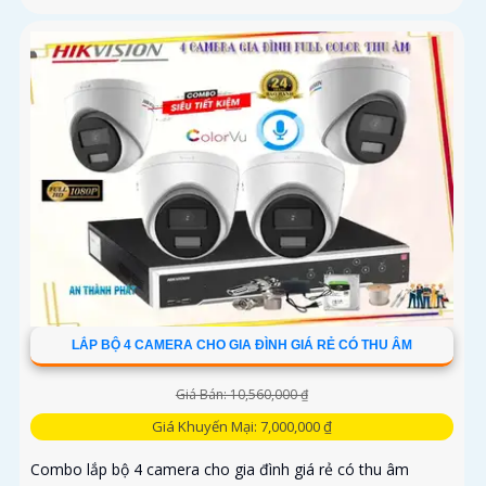
LẮP BỘ 4 CAMERA CHO GIA ĐÌNH GIÁ RẺ CÓ THU ÂM
Giá Bán: 10,560,000 ₫
Giá Khuyến Mại: 7,000,000 ₫
Combo lắp bộ 4 camera cho gia đình giá rẻ có thu âm