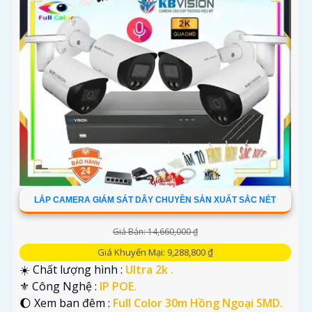
LẮP CAMERA GIÁM SÁT DÂY CHUYỀN SẢN XUẤT SẮC NÉT
Giá Bán: 14,660,000 ₫
Giá Khuyến Mại: 9,288,800 ₫
☀️ Chất lượng hình :
Ultra 2k .
⚜️ Công Nghệ :
IP POE.
🌔 Xem ban đêm :
Full Color 30m Hồng Ngoại SMD.