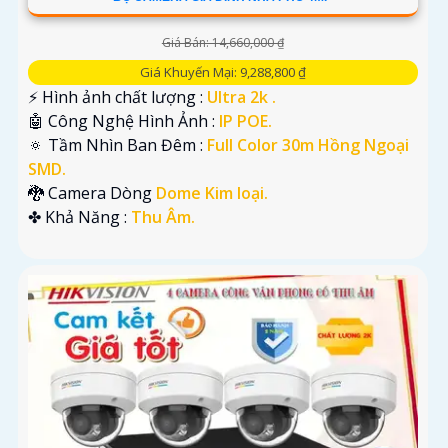
Giá Bán: 14,660,000 ₫
Giá Khuyến Mại: 9,288,800 ₫
️⚡ Hình ảnh chất lượng :
Ultra 2k .
🤖️ Công Nghệ Hình Ảnh :
IP POE.
🔅 Tầm Nhìn Ban Đêm :
Full Color 30m Hồng Ngoại
SMD.
🐉️ Camera Dòng
Dome Kim loại.
️✤ Khả Năng :
Thu Âm.