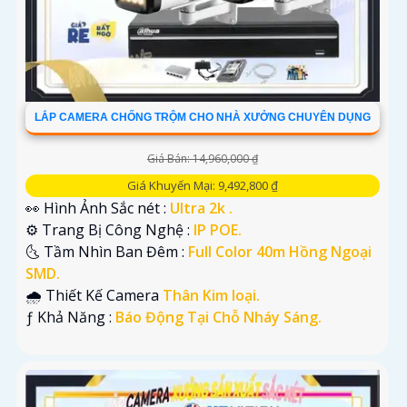
LẮP CAMERA CHỐNG TRỘM CHO NHÀ XƯỞNG CHUYÊN DỤNG
Giá Bán: 14,960,000 ₫
Giá Khuyến Mại: 9,492,800 ₫
👀 Hình Ảnh Sắc nét :
Ultra 2k .
⚙ Trang Bị Công Nghệ :
IP POE.
🌜 Tầm Nhìn Ban Đêm :
Full Color 40m Hồng Ngoại
SMD.
🌧️ Thiết Kế Camera
Thân Kim loại.
️ƒ Khả Năng :
Báo Động Tại Chỗ Nháy Sáng.