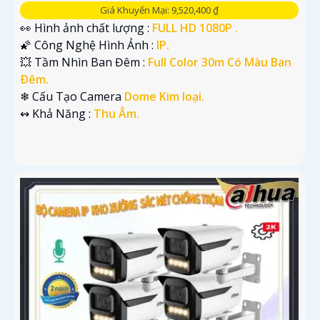
Giá Khuyến Mại: 9,520,400 ₫
👀 Hình ảnh chất lượng :
FULL HD 1080P .
🌠 Công Nghệ Hình Ảnh :
IP.
💥 Tầm Nhìn Ban Đêm :
Full Color 30m Có Màu Ban
Ðêm.
❄ Cấu Tạo Camera
Dome Kim loại.
️↭ Khả Năng :
Thu Âm.