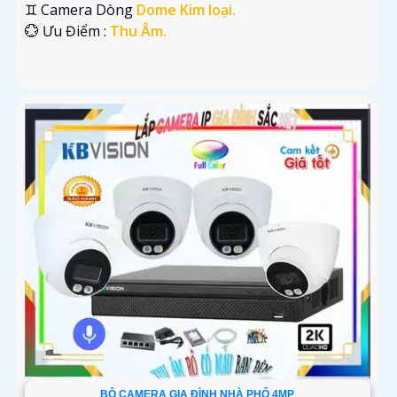
♊ Camera Dòng
Dome Kim loại.
️💮 Ưu Điểm :
Thu Âm.
BỘ CAMERA GIA ĐÌNH NHÀ PHỐ 4MP