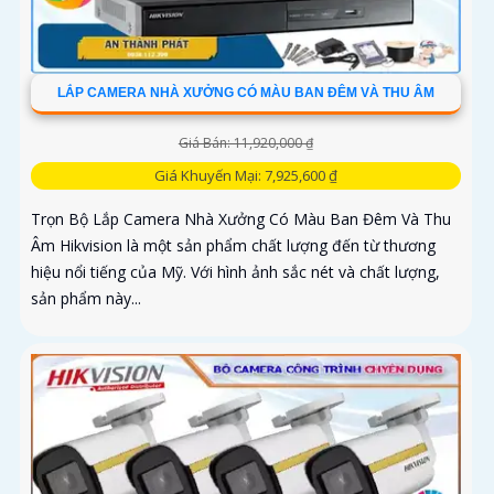
LẮP CAMERA NHÀ XƯỞNG CÓ MÀU BAN ĐÊM VÀ THU ÂM
Giá Bán: 11,920,000 ₫
Giá Khuyến Mại: 7,925,600 ₫
Trọn Bộ Lắp Camera Nhà Xưởng Có Màu Ban Đêm Và Thu
Âm Hikvision là một sản phẩm chất lượng đến từ thương
hiệu nổi tiếng của Mỹ. Với hình ảnh sắc nét và chất lượng,
sản phẩm này...