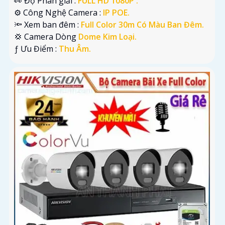
👀 Độ Phân giải :
FULL HD 1080P .
⚙ Công Nghệ Camera :
IP POE.
🔦 Xem ban đêm :
Full Color 30m Có Màu Ban Đêm.
💢 Camera Dòng
Dome Kim Loại.
️ƒ Ưu Điểm :
Thu Âm.