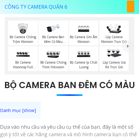
CÔNG TY CAMERA QUẬN 6
Bộ Camera Chống
Bộ Camera Ban
Bộ Camera Ghi Âm
Lắp Camera
Trộm Kbvision
Đêm Có Màu
Kbvision
Kbvision Trọn Gói
Kbvision
Bộ Camera
Bộ Camera Ip Chất
Bô Camera Chống
Lắp Camera Giá
Visioncop Full
Lượng
Trộm Hikvision
Rẻ Trọn Gói
Color
BỘ CAMERA BAN ĐÊM CÓ MÀU
Dựa vào nhu cầu và yêu cầu cụ thể của bạn, đây là một số
gợi ý tốt về các hãng camera và mô hình camera bạn có thể