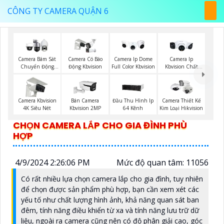
CÔNG TY CAMERA QUẬN 6
Camera Bám Sát
Camera Có Báo
Camera Ip Dome
Camera Ip
Chuyển Động
Động Kbvision
Full Color Kbvision
Kbvision Chất
Kbvision
Lượng
Camera Kbvision
Bán Camera
Đầu Thu Hình Ip
Camera Thiết Kế
4K Siêu Nét
Kbvision 2MP
64 Kênh
Kim Loại Hikvision
CHỌN CAMERA LẮP CHO GIA ĐÌNH PHÙ
HỢP
4/9/2024 2:26:06 PM
Mức độ quan tâm: 11056
Có rất nhiều lựa chọn camera lắp cho gia đình, tuy nhiên
để chọn được sản phẩm phù hợp, bạn cần xem xét các
yếu tố như chất lượng hình ảnh, khả năng quan sát ban
đêm, tính năng điều khiển từ xa và tính năng lưu trữ dữ
liệu, ngoài ra camera cũng nên có độ phân giải cao, góc