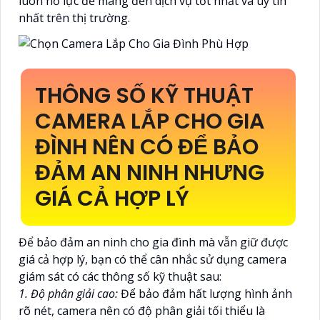
luôn nỗ lực để mang đến dịch vụ tốt nhất và uy tín
nhất trên thị trường.
THÔNG SỐ KỸ THUẬT
CAMERA LẮP CHO GIA
ĐÌNH NÊN CÓ ĐỂ BẢO
ĐẢM AN NINH NHƯNG
GIÁ CẢ HỢP LÝ
Để bảo đảm an ninh cho gia đình mà vẫn giữ được
giá cả hợp lý, bạn có thể cân nhắc sử dụng camera
giám sát có các thông số kỹ thuật sau:
1. Độ phân giải cao:
Để bảo đảm hất lượng hình ảnh
rõ nét, camera nên có độ phân giải tối thiểu là