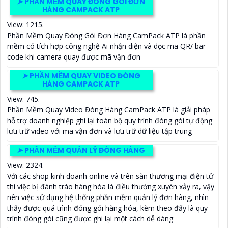
➤
PHẦN MỀM QUAY ĐÓNG GÓI ĐƠN
HÀNG CAMPACK ATP
View: 1215.
Phần Mềm Quay Đóng Gói Đơn Hàng CamPack ATP là phần
mềm có tích hợp công nghệ Ai nhận diện và dọc mã QR/ bar
code khi camera quay được mã vận đơn
➤
PHẦN MỀM QUAY VIDEO ĐÓNG
HÀNG CAMPACK ATP
View: 745.
Phần Mềm Quay Video Đóng Hàng CamPack ATP là giải pháp
hỗ trợ doanh nghiệp ghi lại toàn bộ quy trình đóng gói tự động
lưu trữ video với mã vận đơn và lưu trữ dữ liệu tập trung
➤
PHẦN MỀM QUẢN LÝ ĐÓNG HÀNG
View: 2324.
Với các shop kinh doanh online và trên sàn thương mại điện tử
thì việc bị đánh tráo hàng hóa là điều thường xuyên xảy ra, vậy
nên việc sử dụng hệ thống phần mềm quản lý đơn hàng, nhìn
thấy được quá trình đóng gói hàng hóa, kèm theo đấy là quy
trình đóng gói cũng được ghi lại một cách dễ dàng