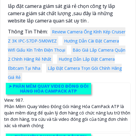
lắp đặt camera giám sát giá rẻ chọn công ty lắp
camera giám sát chất lượng ,sau đây là những
website lắp camera quan sát uy tín .
Thông Tin Thêm:
Review Camera Ống Kính Kép Cruiser
Z 3K IPC-S7DP-5M0WEZ
Hướng Dẫn Cài Đặt Camera
Wifi Giấu Kín Trên Điện Thoại
Báo Giá Lắp Camera Quận
2 Chính Hãng Rẻ Nhất
Hướng Dẫn Lắp Đặt Camera
Ebitcam Tại Nha
Lắp Đặt Camera Trọn Gói Chính Hãng
Giá Rẻ
➤
PHẦN MỀM QUAY VIDEO ĐÓNG GÓI
HÀNG HÓA CAMPACK ATP
View: 987.
Phần Mềm Quay Video Đóng Gói Hàng Hóa CamPack ATP là
quàn mềm dùng để quản lý đơn hàng có chức năng lưu trữ thôn
tin đơn hàng, tra cứu và tải video đóng gói của từng đơn chính
xác và nhanh chóng