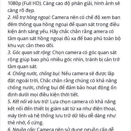
1080p (Full HD). Càng cao độ phân giải, hình ảnh sẽ
càng rõ đẹp.
2. Hỗ trợ hồng ngoại:
Camera nên có chế độ xem ban
đêm thông qua hồng ngoại để quan sát trong điều
kiện ánh sáng yếu. Hãy chắc chắn rằng amera có
tầm quan sát hồng ngoại đủ xa để bao phủ toàn bộ
khu vực cần theo dõi.
3. Góc quan sát rộng:
Chọn camera có góc quan sát
rộng giúp bao phủ nhiều góc nhìn, tránh bị cản trở
tầm quan sát.
4. Chống nước, chống bụi:
Nếu camera sẽ được lắp
đặt ngoài trời, Chắc chắn rằng chúng có khả năng
chống nước, chống bụi để đảm bảo hoạt động ổn
định dưới mọi điều kiện thời tiết.
5. Kết nối và lưu trữ:
Lựa chọn camera có khả năng
kết nối đến thiết bị giám sát từ xa như điện thoại,
máy tính và hệ thống lưu trữ dữ liệu dễ dàng như
thẻ nhớ, ổ cứng.
6. Nguồn cấp:
Camera nên sử dụng nguồn cấp dễ