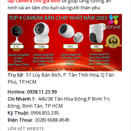
lắp camera cho gia đình
sẽ giúp tăng cường an
ninh và an tâm cho bạn và người thân yêu.
Trụ Sở:
51 Lũy Bán Bích, P. Tân Thới Hòa, Q.Tân
Phú, TP.HCM
Hotline: 0938.11.23.99
Chi Nhánh 1:
445/38 Tân Hòa Đông,P Bình Trị
Đông, Bình Tân, TP HCM
Kỹ Thuật:
0906.855.330
Điện Thoại:
(028) 6688.4949
LIÊN KẾT WEBSITE