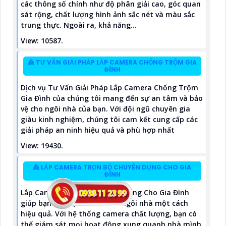
các thông số chính như độ phân giải cao, góc quan
sát rộng, chất lượng hình ảnh sắc nét và màu sắc
trung thực. Ngoài ra, khả năng...
View: 10587.
👸 TƯ VẤN GIẢI PHÁP LẮP CAMERA CHỐNG TRỘM GIA
ĐÌNH
Dịch vụ Tư Vấn Giải Pháp Lắp Camera Chống Trộm
Gia Đình của chúng tôi mang đến sự an tâm và bảo
vệ cho ngôi nhà của bạn. Với đội ngũ chuyên gia
giàu kinh nghiệm, chúng tôi cam kết cung cấp các
giải pháp an ninh hiệu quả và phù hợp nhất
View: 19430.
👸 LẮP CAMERA TRỌN BỘ CHUYÊN DỤNG CHO GIA
ĐÌNH
Lắp Camera Trọn Bộ Chuyên Dụng Cho Gia Đình
giúp bạn bảo vệ an ninh cho ngôi nhà một cách
hiệu quả. Với hệ thống camera chất lượng, bạn có
thể giám sát mọi hoạt động xung quanh nhà mình