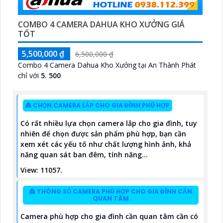
COMBO 4 CAMERA DAHUA KHO XƯỞNG GIÁ
TỐT
5,500,000 ₫
6,500,000 ₫
Combo 4 Camera Dahua Kho Xưởng tại An Thành Phát
chỉ với
5. 500
👸 CHỌN CAMERA LẮP CHO GIA ĐÌNH PHÙ HỢP
Có rất nhiều lựa chọn camera lắp cho gia đình, tuy
nhiên để chọn được sản phẩm phù hợp, bạn cần
xem xét các yếu tố như chất lượng hình ảnh, khả
năng quan sát ban đêm, tính năng...
View: 11057.
👸 THÔNG SỐ CAMERA PHÙ HỢP CHO GIA ĐÌNH CẦN
QUAN TÂM
Camera phù hợp cho gia đình cần quan tâm cần có