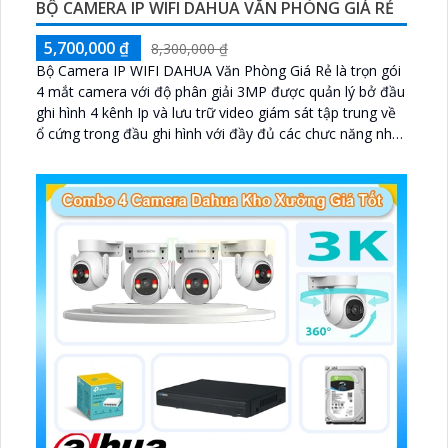
BỘ CAMERA IP WIFI DAHUA VĂN PHÒNG GIÁ RẺ
5,700,000 ₫
8,300,000 ₫
Bộ Camera IP WIFI DAHUA Văn Phòng Giá Rẻ là trọn gói
4 mắt camera với độ phân giải 3MP được quản lý bở đầu
ghi hình 4 kênh Ip và lưu trữ video giám sát tập trung về
ổ cứng trong đầu ghi hình với đầy đủ các chưc năng như
AI Phát hiện chuyển động, đàm thoại âm thanh 2 chiều
và giám sát có màu vào ban đêm