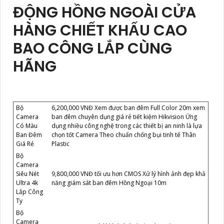
ĐỘNG HỒNG NGOÀI CỬA
HÀNG CHIẾT KHẤU CAO
BAO CÔNG LẮP CÙNG
HÃNG
Bộ
6,200,000 VNĐ Xem được ban đêm Full Color 20m xem
Camera
ban đêm chuyên dụng giá rẻ tiết kiệm Hikvision Ứng
Có Màu
dụng nhiều công nghệ trong các thiết bị an ninh là lựa
Ban Đêm
chọn tốt Camera Theo chuẩn chống bụi tinh tế Thân
Giá Rẻ
Plastic
Bộ
Camera
Siêu Nét
9,800,000 VNĐ tối ưu hơn CMOS Xử lý hình ảnh đẹp khả
Ultra 4k
năng giám sát ban đêm Hồng Ngoại 10m
Lắp Công
Ty
Bộ
Camera