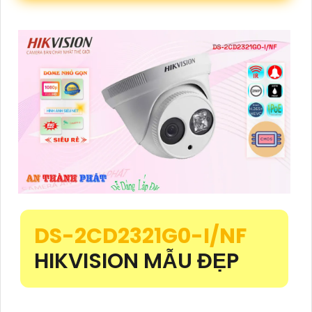
DS-2CD2321G0-I/NF
HIKVISION MẪU ĐẸP