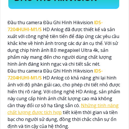
Đầu thu camera Đầu Ghi Hình Hikvision
IDS-
7204HUHI-M1/S
HD Anlog đã được thiết kế và sản
xuất với công nghệ tiên tiến để đáp ứng các yêu cầu
khắc khe về hình ảnh trong các dự án cụ thể. Với sử
dụng chip hình ảnh 8.0 megapixel Ultra 4k, sản
phẩm này mang đến cho người dùng chất lượng
hình ảnh đáng kinh ngạc và chi tiết sắc nét.
Đầu thu camera Đầu Ghi Hình Hikvision
IDS-
7204HUHI-M1/S
HD Anlog có khả năng ghi lại hình
ảnh với độ phân giải cao, cho phép chi tiết nhỏ được
hiển thị rõ ràng. Với công nghệ HD Anlog, sản phẩm
này cung cấp hình ảnh chất lượng cao mà không
cần thay đổi cơ sở hạ tầng sẵn có.
Những tính năng
chất lượng được tích hợp
tiết kiệm thời gian và tiền
bạc cho người sử dụng, đồng thời chắc chắn sự ổn
định và tin cậy của hệ thống.