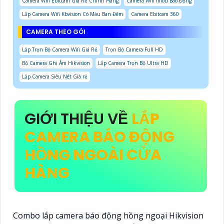
Camera Wifi Ebitcam Giá Rẻ Chính Hãng
Camera Wifi Imou Báo Động
Lắp Camera Wifi Kbvision Có Màu Ban Đêm
Camera Ebitcam 360
CAMERA THEO GÓI
Lắp Trọn Bộ Camera Wifi Giá Rẻ
Trọn Bộ Camera Full HD
Bộ Camera Ghi Âm Hikvision
Lắp Camera Trọn Bộ Ultra HD
Lắp Camera Siêu Nét Giá rẻ
GIỚI THIỆU VỀ
LẮP
CAMERA BÁO ĐỘNG
HỒNG NGOÀI CỬA
HÀNG
Combo lắp camera báo động hồng ngoại Hikvision