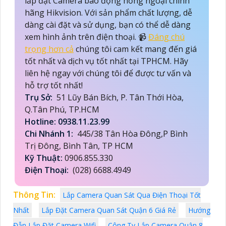
lắp đặt Camera báo động hồng ngoại chính
hãng Hikvision. Với sản phẩm chất lượng, dễ
dàng cài đặt và sử dụng, bạn có thể dễ dàng
xem hình ảnh trên điện thoại. 📹
Đáng chú
trọng hơn cả
chúng tôi cam kết mang đến giá
tốt nhất và dịch vụ tốt nhất tại TPHCM. Hãy
liên hệ ngay với chúng tôi để được tư vấn và
hỗ trợ tốt nhất!
Trụ Sở:
51 Lũy Bán Bích, P. Tân Thới Hòa,
Q.Tân Phú, TP.HCM
Hotline: 0938.11.23.99
Chi Nhánh 1:
445/38 Tân Hòa Đông,P Bình
Trị Đông, Bình Tân, TP HCM
Kỹ Thuật:
0906.855.330
Điện Thoại:
(028) 6688.4949
Thông Tin:
Lắp Camera Quan Sát Qua Điện Thoại Tốt
Nhất
Lắp Đặt Camera Quan Sát Quận 6 Giá Rẻ
Hướng
Đẫn Lắp Đặt Camera Wifi
Công Ty Lắp Camera Quận 8