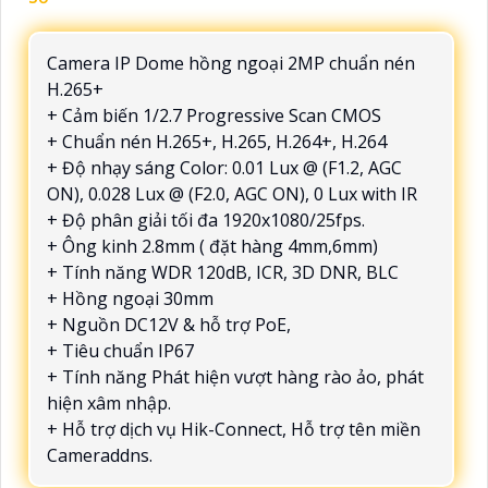
Camera IP Dome hồng ngoại 2MP chuẩn nén
H.265+
+ Cảm biến 1/2.7 Progressive Scan CMOS
+ Chuẩn nén H.265+, H.265, H.264+, H.264
+ Độ nhạy sáng Color: 0.01 Lux @ (F1.2, AGC
ON), 0.028 Lux @ (F2.0, AGC ON), 0 Lux with IR
+ Độ phân giải tối đa 1920x1080/25fps.
+ Ông kinh 2.8mm ( đặt hàng 4mm,6mm)
+ Tính năng WDR 120dB, ICR, 3D DNR, BLC
+ Hồng ngoại 30mm
+ Nguồn DC12V & hỗ trợ PoE,
+ Tiêu chuẩn IP67
+ Tính năng Phát hiện vượt hàng rào ảo, phát
hiện xâm nhập.
+ Hỗ trợ dịch vụ Hik-Connect, Hỗ trợ tên miền
Cameraddns.