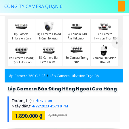
CÔNG TY CAMERA QUẬN 6
Bộ Camera
Bộ Camera Chống
Bộ Camera Ghi
Lắp Camera
Hikvision Ban
Trộm Hikvision
Âm Hikvision
Hikvision Trọn Bộ
Đêm Có Màu
Bộ Camera Ban
Bộ Camera Trong
Bô Camera Chống
Camera Hikvision
Đêm Có Màu
Nhà
Trộm Hikvision
Ultra 2K
Lắp Camera 360 Giá Rẻ
Lắp Camera Hikvision Trọn Bộ
Lắp Camera Báo Động Hồng Ngoài Cửa Hàng
Thương hiệu:
Hikvision
Ngày đăng:
4/22/2023 4:57:18 PM
1,890,000 ₫
2,700,000 ₫