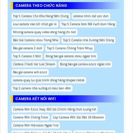
CAMERA THEO CHỨC NĂNG
Top 5 Camera Cho Kho Hàng Nên Dùng
camera nhìn mã vận đơn
Loại camera nào tốt nhất giá rẻ
Top 5 Camera Xem Mã Vạch Đơn Hàng
Những camera quay video đóng hàng chi tiết
Báo Giá Camera imou Trong Nhà
Top 5 Camera nhà Xưởng Nên Dùng
Báo giá camera 2 mắt
Top 5 Camera Chống Trộm Nhạy
Top 5 Camera 2 Mắt
Bảng báo giá camera imou ngoài trời
Camera Check Var Live Stream
Bảng báo giá camera ezviz ngoài trời
Báo giá camera wifi ezviz
camera quay lại quá trình đóng hàng shopee tiktok
Top 5 camera nhà xưởng có màu ban đêm
CAMERA KẾT NỐI WIFI
Camera Wifi Ezviz Xoay 360 Độ Chính Hãng chất lượng tốt
Camera Wifi Chống Trộm
Lắp Camera Wifi Sắc Nét 2K Kbvsiion
Camera Wifi Hikvision Ngoài Trời