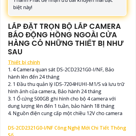
Thành Phát để nhận ưu đãi khuyến mãi đặc
biệt này!
LẮP ĐẶT TRỌN BỘ LẮP CAMERA
BÁO ĐỘNG HỒNG NGOÀI CỬA
HÀNG CÓ NHỮNG THIẾT BỊ NHƯ
SAU
Thiết bị chính
1. 4 Camera quan sát DS-2CD2321G0-I/NF, Bảo
hành lên đến 24 tháng
2. 1 Đầu thu quản lý IDS-7204HUHI-M1/S và lưu trữ
hình ảnh của camera, Bảo hành 24 tháng
3. 1 Ổ cứng 500GB ghi hình cho bộ 4 camera với
dung lượng lên đến 1 tuần, bảo hành 18 tháng
4. Nguồn điện cung cấp một chiều 12V cho camera
DS-2CD2321G0-I/NF Công Nghệ Mới Chi Tiết Thông
Số