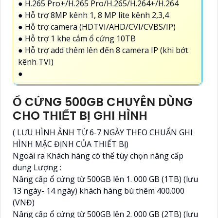
● H.265 Pro+/H.265 Pro/H.265/H.264+/H.264
● Hỗ trợ 8MP kênh 1, 8 MP lite kênh 2,3,4
● Hỗ trợ camera (HDTVI/AHD/CVI/CVBS/IP)
● Hỗ trợ 1 khe cắm ổ cứng 10TB
● Hỗ trợ add thêm lên đến 8 camera IP (khi bớt
kênh TVI)
●
Ổ CỨNG 500GB CHUYÊN DÙNG
CHO THIẾT BỊ GHI HÌNH
( LƯU HÌNH ẢNH TỪ 6-7 NGÀY THEO CHUẨN GHI
HÌNH MẶC ĐỊNH CỦA THIẾT BỊ)
Ngoài ra Khách hàng có thể tùy chọn nâng cấp
dung Lượng :
Nâng cấp ổ cứng từ 500GB lên 1. 000 GB (1TB) (lưu
13 ngày- 14 ngày) khách hàng bù thêm 400.000
(VNĐ)
Nâng cấp ổ cứng từ 500GB lên 2. 000 GB (2TB) (lưu