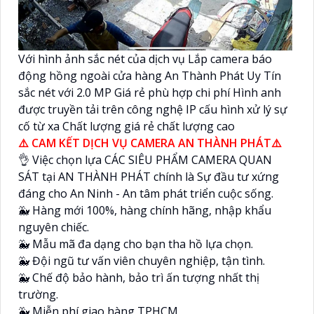
Với hình ảnh sắc nét của dịch vụ Lắp camera báo
động hồng ngoài cửa hàng An Thành Phát Uy Tín
sắc nét với 2.0 MP Giá rẻ phù hợp chi phí Hình anh
được truyền tải trên công nghệ IP cấu hình xử lý sự
cố từ xa Chất lượng giá rẻ chất lượng cao
⚠️ CAM KẾT DỊCH VỤ CAMERA AN THÀNH PHÁT⚠️
👌 Việc chọn lựa CÁC SIÊU PHẨM CAMERA QUAN
SÁT tại AN THÀNH PHÁT chính là Sự đầu tư xứng
đáng cho An Ninh - An tâm phát triển cuộc sống.
🐳 Hàng mới 100%, hàng chính hãng, nhập khẩu
nguyên chiếc.
🐳 Mẫu mã đa dạng cho bạn tha hồ lựa chọn.
🐳 Đội ngũ tư vấn viên chuyên nghiệp, tận tình.
🐳 Chế độ bảo hành, bảo trì ấn tượng nhất thị
trường.
🐳 Miễn phí giao hàng TPHCM