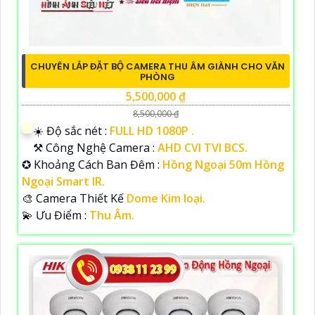
CHUYÊN LẮP ĐẶT BỘ CAMERA THU ÂM GIÀNH CHO VĂN
PHÒNG
5,500,000 ₫
8,500,000 ₫
☀️ Độ sắc nét :
FULL HD 1080P .
⚒ Công Nghệ Camera :
AHD CVI TVI BCS.
✪ Khoảng Cách Ban Đêm :
Hồng Ngoại 50m Hồng
Ngoại Smart IR.
🎨 Camera Thiết Kế
Dome Kim loại.
️💫 Ưu Điểm :
Thu Âm.