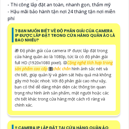
- Thi công lắp đặt an toàn, nhanh gọn, thẩm mỹ
- Hậu mãi bảo hành tận nơi 24 tháng tận nơi miễn
phí
❔ BẠN MUỐN BIẾT VỀ ĐỘ PHÂN GIẢI CỦA CAMERA
IP ĐƯỢC LẮP ĐẶT TRONG CỬA HÀNG QUẦN ÁO LÀ
BAO NHIÊU?
🎁 Độ phân giải của camera IP được lắp đặt trong
cửa hàng quần áo là 1080p, tức là có độ phân giải
full HD (1920x1080 pixel). 🔳
Cộng nghệ tích hợp trong
sản phẩm cao cấp
🎛
chắc chắn
hình ảnh sắc nét và
chi tiết, giúp quản lý và giám sát hiệu quả mà không
gây mờ hoặc nhoè. Với độ phân giải cao như vậy,
bạn có thể dễ dàng nhận diện các thông tin quan
trọng như hình ảnh sản phẩm, mặt người hoặc các
chi tiết khác trong cửa hàng một cách rõ ràng và
chính xác.
‼️ CAMERA IP LẮP ĐẶT TẠI CỬA HÀNG QUẦN ÁO