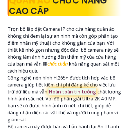
QUẦN ÁO
CHỨC NĂNG
CAO CẤP
Trọn bộ lắp đặt Camera IP cho cửa hàng quần áo
không chỉ đem lại sự an ninh mà còn góp phần tạo
điểm nhấn mỹ thuật cho không gian của bạn. Với
thiết kế nhỏ gọn nhưng độc đáo, bộ camera này sẽ
không làm ảnh hưởng đến thẩm mỹ của cửa hàng
của bạn mà vẫn 🎛
chắc chắn
khả năng quan sát một
cách hiệu quả.
Công nghệ nén hình H.265+ được tích hợp vào bộ
camera giúp tiết kiệm chi phí đáng kể cho việc lưu
trữ dữ liệu mà vẫn
Hoàn toàn tin tưởng
chất lượng
hình ảnh sắc nét. Với độ phân giải Ultra 2K 4.0 MP,
bạn sẽ có được hình ảnh rõ nét, chi tiết, giúp dễ
dàng nhận diện các vật thể và người trong phạm vi
giám sát.
Bộ camera này được bán và bảo hành tại An Thành