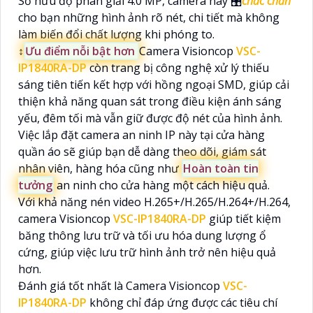
Sở hữu độ phân giải 4.0 MP, camera này 🎛
chắc chắn
cho bạn những hình ảnh rõ nét, chi tiết mà không
làm biến đổi chất lượng khi phóng to.
↕️
Ưu điểm nỗi bật hơn
Camera Visioncop
VSC-
IP1840RA-DP
còn trang bị công nghệ xử lý thiếu
sáng tiên tiến kết hợp với hồng ngoại SMD, giúp cải
thiện khả năng quan sát trong điều kiện ánh sáng
yếu, đêm tối mà vẫn giữ được độ nét của hình ảnh.
Việc lắp đặt camera an ninh IP này tại cửa hàng
quần áo sẽ giúp bạn dễ dàng theo dõi, giám sát
nhân viên, hàng hóa cũng như
Hoàn toàn tin
tưởng
an ninh cho cửa hàng một cách hiệu quả.
Với khả năng nén video H.265+/H.265/H.264+/H.264,
camera Visioncop
VSC-IP1840RA-DP
giúp tiết kiệm
băng thông lưu trữ và tối ưu hóa dung lượng ổ
cứng, giúp việc lưu trữ hình ảnh trở nên hiệu quả
hơn.
Đánh giá tốt nhất là Camera Visioncop
VSC-
IP1840RA-DP
không chỉ đáp ứng được các tiêu chí