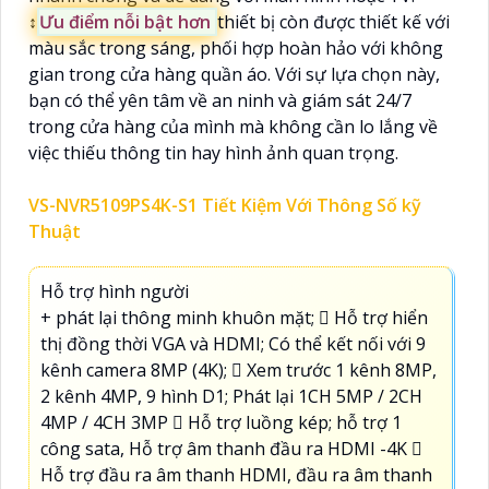
↕️
Ưu điểm nỗi bật hơn
thiết bị còn được thiết kế với
màu sắc trong sáng, phối hợp hoàn hảo với không
gian trong cửa hàng quần áo. Với sự lựa chọn này,
bạn có thể yên tâm về an ninh và giám sát 24/7
trong cửa hàng của mình mà không cần lo lắng về
việc thiếu thông tin hay hình ảnh quan trọng.
VS-NVR5109PS4K-S1 Tiết Kiệm Với Thông Số kỹ
Thuật
Hỗ trợ hình người
+ phát lại thông minh khuôn mặt;  Hỗ trợ hiển
thị đồng thời VGA và HDMI; Có thể kết nối với 9
kênh camera 8MP (4K);  Xem trước 1 kênh 8MP,
2 kênh 4MP, 9 hình D1; Phát lại 1CH 5MP / 2CH
4MP / 4CH 3MP  Hỗ trợ luồng kép; hỗ trợ 1
công sata, Hỗ trợ âm thanh đầu ra HDMI -4K 
Hỗ trợ đầu ra âm thanh HDMI, đầu ra âm thanh