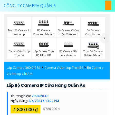
CÔNG TY CAMERA QUẬN 6
Trọn Bộ Camera Ip
Bộ Camera
Bộ Camera Chống
Bộ Camera
Visioncop
Visioncop Ghi Âm
Trộm Visioncop
Visioncop Full
Color
Camera Visioncop
Lắp Camera Trọn
Bộ Camera Ghi
Trọn Bộ Camera
Trọn Bộ
Bộ Ultra HD
Âm Kbvision
Dahua Ghi Âm
Lắp Camera 360 Giá Rẻ
Camera Visioncop Trọn Bộ
Bộ Camera
Visioncop Ghi Âm
Lắp Bộ Camera IP Cửa Hàng Quần Áo
Thương hiệu:
VISIONCOP
Ngày đăng:
3/4/2024 5:13:24 PM
4,800,000 ₫
6,780,000 ₫