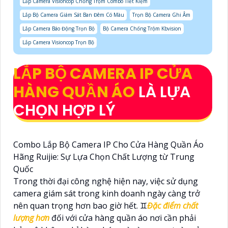
Lắp Camera Visioncop Chống Trộm Combo Tiết Kiệm
Lắp Bộ Camera Giám Sát Ban Đêm Có Màu
Trọn Bộ Camera Ghi Âm
Lắp Camera Báo Động Trọn Bộ
Bộ Camera Chống Trộm Kbvision
Lắp Camera Visioncop Trọn Bộ
LẮP BỘ CAMERA IP CỬA
HÀNG QUẦN ÁO
LÀ LỰA
CHỌN HỢP LÝ
Combo Lắp Bộ Camera IP Cho Cửa Hàng Quần Áo
Hãng Ruijie: Sự Lựa Chọn Chất Lượng từ Trung
Quốc
Trong thời đại công nghệ hiện nay, việc sử dụng
camera giám sát trong kinh doanh ngày càng trở
nên quan trọng hơn bao giờ hết. ♊
Đặc điểm chất
lượng hơn
đối với cửa hàng quần áo nơi cần phải