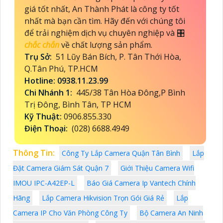
giá tốt nhất, An Thành Phát là công ty tốt
nhất mà bạn cần tìm. Hãy đến với chúng tôi
để trải nghiệm dịch vụ chuyên nghiệp và 🎛
chắc chắn
về chất lượng sản phẩm.
Trụ Sở:
51 Lũy Bán Bích, P. Tân Thới Hòa,
Q.Tân Phú, TP.HCM
Hotline: 0938.11.23.99
Chi Nhánh 1:
445/38 Tân Hòa Đông,P Bình
Trị Đông, Bình Tân, TP HCM
Kỹ Thuật:
0906.855.330
Điện Thoại:
(028) 6688.4949
Thông Tin:
Công Ty Lắp Camera Quận Tân Bình
Lắp
Đặt Camera Giám Sát Quận 7
Giới Thiệu Camera Wifi
IMOU IPC-A42EP-L
Báo Giá Camera Ip Vantech Chính
Hãng
Lắp Camera Hikvision Trọn Gói Giá Rẻ
Lắp
Camera IP Cho Văn Phòng Công Ty
Bộ Camera An Ninh