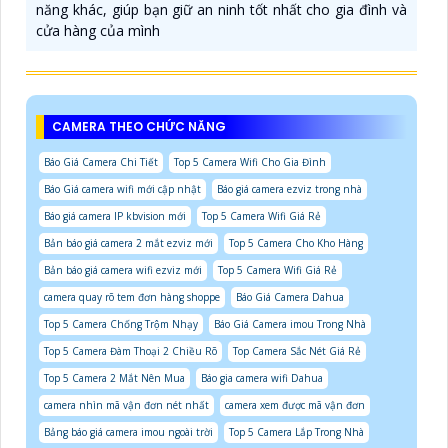
năng khác, giúp bạn giữ an ninh tốt nhất cho gia đình và
cửa hàng của mình
CAMERA THEO CHỨC NĂNG
Báo Giá Camera Chi Tiết
Top 5 Camera Wifi Cho Gia Đình
Báo Giá camera wifi mới cập nhật
Báo giá camera ezviz trong nhà
Báo giá camera IP kbvision mới
Top 5 Camera Wifi Giá Rẻ
Bản báo giá camera 2 mắt ezviz mới
Top 5 Camera Cho Kho Hàng
Bản báo giá camera wifi ezviz mới
Top 5 Camera Wifi Giá Rẻ
camera quay rõ tem đơn hàng shoppe
Báo Giá Camera Dahua
Top 5 Camera Chống Trộm Nhạy
Báo Giá Camera imou Trong Nhà
Top 5 Camera Đàm Thoại 2 Chiều Rõ
Top Camera Sắc Nét Giá Rẻ
Top 5 Camera 2 Mắt Nên Mua
Báo gia camera wifi Dahua
camera nhìn mã vận đơn nét nhất
camera xem được mã vận đơn
Bảng báo giá camera imou ngoài trời
Top 5 Camera Lắp Trong Nhà