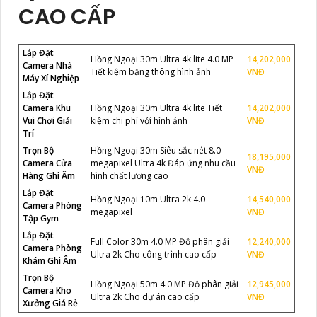
CAO CẤP
Lắp Đặt
Hồng Ngoại 30m Ultra 4k lite 4.0 MP
14,202,000
Camera Nhà
Tiết kiệm băng thông hình ảnh
VNĐ
Máy Xí Nghiệp
Lắp Đặt
Camera Khu
Hồng Ngoại 30m Ultra 4k lite Tiết
14,202,000
Vui Chơi Giải
kiệm chi phí với hình ảnh
VNĐ
Trí
Trọn Bộ
Hồng Ngoại 30m Siêu sắc nét 8.0
18,195,000
Camera Cửa
megapixel Ultra 4k Đáp ứng nhu cầu
VNĐ
Hàng Ghi Âm
hình chất lượng cao
Lắp Đặt
Hồng Ngoại 10m Ultra 2k 4.0
14,540,000
Camera Phòng
megapixel
VNĐ
Tập Gym
Lắp Đặt
Full Color 30m 4.0 MP Độ phân giải
12,240,000
Camera Phòng
Ultra 2k Cho công trình cao cấp
VNĐ
Khám Ghi Âm
Trọn Bộ
Hồng Ngoại 50m 4.0 MP Độ phân giải
12,945,000
Camera Kho
Ultra 2k Cho dự án cao cấp
VNĐ
Xưởng Giá Rẻ