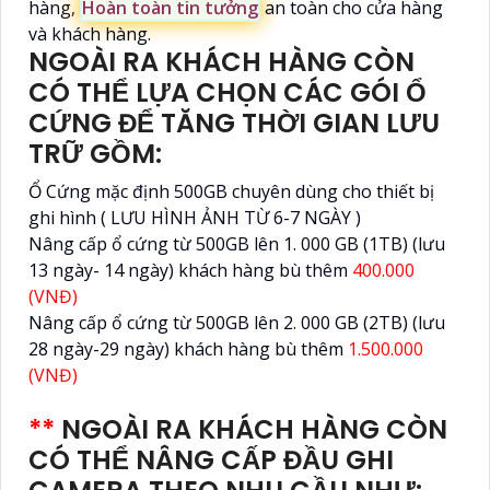
hàng,
Hoàn toàn tin tưởng
an toàn cho cửa hàng
và khách hàng.
NGOÀI RA KHÁCH HÀNG CÒN
CÓ THỂ LỰA CHỌN CÁC GÓI Ổ
CỨNG ĐỂ TĂNG THỜI GIAN LƯU
TRỮ GỒM:
Ổ Cứng mặc định 500GB chuyên dùng cho thiết bị
ghi hình ( LƯU HÌNH ẢNH TỪ 6-7 NGÀY )
Nâng cấp ổ cứng từ 500GB lên 1. 000 GB (1TB) (lưu
13 ngày- 14 ngày) khách hàng bù thêm
400.000
(VNĐ)
Nâng cấp ổ cứng từ 500GB lên 2. 000 GB (2TB) (lưu
28 ngày-29 ngày) khách hàng bù thêm
1.500.000
(VNĐ)
**
NGOÀI RA KHÁCH HÀNG CÒN
CÓ THỂ NÂNG CẤP ĐẦU GHI