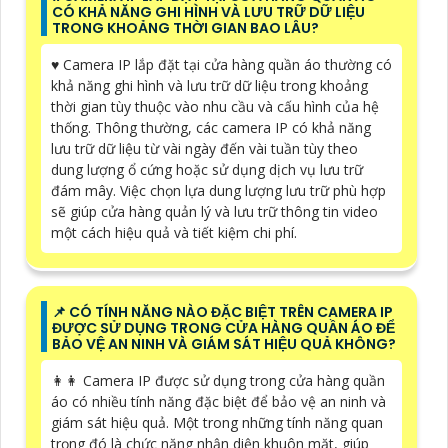
CÓ KHẢ NĂNG GHI HÌNH VÀ LƯU TRỮ DỮ LIỆU
TRONG KHOẢNG THỜI GIAN BAO LÂU?
♥️ Camera IP lắp đặt tại cửa hàng quần áo thường có
khả năng ghi hình và lưu trữ dữ liệu trong khoảng
thời gian tùy thuộc vào nhu cầu và cấu hình của hệ
thống. Thông thường, các camera IP có khả năng
lưu trữ dữ liệu từ vài ngày đến vài tuần tùy theo
dung lượng ổ cứng hoặc sử dụng dịch vụ lưu trữ
đám mây. Việc chọn lựa dung lượng lưu trữ phù hợp
sẽ giúp cửa hàng quản lý và lưu trữ thông tin video
một cách hiệu quả và tiết kiệm chi phí.
📌 CÓ TÍNH NĂNG NÀO ĐẶC BIỆT TRÊN CAMERA IP
ĐƯỢC SỬ DỤNG TRONG CỬA HÀNG QUẦN ÁO ĐỂ
BẢO VỆ AN NINH VÀ GIÁM SÁT HIỆU QUẢ KHÔNG?
️👩‍👩 Camera IP được sử dụng trong cửa hàng quần
áo có nhiều tính năng đặc biệt để bảo vệ an ninh và
giám sát hiệu quả. Một trong những tính năng quan
trọng đó là chức năng nhận diện khuôn mặt, giúp