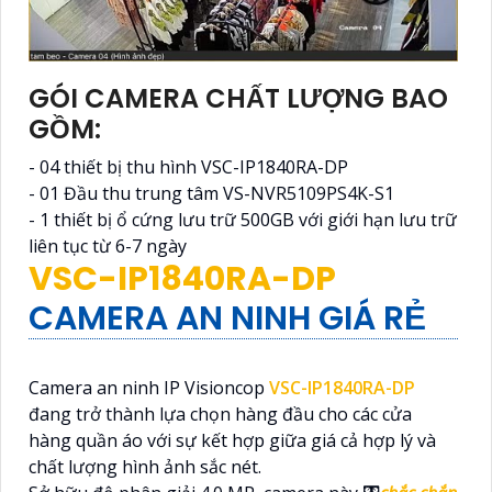
GÓI CAMERA CHẤT LƯỢNG BAO
GỒM:
- 04 thiết bị thu hình VSC-IP1840RA-DP
- 01 Đầu thu trung tâm VS-NVR5109PS4K-S1
- 1 thiết bị ổ cứng lưu trữ 500GB với giới hạn lưu trữ
liên tục từ 6-7 ngày
VSC-IP1840RA-DP
CAMERA AN NINH GIÁ RẺ
Camera an ninh IP Visioncop
VSC-IP1840RA-DP
đang trở thành lựa chọn hàng đầu cho các cửa
hàng quần áo với sự kết hợp giữa giá cả hợp lý và
chất lượng hình ảnh sắc nét.