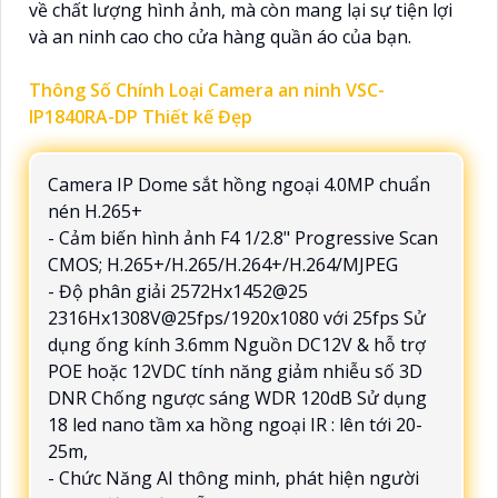
về chất lượng hình ảnh, mà còn mang lại sự tiện lợi
và an ninh cao cho cửa hàng quần áo của bạn.
Thông Số Chính Loại Camera an ninh VSC-
IP1840RA-DP Thiết kế Đẹp
Camera IP Dome sắt hồng ngoại 4.0MP chuẩn
nén H.265+
- Cảm biến hình ảnh F4 1/2.8" Progressive Scan
CMOS; H.265+/H.265/H.264+/H.264/MJPEG
- Độ phân giải 2572Hx1452@25
2316Hx1308V@25fps/1920x1080 với 25fps Sử
dụng ống kính 3.6mm Nguồn DC12V & hỗ trợ
POE hoặc 12VDC tính năng giảm nhiễu số 3D
DNR Chống ngược sáng WDR 120dB Sử dụng
18 led nano tầm xa hồng ngoại IR : lên tới 20-
25m,
- Chức Năng AI thông minh, phát hiện người