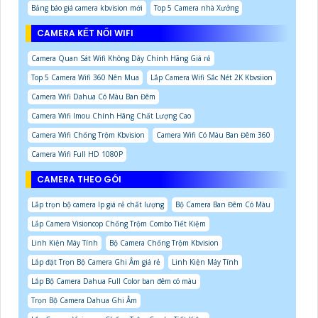
Bảng báo giá camera kbvision mới
Top 5 Camera nhà Xưởng
CAMERA KẾT NỐI WIFI
Camera Quan Sát Wifi Không Dây Chính Hãng Giá rẻ
Top 5 Camera Wifi 360 Nên Mua
Lắp Camera Wifi Sắc Nét 2K Kbvsiion
Camera Wifi Dahua Có Màu Ban Đêm
Camera Wifi Imou Chính Hãng Chất Lượng Cao
Camera Wifi Chống Trộm Kbvision
Camera Wifi Có Màu Ban Đêm 360
Camera Wifi Full HD 1080P
CAMERA THEO GÓI
Lắp trọn bộ camera Ip giá rẻ chất lượng
Bộ Camera Ban Đêm Có Màu
Lắp Camera Visioncop Chống Trộm Combo Tiết Kiệm
Linh Kiện Máy Tính
Bộ Camera Chống Trộm Kbvision
Lắp đặt Trọn Bộ Camera Ghi Âm giá rẻ
Linh Kiện Máy Tính
Lắp Bộ Camera Dahua Full Color ban đêm có màu
Trọn Bộ Camera Dahua Ghi Âm