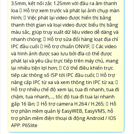
3.5mm, kết nối zắc 1.25mm với đầu ra âm thanh
loa  Hỗ trợ xem trước và phát lại ảnh chụp màn
hình;  Việc phát lại video được hiển thị bằng
thanh thời gian và loại video được biểu thị bằng
màu sắc, giúp truy xuất dữ liệu video dễ dàng và
nhanh chóng;  Hỗ trợ sửa đổi hàng loạt địa chỉ
IPC đầu cuối  Hỗ trợ chuẩn ONVIF;  Các video
và hình ảnh được sao lưu bởi đĩa có thể được
phát lại và yêu cầu trực tiếp trên máy chủ, mang
lại nhiều tiện lợi hơn;  Có thể điều khiển trực
tiếp các thông số ISP tới IPC đầu cuối;  Hỗ trợ
nâng cấp IPC từ xa và xem thông tin IPC từ xa; 
Hỗ trợ nhiều chế độ xem lại, tua đi nhanh, tua đi
chậm, tua nhanh,…, tốc độ tua đi tua lại nhanh
gấp 16 lần;  Hỗ trợ camera H.264 / H.265;  Hỗ
trợ phần mềm quản lý EasyWEB, EasyVMS, hỗ
trợ phần mềm điện thoại di động Android / IOS
APP: P6Slite