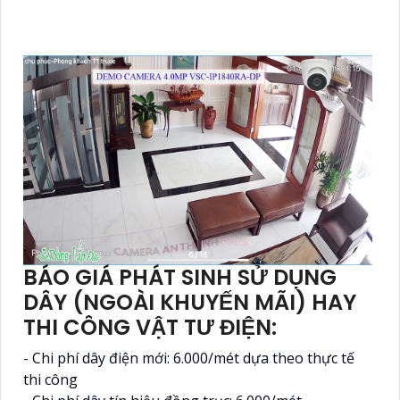
BÁO GIÁ PHÁT SINH SỬ DỤNG
DÂY (NGOÀI KHUYẾN MÃI) HAY
THI CÔNG VẬT TƯ ĐIỆN:
- Chi phí dây điện mới: 6.000/mét dựa theo thực tế
thi công