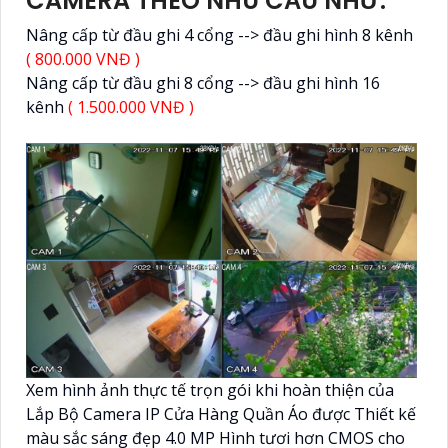
CAMERA THEO NHU CẦU NHƯ:
Nâng cấp từ đầu ghi 4 cổng --> đầu ghi hình 8 kênh
( 800.000 VNĐ )
Nâng cấp từ đầu ghi 8 cổng --> đầu ghi hình 16
kênh
( 1.500.000 VNĐ )
Xem hình ảnh thực tế trọn gói khi hoàn thiện của
Lắp Bộ Camera IP Cửa Hàng Quần Áo được Thiết kế
màu sắc sáng đẹp 4.0 MP Hình tươi hơn CMOS cho