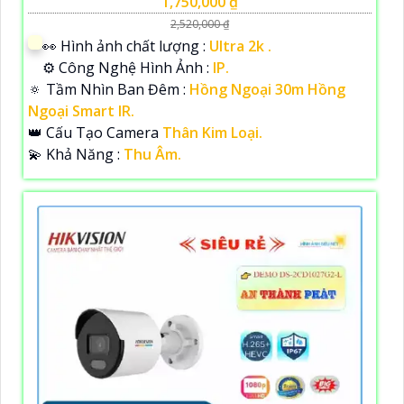
1,750,000 ₫
2,520,000 ₫
️👀 Hình ảnh chất lượng :
Ultra 2k .
⚙ Công Nghệ Hình Ảnh :
IP.
🔅 Tầm Nhìn Ban Đêm :
Hồng Ngoại 30m Hồng
Ngoại Smart IR.
👑 Cấu Tạo Camera
Thân Kim Loại.
️💫 Khả Năng :
Thu Âm.