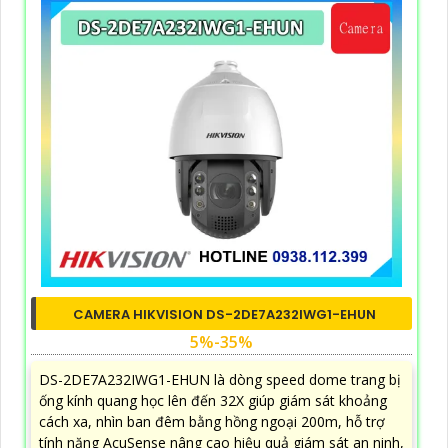
CAMERA HIKVISION DS-2DE7A232IWG1-EHUN
5%-35%
DS-2DE7A232IWG1-EHUN là dòng speed dome trang bị
ống kính quang học lên đến 32X giúp giám sát khoảng
cách xa, nhìn ban đêm bằng hồng ngoại 200m, hỗ trợ
tính năng AcuSense nâng cao hiệu quả giám sát an ninh,