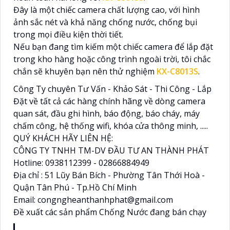
Đây là một chiếc camera chất lượng cao, với hình
ảnh sắc nét và khả năng chống nước, chống bụi
trong mọi điều kiện thời tiết.
Nếu bạn đang tìm kiếm một chiếc camera để lắp đặt
trong kho hàng hoặc công trình ngoài trời, tôi chắc
chắn sẽ khuyên bạn nên thử nghiệm
KX-C8013S
.
Công Ty chuyên Tư Vấn - Khảo Sát - Thi Công - Lắp
Đặt về tất cả các hàng chính hãng về dòng camera
quan sát, đầu ghi hình, báo động, báo cháy, máy
chấm công, hệ thống wifi, khóa cửa thông minh, .....
QUÝ KHÁCH HÃY LIÊN HỆ:
CÔNG TY TNHH TM-DV ĐẦU TƯ AN THÀNH PHÁT
Hotline: 0938112399 - 02866884949
Địa chỉ : 51 Lũy Bán Bích - Phường Tân Thới Hoà -
Quận Tân Phú - Tp.Hồ Chí Minh
Email: congngheanthanhphat@gmail.com
Đề xuất các sản phẩm Chống Nước đang bán chạy