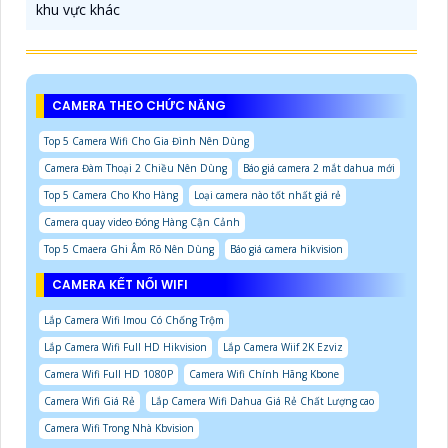
khu vực khác
CAMERA THEO CHỨC NĂNG
Top 5 Camera Wifi Cho Gia Đình Nên Dùng
Camera Đàm Thoại 2 Chiều Nên Dùng
Báo giá camera 2 mắt dahua mới
Top 5 Camera Cho Kho Hàng
Loại camera nào tốt nhất giá rẻ
Camera quay video Đóng Hàng Cận Cảnh
Top 5 Cmaera Ghi Âm Rõ Nên Dùng
Báo giá camera hikvision
CAMERA KẾT NỐI WIFI
Lắp Camera Wifi Imou Có Chống Trộm
Lắp Camera Wifi Full HD Hikvision
Lắp Camera Wiif 2K Ezviz
Camera Wifi Full HD 1080P
Camera Wifi Chính Hãng Kbone
Camera Wifi Giá Rẻ
Lắp Camera Wifi Dahua Giá Rẻ Chất Lượng cao
Camera Wifi Trong Nhà Kbvision