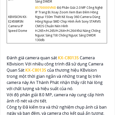
Sáng DWDR
85700000VNÐ
Độ Phân Giải 2.0 MP Công Nghệ
IP Trang Bị Xoay Zoom Xem Ban Đêm Hồng
KBVISION KX-
Ngoại 150m Thiết Kế Xoay 360 Camera Dùng
E2458IRSN
Hồng Ngoại SMD Chip Hình Ảnh Sony STARVIS
Camera IP
CMOS Chuẩn Nén Hình
Speed Dome
H.265+/H.265/H.264+/H.264 Khả Năng Chống
Ngược Sáng Tốt Chống Ngược Sáng DWDR
130db
Đánh giá camera quan sát
KX-C8013S
Camera
KBvision: Với nhiều công trình đã sử dụng Camera
Quan Sát
KX-C8013S
của thương hiệu KBvision
trong một thời gian ngắn và những trang bị trên
camera này An Thành Phát nhận thấy rất hài lòng
với chất lượng và hiệu suất của nó.
Với độ phân giải 8.0 MP, camera này cung cấp hình
ảnh rõ nét và chi tiết.
Công ty Đã kiểm tra và thử nghiệm chụp ảnh cả ban
ngày và ban đêm, và camera cho kết quả ấn tượng.