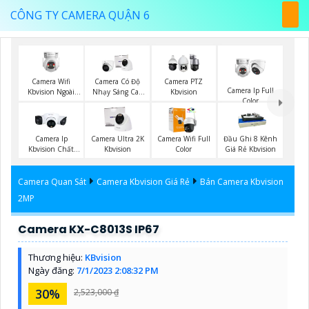
CÔNG TY CAMERA QUẬN 6
Camera Wifi
Camera Có Độ
Camera PTZ
Camera Ip Full
Kbvision Ngoài
Nhạy Sáng Cao
Kbvision
Color
Trời 360
Kbvision
Camera Ip
Camera Ultra 2K
Camera Wifi Full
Đầu Ghi 8 Kênh
Kbvision Chất
Kbvision
Color
Giá Rẻ Kbvision
Lượng
Camera Quan Sát
Camera Kbvision Giá Rẻ
Bán Camera Kbvision
2MP
Camera KX-C8013S IP67
Thương hiệu:
KBvision
Ngày đăng:
7/1/2023 2:08:32 PM
30%
2,523,000 ₫