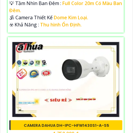
💡 Tầm Nhìn Ban Đêm :
Full Color 20m Có Màu Ban
Đêm.
🕉️ Camera Thiết Kế
Dome Kim Loại.
️☣️ Khả Năng :
Thu hình Ổn Định.
CAMERA DAHUA DH-IPC-HFW1430S1-A-S5