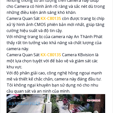
Những thông số ấn tượng trên camera này Giúp
cho Camera có hình ảnh rõ ràng và sắc nét dù trong
những điều kiện ánh sáng khó khăn.
Camera Quan Sát
KX-C8013S
còn được trang bị chíp
xử lý hình ảnh CMOS phiên bản mới nhất, giúp tăng
cường hiệu suất và độ tin cậy.
Với những trang bị của camera này An Thành Phát
thấy rất tin tưởng vào khả năng và chất lượng của
camera này.
Camera Quan Sát
KX-C8013S
Camera KBvision là
một lựa chọn tuyệt vời để bảo vệ và giám sát các
khu vực.
Với độ phân giải cao, công nghệ hồng ngoại mạnh
mẽ và thiết kế chắc chắn, camera này đáng đầu tư.
Tôi không ngại khuyên bạn sử dụng nó cho nhu
cầu quan sát và an ninh của mình.