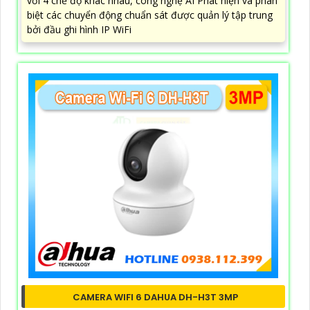
với 4 chế độ khác nhau, công nghệ AI Phát hiện và phân
biệt các chuyển động chuẩn sát được quản lý tập trung
bởi đầu ghi hình IP WiFi
CAMERA WIFI 6 DAHUA DH-H3T 3MP