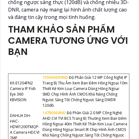
chống ngược sáng thực (120dB) và chống nhiễu 3D-
DNR, camera này mang lại hình ảnh chất lượng cao
và đáng tin cậy trong mọi tình huống.
THAM KHẢO SẢN PHẨM
CAMERA TƯƠNG ỨNG VỚI
BẠN
19560000VNÐ
Độ Phân Giải 12 MP Công Nghệ IP
KX-E1204FN2
Trang Bị Thu Âm Xem Ban Đêm Hồng Ngoại 10m
Camera IP Fish
Thiết Kế Kim Loại Camera Dùng Hồng Ngoại
Eye 360
SMD Chip Hình Ảnh CMOS Khả Năng Chống
KBVISION
Ngược Sáng Tốt Chống Ngược Sáng DWDR
120db
1478000VNÐ
Độ Phân Giải 2.0 MP Công Nghệ
DAHUA DH-
AHD CVI TVI BCS Trang Bị Thường Xem Ban Đêm
HAC-
Hồng Ngoại 40m Thiết Kế Thân Kim Loại Camera
HDW1200TMQP-
Dùng Hồng Ngoại Smart IR Chip Hình Ảnh CMOS
A Camera HDCVI
Khả Năng Chống Ngược Sáng Tốt Chống Ngược
2MP