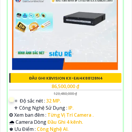
ĐẦU GHI KBVISION KX-EAI4K88128N4
86,500,000 ₫
123,480,000 ₫
🔅 Độ sắc nét :
32 MP.
⚜️ Công Nghệ Sử Dụng :
IP.
❂ Xem ban đêm :
Từng Vị Trí Camera .
🌧️ Camera Dòng
Đầu Ghi 4 kênh.
️♚ Ưu Điểm :
Công Nghệ AI.