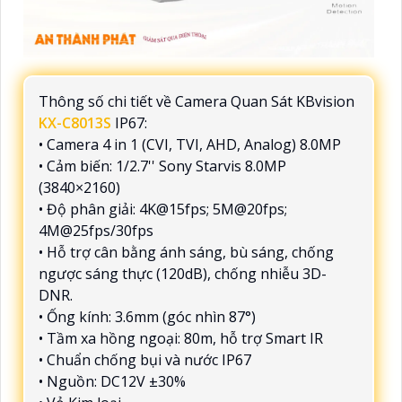
Thông số chi tiết về Camera Quan Sát KBvision
KX-C8013S
IP67:
• Camera 4 in 1 (CVI, TVI, AHD, Analog) 8.0MP
• Cảm biến: 1/2.7'' Sony Starvis 8.0MP
(3840×2160)
• Độ phân giải: 4K@15fps; 5M@20fps;
4M@25fps/30fps
• Hỗ trợ cân bằng ánh sáng, bù sáng, chống
ngược sáng thực (120dB), chống nhiễu 3D-
DNR.
• Ống kính: 3.6mm (góc nhìn 87°)
• Tầm xa hồng ngoại: 80m, hỗ trợ Smart IR
• Chuẩn chống bụi và nước IP67
• Nguồn: DC12V ±30%