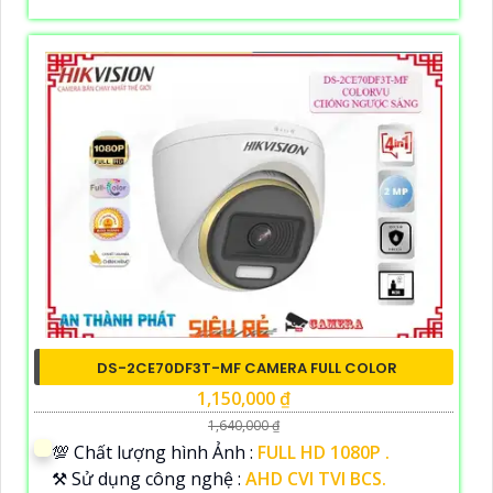
DS-2CE70DF3T-MF CAMERA FULL COLOR
1,150,000 ₫
1,640,000 ₫
💯 Chất lượng hình Ảnh :
FULL HD 1080P .
⚒ Sử dụng công nghệ :
AHD CVI TVI BCS.