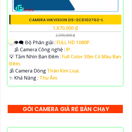
CAMERA HIKVISION DS-2CD1027G2-L
1,670,000 ₫
2,390,000 ₫
👁️‍🗨 Độ Phân giải :
FULL HD 1080P .
🕉️ Camera Công nghệ :
IP.
💡 Tầm Nhìn Ban Đêm :
Full Color 30m Có Màu Ban
Đêm.
🕉️ Camera Dòng
Thân Kim Loại.
️✨ Khả Năng :
Thu Âm.
GÓI CAMERA GIÁ RẺ BÁN CHẠY