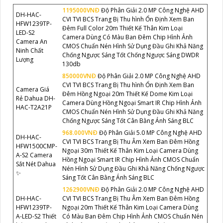
1195000VNÐ
Độ Phân Giải 2.0 MP Công Nghệ AHD
DH-HAC-
CVI TVI BCS Trang Bị Thu hình Ổn Định Xem Ban
HFW1239TP-
Đêm Full Color 20m Thiết Kế Thân Kim Loại
LED-S2
Camera Dùng Có Màu Ban Đêm Chip Hình Ảnh
Camera An
CMOS Chuẩn Nén Hình Sử Dụng Đầu Ghi Khả Năng
Ninh Chất
Chống Ngược Sáng Tốt Chống Ngược Sáng DWDR
Lượng
130db
850000VNÐ
Độ Phân Giải 2.0 MP Công Nghệ AHD
CVI TVI BCS Trang Bị Thu hình Ổn Định Xem Ban
Camera Giá
Đêm Hồng Ngoại 20m Thiết Kế Dome Kim Loại
Rẻ Dahua DH-
Camera Dùng Hồng Ngoại Smart IR Chip Hình Ảnh
HAC-T2A21P
CMOS Chuẩn Nén Hình Sử Dụng Đầu Ghi Khả Năng
Chống Ngược Sáng Tốt Cân Bằng Ánh Sáng BLC
968.000VNÐ
Độ Phân Giải 5.0 MP Công Nghệ AHD
DH-HAC-
CVI TVI BCS Trang Bị Thu Âm Xem Ban Đêm Hồng
HFW1500CMP-
Ngoại 30m Thiết Kế Thân Kim Loại Camera Dùng
A-S2 Camera
Hồng Ngoại Smart IR Chip Hình Ảnh CMOS Chuẩn
Sắt Nét Dahua
Nén Hình Sử Dụng Đầu Ghi Khả Năng Chống Ngược
✨
Sáng Tốt Cân Bằng Ánh Sáng BLC
1262900VNÐ
Độ Phân Giải 2.0 MP Công Nghệ AHD
DH-HAC-
CVI TVI BCS Trang Bị Thu Âm Xem Ban Đêm Hồng
HFW1239TP-
Ngoại 20m Thiết Kế Thân Kim Loại Camera Dùng
A-LED-S2 Thiết
Có Màu Ban Đêm Chip Hình Ảnh CMOS Chuẩn Nén