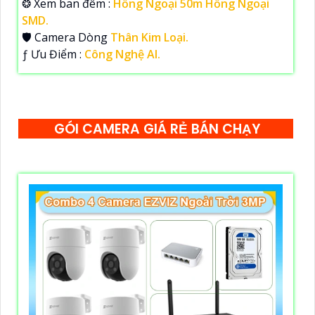
❂ Xem ban đêm :
Hồng Ngoại 50m Hồng Ngoại
SMD.
🛡 Camera Dòng
Thân Kim Loại.
️ƒ Ưu Điểm :
Công Nghệ AI.
GÓI CAMERA GIÁ RẺ BÁN CHẠY