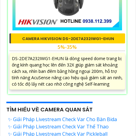
CAMERA HIKVISION DS-2DE7A232IWG1-EHUN
5%-35%
DS-2DE7A232IWG1-EHUN là dòng speed dome trang bị
ống kính quang học lên đến 32X giúp giám sát khoảng
cách xa, nhìn ban đêm bằng hồng ngoại 200m, hỗ trợ
tính năng AcuSense nâng cao hiệu quả giám sát an ninh,
có tốc độ lấy nét cao nhờ công nghệ Self-learning
TÌM HIỂU VỀ CAMERA QUAN SÁT
✨ Giải Pháp Livestream Check Var Cho Bàn Bida
✨ Giải Pháp Livestream Check Var Thể Thao
✨ Giải Pháp Livestream Check Var Pickleball