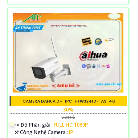
CAMERA DAHUA DH-IPC-HFW3241DF-AS-4G
30%
LIÊN HỆ
️👀 Độ Phân giải :
FULL HD 1080P .
⚒ Công Nghệ Camera :
IP.