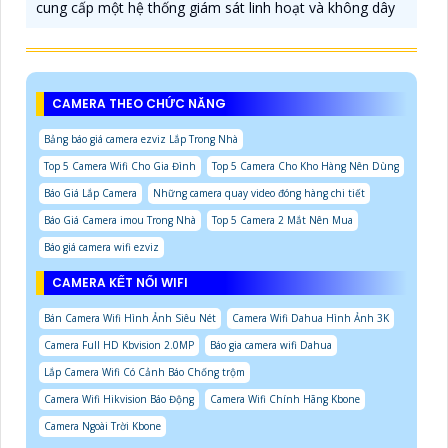
cung cấp một hệ thống giám sát linh hoạt và không dây
CAMERA THEO CHỨC NĂNG
Bảng báo giá camera ezviz Lắp Trong Nhà
Top 5 Camera Wifi Cho Gia Đình
Top 5 Camera Cho Kho Hàng Nên Dùng
Báo Giá Lắp Camera
Những camera quay video đóng hàng chi tiết
Báo Giá Camera imou Trong Nhà
Top 5 Camera 2 Mắt Nên Mua
Báo giá camera wifi ezviz
CAMERA KẾT NỐI WIFI
Bán Camera Wifi Hình Ảnh Siêu Nét
Camera Wifi Dahua Hình Ảnh 3K
Camera Full HD Kbvision 2.0MP
Báo gia camera wifi Dahua
Lắp Camera Wifi Có Cảnh Báo Chống trộm
Camera Wifi Hikvision Báo Động
Camera Wifi Chính Hãng Kbone
Camera Ngoài Trời Kbone