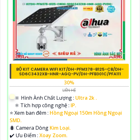
BỘ KIT CAMERA WIFI KIT/DH-PFM378-B125-CB/DH-
SD6C3432XB-HNR-AGQ-PV/DH-PFB301C/PFA111
30%
LIÊN HỆ
🔆 Hình Ành Chất Lượng :
Ultra 2k .
⚛️ Tích hợp công nghệ :
IP.
⭐ Xem ban đêm :
Hồng Ngoại 150m Hồng Ngoại
SMD.
🐜 Camera Dòng
Kim Loại.
️✔️ Ưu Điểm :
Xoay Zoom.