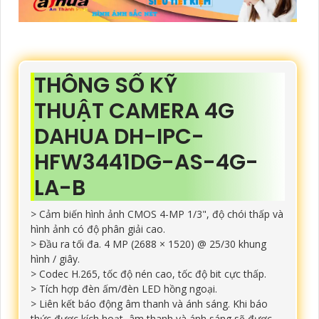
THÔNG SỐ KỸ
THUẬT CAMERA 4G
DAHUA DH-IPC-
HFW3441DG-AS-4G-
LA-B
> Cảm biến hình ảnh CMOS 4-MP 1/3", độ chói thấp và
hình ảnh có độ phân giải cao.
>
Đầu ra tối đa.
4 MP (2688 × 1520) @ 25/30 khung
hình / giây.
>
Codec H.265, tốc độ nén cao, tốc độ bit cực thấp.
>
Tích hợp đèn ấm/đèn LED hồng ngoại.
>
Liên kết báo động âm thanh và ánh sáng.
Khi báo
thức được kích hoạt, âm thanh và ánh sáng sẽ được