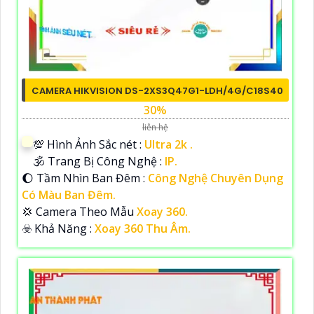
CAMERA HIKVISION DS-2XS3Q47G1-LDH/4G/C18S40
30%
liên hệ
💯 Hình Ảnh Sắc nét :
Ultra 2k .
🕉️ Trang Bị Công Nghệ :
IP.
🌔 Tầm Nhìn Ban Đêm :
Công Nghệ Chuyên Dụng
Có Màu Ban Đêm.
💢 Camera Theo Mẫu
Xoay 360.
️☣️ Khả Năng :
Xoay 360 Thu Âm.