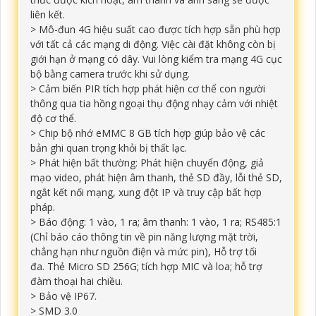
liên kết.
>
Mô-đun 4G hiệu suất cao được tích hợp sẵn phù hợp
với tất cả các mạng di động.
Việc cài đặt không còn bị
giới hạn ở mạng có dây.
Vui lòng kiểm tra mạng 4G cục
bộ bằng camera trước khi sử dụng.
>
Cảm biến PIR tích hợp phát hiện cơ thể con người
thông qua tia hồng ngoại thụ động nhạy cảm với nhiệt
độ cơ thể.
>
Chip bộ nhớ eMMC 8 GB tích hợp giúp bảo vệ các
bản ghi quan trọng khỏi bị thất lạc.
>
Phát hiện bất thường: Phát hiện chuyển động, giả
mạo video, phát hiện âm thanh, thẻ SD đầy, lỗi thẻ SD,
ngắt kết nối mạng, xung đột IP và truy cập bất hợp
pháp.
>
Báo động: 1 vào, 1 ra;
âm thanh: 1 vào, 1 ra;
RS485:1
(Chỉ báo cáo thông tin về pin năng lượng mặt trời,
chẳng hạn như nguồn điện và mức pin), Hỗ trợ tối
đa.
Thẻ Micro SD 256G;
tích hợp MIC và loa;
hỗ trợ
đàm thoại hai chiều.
>
Bảo vệ IP67.
>
SMD 3.0