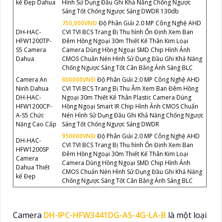
kế Đẹp Dahua
Hình Sử Dụng Đầu Ghi Khả Năng Chống Ngược
Sáng Tốt Chống Ngược Sáng DWDR 130db
750,000VNÐ
Độ Phân Giải 2.0 MP Công Nghệ AHD
DH-HAC-
CVI TVI BCS Trang Bị Thu hình Ổn Định Xem Ban
HFW1200TP-
Đêm Hồng Ngoại 30m Thiết Kế Thân Kim Loại
S5 Camera
Camera Dùng Hồng Ngoại SMD Chip Hình Ảnh
Dahua
CMOS Chuẩn Nén Hình Sử Dụng Đầu Ghi Khả Năng
Chống Ngược Sáng Tốt Cân Bằng Ánh Sáng BLC
Camera An
800000VNÐ
Độ Phân Giải 2.0 MP Công Nghệ AHD
Ninh Dahua
CVI TVI BCS Trang Bị Thu Âm Xem Ban Đêm Hồng
DH-HAC-
Ngoại 30m Thiết Kế Thân Plastic Camera Dùng
HFW1200CP-
Hồng Ngoại Smart IR Chip Hình Ảnh CMOS Chuẩn
A-S5 Chức
Nén Hình Sử Dụng Đầu Ghi Khả Năng Chống Ngược
Năng Cao Cấp
Sáng Tốt Chống Ngược Sáng DWDR
950000VNÐ
Độ Phân Giải 2.0 MP Công Nghệ AHD
DH-HAC-
CVI TVI BCS Trang Bị Thu hình Ổn Định Xem Ban
HFW1200SP
Đêm Hồng Ngoại 30m Thiết Kế Thân Kim Loại
Camera
Camera Dùng Hồng Ngoại SMD Chip Hình Ảnh
Dahua Thiết
CMOS Chuẩn Nén Hình Sử Dụng Đầu Ghi Khả Năng
kế Đẹp
Chống Ngược Sáng Tốt Cân Bằng Ánh Sáng BLC
Camera
DH-IPC-HFW3441DG-AS-4G-LA-B
là một loại