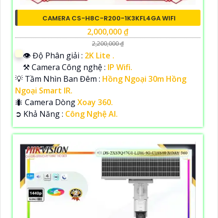
CAMERA CS-H8C-R200-1K3KFL4GA WIFI
2,000,000 ₫
2,200,000 ₫
👁 Độ Phân giải :
2K Lite .
⚒ Camera Công nghệ :
IP Wifi.
💡 Tầm Nhìn Ban Đêm :
Hồng Ngoại 30m Hồng
Ngoại Smart IR.
🐜 Camera Dòng
Xoay 360.
️➲ Khả Năng :
Công Nghệ AI.