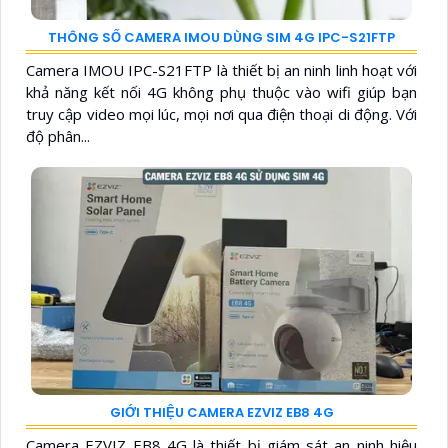
THÔNG SỐ CAMERA IMOU DÙNG SIM 4G IPC-S21FTP
Camera IMOU IPC-S21FTP là thiết bị an ninh linh hoạt với
khả năng kết nối 4G không phụ thuộc vào wifi giúp bạn
truy cập video mọi lúc, mọi nơi qua điện thoại di động. Với
độ phân...
GIỚI THIỆU CAMERA EZVIZ EB8 4G
Camera EZVIZ EB8 4G là thiết bị giám sát an ninh hiệu