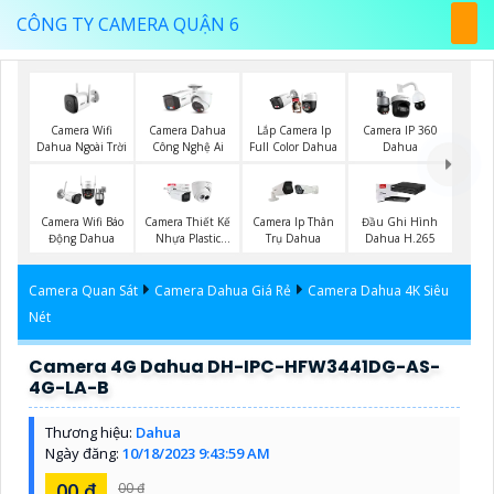
CÔNG TY CAMERA QUẬN 6
Camera Wifi
Camera Dahua
Lắp Camera Ip
Camera IP 360
Dahua Ngoài Trời
Công Nghệ Ai
Full Color Dahua
Dahua
Camera Wifi Báo
Camera Thiết Kế
Camera Ip Thân
Đầu Ghi Hình
Động Dahua
Nhựa Plastic
Trụ Dahua
Dahua H.265
Dahua
Camera Quan Sát
Camera Dahua Giá Rẻ
Camera Dahua 4K Siêu
Nét
Camera 4G Dahua DH-IPC-HFW3441DG-AS-
4G-LA-B
Thương hiệu:
Dahua
Ngày đăng:
10/18/2023 9:43:59 AM
00 ₫
00 ₫