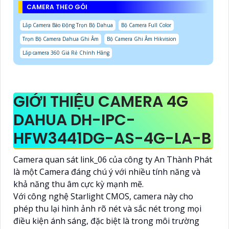
CAMERA THEO GÓI
Lắp Camera Báo Động Trọn Bộ Dahua
Bộ Camera Full Color
Trọn Bộ Camera Dahua Ghi Âm
Bộ Camera Ghi Âm Hikvision
Lắp camera 360 Giá Rẻ Chính Hãng
GIỚI THIỆU CAMERA 4G
DAHUA DH-IPC-
HFW3441DG-AS-4G-LA-B
Camera quan sát link_06 của công ty An Thành Phát
là một Camera đáng chú ý với nhiều tính năng và
khả năng thu âm cực kỳ mạnh mẽ.
Với công nghệ Starlight CMOS, camera này cho
phép thu lại hình ảnh rõ nét và sắc nét trong mọi
điều kiện ánh sáng, đặc biệt là trong môi trường