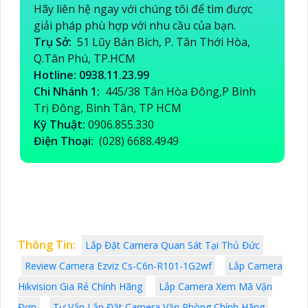
Hãy liên hệ ngay với chúng tôi để tìm được
giải pháp phù hợp với nhu cầu của bạn.
Trụ Sở:
51 Lũy Bán Bích, P. Tân Thới Hòa,
Q.Tân Phú, TP.HCM
Hotline: 0938.11.23.99
Chi Nhánh 1:
445/38 Tân Hòa Đông,P Bình
Trị Đông, Bình Tân, TP HCM
Kỹ Thuật:
0906.855.330
Điện Thoại:
(028) 6688.4949
Thông Tin:
Lắp Đặt Camera Quan Sát Tại Thủ Đức
Review Camera Ezviz Cs-C6n-R101-1G2wf
Lắp Camera
Hikvision Gia Rẻ Chính Hãng
Lắp Camera Xem Mã Vận
Đơn
Tư Vấn Lắp Đặt Camera Văn Phòng Chính Hãng