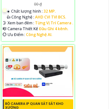
00 ₫
☀️ Chất lượng hình :
32 MP.
👍 Công Nghệ :
AHD CVI TVI BCS.
🌛 Xem ban đêm :
Từng Vị Trí Camera .
🎼️ Camera Thiết Kế
Đầu Ghi 4 kênh.
️💮 Ưu Điểm :
Công Nghệ AI.
BỘ CAMERA IP QUAN SÁT SÁT KHO
XƯỞNG