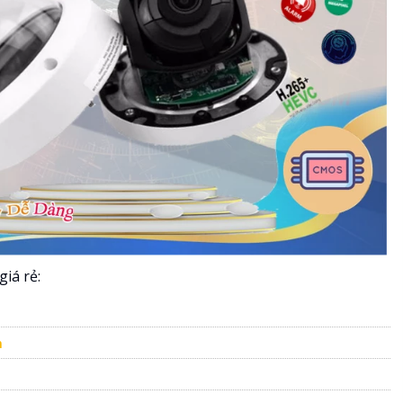
iá rẻ:
m