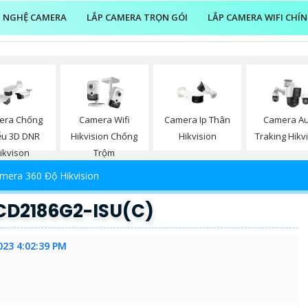
 NGHỆ CAMERA
LẮP CAMERA TRỌN GÓI
LẮP CAMERA WIFI CHÍ
era Chống
Camera Wifi
Camera Ip Thân
Camera Au
ễu 3D DNR
Hikvision Chống
Hikvision
Traking Hikv
ikvison
Trộm
mera 360 Độ Hikvision
CD2186G2-ISU(C)
023 4:02:39 PM