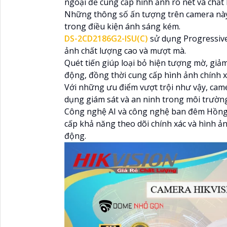
ngoại để cung cấp hình ảnh rõ nét và chất
Những thông số ấn tượng trên camera này 
trong điều kiện ánh sáng kém.
DS-2CD2186G2-ISU(C)
sử dụng Progressive
ảnh chất lượng cao và mượt mà.
Quét tiến giúp loại bỏ hiện tượng mờ, giảm
động, đồng thời cung cấp hình ảnh chính x
Với những ưu điểm vượt trội như vậy, ca
dụng giám sát và an ninh trong môi trườn
Công nghệ AI và công nghệ ban đêm Hồng 
cấp khả năng theo dõi chính xác và hình ả
động.