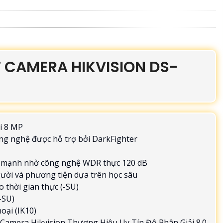
 CAMERA HIKVISION DS-
i 8 MP
ông nghệ được hỗ trợ bởi DarkFighter
c mạnh nhờ công nghệ WDR thực 120 dB
gười và phương tiện dựa trên học sâu
 thời gian thực (-SU)
-SU)
oại (IK10)
Camera Hikvision Thương Hiệu Uy Tín Độ Phân Giải 8.0