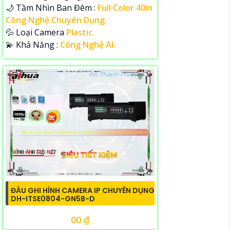
🌙 Tầm Nhìn Ban Đêm :
Full Color 40m
Công Nghệ Chuyên Dụng.
💦 Loại Camera
Plastic.
️💫 Khả Năng :
Công Nghệ AI.
ĐẦU GHI HÌNH CAMERA IP CHUYÊN DỤNG
DH-ITSE0804-GN5B-D
00 ₫