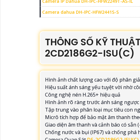
Camera IP Dahua DH-IPC-HFW2249T-AS-IL
Camera dahua DH-IPC-HFW2441S-S
THÔNG SỐ KỸ THUẬT
2CD2186G2-ISU(C)
Hình ảnh chất lượng cao với độ phân giả
Hiệu suất ánh sáng yếu tuyệt vời nhờ c
Công nghệ nén H.265+ hiệu quả
Hình ảnh rõ ràng trước ánh sáng ngượ
Tập trung vào phân loại mục tiêu con n
Micrô tích hợp để bảo mật âm thanh theo
Giao diện âm thanh và cảnh báo có sẵn (
Chống nước và bụi (IP67) và chống phá h
Camera Quan Sát
DS-2CD2186G2-ISU(C)