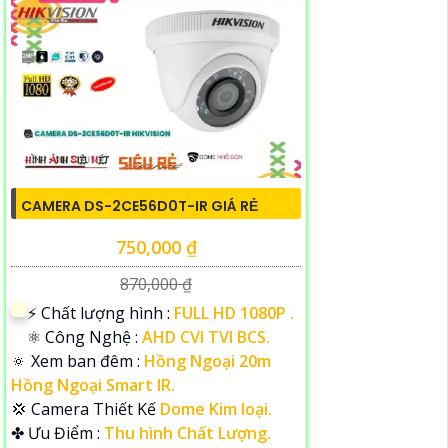
CAMERA DS-2CE56D0T-IR GIÁ RẺ
750,000 ₫
870,000 ₫
️⚡ Chất lượng hình :
FULL HD 1080P .
⚛️ Công Nghệ :
AHD CVI TVI BCS.
🔅 Xem ban đêm :
Hồng Ngoại 20m
Hồng Ngoại Smart IR.
💢 Camera Thiết Kế
Dome Kim loại.
️✤ Ưu Điểm :
Thu hình Chất Lượng.