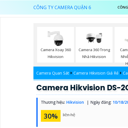
CÔNG TY CAMERA QUẬN 6
CÔNG
Camera Xoay 360
Camera 360 Trong
Cam
Hikvision
Nhà Hikvision
Nhi
H
Camera Quan Sát
Camera Hikvision Giá Rẻ
Ca
Camera Hikvision DS-2
Thương hiệu:
Hikvision
Ngày đăng:
10/18/2
30%
liên hệ