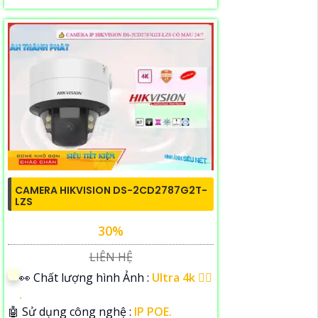
CAMERA HIKVISION DS-2CD2787G2T-
LZS
30%
LIÊN HỆ
️👀 Chất lượng hình Ảnh :
Ultra 4k 👍🏾
.
🤖️ Sử dụng công nghệ :
IP POE.