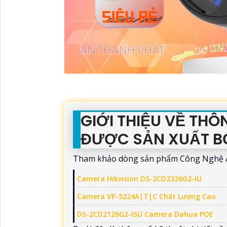
GIỚI THIỆU VỀ TH
ĐƯỢC SẢN XUẤT B
Tham khảo dòng sản phẩm Công Nghệ AI
Camera Hikvision DS-2CD2326G2-IU
Camera VP-5224A|T|C Chất Lượng Cao
DS-2CD2126G2-ISU Camera Dahua POE