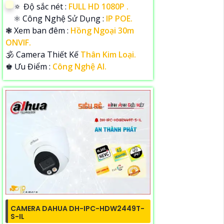
🔅 Độ sắc nét :
FULL HD 1080P .
⚛️ Công Nghệ Sử Dụng :
IP POE.
❃ Xem ban đêm :
Hồng Ngoại 30m
ONVIF.
🕉️ Camera Thiết Kế
Thân Kim Loại.
️♚ Ưu Điểm :
Công Nghệ AI.
CAMERA DAHUA DH-IPC-HDW2449T-
S-IL