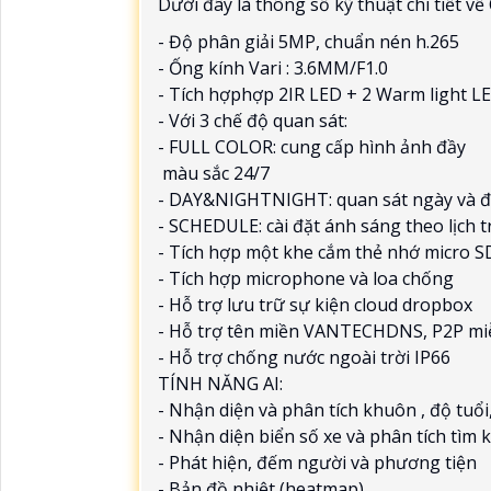
Dưới đây là thông số kỹ thuật chi tiết 
- Độ phân giải 5MP, chuẩn nén h.265
- Ống kính Vari : 3.6MM/F1.0
- Tích hợphợp 2IR LED + 2 Warm light L
- Với 3 chế độ quan sát:
- FULL COLOR: cung cấp hình ảnh đầy
màu sắc 24/7
- DAY&NIGHTNIGHT: quan sát ngày và đ
- SCHEDULE: cài đặt ánh sáng theo lịch t
- Tích hợp một khe cắm thẻ nhớ micro S
- Tích hợp microphone và loa chống
- Hỗ trợ lưu trữ sự kiện cloud dropbox
- Hỗ trợ tên miền VANTECHDNS, P2P mi
- Hỗ trợ chống nước ngoài trời IP66
TÍNH NĂNG AI:
- Nhận diện và phân tích khuôn , độ tuổi, g
- Nhận diện biển số xe và phân tích tìm 
- Phát hiện, đếm người và phương tiện
- Bản đồ nhiệt (heatmap)