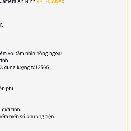
về Camera An Ninh
VPH-C509AI
:
ED
êm với tầm nhìn hồng ngoại
rình
D, dung lượng tối 256G
ễn phí
iới tính...
kiếm biển số phương tiện.