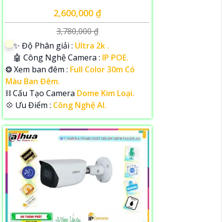
2,600,000 ₫
3,780,000 ₫
✨ Độ Phân giải :
Ultra 2k .
🤖️ Công Nghệ Camera :
IP POE.
❂ Xem ban đêm :
Full Color 30m Có
Màu Ban Đêm.
⛓ Cấu Tạo Camera
Dome Kim Loại.
️💠 Ưu Điểm :
Công Nghệ AI.