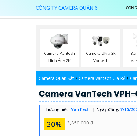
CÔNG TY CAMERA QUẬN 6
CÔNG
Camera Vantech
Camera Ultra 3k
Bá
Hình Ảnh 2K
Vantech
Va
Camera Quan Sát
Camera Vantech Giá Rẻ
Cam
Camera VanTech VPH-
Thương hiệu:
VanTech
Ngày đăng:
7/15/20
30%
3,850,000 ₫