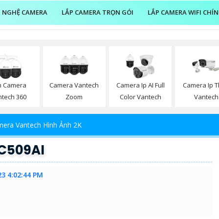
 NGHỆ CAMERA
LẮP CAMERA TRỌN GÓI
LẮP CAMERA WIFI CHÍ
n Camera
Camera Vantech
Camera Ip AI Full
Camera Ip 
ntech 360
Zoom
Color Vantech
Vantech
era Vantech Hình Ảnh 2K
C509AI
23 4:02:44 PM