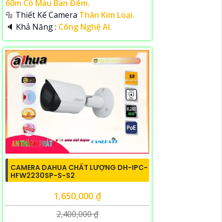
60m Có Màu Ban Đêm.
🔩 Thiết Kế Camera
Thân Kim Loại.
️🔈 Khả Năng :
Công Nghệ AI.
CAMERA DAHUA CHẤT LƯỢNG DH-IPC-
HFW2230SP-S-S2
1,650,000 ₫
2,400,000 ₫