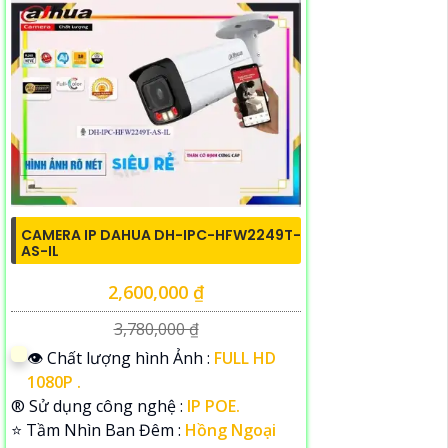
CAMERA IP DAHUA DH-IPC-HFW2249T-
AS-IL
2,600,000 ₫
3,780,000 ₫
👁 Chất lượng hình Ảnh :
FULL HD
1080P .
®️ Sử dụng công nghệ :
IP POE.
⭐ Tầm Nhìn Ban Đêm :
Hồng Ngoại