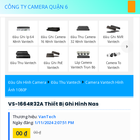
CÔNG TY CAMERA QUẬN 6
Đầu Ghi Ip 64
Đầu Ghi Camera
Đầu Thu Camera
Đầu Ghi NVR
Kênh Vantech
16 Kênh Vantech
32 Kênh Vantech
Vantech
Lắp Camera
Đầu Thu Vantech
Đầu Ghi PoE
Camera To
Vantech Trọn Bộ
Vantech
Vantech
Đầu Ghi Hình Camera
Đầu Thu Vantech
Camera Vantech Hình
Ảnh 1080P
VS-1664R32A Thiết Bị Ghi Hình Nas
Thương hiệu:
VanTech
Ngày đăng:
1/11/2024 2:07:51 PM
00 ₫
00 ₫