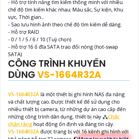
- Hỗ trợ tính năng tìm kiếm thông minh với nhiều
chế độ tìm kiếm khác nhau: Màu sắc, Sự kiện, Khu
vực, Thời gian...
- Sao lưu hình ảnh theo chế độ tìm kiếm dễ dàng.
- Hỗ trợ RAID
- 0 / 1 / 5 / 6 / 10 (Tuỳ chọn)
- Hỗ trợ 16 ổ đĩa SATA trao đổi nóng (hot-swap
SATA)
CÔNG TRÌNH KHUYẾN
DÙNG
VS-1664R32A
VS-1664R32A
là một thiết bị ghi hình NAS đa năng
và chất lượng cao. Được thiết kế để sử dụng cho
nhiều thiết bị camera, từ những dự án cao cấp đến
những công trình dân dụng, thiết bị này ⁂
Chắc
chắn rằng
hoạt động ổn định và đáng tin cậy.
VS-1664R32A
được trang bị với 16 kênh ghi hình với