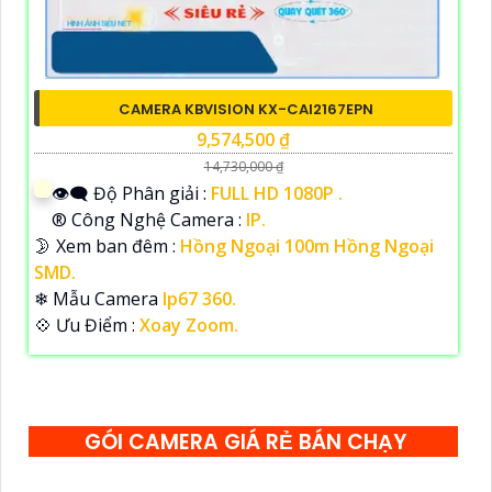
CAMERA KBVISION KX-CAI2167EPN
9,574,500 ₫
14,730,000 ₫
👁️‍🗨 Độ Phân giải :
FULL HD 1080P .
®️ Công Nghệ Camera :
IP.
🌛 Xem ban đêm :
Hồng Ngoại 100m Hồng Ngoại
SMD.
❄ Mẫu Camera
Ip67 360.
️💠 Ưu Điểm :
Xoay Zoom.
GÓI CAMERA GIÁ RẺ BÁN CHẠY