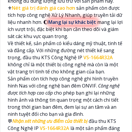
không đủ dung lượng lưu trữ với sản phẩm này.
⚜️
Nét giá trị đánh giá cao hơn
sản phẩm còn được
tích hợp công nghệ Xử Lý Nhanh, giúp truyền tải dữ
liệu nhanh hơn. 🌔
Mang lại sự khác biệt
mang lại lợi
ích vượt trội, đặc biệt khi bạn cần theo dõi và giám
sát các khu vực quan trọng.
Về thiết kế, sản phẩm có kiểu dáng mỹ thuật, tinh tế
và đẳng cấp. Với những đường nét thiết kế sang
trọng, đầu thu KTS Công Nghệ IP
VS-1664R32A
không chỉ là một thiết bị công nghệ mà còn là một
vật trang trí tinh tế cho không gian của bạn.
Sản phẩm còn tích hợp công nghệ ghi hình truyền
hình Nas với công nghệ ban đêm ONVIF.
Công nghệ
được tích hợp cao cấp
cho phép bạn ghi lại những
hình ảnh và thông tin quan trọng một cách chi tiết
trong thời gian ban đêm, đem lại sự an tâm và an
ninh tuyệt đối cho bạn và gia đình.
💬
Nhận xét những ưu điểm của thiết bị
đầu thu KTS
Công Nghệ IP
VS-1664R32A
là một sản phẩm đáng