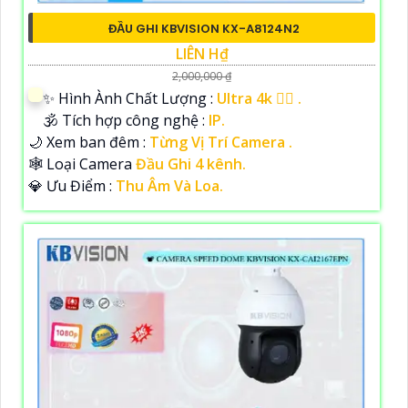
ĐẦU GHI KBVISION KX-A8124N2
LIÊN H₫
2,000,000 ₫
✨ Hình Ành Chất Lượng :
Ultra 4k 👍🏾 .
🕉️ Tích hợp công nghệ :
IP.
🌙 Xem ban đêm :
Từng Vị Trí Camera .
🕸️ Loại Camera
Đầu Ghi 4 kênh.
️💎 Ưu Điểm :
Thu Âm Và Loa.