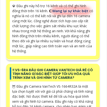
💎 Đầu ghi này hỗ trợ 16 kênh và có thể ghi hình
đồng thời trên 16 kênh. 🌔
Mang lại sự khác biệt
có
nghĩa là nó có thể kết nối và ghi lại đến 16 camera
cùng một lúc.
Công nghệ được tích hợp cao cấp
rất
chất lượng cho việc giám sát nhiều khu vực khác
nhau trong một hệ thống an ninh. Với khả năng ghi
hình đồng thời trên nhiều kênh, người dùng có thể
theo dõi và ghi lại nhiều sự kiện và hoạt động cùng
một lúc, giúp nâng cao tính toàn vẹn và an ninh của
hệ thống.
‼️ VS-6RA ĐẦU GHI CAMERA VANTECH GIÁ RẺ CÓ
TÍNH NĂNG GÌ ĐẶC BIỆT GIÚP TỐI ƯU HÓA QUÁ
TRÌNH XEM VÀ GHI HÌNH TỪ CAMERA?
🦉 Đầu ghi Camera VanTech VS-1664R32A là một
lựa chọn tuyệt vời với giá cả phải chăng và tính năng
đặc biệt. Nó được thiết kế để tối ưu hóa quá trình
xem và ghi hình từ camera. Đầu ghi này có khả năng
hỗ trợ đến 16 kênh camera, cho phép bạn giám sát