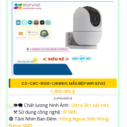
CS-C8C-R100-1J5WKFL MẪU ĐẸP WIFI EZVIZ
1,800,000 ₫
2,000,000 ₫
👁️‍🗨 Chất lượng hình Ảnh :
Ultra 2k+ sắc nét .
⚒ Sử dụng công nghệ :
IP Wifi.
🔴 Tầm Nhìn Ban Đêm :
Hồng Ngoại 30m Hồng
Ngoại SMD.