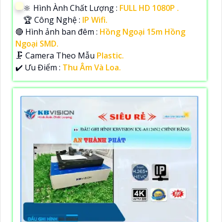
🔆 Hình Ành Chất Lượng :
FULL HD 1080P .
🏆 Công Nghệ :
IP Wifi.
🔴 Hình ảnh ban đêm :
Hồng Ngoại 15m Hồng
Ngoại SMD.
🗜️ Camera Theo Mẫu
Plastic.
️✔️ Ưu Điểm :
Thu Âm Và Loa.