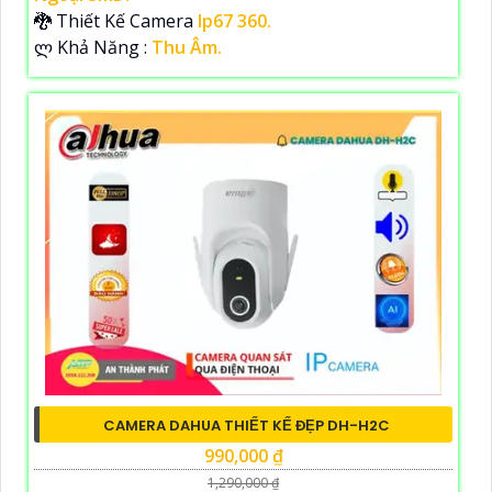
🐉️ Thiết Kế Camera
Ip67 360.
️ლ Khả Năng :
Thu Âm.
CAMERA DAHUA THIẾT KẾ ĐẸP DH-H2C
990,000 ₫
1,290,000 ₫