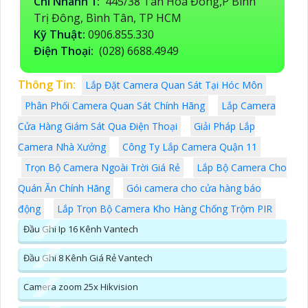
Chi Nhánh 1:
445/38 Tân Hòa Đông,P Bình
Trị Đông, Bình Tân, TP HCM
Kỹ Thuật:
0906.855.330
Điện Thoại:
(028) 6688.4949
Thông Tin:
Lắp Đặt Camera Quan Sát Tại Hóc Môn
Phân Phối Camera Quan Sát Chính Hãng
Lắp Camera
Cửa Hàng Giám Sát Qua Điện Thoại
Giải Pháp Lắp
Camera Nhà Xưởng
Công Ty Lắp Camera Quận 11
Trọn Bộ Camera Ngoài Trời Giá Rẻ
Lắp Bộ Camera Cho
Quán Ăn Chính Hãng
Gói camera cho cửa hàng báo
động
Lắp Trọn Bộ Camera Kho Hàng Chống Trộm PIR
Đầu Ghi Ip 16 Kênh Vantech
Đầu Ghi 8 Kênh Giá Rẻ Vantech
Camera zoom 25x Hikvision