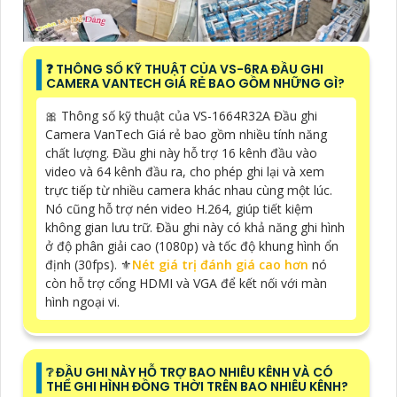
❓ THÔNG SỐ KỸ THUẬT CỦA VS-6RA ĐẦU GHI
CAMERA VANTECH GIÁ RẺ BAO GỒM NHỮNG GÌ?
🎀 Thông số kỹ thuật của VS-1664R32A Đầu ghi
Camera VanTech Giá rẻ bao gồm nhiều tính năng
chất lượng. Đầu ghi này hỗ trợ 16 kênh đầu vào
video và 64 kênh đầu ra, cho phép ghi lại và xem
trực tiếp từ nhiều camera khác nhau cùng một lúc.
Nó cũng hỗ trợ nén video H.264, giúp tiết kiệm
không gian lưu trữ. Đầu ghi này có khả năng ghi hình
ở độ phân giải cao (1080p) và tốc độ khung hình ổn
định (30fps). ⚜️
Nét giá trị đánh giá cao hơn
nó
còn hỗ trợ cổng HDMI và VGA để kết nối với màn
hình ngoại vi.
❔ ĐẦU GHI NÀY HỖ TRỢ BAO NHIÊU KÊNH VÀ CÓ
THỂ GHI HÌNH ĐỒNG THỜI TRÊN BAO NHIÊU KÊNH?