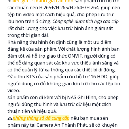
⚜️
Nét giá trị đánh giá cao hơn
sản phẩm còn hỗ trợ
các chuẩn nén H.265+/H.265/H.264+/H.264, giúp nén
tệp tin video một cách hiệu quả, cho phép lưu trữ
lâu hơn trên ổ cứng.
Công nghệ được tích hợp cao cấp
rất chất lượng cho việc lưu trữ hình ảnh giám sát
trong thời gian dài.
Khả năng thu hình ổn định cũng là một ưu điểm
đáng kể của sản phẩm. Với chất lượng hình ảnh ban
đêm tốt và hỗ trợ giao thức ONVIF, người dùng có
thể dễ dàng quan sát các khu vực thiếu ánh sáng và
có thể quản lý từ xa thông qua các thiết bị di động.
Đầu thu KTS của sản phẩm còn hỗ trợ 16 HDD, giúp
người dùng có đủ không gian lưu trữ cho các tệp tin
video.
sản phẩm còn đi kèm với bị NAS Ghi Hình, cho phép
người dùng thu hình và lưu trữ dữ liệu một cách
thuận tiện và hiệu quả.
⁂
những thông số đã cung cấp
nếu bạn mua sản
phẩm này tại Camera An Thành Phát, sẽ có khuyến