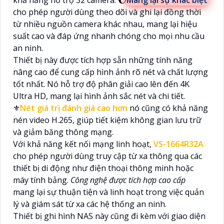
khả năng hỗ trợ 32 camera. 🌔
Mang lại sự khác biệt
cho phép người dùng theo dõi và ghi lại đồng thời
từ nhiều nguồn camera khác nhau, mang lại hiệu
suất cao và đáp ứng nhanh chóng cho mọi nhu cầu
an ninh.
Thiết bị này được tích hợp sẵn những tính năng
nâng cao để cung cấp hình ảnh rõ nét và chất lượng
tốt nhất. Nó hỗ trợ độ phân giải cao lên đến 4K
Ultra HD, mang lại hình ảnh sắc nét và chi tiết.
⚜️
Nét giá trị đánh giá cao hơn
nó cũng có khả năng
nén video H.265, giúp tiết kiệm không gian lưu trữ
và giảm băng thông mạng.
Với khả năng kết nối mạng linh hoạt,
VS-1664R32A
cho phép người dùng truy cập từ xa thông qua các
thiết bị di động như điện thoại thông minh hoặc
máy tính bảng.
Công nghệ được tích hợp cao cấp
mang lại sự thuận tiện và linh hoạt trong việc quản
lý và giám sát từ xa các hệ thống an ninh.
Thiết bị ghi hình NAS này cũng đi kèm với giao diện