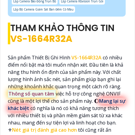
Lắp Camera Báo Động Trọn Bộ
Lắp Camera Kbvision Trọn Gói
Lắp Bộ Camera Giám Sát Ban Đêm Có Màu
THAM KHẢO THÔNG TIN
VS-1664R32A
Sản phẩm Thiết Bị Ghi Hình
VS-1664R32A
có nhiều
điểm nổi bật mà tôi muốn nhận xét. Đầu tiên là khả
năng thu hình ổn định của sản phẩm này. Với chất
lượng hình ảnh sắc nét, sản phẩm giúp bạn ghi lại
những khoảnh khắc quan trọng một cách rõ ràng.
Thông số quan tâm
việc hỗ trợ công nghệ ONVIF
cũng là một lợi thế cho sản phẩm này. 🌔
Mang lại sự
khác biệt
có nghĩa là nó có khả năng tương thích
với nhiều thiết bị và phần mềm giám sát từ xa khác
nhau, mang đến sự tiện lợi và linh hoạt cho bạn.
⚜️
Nét giá trị đánh giá cao hơn
tôi cũng rất ấn