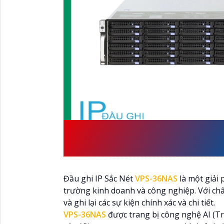
ĐẶC ĐIỂM VỀ THÔNG
XUẤT BỞI VANTECH
Đầu ghi IP Sắc Nét
VPS-36NAS
là một giải 
trường kinh doanh và công nghiệp. Với chấ
và ghi lại các sự kiện chính xác và chi tiết.
VPS-36NAS
được trang bị công nghệ AI (Tr