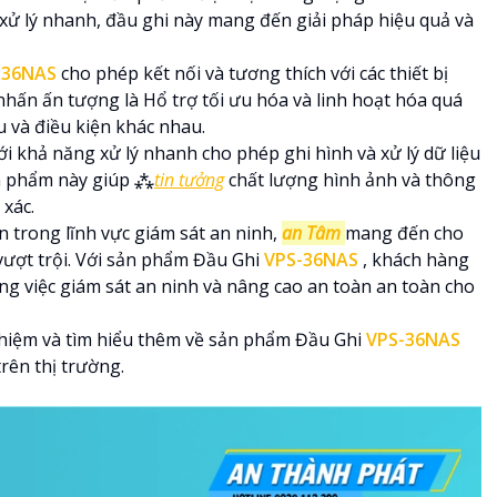
xử lý nhanh, đầu ghi này mang đến giải pháp hiệu quả và
-36NAS
cho phép kết nối và tương thích với các thiết bị
hấn ấn tượng là Hổ trợ tối ưu hóa và linh hoạt hóa quá
u và điều kiện khác nhau.
ới khả năng xử lý nhanh cho phép ghi hình và xử lý dữ liệu
sản phẩm này giúp ⁂
tin tưởng
chất lượng hình ảnh và thông
 xác.
n trong lĩnh vực giám sát an ninh,
an Tâm
mang đến cho
vượt trội. Với sản phẩm Đầu Ghi
VPS-36NAS
, khách hàng
g việc giám sát an ninh và nâng cao an toàn an toàn cho
ghiệm và tìm hiểu thêm về sản phẩm Đầu Ghi
VPS-36NAS
trên thị trường.