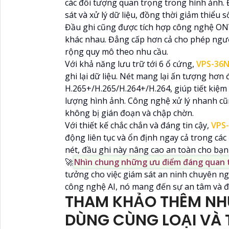
các đối tượng quan trọng trong hình ảnh.
sát và xử lý dữ liệu, đồng thời giảm thiểu
Đầu ghi cũng được tích hợp công nghệ ONVI
khác nhau. Đẳng cấp hơn cả cho phép ngườ
rộng quy mô theo nhu cầu.
Với khả năng lưu trữ tới 6 ổ cứng,
VPS-36
ghi lại dữ liệu. Nét mang lại ấn tượng hơn
H.265+/H.265/H.264+/H.264, giúp tiết kiệ
lượng hình ảnh. Công nghệ xử lý nhanh cũn
không bị gián đoạn và chập chờn.
Với thiết kế chắc chắn và đáng tin cậy,
VPS
động liên tục và ổn định ngay cả trong các
nét, đầu ghi này nâng cao an toàn cho bạn
🚀
Nhìn chung những ưu điểm đáng quan
tưởng cho việc giám sát an ninh chuyên ngh
công nghệ AI, nó mang đến sự an tâm và đá
THAM KHẢO THÊM NH
DÙNG CÙNG LOẠI VÀ