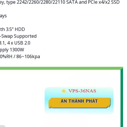
key, type 2242/2260/2280/22110 SATA and PCIe x4/x2 SSD
bays
ith 3.5” HDD
ot-Swap Supported
.1, 4 x USB 2.0
upply 1300W
~90%RH / 86~106kpa