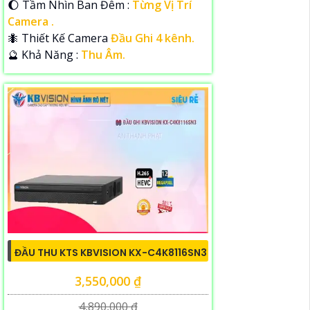
🌔 Tầm Nhìn Ban Đêm :
Từng Vị Trí
Camera .
🐜 Thiết Kế Camera
Đầu Ghi 4 kênh.
️🔮 Khả Năng :
Thu Âm.
ĐẦU THU KTS KBVISION KX-C4K8116SN3
3,550,000 ₫
4,890,000 ₫