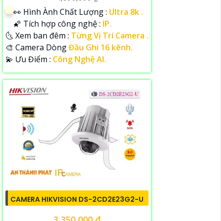
️👀 Hình Ành Chất Lượng :
Ultra 8k .
🌠 Tích hợp công nghệ :
IP.
🌜 Xem ban đêm :
Từng Vị Trí Camera .
🎨 Camera Dòng
Đầu Ghi 16 kênh.
️💫 Ưu Điểm :
Công Nghệ AI.
CAMERA HIKVISION DS-2CD2E23G2-U
3,350,000 ₫