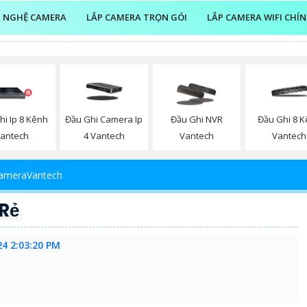
 NGHỆ CAMERA
LẮP CAMERA TRỌN GÓI
LẮP CAMERA WIFI CHÍ
hi Ip 8 Kênh
Đầu Ghi Camera Ip
Đầu Ghi NVR
Đầu Ghi 8 
antech
4 Vantech
Vantech
Vantech
CameraVantech
Rẻ
24 2:03:20 PM