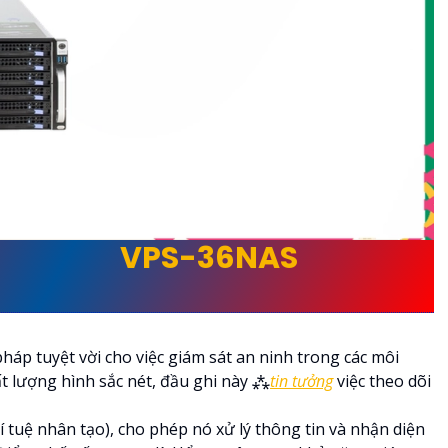
 SỐ CỦA
VPS-36NAS
SẢN
pháp tuyệt vời cho việc giám sát an ninh trong các môi
t lượng hình sắc nét, đầu ghi này ⁂
tin tưởng
việc theo dõi
í tuệ nhân tạo), cho phép nó xử lý thông tin và nhận diện