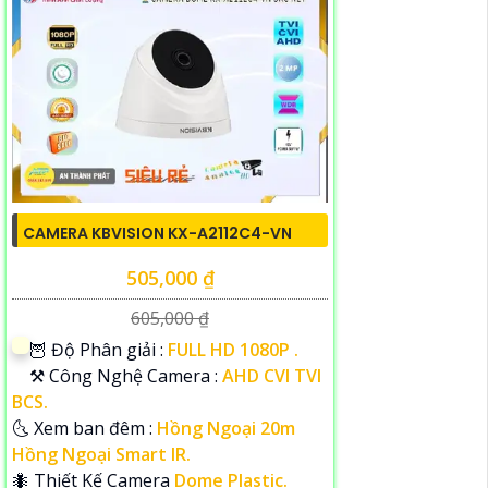
CAMERA KBVISION KX-A2112C4-VN
505,000 ₫
605,000 ₫
🦉 Độ Phân giải :
FULL HD 1080P .
⚒ Công Nghệ Camera :
AHD CVI TVI
BCS.
🌜 Xem ban đêm :
Hồng Ngoại 20m
Hồng Ngoại Smart IR.
🐜 Thiết Kế Camera
Dome Plastic.