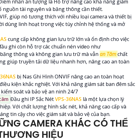
 Điểm nhấn ấn tượng là Hổ trợ nâng cao khả năng giám
 số nguồn tài nguyên và băng thông cần thiết.
F, giúp nó tương thích với nhiều loại camera và thiết bị
i dùng linh hoạt trong việc tùy chỉnh hệ thống và mở
NAS
cung cấp không gian lưu trữ lớn và ổn định cho việc
 đầu ghi còn hỗ trợ các chuẩn nén video như
m băng thông và không gian lưu trữ mà vẫn
an Tâm
chất
g giúp truyền tải dữ liệu nhanh hơn, nâng cao an toàn
-36NAS
bị Nas Ghi Hình ONVIF nâng cao an toàn hoạt
 điều kiện khắc nghiệt. Với khả năng giám sát ban đêm sắc
 kiểm soát và bảo vệ an ninh 24/7
 tâm
Đầu ghi IP Sắc Nét
VPS-36NAS
là một lựa chọn lý
iệp. Với chất lượng hình sắc nét, khả năng cao cấp và
ng tin cậy cho việc giám sát và bảo vệ của bạn.
ỮNG CAMERA KHÁC CÓ THỂ
 THƯƠNG HIỆU