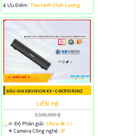
️₤ Ưu Điểm :
Thu hình Chất Lượng.
ĐẦU GHI KBVISION KX-C4K8104SN2
LIÊN H₫
3,500,000 ₫
🔆 Độ Phân giải :
Ultra 4k 👍🏾 .
⚜️ Camera Công nghệ :
IP.