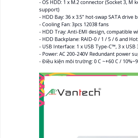
- OS HDD: 1 x M.2 connector (Socket 3, M 
support)
- HDD Bay: 36 x 3.5” hot-swap SATA drive 
- Cooling Fan: 3pcs 12038 fans
- HDD Tray: Anti-EMI design, compatible w
- HDD Backplane: RAID-0 / 1 / 5 / 6 and H
- USB Interface: 1 x USB Type-C™, 3 x USB 3
- Power: AC 200-240V Redundant power s
- Điều kiện môi trường: 0 C ~+60 C / 10%