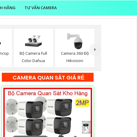
NH HÃNG
TƯ VẤN CAMERA
oncop
Bộ Camera Full
Camera 360 Độ
Color Dahua
Hikvision
CAMERA QUAN SÁT GIÁ RẺ