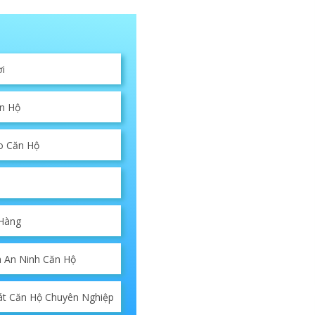
ợi
n Hộ
o Căn Hộ
 Hàng
n An Ninh Căn Hộ
át Căn Hộ Chuyên Nghiệp