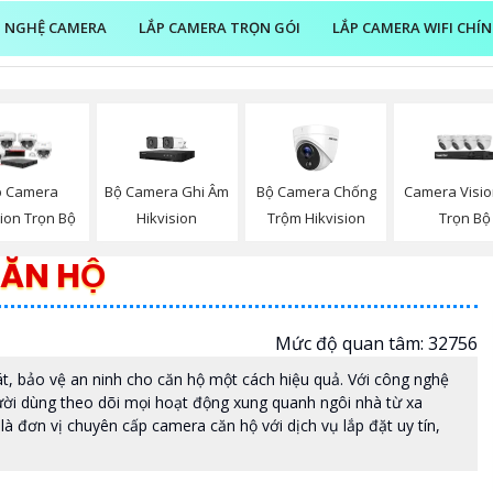
 NGHỆ CAMERA
LẮP CAMERA TRỌN GÓI
LẮP CAMERA WIFI CHÍ
Bộ Camera Ghi Âm
Bộ Camera Chống
Camera Visi
p Camera
Hikvision
Trộm Hikvision
Trọn Bộ
sion Trọn Bộ
CĂN HỘ
Mức độ quan tâm: 32756
át, bảo vệ an ninh cho căn hộ một cách hiệu quả. Với công nghệ
ười dùng theo dõi mọi hoạt động xung quanh ngôi nhà từ xa
là đơn vị chuyên cấp camera căn hộ với dịch vụ lắp đặt uy tín,