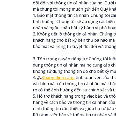
đối đối với thông tin cá nhân của họ. Dưới
mà chúng tôi mong muốn gửi đến Quý khá
1. Bảo mật thông tin cá nhân: Chúng tôi c
tình huống. Chúng tôi sẽ áp dụng các biện 
nhân và ngăn chặn bất kỳ hành vi phá hoạ
2. Không tiết lộ thông tin cá nhân: Chúng t
khách hàng cho bất kỳ bên thứ ba nào mà k
bảo mật và riêng tư tuyệt đối đối với thôn
3. Tôn trọng quyền riêng tư: Chúng tôi luô
dụng thông tin cá nhân mà họ cung cấp ch
không sử dụng thông tin đó cho bất kỳ mục
4. ⁂
Khẳng định rằng
tính toàn vẹn của th
và chính xác của thông tin cá nhân mà kh
ro có thể ảnh hưởng đến sự chính xác và tin
5. Hỗ trợ khách hàng trong việc bảo vệ thô
hàng về cách bảo vệ thông tin cá nhân củ
ninh thông tin cần thiết và giúp họ tự bảo
Rõ ràng, việc bảo vệ thông tin cá nhân và