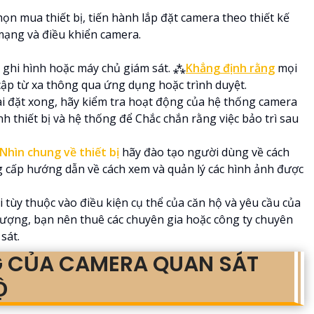
chọn mua thiết bị, tiến hành lắp đặt camera theo thiết kế
mạng và điều khiển camera.
bộ ghi hình hoặc máy chủ giám sát. ⁂
Khẳng định rằng
mọi
 cập từ xa thông qua ứng dụng hoặc trình duyệt.
cài đặt xong, hãy kiểm tra hoạt động của hệ thống camera
 thiết bị và hệ thống để Chắc chắn rằng việc bảo trì sau
Nhìn chung về thiết bị
hãy đào tạo người dùng về cách
 cấp hướng dẫn về cách xem và quản lý các hình ảnh được
i tùy thuộc vào điều kiện cụ thể của căn hộ và yêu cầu của
lượng, bạn nên thuê các chuyên gia hoặc công ty chuyên
sát.
G CỦA CAMERA QUAN SÁT
Ộ