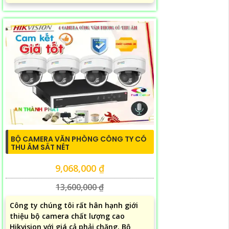
BỘ CAMERA VĂN PHÒNG CÔNG TY CÓ
THU ÂM SẮT NÉT
9,068,000 ₫
13,600,000 ₫
Công ty chúng tôi rất hân hạnh giới
thiệu bộ camera chất lượng cao
Hikvision với giá cả phải chăng. Bộ