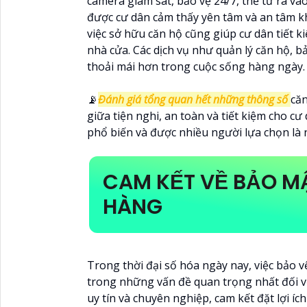
camera giám sát, bảo vệ 24/7, thẻ từ ra v
được cư dân cảm thấy yên tâm và an tâm k
việc sở hữu căn hộ cũng giúp cư dân tiết k
nhà cửa. Các dịch vụ như quản lý căn hộ, b
thoải mái hơn trong cuộc sống hàng ngày.
📡
Đánh giá tổng quan hết những thông số
căn
giữa tiện nghi, an toàn và tiết kiệm cho cư
phổ biến và được nhiều người lựa chọn là n
CAM KẾT VỀ BẢO M
HÀNG
Trong thời đại số hóa ngày nay, việc bảo 
trong những vấn đề quan trọng nhất đối v
uy tín và chuyên nghiệp, cam kết đặt lợi í