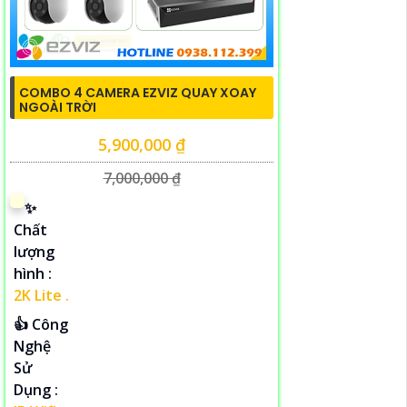
COMBO 4 CAMERA EZVIZ QUAY XOAY
NGOÀI TRỜI
5,900,000 ₫
7,000,000 ₫
✨
Chất
lượng
hình :
2K Lite .
👍 Công
Nghệ
Sử
Dụng :