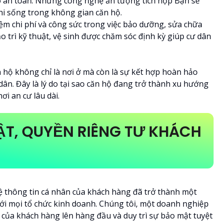
ào an toàn. Những công nghệ ấn tượng tích hợp Bạn sẽ
hi sống trong không gian căn hộ.
iệm chi phí và công sức trong việc bảo dưỡng, sửa chữa
ảo trì kỹ thuật, vệ sinh được chăm sóc định kỳ giúp cư dân
 hộ không chỉ là nơi ở mà còn là sự kết hợp hoàn hảo
 dân. Đây là lý do tại sao căn hộ đang trở thành xu hướng
ơi an cư lâu dài.
ẬT, QUYỀN RIÊNG TƯ KHÁCH
vệ thông tin cá nhân của khách hàng đã trở thành một
ới mọi tổ chức kinh doanh. Chúng tôi, một doanh nghiệp
ch của khách hàng lên hàng đầu và duy trì sự bảo mật tuyệt