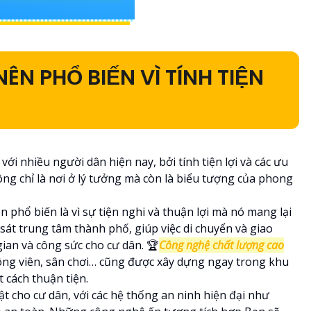
N PHỔ BIẾN VÌ TÍNH TIỆN
ới nhiều người dân hiện nay, bởi tính tiện lợi và các ưu
ông chỉ là nơi ở lý tưởng mà còn là biểu tượng của phong
 phổ biến là vì sự tiện nghi và thuận lợi mà nó mang lại
át trung tâm thành phố, giúp việc di chuyển và giao
ian và công sức cho cư dân. ️🏆
Công nghệ chất lượng cao
 công viên, sân chơi… cũng được xây dựng ngay trong khu
t cách thuận tiện.
t cho cư dân, với các hệ thống an ninh hiện đại như