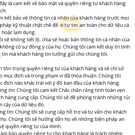
 đây là cam kết về bảo mật và quyền riêng tư khách hàng
ch:
am kết bảo vệ thông tin cá nhân của khách hàng trước mọi
pháp kỹ thuật chặt chẽ để ☣️
tự tin
an toàn cho dữ liệu cá
i hoặc lạm dụng.
ôi sẽ không tiết lộ, chia sẻ hoặc bán thông tin cá nhân của
hông có sự đồng ý của họ. Chúng tôi cam kết duy trì tính
g tin mà khách hàng tin tưởng gửi cho chúng tôi.
n tôn trọng quyền riêng tư của khách hàng và sẽ chỉ sử
o mục đích và trong phạm vi đã thỏa thuận. Chúng tôi
 đích nào khác trái với ý đồ ban đầu của khách hàng.
ông tin: Chúng tôi cam kết Chắc chắn rằng tính toàn vẹn
ách hàng cung cấp. Chúng tôi sẽ đề phòng tránh những rủi
 cậy của dữ liệu đó.
ng tin: Chúng tôi sẽ cung cấp hỗ trợ và tư vấn cho khách
a họ. Chúng tôi sẽ hướng dẫn họ về những biện pháp an
 vệ quyền riêng tư của mình.
 đảm bảo quyền riêng tư cho khách hàng là trách nhiệm