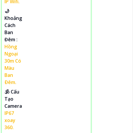
IP Wifi.
🌙
Khoảng
Cách
Ban
Đêm :
Hồng
Ngoại
30m Có
Màu
Ban
Ðêm.
🕉️ Cấu
Tạo
Camera
IP67
xoay
360.