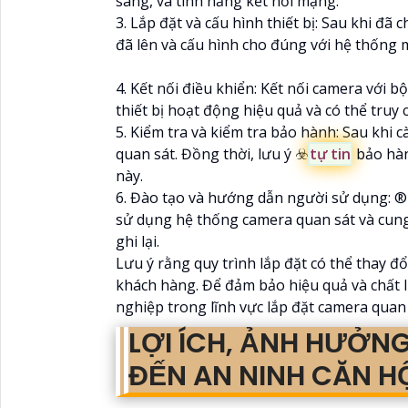
sáng, và tính năng kết nối mạng.
3. Lắp đặt và cấu hình thiết bị: Sau khi đã 
đã lên và cấu hình cho đúng với hệ thống 
4. Kết nối điều khiển: Kết nối camera với 
thiết bị hoạt động hiệu quả và có thể truy
5. Kiểm tra và kiểm tra bảo hành: Sau khi 
quan sát. Đồng thời, lưu ý ☣️
tự tin
bảo hành
này.
6. Đào tạo và hướng dẫn người sử dụng: ®️
sử dụng hệ thống camera quan sát và cung
ghi lại.
Lưu ý rằng quy trình lắp đặt có thể thay đổ
khách hàng. Để đảm bảo hiệu quả và chất 
nghiệp trong lĩnh vực lắp đặt camera quan 
LỢI ÍCH, ẢNH HƯỞN
ĐẾN AN NINH CĂN H