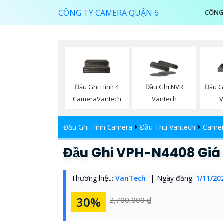
CÔNG TY CAMERA QUẬN 6
CÔNG
Đầu Ghi Hình 4
Đầu Ghi NVR
Đầu G
CameraVantech
Vantech
V
Đầu Ghi Hình Camera
Đầu Thu Vantech
Camer
Đầu Ghi VPH-N4408 Giá 
Thương hiệu:
VanTech
Ngày đăng:
1/11/20
30%
2,700,000 ₫