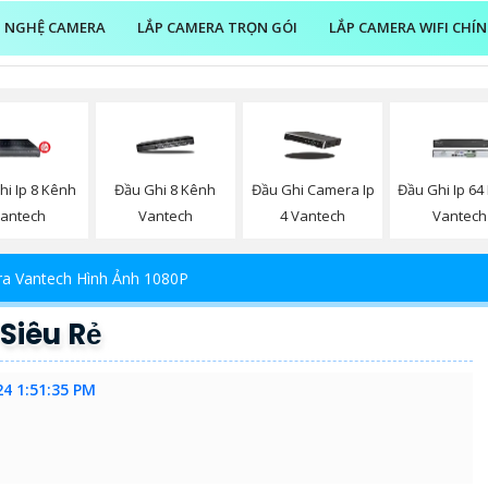
 NGHỆ CAMERA
LẮP CAMERA TRỌN GÓI
LẮP CAMERA WIFI CHÍ
hi Ip 8 Kênh
Đầu Ghi 8 Kênh
Đầu Ghi Camera Ip
Đầu Ghi Ip 64
antech
Vantech
4 Vantech
Vantech
a Vantech Hình Ảnh 1080P
Siêu Rẻ
24 1:51:35 PM