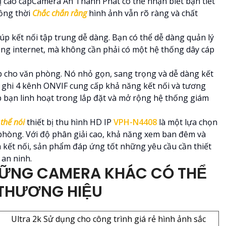
ị cao cấpCamera An Thành Phát có thể nhận biết bạn tiết
ồng thời
Chắc chắn rằng
hình ảnh vẫn rõ ràng và chất
iúp kết nối tập trung dễ dàng. Bạn có thể dễ dàng quản lý
ạng internet, mà không cần phải có một hệ thống dây cáp
p cho văn phòng. Nó nhỏ gọn, sang trọng và dễ dàng kết
u ghi 4 kênh ONVIF cung cấp khả năng kết nối và tương
úp bạn linh hoạt trong lắp đặt và mở rộng hệ thống giám
 thể nói
thiết bị thu hình HD IP
VPH-N4408
là một lựa chọn
n phòng. Với độ phân giải cao, khả năng xem ban đêm và
à kết nối, sản phẩm đáp ứng tốt những yêu cầu cần thiết
 an ninh.
ỮNG CAMERA KHÁC CÓ THỂ
 THƯƠNG HIỆU
Ultra 2k Sử dụng cho công trình giá rẻ hình ảnh sắc