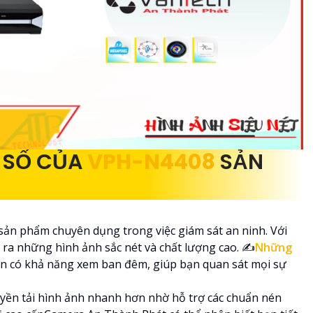
 SỐ CỦA
VPH-N4408
SẢN
 sản phẩm chuyên dụng trong việc giám sát an ninh. Với
 ra những hình ảnh sắc nét và chất lượng cao. ✍️
Những
còn có khả năng xem ban đêm, giúp bạn quan sát mọi sự
uyền tải hình ảnh nhanh hơn nhờ hỗ trợ các chuẩn nén