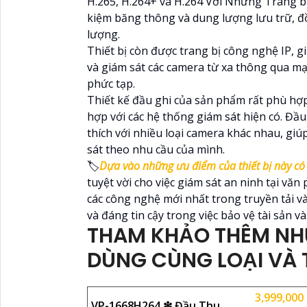
H.265, H.264+ và H.264 Với Những Trang b
kiệm băng thông và dung lượng lưu trữ, đ
lượng.
Thiết bị còn được trang bị công nghệ IP, g
và giám sát các camera từ xa thông qua m
phức tạp.
Thiết kế đầu ghi của sản phẩm rất phù hợ
hợp với các hệ thống giám sát hiện có. Đầ
thích với nhiều loại camera khác nhau, gi
sát theo nhu cầu của mình.
🏷
Dựa vào những ưu điểm của thiết bị này có
tuyệt vời cho việc giám sát an ninh tại vă
các công nghệ mới nhất trong truyền tải v
và đáng tin cậy trong việc bảo vệ tài sản và
THAM KHẢO THÊM NH
DÙNG CÙNG LOẠI VÀ
3,999,000
VP-1668H264 ❇ Đầu Thu