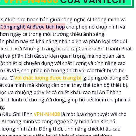
G
VPH-N4408
CỦA VANTECH
 sự kết hợp hoàn hảo giữa công nghệ AI thông minh và

Công nghệ Ai được tích hợp
cho phép nó chụp hình và
 hơn ngay cả trong môi trường thiếu ánh sáng.
ản phẩm này có khả năng nhận diện và phân loại các đối
 xe cộ. Với Những Trang bị cao cấpCamera An Thành Phát
ại và phân tích các sự kiện quan trọng mà họ quan tâm.
ột thiết bị chuyên dụng với chất lượng và tính năng cao.
 ONVIF, cho phép nó tương thích với các thiết bị và hệ
au. ®️
Với chất lượng được trang bị
giúp người dùng dễ
t của mình mà không cần phải thay thế toàn bộ thiết bị.
ợc ưa chuộng bởi việc có chiết khấu cao tại An Thành
i ích kinh tế cho người dùng, giúp họ tiết kiệm chi phí mà
ng.
 Đầu Ghi Hình
VPH-N4408
là một lựa chọn tuyệt vời cho
ệ AI thông minh và công nghệ xử lý hình ảnh Kết nối
 lượng hình ảnh. Đồng thời, tính năng chiết khấu cao