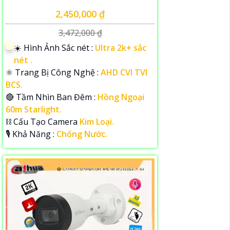
2,450,000 ₫
3,472,000 ₫
☀️ Hình Ảnh Sắc nét :
Ultra 2k+ sắc
nét .
⚛️ Trang Bị Công Nghệ :
AHD CVI TVI
BCS.
🔴 Tầm Nhìn Ban Đêm :
Hồng Ngoại
60m Starlight.
⛓ Cấu Tạo Camera
Kim Loại.
️🎙 Khả Năng :
Chống Nước.