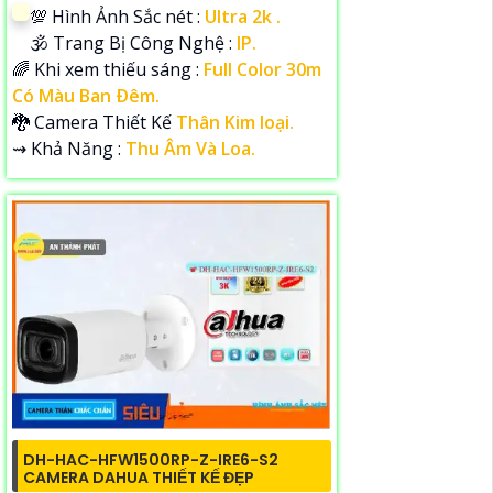
💯 Hình Ảnh Sắc nét :
Ultra 2k .
🕉️ Trang Bị Công Nghệ :
IP.
🌈 Khi xem thiếu sáng :
Full Color 30m
Có Màu Ban Ðêm.
🐉️ Camera Thiết Kế
Thân Kim loại.
️⇝ Khả Năng :
Thu Âm Và Loa.
DH-HAC-HFW1500RP-Z-IRE6-S2
CAMERA DAHUA THIẾT KẾ ĐẸP