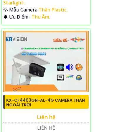
Starlight.
💦 Mẫu Camera
Thân Plastic.
️🔔 Ưu Điểm :
Thu Âm.
KX-CF4403GN-AL-4G CAMERA THÂN
NGOÀI TRỜI
Liên hệ
LIÊN HỆ