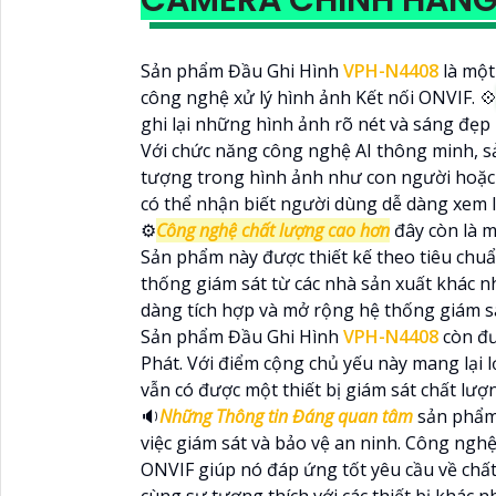
CAMERA CHÍNH HÃN
Sản phẩm Đầu Ghi Hình
VPH-N4408
là một
công nghệ xử lý hình ảnh Kết nối ONVIF. 
ghi lại những hình ảnh rõ nét và sáng đẹp
Với chức năng công nghệ AI thông minh, s
tượng trong hình ảnh như con người hoặc
có thể nhận biết người dùng dễ dàng xem l
⚙
Công nghệ chất lượng cao hơn
đây còn là m
Sản phẩm này được thiết kế theo tiêu chuẩn
thống giám sát từ các nhà sản xuất khác nh
dàng tích hợp và mở rộng hệ thống giám sá
Sản phẩm Đầu Ghi Hình
VPH-N4408
còn đư
Phát. Với điểm cộng chủ yếu này mang lại lợ
vẫn có được một thiết bị giám sát chất lượ
🔉
Những Thông tin Đáng quan tâm
sản phẩm
việc giám sát và bảo vệ an ninh. Công ngh
ONVIF giúp nó đáp ứng tốt yêu cầu về chất