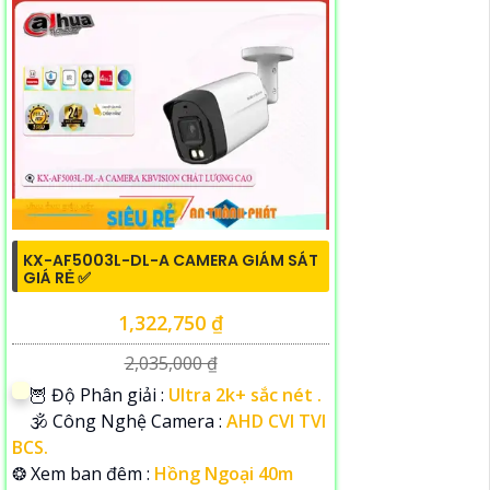
KX-AF5003L-DL-A CAMERA GIÁM SÁT
GIÁ RẺ ✅
1,322,750 ₫
2,035,000 ₫
🦉 Độ Phân giải :
Ultra 2k+ sắc nét .
🕉️ Công Nghệ Camera :
AHD CVI TVI
BCS.
❂ Xem ban đêm :
Hồng Ngoại 40m