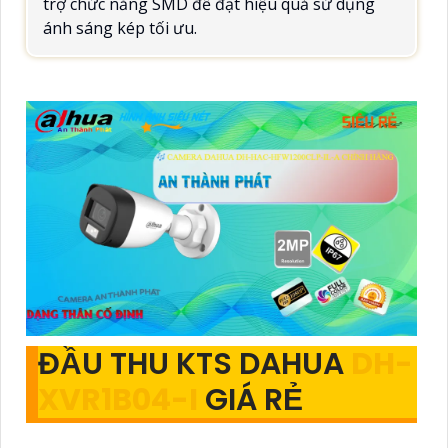
trợ chức năng SMD để đạt hiệu quả sử dụng
ánh sáng kép tối ưu.
ĐẦU THU KTS DAHUA
DH-
XVR1B04-I
GIÁ RẺ