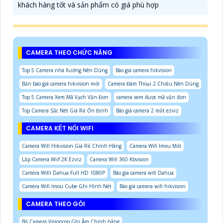
khách hàng tốt và sản phẩm có giá phù hợp
CAMERA THEO CHỨC NĂNG
Top 5 Camera nhà Xưởng Nên Dùng
Báo giá camera hikvision
Bản báo giá camera hikvision mới
Camera Đàm Thoại 2 Chiều Nên Dùng
Top 5 Camera Xem Mã Vạch Vận Đơn
camera xem được mã vận đơn
Top Camera Sắc Nét Giá Rẻ Ổn Định
Báo giá camera 2 mắt ezviz
CAMERA KẾT NỐI WIFI
Camera Wifi Hikvision Giá Rẻ Chính Hãng
Camera Wifi Imou Mới
Lắp Camera Wiif 2K Ezviz
Camera Wifi 360 Kbvision
Camera Wifii Dahua Full HD 1080P
Báo gia camera wifi Dahua
Camera Wifi Imou Cube Ghi Hình Nét
Báo giá camera wifi hikvision
CAMERA THEO GÓI
Bộ Camera Visioncop Ghi Âm Chính hãng