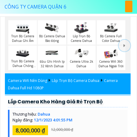
CÔNG TY CAMERA QUẬN 6
Trọn Bộ Camera
Bộ Camera Full
Bộ Camera Dahua
Lắp Trọn Bộ
Dahua Ghi Âm
Color Dahua
Báo Động
Camera Dahua
Trọn Bộ Camera
Đầu Ghi Hình Ip
Camera Ultra 2k
Camera Wifi 360
Dahua Chống
32 Kênh Dahua
Dahua
Dahua Ngoài Trời
Trộm
Camera Wifi Nên Dùng
Lắp Trọn Bộ Camera Dahua
Camera
Dahua Full Hd 1080P
Lắp Camera Kho Hàng Giá Rẻ Trọn Bộ
Thương hiệu:
Dahua
Ngày đăng:
12/1/2023 4:01:55 PM
8,000,000 ₫
12,000,000 ₫