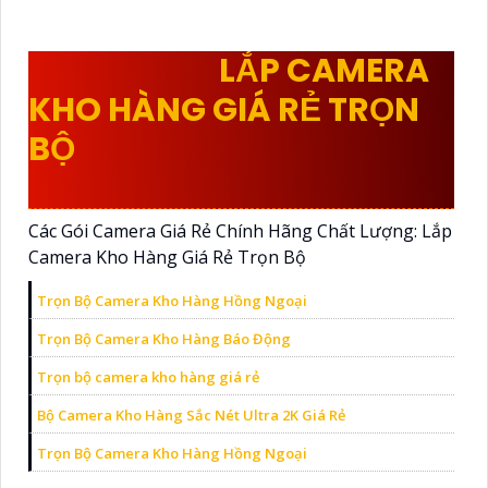
CHI TIẾT VỀ
LẮP CAMERA
KHO HÀNG GIÁ RẺ TRỌN
BỘ
CHIẾT KHẤU CAO BAO
CÔNG LẮP
Các Gói Camera Giá Rẻ Chính Hãng Chất Lượng: Lắp
Camera Kho Hàng Giá Rẻ Trọn Bộ
Trọn Bộ Camera Kho Hàng Hồng Ngoại
Trọn Bộ Camera Kho Hàng Báo Động
Trọn bộ camera kho hàng giá rẻ
Bộ Camera Kho Hàng Sắc Nét Ultra 2K Giá Rẻ
Trọn Bộ Camera Kho Hàng Hồng Ngoại