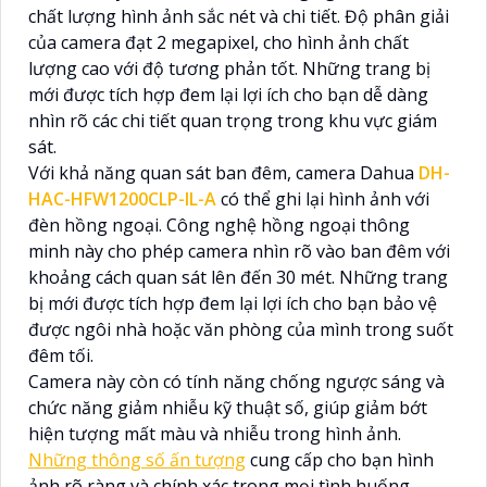
chất lượng hình ảnh sắc nét và chi tiết. Độ phân giải
của camera đạt 2 megapixel, cho hình ảnh chất
lượng cao với độ tương phản tốt. Những trang bị
mới được tích hợp đem lại lợi ích cho bạn dễ dàng
nhìn rõ các chi tiết quan trọng trong khu vực giám
sát.
Với khả năng quan sát ban đêm, camera Dahua
DH-
HAC-HFW1200CLP-IL-A
có thể ghi lại hình ảnh với
đèn hồng ngoại. Công nghệ hồng ngoại thông
minh này cho phép camera nhìn rõ vào ban đêm với
khoảng cách quan sát lên đến 30 mét. Những trang
bị mới được tích hợp đem lại lợi ích cho bạn bảo vệ
được ngôi nhà hoặc văn phòng của mình trong suốt
đêm tối.
Camera này còn có tính năng chống ngược sáng và
chức năng giảm nhiễu kỹ thuật số, giúp giảm bớt
hiện tượng mất màu và nhiễu trong hình ảnh.
Những thông số ấn tượng
cung cấp cho bạn hình
ảnh rõ ràng và chính xác trong mọi tình huống