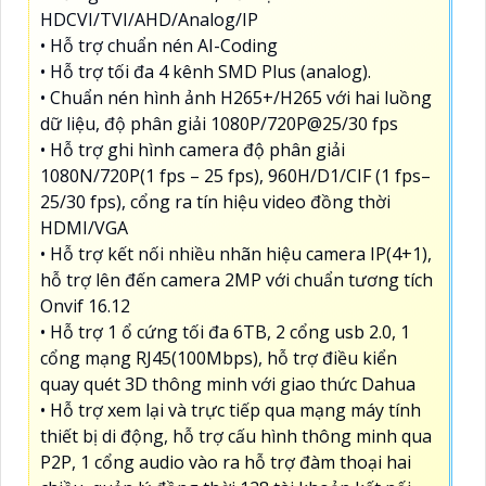
HDCVI/TVI/AHD/Analog/IP
• Hỗ trợ chuẩn nén AI-Coding
• Hỗ trợ tối đa 4 kênh SMD Plus (analog).
• Chuẩn nén hình ảnh H265+/H265 với hai luồng
dữ liệu, độ phân giải 1080P/720P@25/30 fps
• Hỗ trợ ghi hình camera độ phân giải
1080N/720P(1 fps – 25 fps), 960H/D1/CIF (1 fps–
25/30 fps), cổng ra tín hiệu video đồng thời
HDMI/VGA
• Hỗ trợ kết nối nhiều nhãn hiệu camera IP(4+1),
hỗ trợ lên đến camera 2MP với chuẩn tương tích
Onvif 16.12
• Hỗ trợ 1 ổ cứng tối đa 6TB, 2 cổng usb 2.0, 1
cổng mạng RJ45(100Mbps), hỗ trợ điều kiển
quay quét 3D thông minh với giao thức Dahua
• Hỗ trợ xem lại và trực tiếp qua mạng máy tính
thiết bị di động, hỗ trợ cấu hình thông minh qua
P2P, 1 cổng audio vào ra hỗ trợ đàm thoại hai