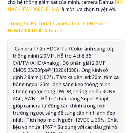
cho hệ thống giám sát của mình, camera Dahua
DH-
HAC-HFW1200CLP-IL-A
là một lựa chọn tuyệt vời.
Thông Số Kỹ Thuật Camera Giá re DH-HAC-
HFW1200CLP-IL-A Giá rẻ
. Camera Thân HDCVI Full Color ánh sáng kép
thông minh 2.0MP . Hỗ trợ 4 chế độ :
CVI/TVI/AHD/Analog . Độ phân giải 2.0MP
CMOS 25/30fps@(1920x1080) . Ống kính cố
định 2.8mm (102°) . Tầm xa đèn led: 20m, tầm xa
hồng ngoại 20m , ánh sáng kép thông minh .
Chống ngược sáng DWDR, chống nhiễu 3DNR,
AGC, AWB... . Hỗ trợ chức năng Super Adapt,
giúp camera tự động cân chỉnh trong môi
trường ngược sáng để cung cấp hình ảnh đẹp
nhất . Tích hợp mic . Nguồn 12VDC ± 30% . Chất
liệu vỏ nhựa, IP67 * Sử dụng với các đầu ghi hỗ