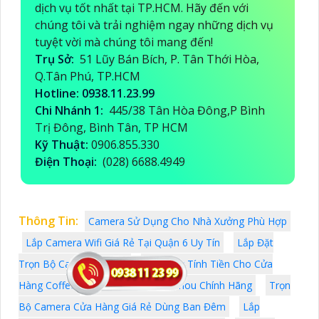
dịch vụ tốt nhất tại TP.HCM. Hãy đến với
chúng tôi và trải nghiệm ngay những dịch vụ
tuyệt vời mà chúng tôi mang đến!
Trụ Sở:
51 Lũy Bán Bích, P. Tân Thới Hòa,
Q.Tân Phú, TP.HCM
Hotline: 0938.11.23.99
Chi Nhánh 1:
445/38 Tân Hòa Đông,P Bình
Trị Đông, Bình Tân, TP HCM
Kỹ Thuật:
0906.855.330
Điện Thoại:
(028) 6688.4949
Thông Tin:
Camera Sử Dụng Cho Nhà Xưởng Phù Hợp
Lắp Camera Wifi Giá Rẻ Tại Quận 6 Uy Tín
Lắp Đặt
Trọn Bộ Camera Giá Rẻ
Lắp Máy Tính Tiền Cho Cửa
Hàng Coffee
Báo Giá Camera Imou Chính Hãng
Trọn
Bộ Camera Cửa Hàng Giá Rẻ Dùng Ban Đêm
Lắp