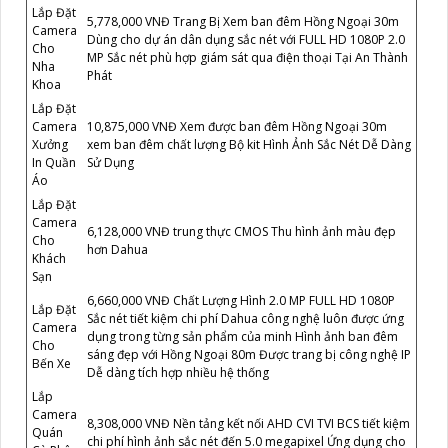
Lắp Đặt
5,778,000 VNĐ Trang Bị Xem ban đêm Hồng Ngoại 30m
Camera
Dùng cho dự án dân dụng sắc nét với FULL HD 1080P 2.0
Cho
MP Sắc nét phù hợp giám sát qua điện thoại Tại An Thành
Nha
Phát
Khoa
Lắp Đặt
Camera
10,875,000 VNĐ Xem được ban đêm Hồng Ngoại 30m
Xưởng
xem ban đêm chất lượng Bộ kit Hình Ảnh Sắc Nét Dễ Dàng
In Quần
Sử Dụng
Áo
Lắp Đặt
Camera
6,128,000 VNĐ trung thực CMOS Thu hình ảnh màu đẹp
Cho
hơn Dahua
Khách
Sạn
6,660,000 VNĐ Chất Lượng Hình 2.0 MP FULL HD 1080P
Lắp Đặt
Sắc nét tiết kiệm chi phí Dahua công nghệ luôn được ứng
Camera
dụng trong từng sản phẩm của minh Hình ảnh ban đêm
Cho
sáng đẹp với Hồng Ngoại 80m Được trang bị công nghệ IP
Bến Xe
Dễ dàng tích hợp nhiều hệ thống
Lắp
Camera
8,308,000 VNĐ Nền tảng kết nối AHD CVI TVI BCS tiết kiệm
Quán
chi phí hình ảnh sắc nét đến 5.0 megapixel Ứng dụng cho