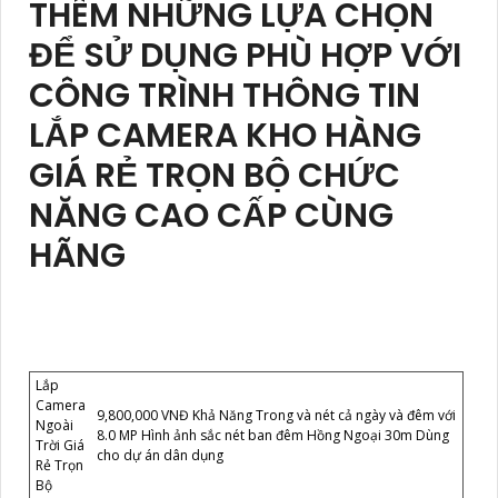
THÊM NHỮNG LỰA CHỌN
ĐỂ SỬ DỤNG PHÙ HỢP VỚI
CÔNG TRÌNH THÔNG TIN
LẮP CAMERA KHO HÀNG
GIÁ RẺ TRỌN BỘ CHỨC
NĂNG CAO CẤP CÙNG
HÃNG
Lắp
Camera
9,800,000 VNĐ Khả Năng Trong và nét cả ngày và đêm với
Ngoài
8.0 MP Hình ảnh sắc nét ban đêm Hồng Ngoại 30m Dùng
Trời Giá
cho dự án dân dụng
Rẻ Trọn
Bộ