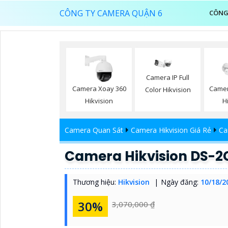
CÔNG TY CAMERA QUẬN 6
CÔNG
Camera IP Full
Camera Xoay 360
Camer
Color Hikvision
Hikvision
H
Camera Quan Sát
Camera Hikvision Giá Rẻ
Ca
Camera Hikvision DS-
Thương hiệu:
Hikvision
Ngày đăng:
10/18/2
30%
3,070,000 ₫