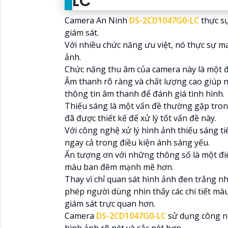
LC
Camera An Ninh
DS-2CD1047G0-LC
thực sự
giám sát.
Với nhiều chức năng ưu việt, nó thực sự ma
ảnh.
Chức năng thu âm của camera này là một đ
Âm thanh rõ ràng và chất lượng cao giúp 
thông tin âm thanh để đánh giá tình hình.
Thiếu sáng là một vấn đề thường gặp tro
đã được thiết kế để xử lý tốt vấn đề này.
Với công nghệ xử lý hình ảnh thiếu sáng t
ngay cả trong điều kiện ánh sáng yếu.
Ấn tượng ơn với những thông số là một điể
màu ban đêm mạnh mẽ hơn.
Thay vì chỉ quan sát hình ảnh đen trắng n
phép người dùng nhìn thấy các chi tiết màu
giám sát trực quan hơn.
Camera
DS-2CD1047G0-LC
sử dụng công n
hình ảnh rõ nét và sắc nét hơn.