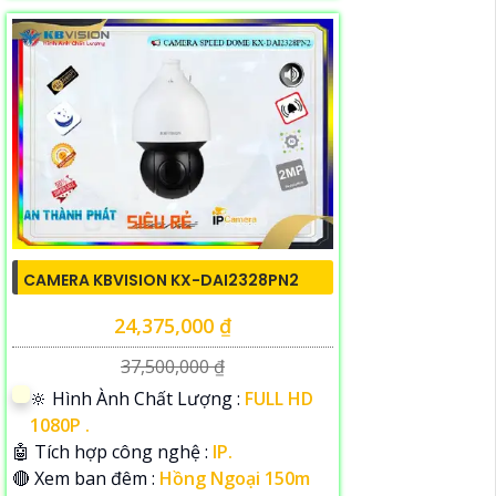
CAMERA KBVISION KX-DAI2328PN2
24,375,000 ₫
37,500,000 ₫
🔆 Hình Ành Chất Lượng :
FULL HD
1080P .
🤖️ Tích hợp công nghệ :
IP.
🔴 Xem ban đêm :
Hồng Ngoại 150m