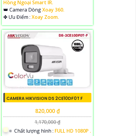
Hồng Ngoại Smart IR.
👑 Camera Dòng
Xoay 360.
️✤ Ưu Điểm :
Xoay Zoom.
CAMERA HIKVISION DS 2CE10DF0T F
820,000 ₫
1,170,000 ₫
🔅 Chất lượng hình :
FULL HD 1080P .