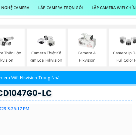
 NGHỆ CAMERA
LẮP CAMERA TRỌN GÓI
LẮP CAMERA WIFI CHÍ
a Thân Lớn
Camera Thiết Kế
Camera Ai
Camera Ip 
ikvision
Kim Loại Hikvision
Hikvision
Full Color 
mera Wifi Hikvision Trong Nhà
2CD1047G0-LC
023 3:25:17 PM