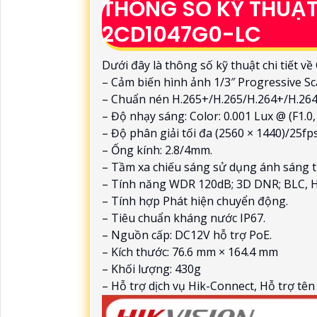
THÔNG SỐ KỸ THUẬT
2CD1047G0-LC
Dưới đây là thông số kỹ thuật chi tiết 
– Cảm biến hình ảnh 1/3″ Progressive S
– Chuẩn nén H.265+/H.265/H.264+/H.264
– Độ nhạy sáng: Color: 0.001 Lux @ (F1.0
– Độ phân giải tối đa (2560 × 1440)/25fps
– Ống kính: 2.8/4mm.
– Tầm xa chiếu sáng sử dụng ánh sáng 
– Tính năng WDR 120dB; 3D DNR; BLC, 
– Tính hợp Phát hiện chuyển động.
– Tiêu chuẩn kháng nước IP67.
– Nguồn cấp: DC12V hỗ trợ PoE.
– Kích thước: 76.6 mm × 164.4 mm
– Khối lượng: 430g
– Hỗ trợ dịch vụ Hik-Connect, Hỗ trợ tê