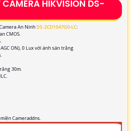
 CAMERA HIKVISION DS-
về Camera An Ninh
DS-2CD1047G0-LC
:
can CMOS.
.
, AGC ON), 0 Lux với ánh sán trắng
.
trắng 30m.
HLC.
n miền Cameraddns.