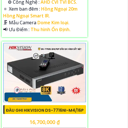
⚙ Công Nghệ :
AHD CVI TVI BCS.
🔅 Xem ban đêm :
Hồng Ngoại 20m
Hồng Ngoại Smart IR.
🗜️ Mẫu Camera
Dome Kim loại.
️📢 Ưu Điểm :
Thu hình Ổn Định.
ĐẦU GHI HIKVISION DS-7716NI-M4/16P
16,700,000 ₫