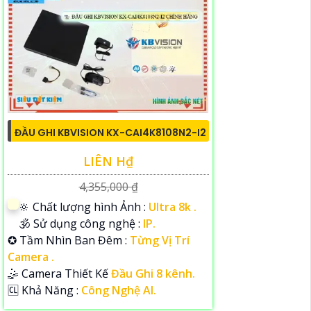
ĐẦU GHI KBVISION KX-CAI4K8108N2-I2
LIÊN H₫
4,355,000 ₫
🔆 Chất lượng hình Ảnh :
Ultra 8k .
🕉️ Sử dụng công nghệ :
IP.
✪ Tầm Nhìn Ban Đêm :
Từng Vị Trí
Camera .
🤹 Camera Thiết Kế
Đầu Ghi 8 kênh.
️🆑 Khả Năng :
Công Nghệ AI.