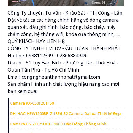
Công Ty chuyên Tư Vấn - Khảo Sát - Thi Công - Lắp
Đặt về tất cả các hàng chính hãng về dòng camera
quan sát, đầu ghi hình, báo động, báo cháy, máy
chấm công, hệ thống wifi, khóa cửa thông minh, .....
QUÝ KHÁCH HÃY LIÊN HỆ:
CÔNG TY TNHH TM-DV ĐẦU TƯ AN THÀNH PHÁT
Hotline: 0938112399 - 02866884949
Địa chỉ : 51 Lũy Bán Bích - Phường Tân Thới Hoà -
Quận Tân Phú - Tp.Hồ Chí Minh
Email: congngheanthanhphat@gmail.com
Sản phẩm Hình ảnh chất lượng hiệu năng cao mời
bạn xem qua:
Camera KX-C5012C IP50
DH-HAC-HFW1500RP-Z-IRE6-S2 Camera Dahua Thiết kế Đẹp
Camera DS-2CE71H0T-PIRLO Báo Động Thông Minh