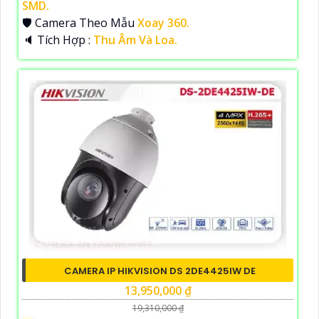
SMD.
🛡 Camera Theo Mẫu
Xoay 360.
️🔈 Tích Hợp :
Thu Âm Và Loa.
CAMERA IP HIKVISION DS 2DE4425IW DE
13,950,000 ₫
19,310,000 ₫