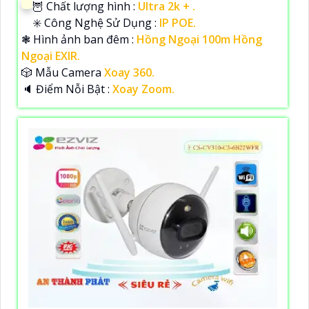
🦉 Chất lượng hình :
Ultra 2k + .
✳️ Công Nghệ Sử Dụng :
IP POE.
❃ Hình ảnh ban đêm :
Hồng Ngoại 100m Hồng
Ngoại EXIR.
🎲 Mẫu Camera
Xoay 360.
️🔈 Điểm Nỗi Bật :
Xoay Zoom.