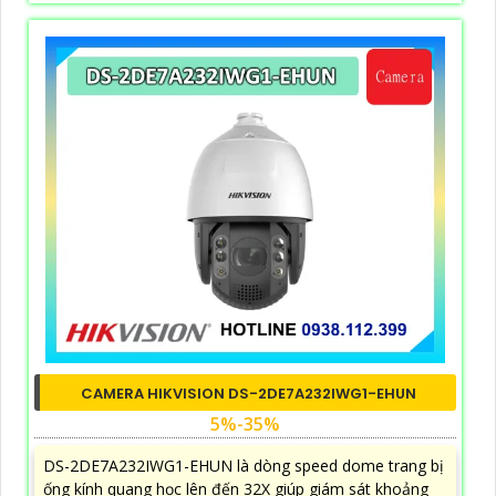
CAMERA HIKVISION DS-2DE7A232IWG1-EHUN
5%-35%
DS-2DE7A232IWG1-EHUN là dòng speed dome trang bị
ống kính quang học lên đến 32X giúp giám sát khoảng