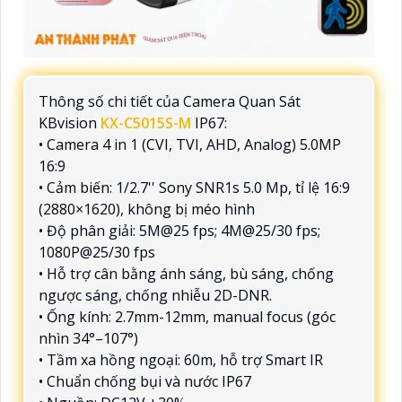
Thông số chi tiết của Camera Quan Sát
KBvision
KX-C5015S-M
IP67:
• Camera 4 in 1 (CVI, TVI, AHD, Analog) 5.0MP
16:9
• Cảm biến: 1/2.7'' Sony SNR1s 5.0 Mp, tỉ lệ 16:9
(2880×1620), không bị méo hình
• Độ phân giải: 5M@25 fps; 4M@25/30 fps;
1080P@25/30 fps
• Hỗ trợ cân bằng ánh sáng, bù sáng, chống
ngược sáng, chống nhiễu 2D-DNR.
• Ống kính: 2.7mm-12mm, manual focus (góc
nhìn 34°–107°)
• Tầm xa hồng ngoại: 60m, hỗ trợ Smart IR
• Chuẩn chống bụi và nước IP67