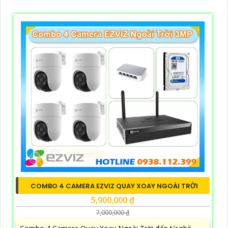
COMBO 4 CAMERA EZVIZ QUAY XOAY NGOÀI TRỜI
5,900,000 ₫
7,000,000 ₫