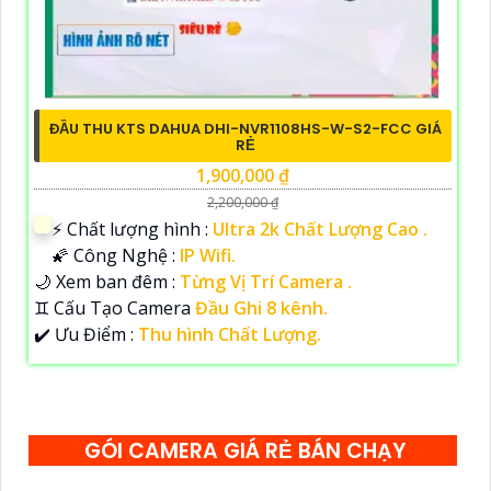
ĐẦU THU KTS DAHUA DHI-NVR1108HS-W-S2-FCC GIÁ
RẺ
1,900,000 ₫
2,200,000 ₫
️⚡ Chất lượng hình :
Ultra 2k Chất Lượng Cao .
🌠 Công Nghệ :
IP Wifi.
🌙 Xem ban đêm :
Từng Vị Trí Camera .
♊ Cấu Tạo Camera
Đầu Ghi 8 kênh.
️✔️ Ưu Điểm :
Thu hình Chất Lượng.
GÓI CAMERA GIÁ RẺ BÁN CHẠY