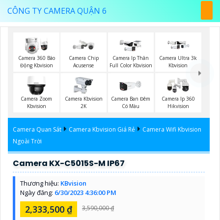
CÔNG TY CAMERA QUẬN 6
Camera 360 Báo
Camera Chip
Camera Ip Thân
Camera Ultra 3k
Động Kbvision
Acusense
Full Color Kbvision
Kbvision
Camera Zoom
Camera Kbvision
Camera Ban Đêm
Camera Ip 360
Kbvision
2K
Có Màu
Hikvision
Camera Quan Sát
Camera Kbvision Giá Rẻ
Camera Wifi Kbvision
Ngoài Trời
Camera KX-C5015S-M IP67
Thương hiệu:
KBvision
Ngày đăng:
6/30/2023 4:36:00 PM
2,333,500 ₫
3,590,000 ₫