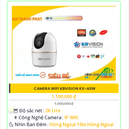
CAMERA WIFI KBVISION KX-A3W
1,100,000 ₫
1,300,000 ₫
🦉 Độ sắc nét :
2K Lite .
⚜️ Công Nghệ Camera :
IP Wifi.
🌜 Nhìn Ban Đêm :
Hồng Ngoại 10m Hồng Ngoại