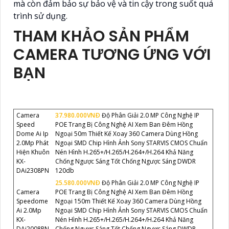
mà còn đảm bảo sự bảo vệ và tin cậy trong suốt quá
trình sử dụng.
THAM KHẢO SẢN PHẨM
CAMERA TƯƠNG ỨNG VỚI
BẠN
Camera
37.980.000VNÐ
Độ Phân Giải 2.0 MP Công Nghệ IP
Speed
POE Trang Bị Công Nghệ AI Xem Ban Đêm Hồng
Dome Ai Ip
Ngoại 50m Thiết Kế Xoay 360 Camera Dùng Hồng
2.0Mp Phát
Ngoại SMD Chip Hình Ảnh Sony STARVIS CMOS Chuẩn
Hiện Khuôn
Nén Hình H.265+/H.265/H.264+/H.264 Khả Năng
KX-
Chống Ngược Sáng Tốt Chống Ngược Sáng DWDR
DAi2308PN
120db
25.580.000VNÐ
Độ Phân Giải 2.0 MP Công Nghệ IP
Camera
POE Trang Bị Công Nghệ AI Xem Ban Đêm Hồng
Speedome
Ngoại 150m Thiết Kế Xoay 360 Camera Dùng Hồng
Ai 2.0Mp
Ngoại SMD Chip Hình Ảnh Sony STARVIS CMOS Chuẩn
KX-
Nén Hình H.265+/H.265/H.264+/H.264 Khả Năng
DAi2008PN
Chống Ngược Sáng Tốt Chống Ngược Sáng DWDR