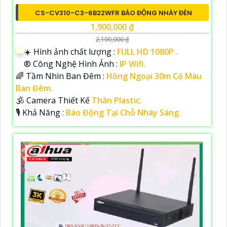
CS-CV310-C3-6B22WFR BÁO ĐỘNG NHÁY ĐÈN
1,900,000 ₫
2,100,000 ₫
☀️ Hình ảnh chất lượng :
FULL HD 1080P .
®️ Công Nghệ Hình Ảnh :
IP Wifi.
🌈 Tầm Nhìn Ban Đêm :
Hồng Ngoại 30m Có Màu
Ban Đêm.
🕉️ Camera Thiết Kế
Thân Plastic.
️🎙 Khả Năng :
Báo Động Tại Chỗ Nháy Sáng.