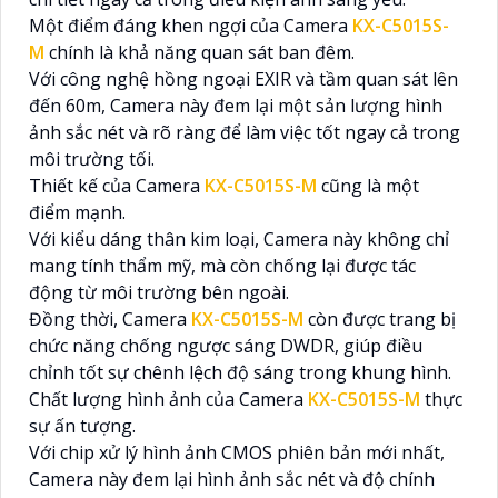
Một điểm đáng khen ngợi của Camera
KX-C5015S-
M
chính là khả năng quan sát ban đêm.
Với công nghệ hồng ngoại EXIR và tầm quan sát lên
đến 60m, Camera này đem lại một sản lượng hình
ảnh sắc nét và rõ ràng để làm việc tốt ngay cả trong
môi trường tối.
Thiết kế của Camera
KX-C5015S-M
cũng là một
điểm mạnh.
Với kiểu dáng thân kim loại, Camera này không chỉ
mang tính thẩm mỹ, mà còn chống lại được tác
động từ môi trường bên ngoài.
Đồng thời, Camera
KX-C5015S-M
còn được trang bị
chức năng chống ngược sáng DWDR, giúp điều
chỉnh tốt sự chênh lệch độ sáng trong khung hình.
Chất lượng hình ảnh của Camera
KX-C5015S-M
thực
sự ấn tượng.
Với chip xử lý hình ảnh CMOS phiên bản mới nhất,
Camera này đem lại hình ảnh sắc nét và độ chính