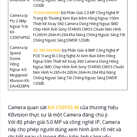
120db
19.960.000VNÐ
Độ Phân Giải 2.0 MP Công Nghệ IP
Camera Ip
Trang Bị Thường Xem Ban Đêm Hồng Ngoại 100m
Ptz 2.0Mp
Thiết Kế Xoay 360 Camera Dùng Hồng Ngoại SMD
Ngoài Trời
Chip Hình Ảnh Sony STARVIS CMOS Chuẩn Nén Hình
KX-
H.265/H.264+/H.264 Khả Năng Chống Ngược Sáng Tốt
C2007ePN2
Chống Ngược Sáng DWDR 120db
Camera Ip
45..380.000VNÐ
Độ Phân Giải 4.0MP Công Nghệ IP
Speed
POE Trang Bị Công Nghệ AI Xem Ban Đêm Hồng
Dome
Ngoại 50m Thiết Kế Xoay 360 Camera Dùng Hồng
Hồng
Ngoại SMD Chip Hình Ảnh Sony STARVIS CMOS Chuẩn
Ngoại 4.0
Nén Hình H.265+/H.265/H.264+/H.264 Khả Năng
Megapixel
Chống Ngược Sáng Tốt Chống Ngược Sáng DWDR
Kbvsion KX-
120db
DAi4328PN
Camera quan sát
KX-C5015S-M
của thương hiệu
KBvision thực sự là một Camera đáng chú ý.
Với độ phân giải 5.0 MP và công nghệ IP, Camera
này cho phép người dùng xem hình ảnh rõ nét và
chi tiết ngay cả trong điều kiện ánh sáng yếu.