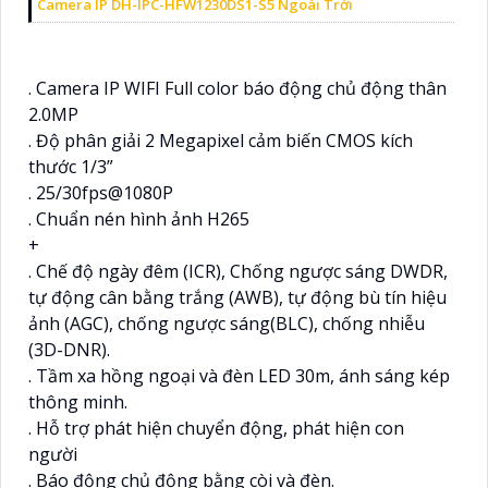
Camera IP DH-IPC-HFW1230DS1-S5 Ngoài Trời
. Camera IP WIFI Full color báo động chủ động thân
2.0MP
. Độ phân giải 2 Megapixel cảm biến CMOS kích
thước 1/3”
. 25/30fps@1080P
. Chuẩn nén hình ảnh H265
+
. Chế độ ngày đêm (ICR), Chống ngược sáng DWDR,
tự động cân bằng trắng (AWB), tự động bù tín hiệu
ảnh (AGC), chống ngược sáng(BLC), chống nhiễu
(3D-DNR).
. Tầm xa hồng ngoại và đèn LED 30m, ánh sáng kép
thông minh.
. Hỗ trợ phát hiện chuyển động, phát hiện con
người
. Báo động chủ động bằng còi và đèn.