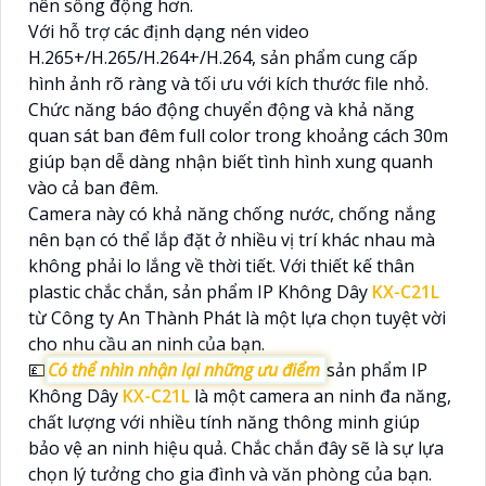
nên sống động hơn.
Với hỗ trợ các định dạng nén video
H.265+/H.265/H.264+/H.264, sản phẩm cung cấp
hình ảnh rõ ràng và tối ưu với kích thước file nhỏ.
Chức năng báo động chuyển động và khả năng
quan sát ban đêm full color trong khoảng cách 30m
giúp bạn dễ dàng nhận biết tình hình xung quanh
vào cả ban đêm.
Camera này có khả năng chống nước, chống nắng
nên bạn có thể lắp đặt ở nhiều vị trí khác nhau mà
không phải lo lắng về thời tiết. Với thiết kế thân
plastic chắc chắn, sản phẩm IP Không Dây
KX-C21L
từ Công ty An Thành Phát là một lựa chọn tuyệt vời
cho nhu cầu an ninh của bạn.
💷
Có thể nhìn nhận lại những ưu điểm
sản phẩm IP
Không Dây
KX-C21L
là một camera an ninh đa năng,
chất lượng với nhiều tính năng thông minh giúp
bảo vệ an ninh hiệu quả. Chắc chắn đây sẽ là sự lựa
chọn lý tưởng cho gia đình và văn phòng của bạn.