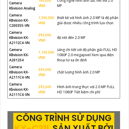
765,000
Công nghệ hình ảnh sắc nét với 2.0
Camera
VNĐ
MP
Kbvision Analog
Camera
1,390,000
thiết kế với hình ảnh 2.0 MP là độ phân
KBvision KX-
VNĐ
giải được nhiều công trình lựa chọn
C2003S5-VN
Camera
393,000
KBvision KX-
độ nét đến 2.0 MP
VNĐ
A2112C4-VN
Camera
sáng chi tiết với độ phân giải FULL HD
1,100,000
KBvision KX-
1080P 2.0 megapixel Xem qua điện
VNĐ
A2012S4
thoại từ xa ổn định
Camera
393,000
KBvision KX-
chất lượng hình ảnh 2.0 MP
VNĐ
A2111C4-VN
Camera
393,000
Hình ảnh trung thực với 2.0 MP FULL
Kbvision KX-
VNĐ
HD 1080P Tiết kiệm chi phí
A2111C4-VN
CÔNG TRÌNH SỬ DỤNG
KX-C21L
SẢN XUẤT BỞI