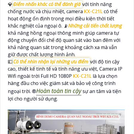
💎
Điểm nhấn khác có thể đánh giá
với tính năng
chống nước và chịu nhiệt, camera
KX-C21L
có thể
hoạt động ổn định trong mọi điều kiện thời tiết
khắc nghiệt của ngoại ô. 📡
Những cải tiến chất lượng
khả năng hồng ngoại thông minh giúp camera tự
động chuyển đổi chế độ quan sát vào ban đêm với
khả năng quan sát trong khoảng cách xa mà vẫn
giữ được chất lượng hình ảnh.
💷
Có thể nhìn nhận lại những ưu điểm
với độ tin cậy
cao, thiết kế tinh tế và tính năng ưu việt, Camera IP
Wifi ngoài trời Full HD 1080P
KX-C21L
là lựa chọn
hàng đầu cho việc giám sát và bảo vệ công trình
Hoàn toàn tin cậy
ngoại trời. ®️
sự an tâm và tiện
lợi cho người sử dụng.