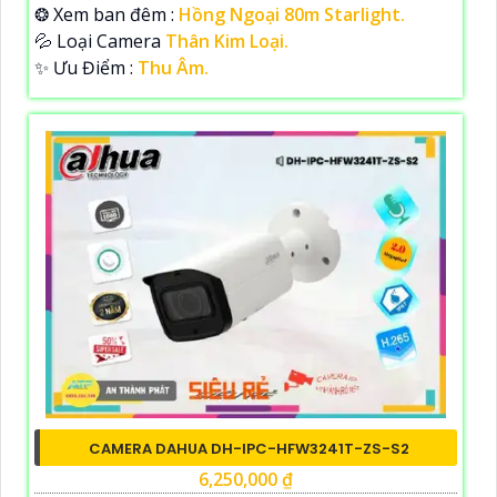
❂ Xem ban đêm :
Hồng Ngoại 80m Starlight.
💦 Loại Camera
Thân Kim Loại.
️✨ Ưu Điểm :
Thu Âm.
CAMERA DAHUA DH-IPC-HFW3241T-ZS-S2
6,250,000 ₫