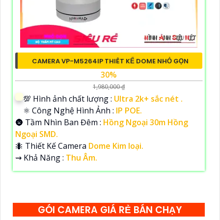
CAMERA VP-M5264IP THIÊT KẾ DOME NHỎ GỌN
30%
1,980,000 ₫
💯 Hình ảnh chất lượng :
Ultra 2k+ sắc nét .
⚛️ Công Nghệ Hình Ảnh :
IP POE.
🌚 Tầm Nhìn Ban Đêm :
Hồng Ngoại 30m Hồng
Ngoại SMD.
🐜 Thiết Kế Camera
Dome Kim loại.
️⇝ Khả Năng :
Thu Âm.
GÓI CAMERA GIÁ RẺ BÁN CHẠY