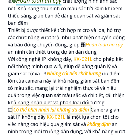
Hoàn toàn tin cậy
☣️
®️
chất lượng hình ảnh sắc
nét. Khả năng thu hình có màu sắc tới 30m khi xem
thiếu sáng giúp bạn dễ dàng quan sát và giám sát
ban đêm.
Thiết bị được thiết kế tích hợp micro và loa, hỗ trợ
các chức năng vượt trội như phát hiện chuyển động
và báo động chuyển động, giúp 🎛
Hoàn toàn tin cậy
an ninh cần thiết trong dự án dân dụng.
Với công nghệ IP không dây,
KX-C21L
cho phép kết
nối thông minh qua wifi, giúp dễ dàng quản lý và
giám sát từ xa. 📡
Những cải tiến chất lượng
ưu điểm
lớn của camera này là khả năng giám sát ban đêm
có màu sắc, mang lại trải nghiệm thực tế và hiệu
quả trong việc quan sát màu sắc và chi tiết, cải thiện
khả năng nhận biết và phân loại đối tượng.
💷
Có thể nhìn nhận lại những ưu điểm
Camera giám
sát IP không dây
KX-C21L
là một lựa chọn tốt cho
việc nâng cao hiệu quả giám sát và
khẳng định
an
ninh trong môi trường dân dụng, với khả năng vượt