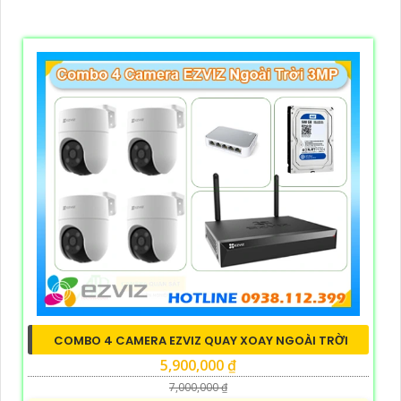
COMBO 4 CAMERA EZVIZ QUAY XOAY NGOÀI TRỜI
5,900,000 ₫
7,000,000 ₫