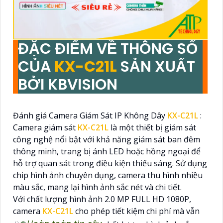
ĐẶC ĐIỂM VỀ THÔNG SỐ
CỦA
KX-C21L
SẢN XUẤT
BỞI KBVISION
Đánh giá Camera Giám Sát IP Không Dây
KX-C21L
:
Camera giám sát
KX-C21L
là một thiết bị giám sát
công nghệ nổi bật với khả năng giám sát ban đêm
thông minh, trang bị ánh LED hoặc hồng ngoại để
hỗ trợ quan sát trong điều kiện thiếu sáng. Sử dụng
chip hình ảnh chuyên dụng, camera thu hình nhiều
màu sắc, mang lại hình ảnh sắc nét và chi tiết.
Với chất lượng hình ảnh 2.0 MP FULL HD 1080P,
camera
KX-C21L
cho phép tiết kiệm chi phí mà vẫn