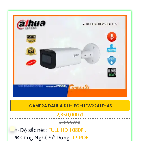
CAMERA DAHUA DH-IPC-HFW2241T-AS
2,350,000 ₫
3,410,000 ₫
✨ Độ sắc nét :
FULL HD 1080P .
⚒ Công Nghệ Sử Dụng :
IP POE.