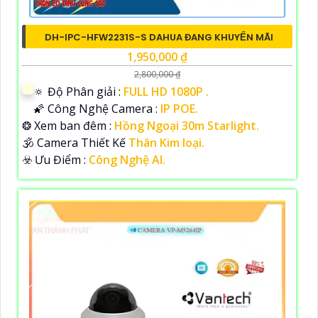
DH-IPC-HFW2231S-S DAHUA ĐANG KHUYẾN MÃI
1,950,000 ₫
2,800,000 ₫
🔅 Độ Phân giải :
FULL HD 1080P .
🌠 Công Nghệ Camera :
IP POE.
❂ Xem ban đêm :
Hồng Ngoại 30m Starlight.
🕉️ Camera Thiết Kế
Thân Kim loại.
️☣️ Ưu Điểm :
Công Nghệ AI.