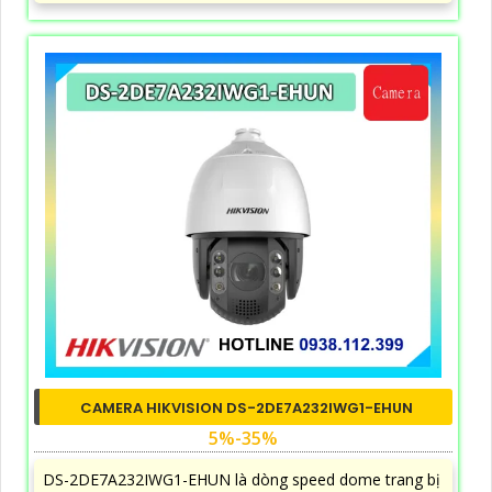
CAMERA HIKVISION DS-2DE7A232IWG1-EHUN
5%-35%
DS-2DE7A232IWG1-EHUN là dòng speed dome trang bị