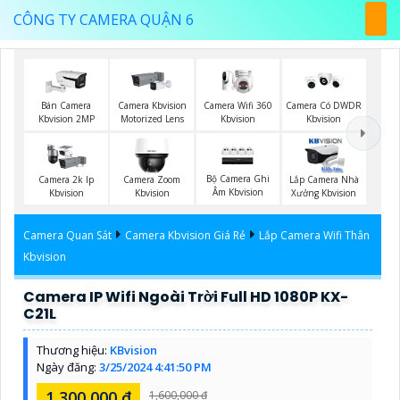
CÔNG TY CAMERA QUẬN 6
Camera Wifi 360
Bán Camera
Camera Kbvision
Camera Có DWDR
Kbvision
Kbvision 2MP
Motorized Lens
Kbvision
Bộ Camera Ghi
Camera 2k Ip
Camera Zoom
Lắp Camera Nhà
Âm Kbvision
Kbvision
Kbvision
Xưởng Kbvision
Camera Quan Sát
Camera Kbvision Giá Rẻ
Lắp Camera Wifi Thân
Kbvision
Camera IP Wifi Ngoài Trời Full HD 1080P KX-
C21L
Thương hiệu:
KBvision
Ngày đăng:
3/25/2024 4:41:50 PM
1,300,000 ₫
1,600,000 ₫