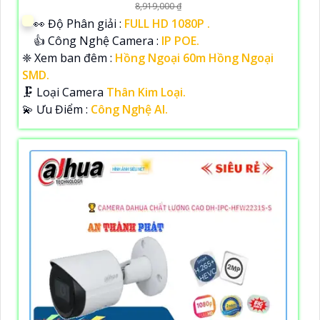
8,919,000 ₫
️👀 Độ Phân giải :
FULL HD 1080P .
👍 Công Nghệ Camera :
IP POE.
❈ Xem ban đêm :
Hồng Ngoại 60m Hồng Ngoại
SMD.
🗜️ Loại Camera
Thân Kim Loại.
️💫 Ưu Điểm :
Công Nghệ AI.