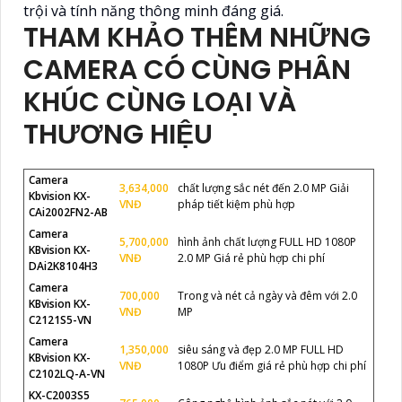
trội và tính năng thông minh đáng giá.
THAM KHẢO THÊM NHỮNG
CAMERA CÓ CÙNG PHÂN
KHÚC CÙNG LOẠI VÀ
THƯƠNG HIỆU
Camera
3,634,000
chất lượng sắc nét đến 2.0 MP Giải
Kbvision KX-
VNĐ
pháp tiết kiệm phù hợp
CAi2002FN2-AB
Camera
5,700,000
hình ảnh chất lượng FULL HD 1080P
KBvision KX-
VNĐ
2.0 MP Giá rẻ phù hợp chi phí
DAi2K8104H3
Camera
700,000
Trong và nét cả ngày và đêm với 2.0
KBvision KX-
VNĐ
MP
C2121S5-VN
Camera
1,350,000
siêu sáng và đẹp 2.0 MP FULL HD
KBvision KX-
VNĐ
1080P Ưu điểm giá rẻ phù hợp chi phí
C2102LQ-A-VN
KX-C2003S5