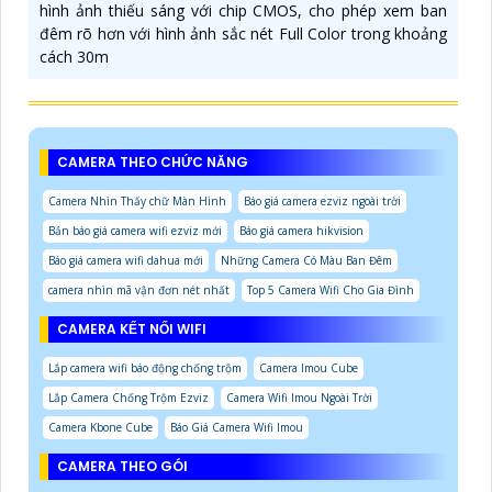
hình ảnh thiếu sáng với chip CMOS, cho phép xem ban
đêm rõ hơn với hình ảnh sắc nét Full Color trong khoảng
cách 30m
CAMERA THEO CHỨC NĂNG
Camera Nhìn Thấy chữ Màn Hình
Báo giá camera ezviz ngoài trời
Bản báo giá camera wifi ezviz mới
Báo giá camera hikvision
Báo giá camera wifi dahua mới
Những Camera Có Màu Ban Đêm
camera nhìn mã vận đơn nét nhất
Top 5 Camera Wifi Cho Gia Đình
CAMERA KẾT NỐI WIFI
Lắp camera wifi báo động chống trộm
Camera Imou Cube
Lắp Camera Chống Trộm Ezviz
Camera Wifi Imou Ngoài Trời
Camera Kbone Cube
Báo Giá Camera Wifi Imou
CAMERA THEO GÓI