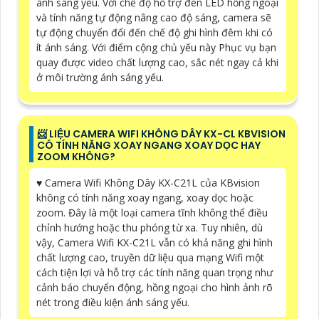
ánh sáng yếu. Với chế độ hỗ trợ đèn LED hồng ngoại
và tính năng tự động nâng cao độ sáng, camera sẽ
tự động chuyển đổi đến chế độ ghi hình đêm khi có
ít ánh sáng. Với điểm cộng chủ yếu này Phục vụ bạn
quay được video chất lượng cao, sắc nét ngay cả khi
ở môi trường ánh sáng yếu.
📨 LIỆU CAMERA WIFI KHÔNG DÂY KX-CL KBVISION
CÓ TÍNH NĂNG XOAY NGANG XOAY DỌC HAY
ZOOM KHÔNG?
♥️ Camera Wifi Không Dây KX-C21L của KBvision
không có tính năng xoay ngang, xoay dọc hoặc
zoom. Đây là một loại camera tĩnh không thể điều
chỉnh hướng hoặc thu phóng từ xa. Tuy nhiên, dù
vậy, Camera Wifi KX-C21L vẫn có khả năng ghi hình
chất lượng cao, truyền dữ liệu qua mạng Wifi một
cách tiện lợi và hỗ trợ các tính năng quan trọng như
cảnh báo chuyển động, hồng ngoại cho hình ảnh rõ
nét trong điều kiện ánh sáng yếu.