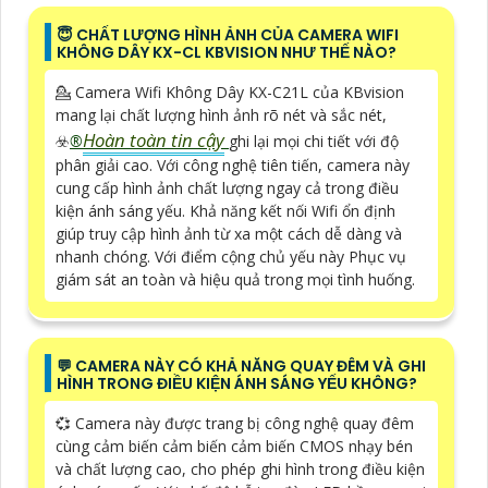
😇 CHẤT LƯỢNG HÌNH ẢNH CỦA CAMERA WIFI
KHÔNG DÂY KX-CL KBVISION NHƯ THẾ NÀO?
💁 Camera Wifi Không Dây KX-C21L của KBvision
mang lại chất lượng hình ảnh rõ nét và sắc nét,
Hoàn toàn tin cậy
☣️
®️
ghi lại mọi chi tiết với độ
phân giải cao. Với công nghệ tiên tiến, camera này
cung cấp hình ảnh chất lượng ngay cả trong điều
kiện ánh sáng yếu. Khả năng kết nối Wifi ổn định
giúp truy cập hình ảnh từ xa một cách dễ dàng và
nhanh chóng. Với điểm cộng chủ yếu này Phục vụ
giám sát an toàn và hiệu quả trong mọi tình huống.
️💬 CAMERA NÀY CÓ KHẢ NĂNG QUAY ĐÊM VÀ GHI
HÌNH TRONG ĐIỀU KIỆN ÁNH SÁNG YẾU KHÔNG?
💞 Camera này được trang bị công nghệ quay đêm
cùng cảm biến cảm biến cảm biến CMOS nhạy bén
và chất lượng cao, cho phép ghi hình trong điều kiện