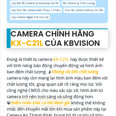
Lắp Đặt Bộ Camera Ip Visioncop Giá Rẻ
Bộ Camera Ip Chất Lượng
Lắp Trọn Bộ Camera Đàm Thoại 2 Chiều
Trọn Bộ Camera Dahua Ghi Âm
Lắp Camera Ngoài Trời trọn bộ
CAMERA CHÍNH HÃNG
KX-C21L
CỦA KBVISION
Đúng là thiết bị camera
KX-C21L
này được thiết kế
với tính năng báo động chuyển động và hình ảnh
ban đêm chất lượng. 📡
Những cải tiến chất lượng
camera này còn mang lại hình ảnh màu ban đêm với
chất lượng tốt, giúp quan sát rõ ràng mọi lúc. Với
công nghệ CMOS cho màu sắc sặc sỡ, hình ảnh từ
camera trở nên tươi sáng và sống động hơn.
💎
Điểm nhấn khác có thể đánh giá
không thể không
nhắc đến khuyến mãi lớn khi mua sản phẩm này tại
Camera An Thành Phát. Đừng bỏ lỡ cơ hội sở hữu