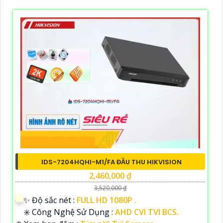
IDS-7204HQHI-M1/FA ĐẦU THU HIKVISION
2,460,000 ₫
3,520,000 ₫
✨ Độ sắc nét :
FULL HD 1080P .
✳️ Công Nghệ Sử Dụng :
AHD CVI TVI BCS.