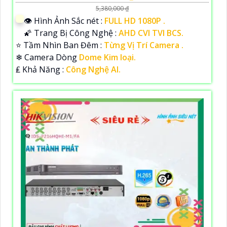
5,380,000 ₫
👁 Hình Ảnh Sắc nét :
FULL HD 1080P .
🌠 Trang Bị Công Nghệ :
AHD CVI TVI BCS.
⭐ Tầm Nhìn Ban Đêm :
Từng Vị Trí Camera .
❄ Camera Dòng
Dome Kim loại.
️₤ Khả Năng :
Công Nghệ AI.