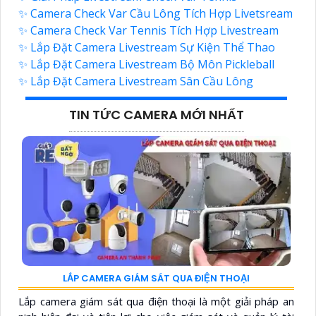
✨ Camera Check Var Cầu Lông Tích Hợp Livetsream
✨ Camera Check Var Tennis Tích Hợp Livestream
✨ Lắp Đặt Camera Livestream Sự Kiện Thể Thao
✨ Lắp Đặt Camera Livestream Bộ Môn Pickleball
✨ Lắp Đặt Camera Livestream Sân Cầu Lông
TIN TỨC CAMERA MỚI NHẤT
LẮP CAMERA GIÁM SÁT QUA ĐIỆN THOẠI
Lắp camera giám sát qua điện thoại là một giải pháp an