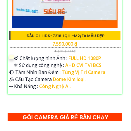
ĐẦU GHI IDS-7216HQHI-M2/FA MẪU ĐẸP
7,590,000 ₫
10,850,000 ₫
💯 Chất lượng hình Ảnh :
FULL HD 1080P .
⚛️ Sử dụng công nghệ :
AHD CVI TVI BCS.
🌔 Tầm Nhìn Ban Đêm :
Từng Vị Trí Camera .
🕉️ Cấu Tạo Camera
Dome Kim loại.
️⇝ Khả Năng :
Công Nghệ AI.
GÓI CAMERA GIÁ RẺ BÁN CHẠY