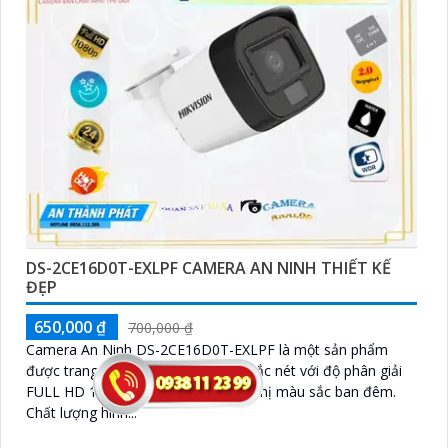
DS-2CE16D0T-EXLPF CAMERA AN NINH THIẾT KẾ
ĐẸP
650,000 ₫
700,000 ₫
Camera An Ninh DS-2CE16D0T-EXLPF là một sản phẩm
được trang bị công nghệ hình ảnh sắc nét với độ phân giải
FULL HD 1080P, với khả năng hiển thị màu sắc ban đêm.
Chất lượng hình...