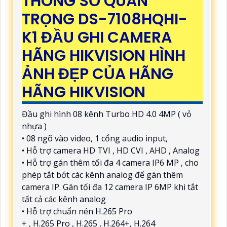
THÔNG SỐ QUAN
TRỌNG DS-7108HQHI-
K1 ĐẦU GHI CAMERA
HÃNG HIKVISION HÌNH
ẢNH ĐẸP CỦA HÃNG
HÃNG HIKVISION
Đầu ghi hình 08 kênh Turbo HD 4.0 4MP ( vỏ
nhựa )
• 08 ngõ vào video, 1 cổng audio input,
• Hỗ trợ camera HD TVI , HD CVI , AHD , Analog
• Hỗ trợ gán thêm tối đa 4 camera IP6 MP , cho
phép tắt bớt các kênh analog để gán thêm
camera IP. Gán tối đa 12 camera IP 6MP khi tắt
tất cả các kênh analog
• Hỗ trợ chuẩn nén H.265 Pro
+ , H.265 Pro , H.265 , H.264+, H.264