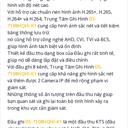
hình với độ nét cao.
Với hỗ trợ các chuẩn nén hình ảnh H.265+, H.265,
H.264+ và H.264, Trung Tâm Ghi Hình
DS-
7108HQHI-K1
cung cấp hình ảnh sắc nét và tiết kiệm
băng thông lưu trữ.
nó cũng hỗ trợ công nghệ AHD, CVI, TVI và BCS,
giúp hình ảnh tách biệt và ổn định.
Thiết kế đầu thu dạng box của Đầu ghi rất tinh tế,
giúp nó dễ dàng lắp đặt và điều chỉnh.
Với đầu ghi 8 kênh, Trung Tâm Ghi Hình
DS-
7108HQHI-K1
cung cấp khả năng ghi hình sắc nét
và thêm được 2 Camera IP để mở rộng phạm vi
giám sát.
Những thông số ấn tượng trên đầu thu này giúp
bạn quan sát và ghi lại toàn bộ tình hình xảy ra
trong khu vực cần giám sát.
Đầu ghi
DS-7108HQHI-K1
là một đầu thu KTS (đầu