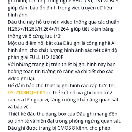
ghi hình) tích hợp công nghệ AHD, CVI, TVI và BCS,
giúp đảm bảo ổn định trong việc truyền dữ liệu
hình ảnh.
Đầu thu này hỗ trợ nén video thông qua các chuẩn
H.265+/H.265/H.264+/H.264, giúp tiết kiệm băng
thông và ổ cứng lưu trữ.
Một ưu điểm nổi bật của Đầu ghi là công nghệ AI
hình ảnh, cho chất lượng hình ảnh sắc nét đến độ
phân giải FULL HD 1080P.
Với những trang bị trên thiết bị ghi hình nay bạn
hoàng toàn tin tưởng rõ ràng và chi tiết cho các
video ghi lại.
Để đảm bảo cho thiết bị ghi hình cao cấp hơn thì,
DS-7108HQHI-K1
có thể kết nối và ghi hình từ 2
camera IP ngoại vi, tăng cường khả năng quan sát
và bảo vệ.
Thiết kế đầu thu dạng box của Đầu ghi mang đến
sự tinh tế và hiện đại trong phòng ngừng quan sát.
Đầu ghi được trang bị CMOS 8 kênh, cho phép