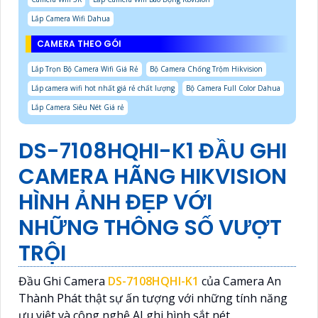
Lắp Camera Wifi Dahua
CAMERA THEO GÓI
Lắp Trọn Bộ Camera Wifi Giá Rẻ
Bộ Camera Chống Trộm Hikvision
Lắp camera wifi hot nhất giá rẻ chất lượng
Bộ Camera Full Color Dahua
Lắp Camera Siêu Nét Giá rẻ
DS-7108HQHI-K1 ĐẦU GHI
CAMERA HÃNG HIKVISION
HÌNH ẢNH ĐẸP VỚI
NHỮNG THÔNG SỐ VƯỢT
TRỘI
Đầu Ghi Camera
DS-7108HQHI-K1
của Camera An
Thành Phát thật sự ấn tượng với những tính năng
ưu việt và công nghệ AI ghi hình sắt nét.