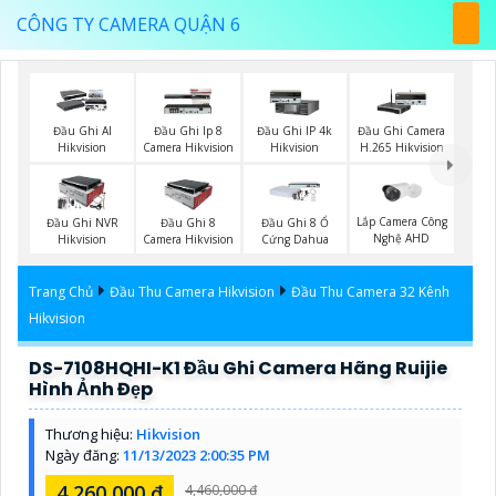
CÔNG TY CAMERA QUẬN 6
Đầu Ghi AI
Đầu Ghi Ip 8
Đầu Ghi IP 4k
Đầu Ghi Camera
Hikvision
Camera Hikvision
Hikvision
H.265 Hikvision
Lắp Camera Công
Đầu Ghi NVR
Đầu Ghi 8
Đầu Ghi 8 Ổ
Nghệ AHD
Hikvision
Camera Hikvision
Cứng Dahua
Trang Chủ
Đầu Thu Camera Hikvision
Đầu Thu Camera 32 Kênh
Hikvision
DS-7108HQHI-K1 Đầu Ghi Camera Hãng Ruijie
Hình Ảnh Đẹp
Thương hiệu:
Hikvision
Ngày đăng:
11/13/2023 2:00:35 PM
4,260,000 ₫
4,460,000 ₫