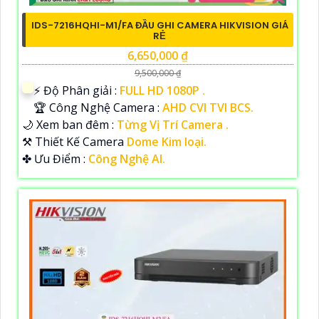
IDS-7216HQHI-M1/FA ĐẦU GHI CAMERA HIKVISION GIÁ
RẺ
6,650,000 ₫
9,500,000 ₫
️⚡ Độ Phân giải :
FULL HD 1080P .
🏆 Công Nghệ Camera :
AHD CVI TVI BCS.
🌙 Xem ban đêm :
Từng Vị Trí Camera .
⚒ Thiết Kế Camera
Dome Kim loại.
️✤ Ưu Điểm :
Công Nghệ AI.