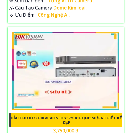
❈ Xem ban đêm :
Từng Vị Trí Camera .
🤹 Cấu Tạo Camera
Dome Kim loại.
️💠 Ưu Điểm :
Công Nghệ AI.
ĐẦU THU KTS HIKVISION IDS-7208HQHI-M1/FA THIẾT KẾ
ĐẸP
3,750,000 ₫