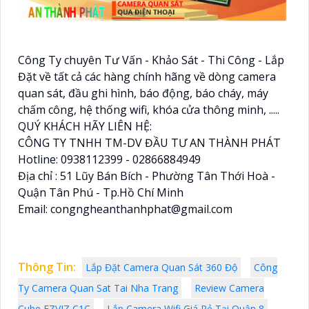
Công Ty chuyên Tư Vấn - Khảo Sát - Thi Công - Lắp
Đặt về tất cả các hàng chính hãng về dòng camera
quan sát, đầu ghi hình, báo động, báo cháy, máy
chấm công, hệ thống wifi, khóa cửa thông minh, .....
QUÝ KHÁCH HÃY LIÊN HỆ:
CÔNG TY TNHH TM-DV ĐẦU TƯ AN THÀNH PHÁT
Hotline: 0938112399 - 02866884949
Địa chỉ : 51 Lũy Bán Bích - Phường Tân Thới Hoà -
Quận Tân Phú - Tp.Hồ Chí Minh
Email: congngheanthanhphat@gmail.com
Thông Tin:
Lắp Đặt Camera Quan Sát 360 Độ
Công
Ty Camera Quan Sat Tai Nha Trang
Review Camera
Cube EZVIZ C1C
Lắp Camera Wifi Giá Rẻ Tại Quận 8