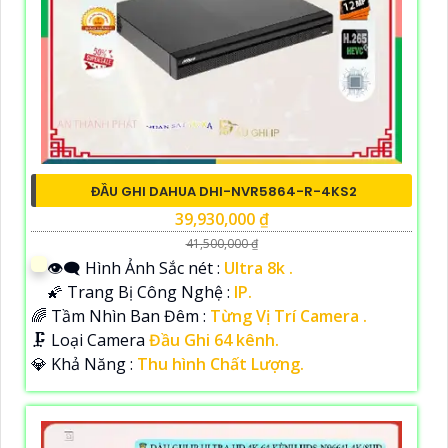
ĐẦU GHI DAHUA DHI-NVR5864-R-4KS2
39,930,000 ₫
41,500,000 ₫
👁️‍🗨 Hình Ảnh Sắc nét :
Ultra 8k .
🌠 Trang Bị Công Nghệ :
IP.
🌈 Tầm Nhìn Ban Đêm :
Từng Vị Trí Camera .
🗜️ Loại Camera
Đầu Ghi 64 kênh.
️💎 Khả Năng :
Thu hình Chất Lượng.