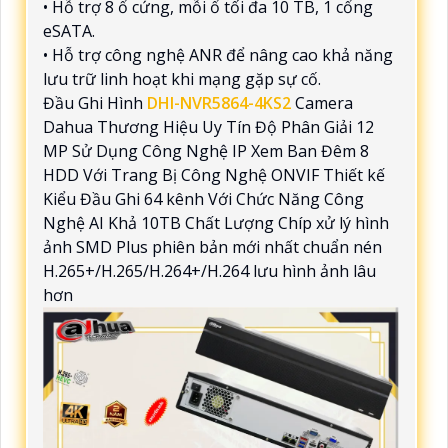
• Hỗ trợ 8 ổ cứng, mỗi ổ tối đa 10 TB, 1 cổng
eSATA.
• Hỗ trợ công nghệ ANR để nâng cao khả năng
lưu trữ linh hoạt khi mạng gặp sự cố.
Đầu Ghi Hình
DHI-NVR5864-4KS2
Camera
Dahua Thương Hiệu Uy Tín Độ Phân Giải 12
MP Sử Dụng Công Nghệ IP Xem Ban Đêm 8
HDD Với Trang Bị Công Nghệ ONVIF Thiết kế
Kiểu Đầu Ghi 64 kênh Với Chức Năng Công
Nghệ AI Khả 10TB Chất Lượng Chíp xử lý hình
ảnh SMD Plus phiên bản mới nhất chuẩn nén
H.265+/H.265/H.264+/H.264 lưu hình ảnh lâu
hơn