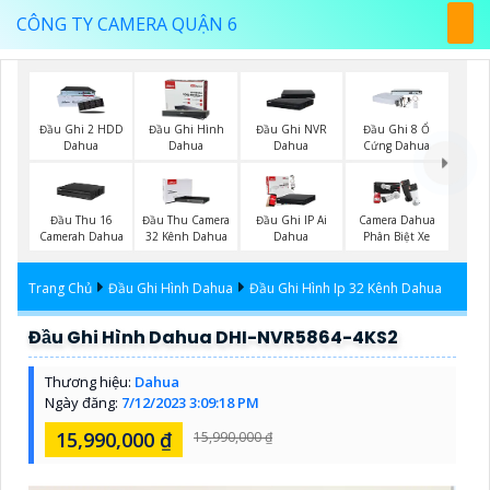
CÔNG TY CAMERA QUẬN 6
Đầu Ghi 2 HDD
Đầu Ghi Hình
Đầu Ghi NVR
Đầu Ghi 8 Ổ
Dahua
Dahua
Dahua
Cứng Dahua
Đầu Thu 16
Đầu Thu Camera
Đầu Ghi IP Ai
Camera Dahua
Camerah Dahua
32 Kênh Dahua
Dahua
Phân Biệt Xe
Trang Chủ
Đầu Ghi Hình Dahua
Đầu Ghi Hình Ip 32 Kênh Dahua
Đầu Ghi Hình Dahua DHI-NVR5864-4KS2
Thương hiệu:
Dahua
Ngày đăng:
7/12/2023 3:09:18 PM
15,990,000 ₫
15,990,000 ₫