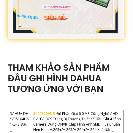
THAM KHẢO SẢN PHẨM
ĐẦU GHI HÌNH DAHUA
TƯƠNG ỨNG VỚI BẠN
DAHUA DH-
5421800VNÐ
Độ Phân Giải 6.0 MP Công Nghệ AHD
XVR5104HS-
CVI TVI BCS Trang Bị Thường Thiết Kế Đầu Ghi 4 kênh
4KL-I3 Đầu
Camera Dùng ONVIF Chip Hình Ảnh SMD Plus Chuẩn
ghi hình
Nén Hình H.265+/H.265/H.264+/H.264 Khả Năng