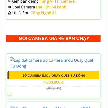
❈ Xem ban đêm :
Từng Vị Trí Camera .
💢 Loại Camera
Đầu Ghi 64 kênh.
️🔮 Ưu Điểm :
Công Nghệ AI.
GÓI CAMERA GIÁ RẺ BÁN CHẠY
BỘ CAMERA IMOU QUAY QUÉT TỰ ĐỘNG
4,800,000 ₫
6,000,000 ₫