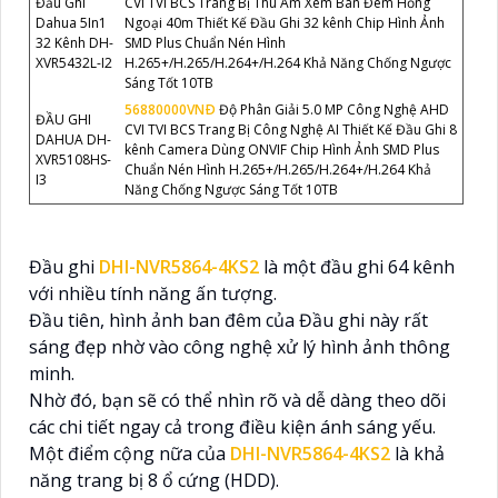
Đầu Ghi
CVI TVI BCS Trang Bị Thu Âm Xem Ban Đêm Hồng
Dahua 5In1
Ngoại 40m Thiết Kế Đầu Ghi 32 kênh Chip Hình Ảnh
32 Kênh DH-
SMD Plus Chuẩn Nén Hình
XVR5432L-I2
H.265+/H.265/H.264+/H.264 Khả Năng Chống Ngược
Sáng Tốt 10TB
56880000VNÐ
Độ Phân Giải 5.0 MP Công Nghệ AHD
ĐẦU GHI
CVI TVI BCS Trang Bị Công Nghệ AI Thiết Kế Đầu Ghi 8
DAHUA DH-
kênh Camera Dùng ONVIF Chip Hình Ảnh SMD Plus
XVR5108HS-
Chuẩn Nén Hình H.265+/H.265/H.264+/H.264 Khả
I3
Năng Chống Ngược Sáng Tốt 10TB
Đầu ghi
DHI-NVR5864-4KS2
là một đầu ghi 64 kênh
với nhiều tính năng ấn tượng.
Đầu tiên, hình ảnh ban đêm của Đầu ghi này rất
sáng đẹp nhờ vào công nghệ xử lý hình ảnh thông
minh.
Nhờ đó, bạn sẽ có thể nhìn rõ và dễ dàng theo dõi
các chi tiết ngay cả trong điều kiện ánh sáng yếu.
Một điểm cộng nữa của
DHI-NVR5864-4KS2
là khả
năng trang bị 8 ổ cứng (HDD).