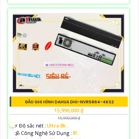
ĐẦU GHI HÌNH DAHUA DHI-NVR5864-4KS2
15,990,000 ₫
15,990,000 ₫
️⚡ Độ sắc nét :
Ultra 8k .
🕉️ Công Nghệ Sử Dụng :
IP.