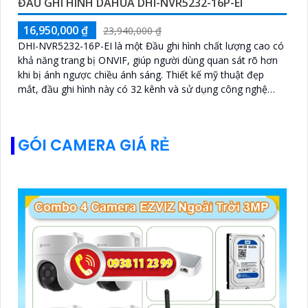
ĐẦU GHI HÌNH DAHUA DHI-NVR5232-16P-EI
16,950,000 ₫
23,940,000 ₫
DHI-NVR5232-16P-EI là một Đầu ghi hình chất lượng cao có
khả năng trang bị ONVIF, giúp người dùng quan sát rõ hơn
khi bị ánh ngược chiều ánh sáng. Thiết kế mỹ thuật đẹp
mắt, đầu ghi hình này có 32 kênh và sử dụng công nghệ
chính hãng IP
GÓI CAMERA GIÁ RẺ