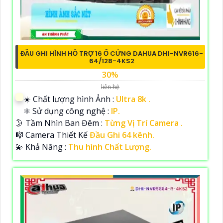
ĐẦU GHI HÌNH HỖ TRỢ 16 Ổ CỨNG DAHUA DHI-NVR616-
64/128-4KS2
30%
liên hệ
☀️ Chất lượng hình Ảnh :
Ultra 8k .
⚛️ Sử dụng công nghệ :
IP.
🌛 Tầm Nhìn Ban Đêm :
Từng Vị Trí Camera .
🎼️ Camera Thiết Kế
Đầu Ghi 64 kênh.
️💫 Khả Năng :
Thu hình Chất Lượng.