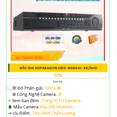
ĐẦU GHI HDPARAGON HDS-N9664I-4K/8HD
30%
liên hệ
💯 Độ Phân giải :
Ultra 8k .
⚙ Công Nghệ Camera :
IP.
⭐ Xem ban đêm :
Từng Vị Trí Camera .
🐜 Mẫu Camera
Đầu Ghi 64 kênh.
️⇝ Ưu Điểm :
Thu hình Chất Lượng.