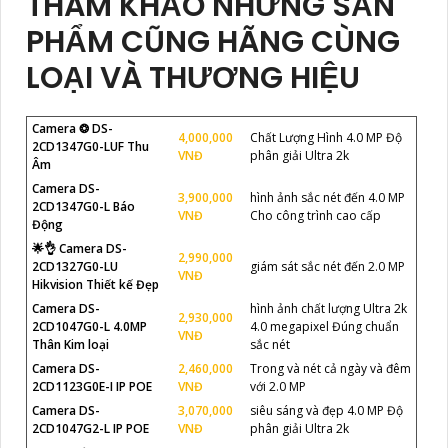
THAM KHẢO NHỮNG SẢN
PHẨM CŨNG HÃNG CÙNG
LOẠI VÀ THƯƠNG HIỆU
Camera ❂ DS-
4,000,000
Chất Lượng Hình 4.0 MP Độ
2CD1347G0-LUF Thu
VNĐ
phân giải Ultra 2k
Âm
Camera DS-
3,900,000
hình ảnh sắc nét đến 4.0 MP
2CD1347G0-L Báo
VNĐ
Cho công trình cao cấp
Động
🌟👌 Camera DS-
2,990,000
2CD1327G0-LU
giám sát sắc nét đến 2.0 MP
VNĐ
Hikvision Thiết kế Đẹp
Camera DS-
hình ảnh chất lượng Ultra 2k
2,930,000
2CD1047G0-L 4.0MP
4.0 megapixel Đúng chuẩn
VNĐ
Thân Kim loại
sắc nét
Camera DS-
2,460,000
Trong và nét cả ngày và đêm
2CD1123G0E-I IP POE
VNĐ
với 2.0 MP
Camera DS-
3,070,000
siêu sáng và đẹp 4.0 MP Độ
2CD1047G2-L IP POE
VNĐ
phân giải Ultra 2k