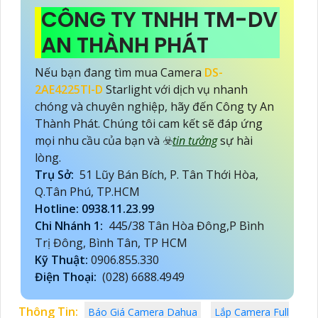
CÔNG TY TNHH TM-DV
AN THÀNH PHÁT
Nếu bạn đang tìm mua Camera
DS-
2AE4225TI-D
Starlight với dịch vụ nhanh
chóng và chuyên nghiệp, hãy đến Công ty An
Thành Phát. Chúng tôi cam kết sẽ đáp ứng
mọi nhu cầu của bạn và ☣️
tin tưởng
sự hài
lòng.
Trụ Sở:
51 Lũy Bán Bích, P. Tân Thới Hòa,
Q.Tân Phú, TP.HCM
Hotline: 0938.11.23.99
Chi Nhánh 1:
445/38 Tân Hòa Đông,P Bình
Trị Đông, Bình Tân, TP HCM
Kỹ Thuật:
0906.855.330
Điện Thoại:
(028) 6688.4949
Thông Tin:
Báo Giá Camera Dahua
Lắp Camera Full