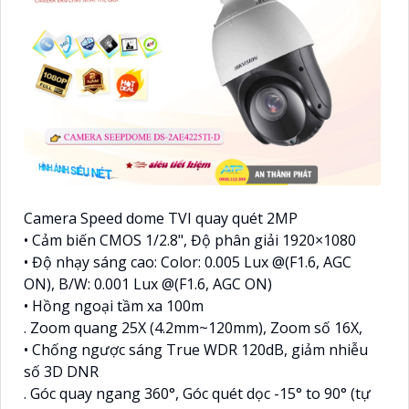
Camera Speed dome TVI quay quét 2MP
• Cảm biến CMOS 1/2.8", Độ phân giải 1920×1080
• Độ nhạy sáng cao: Color: 0.005 Lux @(F1.6, AGC
ON), B/W: 0.001 Lux @(F1.6, AGC ON)
• Hồng ngoại tầm xa 100m
. Zoom quang 25X (4.2mm~120mm), Zoom số 16X,
• Chống ngược sáng True WDR 120dB, giảm nhiễu
số 3D DNR
. Góc quay ngang 360°, Góc quét dọc -15° to 90° (tự