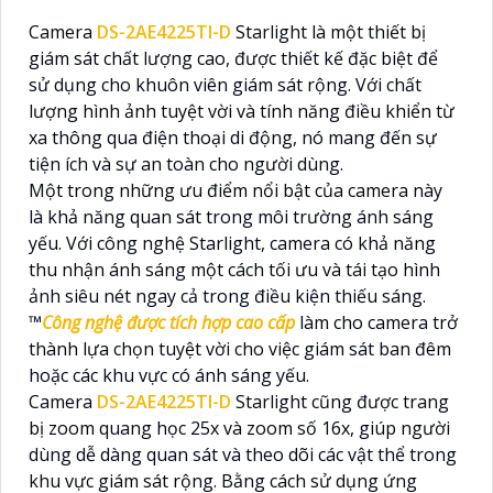
Camera
DS-2AE4225TI-D
Starlight là một thiết bị
giám sát chất lượng cao, được thiết kế đặc biệt để
sử dụng cho khuôn viên giám sát rộng. Với chất
lượng hình ảnh tuyệt vời và tính năng điều khiển từ
xa thông qua điện thoại di động, nó mang đến sự
tiện ích và sự an toàn cho người dùng.
Một trong những ưu điểm nổi bật của camera này
là khả năng quan sát trong môi trường ánh sáng
yếu. Với công nghệ Starlight, camera có khả năng
thu nhận ánh sáng một cách tối ưu và tái tạo hình
ảnh siêu nét ngay cả trong điều kiện thiếu sáng.
™️
Công nghệ được tích hợp cao cấp
làm cho camera trở
thành lựa chọn tuyệt vời cho việc giám sát ban đêm
hoặc các khu vực có ánh sáng yếu.
Camera
DS-2AE4225TI-D
Starlight cũng được trang
bị zoom quang học 25x và zoom số 16x, giúp người
dùng dễ dàng quan sát và theo dõi các vật thể trong
khu vực giám sát rộng. Bằng cách sử dụng ứng