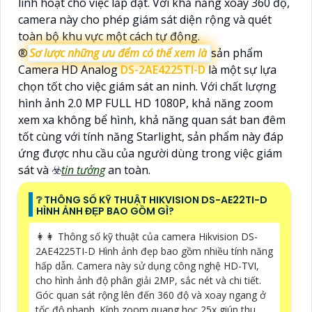
linh hoạt cho việc lắp đặt. Với khả năng xoay 360 độ,
camera này cho phép giám sát diện rộng và quét
toàn bộ khu vực một cách tự động.
®️
Sơ lược những ưu đểm có thể xem là
sản phẩm
Camera HD Analog
DS-2AE4225TI-D
là một sự lựa
chọn tốt cho việc giám sát an ninh. Với chất lượng
hình ảnh 2.0 MP FULL HD 1080P, khả năng zoom
xem xa không bể hình, khả năng quan sát ban đêm
tốt cùng với tính năng Starlight, sản phẩm này đáp
ứng được nhu cầu của người dùng trong việc giám
sát và ☣️
tin tưởng
an toàn.
❔ THÔNG SỐ KỸ THUẬT HIKVISION DS-AE22TI-D
HÌNH ẢNH ĐẸP BAO GỒM GÌ?
️👩‍👩 Thông số kỹ thuật của camera Hikvision DS-
2AE4225TI-D Hình ảnh đẹp bao gồm nhiều tính năng
hấp dẫn. Camera này sử dụng công nghệ HD-TVI,
cho hình ảnh độ phân giải 2MP, sắc nét và chi tiết.
Góc quan sát rộng lên đến 360 độ và xoay ngang ở
tốc độ nhanh. Kính zoom quang học 25x giúp thu