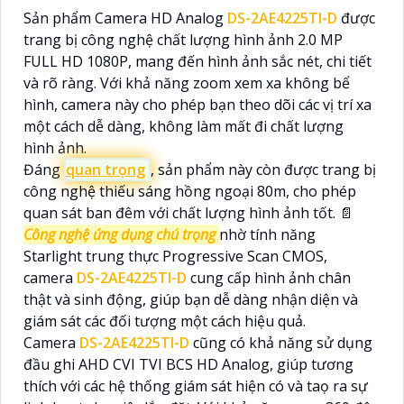
Sản phẩm Camera HD Analog
DS-2AE4225TI-D
được
trang bị công nghệ chất lượng hình ảnh 2.0 MP
FULL HD 1080P, mang đến hình ảnh sắc nét, chi tiết
và rõ ràng. Với khả năng zoom xem xa không bể
hình, camera này cho phép bạn theo dõi các vị trí xa
một cách dễ dàng, không làm mất đi chất lượng
hình ảnh.
Đáng
quan trọng
, sản phẩm này còn được trang bị
công nghệ thiếu sáng hồng ngoại 80m, cho phép
quan sát ban đêm với chất lượng hình ảnh tốt. 📄
Công nghệ ứng dụng chú trọng
nhờ tính năng
Starlight trung thực Progressive Scan CMOS,
camera
DS-2AE4225TI-D
cung cấp hình ảnh chân
thật và sinh động, giúp bạn dễ dàng nhận diện và
giám sát các đối tượng một cách hiệu quả.
Camera
DS-2AE4225TI-D
cũng có khả năng sử dụng
đầu ghi AHD CVI TVI BCS HD Analog, giúp tương
thích với các hệ thống giám sát hiện có và taọ ra sự