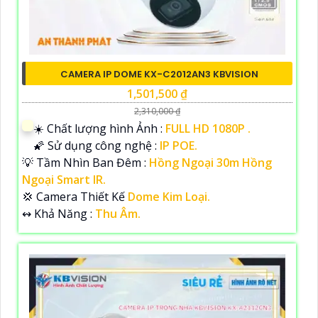
CAMERA IP DOME KX-C2012AN3 KBVISION
1,501,500 ₫
2,310,000 ₫
☀️ Chất lượng hình Ảnh :
FULL HD 1080P .
🌠 Sử dụng công nghệ :
IP POE.
💡 Tầm Nhìn Ban Đêm :
Hồng Ngoại 30m Hồng
Ngoại Smart IR.
💢 Camera Thiết Kế
Dome Kim Loại.
️↭ Khả Năng :
Thu Âm.