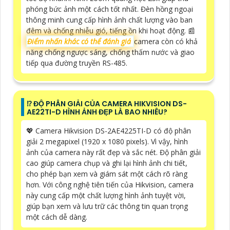
phóng bức ảnh một cách tốt nhất. Đèn hồng ngoại
thông minh cung cấp hình ảnh chất lượng vào ban
đêm và chống nhiễu gió, tiếng ồn khi hoạt động. 📰
Điểm nhấn khác có thể đánh giá
camera còn có khả
năng chống ngược sáng, chống thấm nước và giao
tiếp qua đường truyền RS-485.
⁉️ ĐỘ PHÂN GIẢI CỦA CAMERA HIKVISION DS-
AE22TI-D HÌNH ẢNH ĐẸP LÀ BAO NHIÊU?
💖 Camera Hikvision DS-2AE4225TI-D có độ phân
giải 2 megapixel (1920 x 1080 pixels). Vì vậy, hình
ảnh của camera này rất đẹp và sắc nét. Độ phân giải
cao giúp camera chụp và ghi lại hình ảnh chi tiết,
cho phép bạn xem và giám sát một cách rõ ràng
hơn. Với công nghệ tiên tiến của Hikvision, camera
này cung cấp một chất lượng hình ảnh tuyệt vời,
giúp bạn xem và lưu trữ các thông tin quan trọng
một cách dễ dàng.