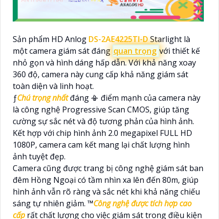
Sản phẩm HD Anlog
DS-2AE4225TI-D
Starlight là
một camera giám sát đáng
quan trọng
với thiết kế
nhỏ gọn và hình dáng hấp dẫn. Với khả năng xoay
360 độ, camera này cung cấp khả năng giám sát
toàn diện và linh hoạt.
ƒ
Chú trọng nhất
đáng 📳 điểm mạnh của camera này
là công nghệ Progressive Scan CMOS, giúp tăng
cường sự sắc nét và độ tương phản của hình ảnh.
Kết hợp với chip hình ảnh 2.0 megapixel FULL HD
1080P, camera cam kết mang lại chất lượng hình
ảnh tuyệt đẹp.
Camera cũng được trang bị công nghệ giám sát ban
đêm Hồng Ngoại có tầm nhìn xa lên đến 80m, giúp
hình ảnh vẫn rõ ràng và sắc nét khi khả năng chiếu
sáng tự nhiên giảm. ™️
Công nghệ được tích hợp cao
cấp
rất chất lượng cho việc giám sát trong điều kiện