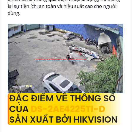
lại sự tiện ích, an toàn và hiệu suất cao cho người
dùng.
ĐẶC ĐIỂM VỀ THÔNG SỐ
CỦA
DS-2AE4225TI-D
SẢN XUẤT BỞI HIKVISION