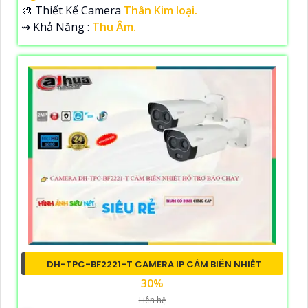
🎨 Thiết Kế Camera
Thân Kim loại.
️⇝ Khả Năng :
Thu Âm.
DH-TPC-BF2221-T CAMERA IP CẢM BIẾN NHIÊT
30%
Liên hệ