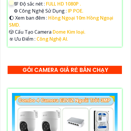
💯 Độ sắc nét :
FULL HD 1080P .
⚙ Công Nghệ Sử Dụng :
IP POE.
🌔 Xem ban đêm :
Hồng Ngoại 10m Hồng Ngoại
SMD.
🎲 Cấu Tạo Camera
Dome Kim loại.
️☣️ Ưu Điểm :
Công Nghệ AI.
GÓI CAMERA GIÁ RẺ BÁN CHẠY