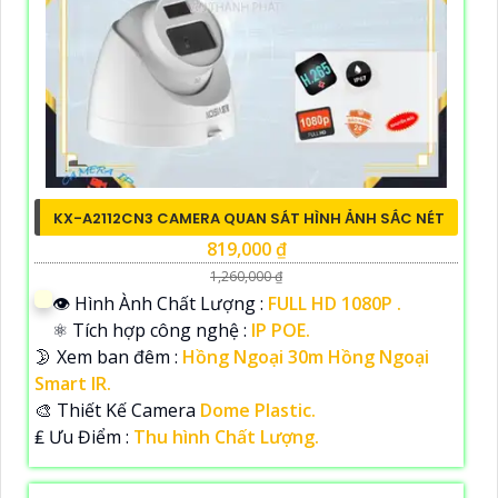
KX-A2112CN3 CAMERA QUAN SÁT HÌNH ẢNH SẮC NÉT
819,000 ₫
1,260,000 ₫
👁 Hình Ành Chất Lượng :
FULL HD 1080P .
⚛️ Tích hợp công nghệ :
IP POE.
🌛 Xem ban đêm :
Hồng Ngoại 30m Hồng Ngoại
Smart IR.
🎨 Thiết Kế Camera
Dome Plastic.
️₤ Ưu Điểm :
Thu hình Chất Lượng.