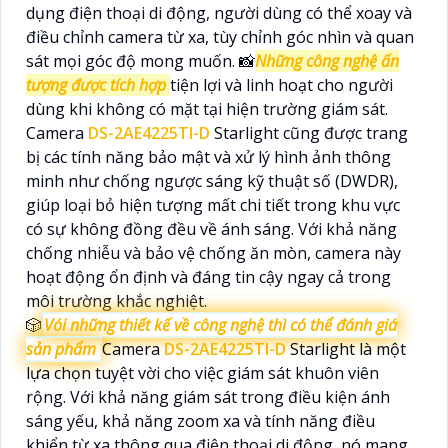
dụng điện thoại di động, người dùng có thể xoay và
điều chỉnh camera từ xa, tùy chỉnh góc nhìn và quan
sát mọi góc độ mong muốn. 📸
Những công nghệ ấn
tượng được tích hợp
tiện lợi và linh hoạt cho người
dùng khi không có mặt tại hiện trường giám sát.
Camera
DS-2AE4225TI-D
Starlight cũng được trang
bị các tính năng bảo mật và xử lý hình ảnh thông
minh như chống ngược sáng kỹ thuật số (DWDR),
giúp loại bỏ hiện tượng mất chi tiết trong khu vực
có sự không đồng đều về ánh sáng. Với khả năng
chống nhiễu và bảo vệ chống ăn mòn, camera này
hoạt động ổn định và đáng tin cậy ngay cả trong
môi trường khắc nghiệt.
🎲
Vói những thiết kế về công nghệ thì có thể đánh giá
sản phẩm
Camera
DS-2AE4225TI-D
Starlight là một
lựa chọn tuyệt vời cho việc giám sát khuôn viên
rộng. Với khả năng giám sát trong điều kiện ánh
sáng yếu, khả năng zoom xa và tính năng điều
khiển từ xa thông qua điện thoại di động, nó mang