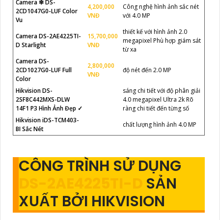
Camera ❇ DS-
4,200,000
Công nghệ hình ảnh sắc nét
2CD1047G0-LUF Color
VNĐ
với 4.0 MP
Vu
thiết kế với hình ảnh 2.0
Camera DS-2AE4225TI-
15,700,000
megapixel Phù hợp giám sát
D Starlight
VNĐ
từ xa
Camera DS-
2,800,000
2CD1027G0-LUF Full
độ nét đến 2.0 MP
VNĐ
Color
Hikvision DS-
sáng chi tiết với độ phân giải
2SF8C442MXS-DLW
4.0 megapixel Ultra 2k Rõ
14F1 P3 Hình Ảnh Đẹp ✓
ràng chi tiết đến từng số
Hikvision iDS-TCM403-
chất lượng hình ảnh 4.0 MP
BI Sắc Nét
CÔNG TRÌNH SỬ DỤNG
DS-2AE4225TI-D
SẢN
XUẤT BỞI HIKVISION