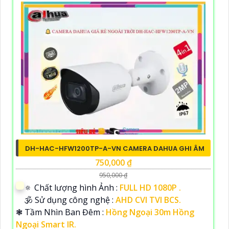
DH-HAC-HFW1200TP-A-VN CAMERA DAHUA GHI ÂM
750,000 ₫
950,000 ₫
🔅 Chất lượng hình Ảnh :
FULL HD 1080P .
🕉️ Sử dụng công nghệ :
AHD CVI TVI BCS.
❃ Tầm Nhìn Ban Đêm :
Hồng Ngoại 30m Hồng
Ngoại Smart IR.