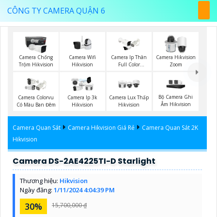
CÔNG TY CAMERA QUẬN 6
Camera Wifi
Camera Chống
Camera Ip Thân
Camera Hikvision
Hikvision
Trộm Hikvision
Full Color
Zoom
Hikvision
Bộ Camera Ghi
Camera Colorvu
Camera Ip 3k
Camera Lux Thấp
Âm Hikvision
Có Màu Ban Đêm
Hikvision
Hikvision
Camera Quan Sát
Camera Hikvision Giá Rẻ
Camera Quan Sát 2K
Hikvision
Camera DS-2AE4225TI-D Starlight
Thương hiệu:
Hikvision
Ngày đăng:
1/11/2024 4:04:39 PM
30%
15,700,000 ₫