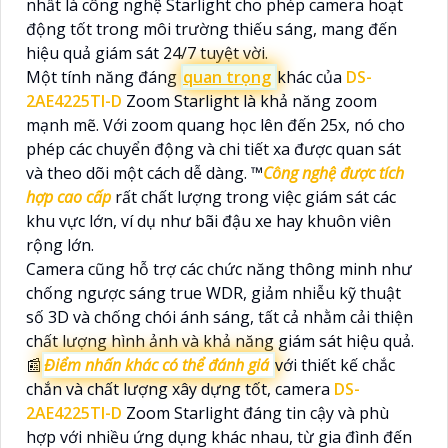
nhất là công nghệ Starlight cho phép camera hoạt
động tốt trong môi trường thiếu sáng, mang đến
hiệu quả giám sát 24/7 tuyệt vời.
Một tính năng đáng
quan trọng
khác của
DS-
2AE4225TI-D
Zoom Starlight là khả năng zoom
mạnh mẽ. Với zoom quang học lên đến 25x, nó cho
phép các chuyển động và chi tiết xa được quan sát
và theo dõi một cách dễ dàng. ™️
Công nghệ được tích
hợp cao cấp
rất chất lượng trong việc giám sát các
khu vực lớn, ví dụ như bãi đậu xe hay khuôn viên
rộng lớn.
Camera cũng hỗ trợ các chức năng thông minh như
chống ngược sáng true WDR, giảm nhiễu kỹ thuật
số 3D và chống chói ánh sáng, tất cả nhằm cải thiện
chất lượng hình ảnh và khả năng giám sát hiệu quả.
📰
Điểm nhấn khác có thể đánh giá
với thiết kế chắc
chắn và chất lượng xây dựng tốt, camera
DS-
2AE4225TI-D
Zoom Starlight đáng tin cậy và phù
hợp với nhiều ứng dụng khác nhau, từ gia đình đến