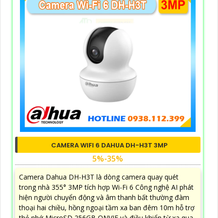
CAMERA WIFI 6 DAHUA DH-H3T 3MP
5%-35%
Camera Dahua DH-H3T là dòng camera quay quét
trong nhà 355° 3MP tích hợp Wi-Fi 6 Công nghệ AI phát
hiện người chuyển động và âm thanh bất thường đàm
thoại hai chiều, hồng ngoại tầm xa ban đêm 10m hỗ trợ
thẻ nhớ MicroSD 256GB ONVIF và điều khiển từ xa qua