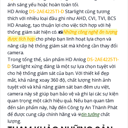
ánh sáng yếu hoặc hoàn toàn tối.
HD Anlog
DS-2AE4225TI-D
Starlight cũng tương
thích với nhiều loại đầu ghi như AHD, CVI, TVI, BCS
HD Analog, tạo thuận lợi cho việc tích hợp với hệ
thống giám sát hiện có. 📸
Những công nghệ ấn tượng
được tích hợp
cho phép bạn linh hoạt lựa chọn và
nâng cấp hệ thống giám sát mà không cần thay đổi
camera.
Trong tổng thể, sản phẩm HD Anlog
DS-2AE4225TI-
D
Starlight xứng đáng là một sự lựa chọn tuyệt vời
cho hệ thống giám sát của bạn. Với thiết kế đẹp
mắt, khả năng xoay 360 độ, chất lượng hình ảnh
tuyệt vời và khả năng giám sát ban đêm ưu việt,
camera này sẽ giúp bạn bảo vệ và ghi lại các sự kiện
quan trọng một cách hiệu quả. Nếu bạn quan tâm
đến sản phẩm này, hãy đến Công ty An Thành Phát
để được cung cấp chính hãng và ☣️
tin tưởng
chất
lượng.