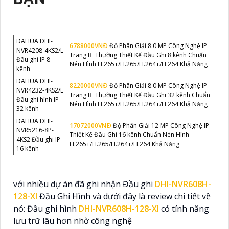
DAHUA DHI-
6788000VNÐ
Độ Phân Giải 8.0 MP Công Nghệ IP
NVR4208-4KS2/L
Trang Bị Thường Thiết Kế Đầu Ghi 8 kênh Chuẩn
Đầu ghi IP 8
Nén Hình H.265+/H.265/H.264+/H.264 Khả Năng
kênh
DAHUA DHI-
8220000VNÐ
Độ Phân Giải 8.0 MP Công Nghệ IP
NVR4232-4KS2/L
Trang Bị Thường Thiết Kế Đầu Ghi 32 kênh Chuẩn
Đầu ghi hình IP
Nén Hình H.265+/H.265/H.264+/H.264 Khả Năng
32 kênh
DAHUA DHI-
17072000VNÐ
Độ Phân Giải 12 MP Công Nghệ IP
NVR5216-8P-
Thiết Kế Đầu Ghi 16 kênh Chuẩn Nén Hình
4KS2 Đầu ghi IP
H.265+/H.265/H.264+/H.264 Khả Năng
16 kênh
với nhiều dự án đã ghi nhận Đầu ghi
DHI-NVR608H-
128-XI
Đầu Ghi Hình và dưới đây là review chi tiết về
nó: Đầu ghi hình
DHI-NVR608H-128-XI
có tính năng
lưu trữ lâu hơn nhờ công nghệ