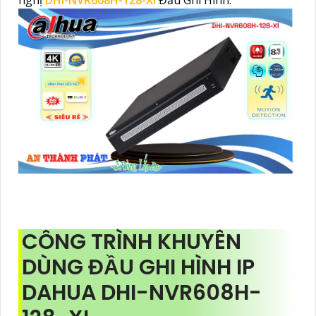
nghị
DHI-NVR608H-128-XI
Đầu Ghi Hình.
CÔNG TRÌNH KHUYÊN
DÙNG ĐẦU GHI HÌNH IP
DAHUA DHI-NVR608H-