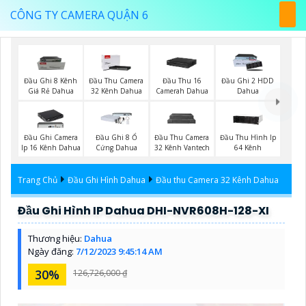
CÔNG TY CAMERA QUẬN 6
Đầu Ghi 8 Kênh
Đầu Thu Camera
Đầu Thu 16
Đầu Ghi 2 HDD
Giá Rẻ Dahua
32 Kênh Dahua
Camerah Dahua
Dahua
Đầu Ghi Camera
Đầu Ghi 8 Ổ
Đầu Thu Camera
Đầu Thu Hình Ip
Ip 16 Kênh Dahua
Cứng Dahua
32 Kênh Vantech
64 Kênh
Trang Chủ
Đầu Ghi Hình Dahua
Đầu thu Camera 32 Kênh Dahua
Đầu Ghi Hình IP Dahua DHI-NVR608H-128-XI
Thương hiệu:
Dahua
Ngày đăng:
7/12/2023 9:45:14 AM
30%
126,726,000 ₫