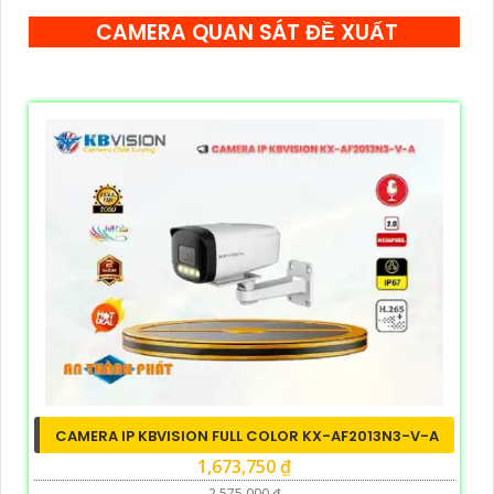
CAMERA QUAN SÁT ĐỀ XUẤT
CAMERA IP KBVISION FULL COLOR KX-AF2013N3-V-A
1,673,750 ₫
2,575,000 ₫