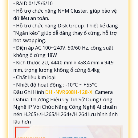
• RAID 0/1/5/6/10
• Hỗ trợ chức năng N+M Cluster, giúp bảo vệ
dữ liêu an toàn.
• Hỗ trợ chức năng Disk Group. Thiết kế dạng
“Ngăn kéo” giúp dễ dàng thay ổ cứng, hỗ trợ
hot swapping.
• Điện áp AC 100~240V, 50/60 Hz, công suất
không ổ cứng 18W
• Kích thước 2U, 444.0 mm × 458.4 mm x 94.9
mm, trọng lượng không ổ cứng 6.4kg
• Chất liệu kim loại
• Nhiệt độ hoạt động : -10°C ~ +55°C
Đầu Ghi Hình
DHI-NVR608H-128-XI
Camera
Dahua Thương Hiệu Uy Tín Sử Dụng Công
Nghệ IP Với Chức Năng Công Nghệ AI chuẩn
nén H.265+/H.265/H.264+/H.264 lưu hình ảnh
lâu hơn