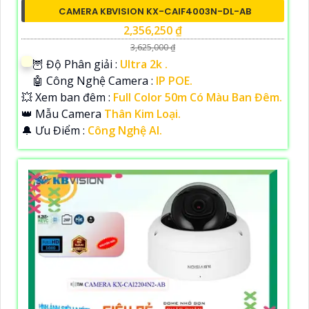
CAMERA KBVISION KX-CAIF4003N-DL-AB
2,356,250 ₫
3,625,000 ₫
🦉 Độ Phân giải :
Ultra 2k .
🤖️ Công Nghệ Camera :
IP POE.
💥 Xem ban đêm :
Full Color 50m Có Màu Ban Đêm.
👑 Mẫu Camera
Thân Kim Loại.
️🔔 Ưu Điểm :
Công Nghệ AI.