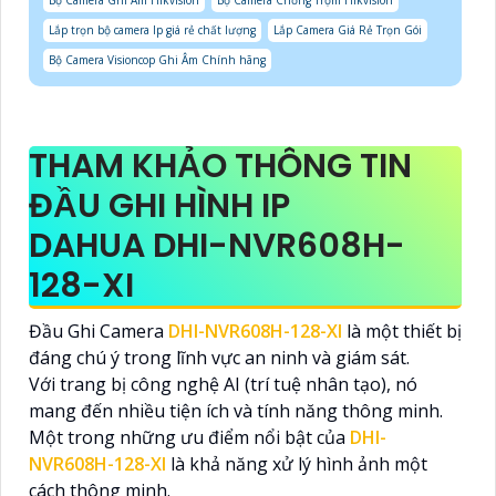
Bộ Camera Ghi Âm Hikvision
Bộ Camera Chống Trộm Hikvision
Lắp trọn bộ camera Ip giá rẻ chất lượng
Lắp Camera Giá Rẻ Trọn Gói
Bộ Camera Visioncop Ghi Âm Chính hãng
THAM KHẢO THÔNG TIN
ĐẦU GHI HÌNH IP
DAHUA DHI-NVR608H-
128-XI
Đầu Ghi Camera
DHI-NVR608H-128-XI
là một thiết bị
đáng chú ý trong lĩnh vực an ninh và giám sát.
Với trang bị công nghệ AI (trí tuệ nhân tạo), nó
mang đến nhiều tiện ích và tính năng thông minh.
Một trong những ưu điểm nổi bật của
DHI-
NVR608H-128-XI
là khả năng xử lý hình ảnh một
cách thông minh.