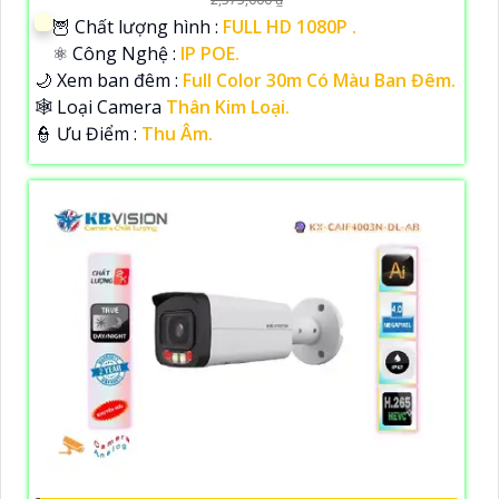
🦉 Chất lượng hình :
FULL HD 1080P .
⚛️ Công Nghệ :
IP POE.
🌙 Xem ban đêm :
Full Color 30m Có Màu Ban Đêm.
🕸️ Loại Camera
Thân Kim Loại.
️👮 Ưu Điểm :
Thu Âm.