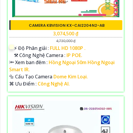
CAMERA KBVISION KX-CAI2204N2-AB
3,074,500 ₫
4,730,000 ₫
️⚡ Độ Phân giải :
FULL HD 1080P .
⚒ Công Nghệ Camera :
IP POE.
🔦 Xem ban đêm :
Hồng Ngoại 50m Hồng Ngoại
Smart IR.
🔩 Cấu Tạo Camera
Dome Kim Loại.
️⌘ Ưu Điểm :
Công Nghệ AI.