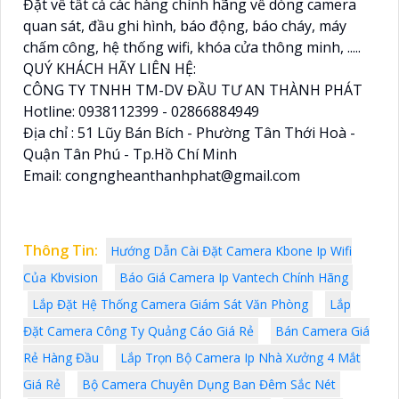
Đặt về tất cả các hàng chính hãng về dòng camera
quan sát, đầu ghi hình, báo động, báo cháy, máy
chấm công, hệ thống wifi, khóa cửa thông minh, .....
QUÝ KHÁCH HÃY LIÊN HỆ:
CÔNG TY TNHH TM-DV ĐẦU TƯ AN THÀNH PHÁT
Hotline: 0938112399 - 02866884949
Địa chỉ : 51 Lũy Bán Bích - Phường Tân Thới Hoà -
Quận Tân Phú - Tp.Hồ Chí Minh
Email: congngheanthanhphat@gmail.com
Thông Tin:
Hướng Dẫn Cài Đặt Camera Kbone Ip Wifi
Của Kbvision
Báo Giá Camera Ip Vantech Chính Hãng
Lắp Đặt Hệ Thống Camera Giám Sát Văn Phòng
Lắp
Đặt Camera Công Ty Quảng Cáo Giá Rẻ
Bán Camera Giá
Rẻ Hàng Đầu
Lắp Trọn Bộ Camera Ip Nhà Xưởng 4 Mắt
Giá Rẻ
Bộ Camera Chuyên Dụng Ban Đêm Sắc Nét