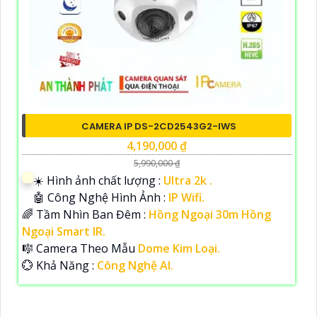
CAMERA IP DS-2CD2543G2-IWS
4,190,000 ₫
5,990,000 ₫
☀️ Hình ảnh chất lượng :
Ultra 2k .
🤖️ Công Nghệ Hình Ảnh :
IP Wifi.
🌈 Tầm Nhìn Ban Đêm :
Hồng Ngoại 30m Hồng
Ngoại Smart IR.
🎼️ Camera Theo Mẫu
Dome Kim Loại.
️💮 Khả Năng :
Công Nghệ AI.