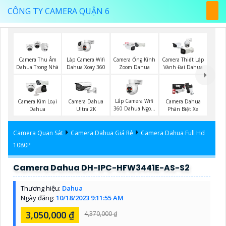
CÔNG TY CAMERA QUẬN 6
Lắp Camera Wifi
Camera Thu Âm
Camera Ống Kính
Camera Thiết Lập
Dahua Xoay 360
Dahua Trong Nhà
Zoom Dahua
Vành Đai Dahua
Lắp Camera Wifi
Camera Kim Loại
Camera Dahua
Camera Dahua
360 Dahua Ngoài
Dahua
Ultra 2K
Phân Biệt Xe
Trời
Camera Quan Sát
Camera Dahua Giá Rẻ
Camera Dahua Full Hd
1080P
Camera Dahua DH-IPC-HFW3441E-AS-S2
Thương hiệu:
Dahua
Ngày đăng:
10/18/2023 9:11:55 AM
3,050,000 ₫
4,370,000 ₫