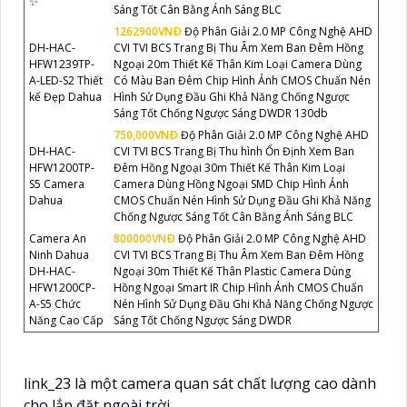
✨
Sáng Tốt Cân Bằng Ánh Sáng BLC
1262900VNÐ
Độ Phân Giải 2.0 MP Công Nghệ AHD
DH-HAC-
CVI TVI BCS Trang Bị Thu Âm Xem Ban Đêm Hồng
HFW1239TP-
Ngoại 20m Thiết Kế Thân Kim Loại Camera Dùng
A-LED-S2 Thiết
Có Màu Ban Đêm Chip Hình Ảnh CMOS Chuẩn Nén
kế Đẹp Dahua
Hình Sử Dụng Đầu Ghi Khả Năng Chống Ngược
Sáng Tốt Chống Ngược Sáng DWDR 130db
750,000VNÐ
Độ Phân Giải 2.0 MP Công Nghệ AHD
DH-HAC-
CVI TVI BCS Trang Bị Thu hình Ổn Định Xem Ban
HFW1200TP-
Đêm Hồng Ngoại 30m Thiết Kế Thân Kim Loại
S5 Camera
Camera Dùng Hồng Ngoại SMD Chip Hình Ảnh
Dahua
CMOS Chuẩn Nén Hình Sử Dụng Đầu Ghi Khả Năng
Chống Ngược Sáng Tốt Cân Bằng Ánh Sáng BLC
Camera An
800000VNÐ
Độ Phân Giải 2.0 MP Công Nghệ AHD
Ninh Dahua
CVI TVI BCS Trang Bị Thu Âm Xem Ban Đêm Hồng
DH-HAC-
Ngoại 30m Thiết Kế Thân Plastic Camera Dùng
HFW1200CP-
Hồng Ngoại Smart IR Chip Hình Ảnh CMOS Chuẩn
A-S5 Chức
Nén Hình Sử Dụng Đầu Ghi Khả Năng Chống Ngược
Năng Cao Cấp
Sáng Tốt Chống Ngược Sáng DWDR
link_23 là một camera quan sát chất lượng cao dành
cho lắp đặt ngoài trời.