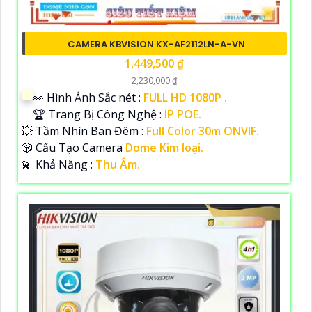
CAMERA KBVISION KX-AF2112LN-A-VN
1,449,500 ₫
2,230,000 ₫
️👀 Hình Ảnh Sắc nét :
FULL HD 1080P .
🏆 Trang Bị Công Nghệ :
IP POE.
💥 Tầm Nhìn Ban Đêm :
Full Color 30m ONVIF.
🎲 Cấu Tạo Camera
Dome Kim loại.
️💫 Khả Năng :
Thu Âm.