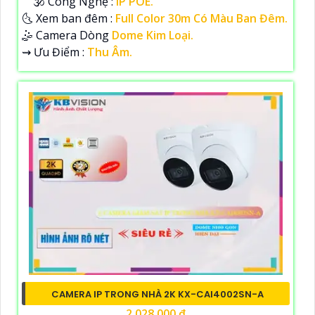
🕉️ Công Nghệ :
IP POE.
🌜 Xem ban đêm :
Full Color 30m Có Màu Ban Đêm.
🤹 Camera Dòng
Dome Kim Loại.
️⇝ Ưu Điểm :
Thu Âm.
CAMERA IP TRONG NHÀ 2K KX-CAI4002SN-A
2,028,000 ₫