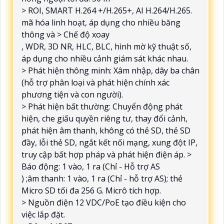
> ROI, SMART H.264 +/H.265+, AI H.264/H.265.
mã hóa linh hoạt, áp dụng cho nhiều băng
thông và > Chế độ xoay
, WDR, 3D NR, HLC, BLC, hình mờ kỹ thuật số,
áp dụng cho nhiều cảnh giám sát khác nhau.
> Phát hiện thông minh: Xâm nhập, dây ba chân
(hỗ trợ phân loại và phát hiện chính xác
phương tiện và con người).
> Phát hiện bất thường: Chuyển động phát
hiện, che giấu quyền riêng tư, thay đổi cảnh,
phát hiện âm thanh, không có thẻ SD, thẻ SD
đầy, lỗi thẻ SD, ngắt kết nối mạng, xung đột IP,
truy cập bất hợp pháp và phát hiện điện áp. >
Báo động: 1 vào, 1 ra (Chỉ - Hỗ trợ AS
) ;âm thanh: 1 vào, 1 ra (Chỉ - hỗ trợ AS); thẻ
Micro SD tối đa 256 G. Micrô tích hợp.
> Nguồn điện 12 VDC/PoE tạo điều kiện cho
việc lắp đặt.