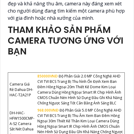
đẹp và khả năng thu âm, camera này đáng xem xét
cho người dùng đang tìm kiếm một camera phù hợp
với gia đình hoặc nhà xưởng của mình.
THAM KHẢO SẢN PHẨM
CAMERA TƯƠNG ỨNG VỚI
BẠN
850000VNÐ
Độ Phân Giải 2.0 MP Công Nghệ AHD
CVI TVI BCS Trang Bị Thu hình Ổn Định Xem Ban
Camera Giá
Đêm Hồng Ngoại 20m Thiết Kế Dome Kim Loại
Rẻ Dahua DH-
Camera Dùng Hồng Ngoại Smart IR Chip Hình Ảnh
HAC-T2A21P
CMOS Chuẩn Nén Hình Sử Dụng Đầu Ghi Khả Năng
Chống Ngược Sáng Tốt Cân Bằng Ánh Sáng BLC
968.000VNÐ
Độ Phân Giải 5.0 MP Công Nghệ AHD
DH-HAC-
CVI TVI BCS Trang Bị Thu Âm Xem Ban Đêm Hồng
HFW1500CMP-
Ngoại 30m Thiết Kế Thân Kim Loại Camera Dùng
A-S2 Camera
Hồng Ngoại Smart IR Chip Hình Ảnh CMOS Chuẩn
Sắt Nét Dahua
Nén Hình Sử Dụng Đầu Ghi Khả Năng Chống Ngược