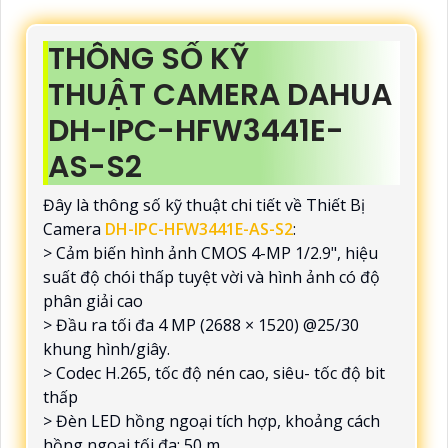
THÔNG SỐ KỸ
THUẬT CAMERA DAHUA
DH-IPC-HFW3441E-
AS-S2
Đây là thông số kỹ thuật chi tiết về Thiết Bị
Camera
DH-IPC-HFW3441E-AS-S2
:
> Cảm biến hình ảnh CMOS 4-MP 1/2.9", hiệu
suất độ chói thấp tuyệt vời và hình ảnh có độ
phân giải cao
> Đầu ra tối đa 4 MP (2688 × 1520) @25/30
khung hình/giây.
> Codec H.265, tốc độ nén cao, siêu- tốc độ bit
thấp
> Đèn LED hồng ngoại tích hợp, khoảng cách
hồng ngoại tối đa: 50 m