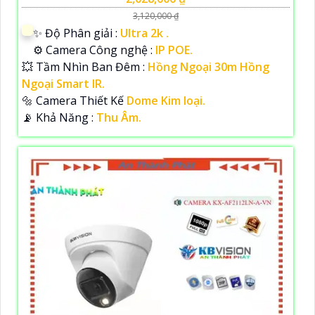
3,120,000 ₫
✨ Độ Phân giải :
Ultra 2k .
⚙ Camera Công nghệ :
IP POE.
💥 Tầm Nhìn Ban Đêm :
Hồng Ngoại 30m Hồng
Ngoại Smart IR.
🔩 Camera Thiết Kế
Dome Kim loại.
️📡 Khả Năng :
Thu Âm.