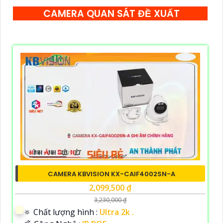
CAMERA QUAN SÁT ĐỀ XUẤT
CAMERA KBVISION KX-CAIF4002SN-A
2,099,500 ₫
3,230,000 ₫
🔅 Chất lượng hình :
Ultra 2k .