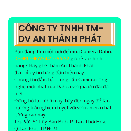
CÔNG TY TNHH TM-
DV AN THÀNH PHÁT
Bạn đang tìm một nơi để mua Camera Dahua
DH-IPC-HFW3441E-AS-S2
giá rẻ và chính
hãng? Hãy ghé thăm An Thành Phát
địa chỉ uy tín hàng đầu hiện nay.
Chúng tôi đảm bảo cung cấp Camera công
nghệ mới nhất của Dahua với giá ưu đãi đặc
biệt.
Đừng bỏ lỡ cơ hội này, hãy đến ngay để tận
hưởng trải nghiệm tuyệt vời với camera chất
lượng cao này.
Trụ Sở:
51 Lũy Bán Bích, P. Tân Thới Hòa,
Q.Tân Phú, TP.HCM