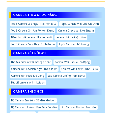
CAMERA THEO CHỨC NĂNG
Top 5 Camera Lắp Ngoài Trời Nên Mua
Top 5 Camera Wifi Cho Gia Đình
Top 5 Cmaera Ghi Âm Rõ Nên Dùng
Camera Check Var Live Stream
Bảng báo giá camera hikvision mới
camera nhìn mã vận đơn
Top 5 Camera Đàm Thoại 2 Chiều Rõ
Top 5 Camera nhà Xưởng
CAMERA KẾT NỐI WIFI
Báo Giá camera wifi mới cập nhật
Camera Wifi Dahua Báo Động
Camera Wifi Kbvision Ngoài Trời Giá Rẻ
Camera Wifi Ezviz Cube Giá Rẻ
Camera Wifi Imou Báo Động
Lắp Camera Chống Trộm Ezviz
Báo giá camera wifi hikvision
CAMERA THEO GÓI
Bộ Camera Ban Đêm Có Màu Kbvision
Bộ Camera Hikvision Ban Đêm Có Màu
Lắp Camera Kbvision Trọn Gói