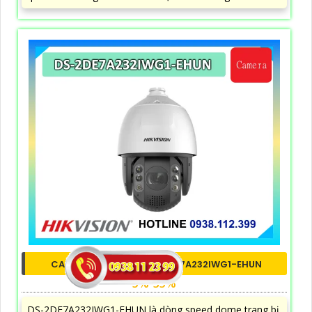
CAMERA HIKVISION DS-2DE7A232IWG1-EHUN
5%-35%
DS-2DE7A232IWG1-EHUN là dòng speed dome trang bị