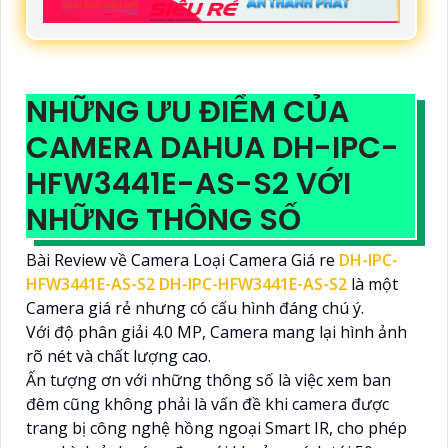
NHỮNG ƯU ĐIỂM CỦA
CAMERA DAHUA DH-IPC-
HFW3441E-AS-S2 VỚI
NHỮNG THÔNG SỐ
Bài Review về Camera Loại Camera Giá re
DH-IPC-
HFW3441E-AS-S2
DH-IPC-HFW3441E-AS-S2
là một
Camera giá rẻ nhưng có cấu hình đáng chú ý.
Với độ phân giải 4.0 MP, Camera mang lại hình ảnh
rõ nét và chất lượng cao.
Ấn tượng ơn với những thông số là việc xem ban
đêm cũng không phải là vấn đề khi camera được
trang bị công nghệ hồng ngoại Smart IR, cho phép