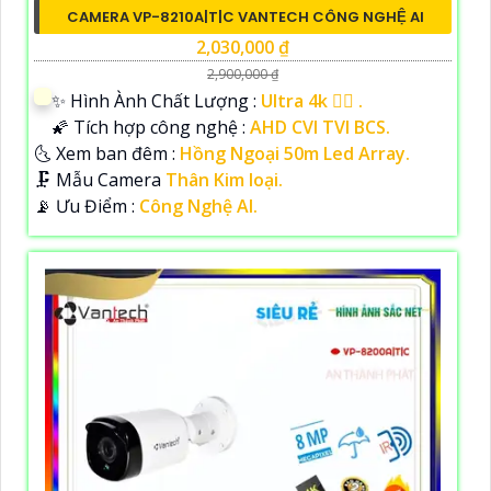
CAMERA VP-8210A|T|C VANTECH CÔNG NGHỆ AI
2,030,000 ₫
2,900,000 ₫
✨ Hình Ành Chất Lượng :
Ultra 4k 👍🏾 .
🌠 Tích hợp công nghệ :
AHD CVI TVI BCS.
🌜 Xem ban đêm :
Hồng Ngoại 50m Led Array.
🗜️ Mẫu Camera
Thân Kim loại.
️📡 Ưu Điểm :
Công Nghệ AI.