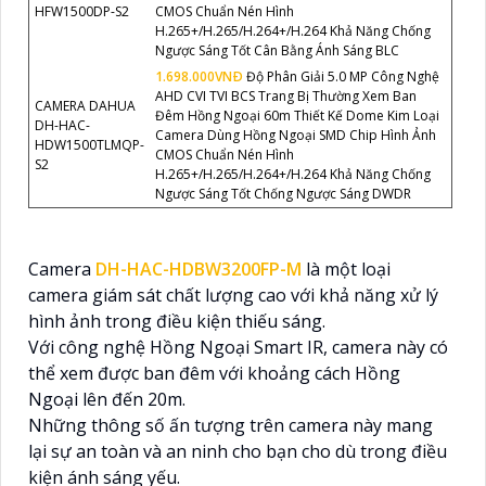
HFW1500DP-S2
CMOS Chuẩn Nén Hình
H.265+/H.265/H.264+/H.264 Khả Năng Chống
Ngược Sáng Tốt Cân Bằng Ánh Sáng BLC
1.698.000VNÐ
Độ Phân Giải 5.0 MP Công Nghệ
AHD CVI TVI BCS Trang Bị Thường Xem Ban
CAMERA DAHUA
Đêm Hồng Ngoại 60m Thiết Kế Dome Kim Loại
DH-HAC-
Camera Dùng Hồng Ngoại SMD Chip Hình Ảnh
HDW1500TLMQP-
CMOS Chuẩn Nén Hình
S2
H.265+/H.265/H.264+/H.264 Khả Năng Chống
Ngược Sáng Tốt Chống Ngược Sáng DWDR
Camera
DH-HAC-HDBW3200FP-M
là một loại
camera giám sát chất lượng cao với khả năng xử lý
hình ảnh trong điều kiện thiếu sáng.
Với công nghệ Hồng Ngoại Smart IR, camera này có
thể xem được ban đêm với khoảng cách Hồng
Ngoại lên đến 20m.
Những thông số ấn tượng trên camera này mang
lại sự an toàn và an ninh cho bạn cho dù trong điều
kiện ánh sáng yếu.