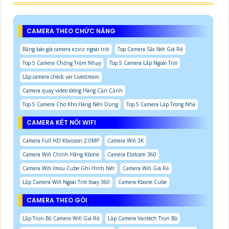
CAMERA THEO CHỨC NĂNG
Bảng báo giá camera ezviz ngoài trời
Top Camera Sắc Nét Giá Rẻ
Top 5 Camera Chống Trộm Nhạy
Top 5 Camera Lắp Ngoài Trời
Lắp camera check var Livestream
Camera quay video Đóng Hàng Cận Cảnh
Top 5 Camera Cho Kho Hàng Nên Dùng
Top 5 Camera Lắp Trong Nhà
CAMERA KẾT NỐI WIFI
Camera Full HD Kbvision 2.0MP
Camera Wifi 3K
Camera Wifi Chính Hãng Kbone
Camera Ebitcam 360
Camera Wifi Imou Cube Ghi Hình Nét
Camera Wifi Giá Rẻ
Lắp Camera Wifi Ngoài Trời Xoay 360
Camera Kbone Cube
CAMERA THEO GÓI
Lắp Trọn Bộ Camera Wifi Giá Rẻ
Lắp Camera Vantech Trọn Bộ