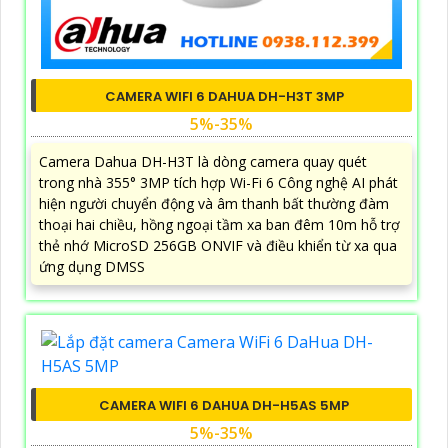
CAMERA WIFI 6 DAHUA DH-H3T 3MP
5%-35%
Camera Dahua DH-H3T là dòng camera quay quét
trong nhà 355° 3MP tích hợp Wi-Fi 6 Công nghệ AI phát
hiện người chuyển động và âm thanh bất thường đàm
thoại hai chiều, hồng ngoại tầm xa ban đêm 10m hỗ trợ
thẻ nhớ MicroSD 256GB ONVIF và điều khiển từ xa qua
ứng dụng DMSS
CAMERA WIFI 6 DAHUA DH-H5AS 5MP
5%-35%