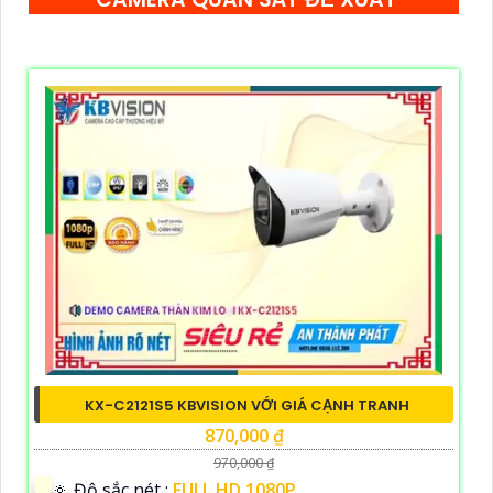
KX-C2121S5 KBVISION VỚI GIÁ CẠNH TRANH
870,000 ₫
970,000 ₫
🔅 Độ sắc nét :
FULL HD 1080P .