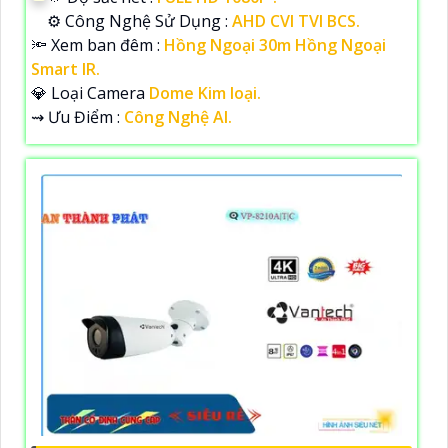
⚙ Công Nghệ Sử Dụng :
AHD CVI TVI BCS.
🔦 Xem ban đêm :
Hồng Ngoại 30m Hồng Ngoại
Smart IR.
💎 Loại Camera
Dome Kim loại.
️⇝ Ưu Điểm :
Công Nghệ AI.