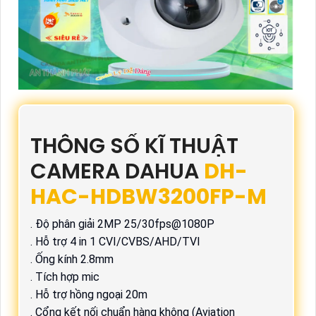
THÔNG SỐ KĨ THUẬT
CAMERA DAHUA 
DH-
HAC-HDBW3200FP-M
. Độ phân giải 2MP 25/30fps@1080P
. Hỗ trợ 4 in 1 CVI/CVBS/AHD/TVI
. Ống kính 2.8mm
. Tích hợp mic
. Hỗ trợ hồng ngoại 20m
. Cổng kết nối chuẩn hàng không (Aviation