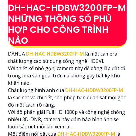
DH-HAC-HDBW3200FP-M
NHỮNG THÔNG SỐ PHÙ
HỢP CHO CÔNG TRÌNH
NÀO
DAHUA
DH-HAC-HDBW3200FP-M
là một camera
chất lượng cao sử dụng công nghệ HDCVI.
Với thiết kế nhỏ gọn, camera này dễ dàng lắp đặt cả
trong nhà và ngoài trời mà không gây bất kỳ khó
khăn nào.
Chất lượng hình ảnh của
DH-HAC-HDBW3200FP-M
là sắc nét và chi tiết, cho phép bạn quan sát mọi góc
độ một cách rõ ràng.
Với độ phân giải Full HD 1080p và công nghệ chống
nhiễu 3D-DNR, camera này đảm bảo hình ảnh sẽ
luôn sắc nét mỗi khi xem lại.
Một điểm nổi bật của
DH-HAC-HDBW3200FP-M
là