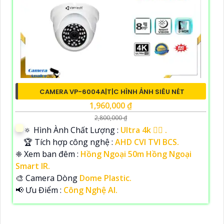
CAMERA VP-6004A|T|C HÌNH ẢNH SIÊU NÉT
1,960,000 ₫
2,800,000 ₫
🔅 Hình Ành Chất Lượng :
Ultra 4k 👍🏾 .
🏆 Tích hợp công nghệ :
AHD CVI TVI BCS.
❈ Xem ban đêm :
Hồng Ngoại 50m Hồng Ngoại
Smart IR.
🎨 Camera Dòng
Dome Plastic.
️📢 Ưu Điểm :
Công Nghệ AI.