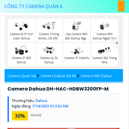
CÔNG TY CAMERA QUẬN 6
Lắp Camera Wifi
Camera Wifi
Camera AI IP Full
Camera Chống
360 Dahua Ngoài
Dahua Ngoài Trời
Color Dahua
Nhiễu 3D-DNR
Trời
Dahua
Camera IP 360
Camera Ip 3k
Camera IP ColorVu
Camera 360 Trong
Dahua
Dahua
Nhà
Camera Quan Sát
Camera Dahua Giá Rẻ
Camera Wifi Dahua
Camera Dahua DH-HAC-HDBW3200FP-M
Thương hiệu:
Dahua
Ngày đăng:
7/10/2023 9:12:52 AM
30%
liên hệ