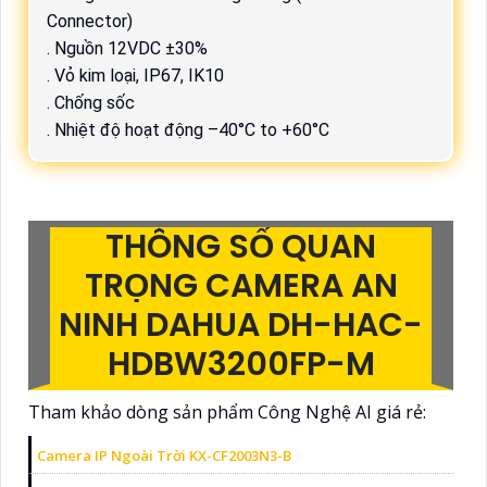
Connector)
. Nguồn 12VDC ±30%
. Vỏ kim loại, IP67, IK10
. Chống sốc
. Nhiệt độ hoạt động –40°C to +60°C
THÔNG SỐ QUAN
TRỌNG CAMERA AN
NINH DAHUA DH-HAC-
HDBW3200FP-M
Tham khảo dòng sản phẩm Công Nghệ AI giá rẻ:
Camera IP Ngoài Trời KX-CF2003N3-B