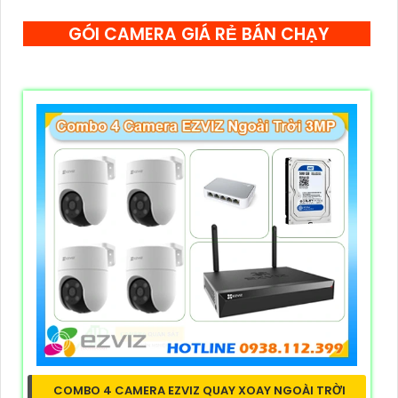
GÓI CAMERA GIÁ RẺ BÁN CHẠY
COMBO 4 CAMERA EZVIZ QUAY XOAY NGOÀI TRỜI