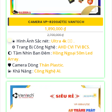
CAMERA VP-8200A|T|C VANTECH
1,890,000 ₫
2,700,000 ₫
☀️ Hình Ảnh Sắc nét :
Ultra 4k 👍🏾 .
⚙ Trang Bị Công Nghệ :
AHD CVI TVI BCS.
🌔 Tầm Nhìn Ban Đêm :
Hồng Ngoại 50m Led
Array.
🛡 Camera Dòng
Thân Plastic.
️💫 Khả Năng :
Công Nghệ AI.