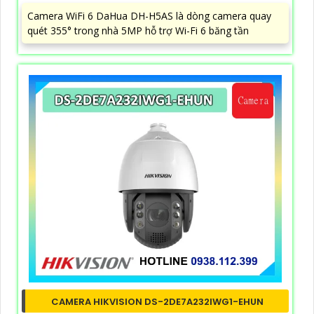
Camera WiFi 6 DaHua DH-H5AS là dòng camera quay
quét 355° trong nhà 5MP hỗ trợ Wi-Fi 6 băng tần
CAMERA HIKVISION DS-2DE7A232IWG1-EHUN