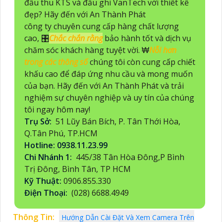
đầu thu KTS và đầu ghi VanTech với thiết kế
đẹp? Hãy đến với An Thành Phát
công ty chuyên cung cấp hàng chất lượng
cao, 🎛
Chắc chắn rằng
bảo hành tốt và dịch vụ
chăm sóc khách hàng tuyệt vời. ₩
Nỗi hơn
trong các thông số
chúng tôi còn cung cấp chiết
khấu cao để đáp ứng nhu cầu và mong muốn
của bạn. Hãy đến với An Thành Phát và trải
nghiệm sự chuyên nghiệp và uy tín của chúng
tôi ngay hôm nay!
Trụ Sở:
51 Lũy Bán Bích, P. Tân Thới Hòa,
Q.Tân Phú, TP.HCM
Hotline: 0938.11.23.99
Chi Nhánh 1:
445/38 Tân Hòa Đông,P Bình
Trị Đông, Bình Tân, TP HCM
Kỹ Thuật:
0906.855.330
Điện Thoại:
(028) 6688.4949
Thông Tin:
Hướng Dẫn Cài Đặt Và Xem Camera Trên