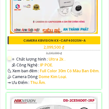
CAMERA KBVISION KX-CAIF4002SN-A
2,099,500 ₫
3,230,000 ₫
🔅 Chất lượng hình :
Ultra 2k .
🕉️ Công Nghệ :
IP POE.
🌜 Xem ban đêm :
Full Color 30m Có Màu Ban Đêm.
🤹 Camera Dòng
Dome Kim Loại.
️⇝ Ưu Điểm :
Thu Âm.