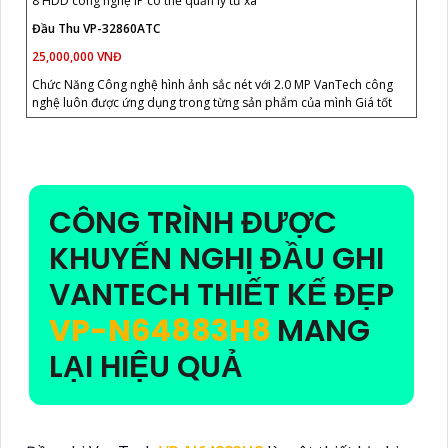
8 HDD công nghệ IP có thể quản lý từ xa
Đầu Thu VP-32860ATC
25,000,000 VNĐ
Chức Năng Công nghệ hình ảnh sắc nét với 2.0 MP VanTech công
nghệ luôn được ứng dụng trong từng sản phẩm của mình Giá tốt
CÔNG TRÌNH ĐƯỢC
KHUYẾN NGHỊ ĐẦU GHI
VANTECH THIẾT KẾ ĐẸP
VP-N64883H8
MANG
LẠI HIỆU QUẢ