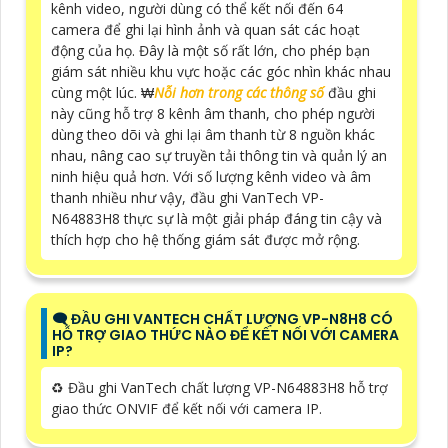
kênh video, người dùng có thể kết nối đến 64
camera để ghi lại hình ảnh và quan sát các hoạt
động của họ. Đây là một số rất lớn, cho phép bạn
giám sát nhiều khu vực hoặc các góc nhìn khác nhau
cùng một lúc. ₩
Nỗi hơn trong các thông số
đầu ghi
này cũng hỗ trợ 8 kênh âm thanh, cho phép người
dùng theo dõi và ghi lại âm thanh từ 8 nguồn khác
nhau, nâng cao sự truyền tải thông tin và quản lý an
ninh hiệu quả hơn. Với số lượng kênh video và âm
thanh nhiều như vậy, đầu ghi VanTech VP-
N64883H8 thực sự là một giải pháp đáng tin cậy và
thích hợp cho hệ thống giám sát được mở rộng.
🗨️ ĐẦU GHI VANTECH CHẤT LƯỢNG VP-N8H8 CÓ
HỖ TRỢ GIAO THỨC NÀO ĐỂ KẾT NỐI VỚI CAMERA
IP?
♻️ Đầu ghi VanTech chất lượng VP-N64883H8 hỗ trợ
giao thức ONVIF để kết nối với camera IP.