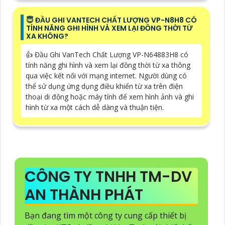
😇 ĐẦU GHI VANTECH CHẤT LƯỢNG VP-N8H8 CÓ
TÍNH NĂNG GHI HÌNH VÀ XEM LẠI ĐỒNG THỜI TỪ
XA KHÔNG?
👍 Đầu Ghi VanTech Chất Lượng VP-N64883H8 có
tính năng ghi hình và xem lại đồng thời từ xa thông
qua việc kết nối với mạng internet. Người dùng có
thể sử dụng ứng dụng điều khiển từ xa trên điện
thoại di động hoặc máy tính để xem hình ảnh và ghi
hình từ xa một cách dễ dàng và thuận tiện.
CÔNG TY TNHH TM-DV
AN THÀNH PHÁT
Bạn đang tìm một công ty cung cấp thiết bị