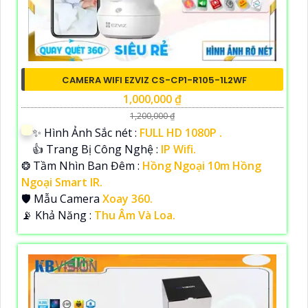
CAMERA WIFI EZVIZ CS-CP1-R105-1L2WF
1,000,000 ₫
1,200,000 ₫
✨ Hình Ảnh Sắc nét :
FULL HD 1080P .
👍 Trang Bị Công Nghệ :
IP Wifi.
❂ Tầm Nhìn Ban Đêm :
Hồng Ngoại 10m Hồng
Ngoại Smart IR.
🛡 Mẫu Camera
Xoay 360.
️📡 Khả Năng :
Thu Âm Và Loa.