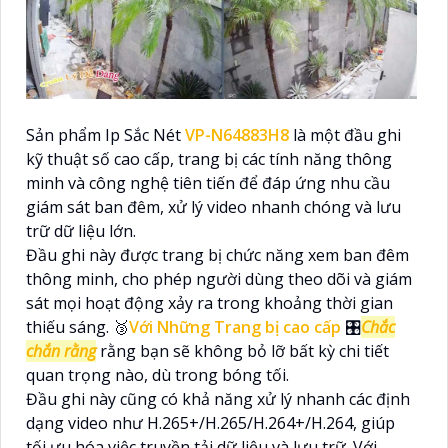
Sản phẩm Ip Sắc Nét
VP-N64883H8
là một đầu ghi
kỹ thuật số cao cấp, trang bị các tính năng thông
minh và công nghệ tiên tiến để đáp ứng nhu cầu
giám sát ban đêm, xử lý video nhanh chóng và lưu
trữ dữ liệu lớn.
Đầu ghi này được trang bị chức năng xem ban đêm
thông minh, cho phép người dùng theo dõi và giám
sát mọi hoạt động xảy ra trong khoảng thời gian
thiếu sáng. 🥉
Với Những Trang bị cao cấp
🎛
Chắc
chắn rằng
rằng bạn sẽ không bỏ lỡ bất kỳ chi tiết
quan trọng nào, dù trong bóng tối.
Đầu ghi này cũng có khả năng xử lý nhanh các định
dạng video như H.265+/H.265/H.264+/H.264, giúp
tối ưu hóa việc truyền tải dữ liệu và lưu trữ. Với