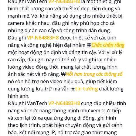
Đầu ghi VanTech
VP-N64883H8
là một thiết bị ghi
hình chất lượng cao với thiết kế đẹp, tiện dụng và
mạnh mẽ. Với khả năng sử dụng cho nhiều thiết bị
camera khác nhau, đầu ghi này phù hợp cho cả
những dự án cao cấp và công trình dân dụng.
Đầu ghi
VP-N64883H8
được thiết kế với các tính
năng và công nghệ hiện đại nhằm 🎛
Chắc chắn rằng
một hoạt động ổn định và đáng tin cậy. Với vi xử lý
cao cấp, đầu ghi này có thể xử lý và ghi lại nhiều
luồng video đồng thời, mang lại chất lượng hình
ảnh sắc nét và rõ ràng. ₩
Nỗi hơn trong các thông số
nó còn hỗ trợ nén video hiệu quả, giúp tiết kiệm
dung lượng lưu trữ mà vẫn ☣️
tin tưởng
chất lượng
hình ảnh.
Đầu ghi VanTech
VP-N64883H8
cung cấp nhiều tính
năng và chức năng thông minh như xem trực tiếp
và xem lại từ xa qua ứng dụng di động, ghi hình
theo lịch trình, phát hiện chuyển động và gửi cảnh
báo, kết nối mạng IP, hỗ trợ các giao thức mạng