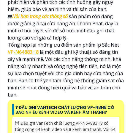
phát hiện và phân tích các tình huống gây nguy
hiểm, giúp bảo vệ an ninh và tài sản của bạn.
₩
Nỗi hơn trong các thông số
sản phẩm còn đang
được giảm giá tại cửa hàng An Thành Phát, đây là
một cơ hội tuyệt vời để sở hữu một đầu ghi chất
lượng cao với giá cả hợp lý.
Tổng hợp lại những ưu điểm sản phẩm Ip Sắc Nét
VP-N64883H8
là một đầu ghi kỹ thuật số đáng tin
cậy và mạnh mẽ. Với các tính năng thông minh, khả
năng xử lý nhanh và công nghệ tiên tiến, nó là một
sự lựa chọn tuyệt vời cho gia đình hay cửa hàng của
bạn. Bạn có thể yên tâm rằng hệ thống giám sát của
mình sẽ hoạt động hiệu quả và bảo vệ an toàn cho
bạn.
❓ ĐẦU GHI VANTECH CHẤT LƯỢNG VP-N8H8 CÓ
BAO NHIÊU KÊNH VIDEO VÀ KÊNH ÂM THANH?
🦉 Đầu ghi VanTech chất lượng VP-N64883H8 có
tổng cộng 64 kênh video và 8 kênh âm thanh. Với 64