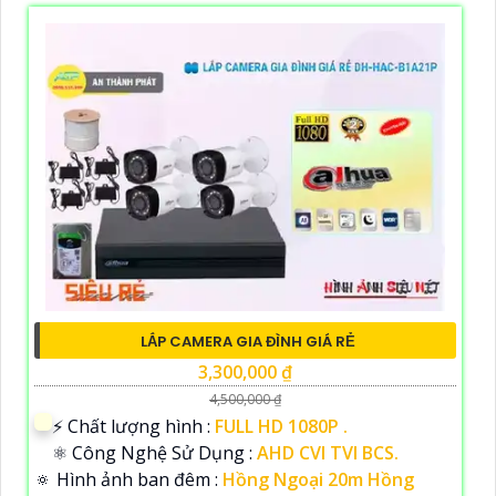
LẮP CAMERA GIA ĐÌNH GIÁ RẺ
3,300,000 ₫
4,500,000 ₫
️⚡ Chất lượng hình :
FULL HD 1080P .
⚛️ Công Nghệ Sử Dụng :
AHD CVI TVI BCS.
🔅 Hình ảnh ban đêm :
Hồng Ngoại 20m Hồng