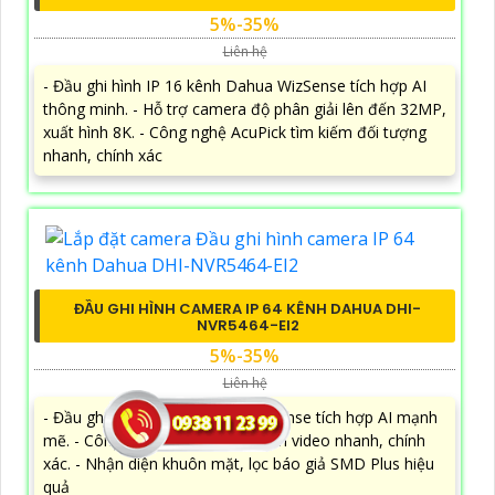
5%-35%
Liên hệ
- Đầu ghi hình IP 16 kênh Dahua WizSense tích hợp AI
thông minh. - Hỗ trợ camera độ phân giải lên đến 32MP,
xuất hình 8K. - Công nghệ AcuPick tìm kiếm đối tượng
nhanh, chính xác
ĐẦU GHI HÌNH CAMERA IP 64 KÊNH DAHUA DHI-
NVR5464-EI2
5%-35%
Liên hệ
- Đầu ghi IP 64 kênh Dahua WizSense tích hợp AI mạnh
mẽ. - Công nghệ AcuPick tìm kiếm video nhanh, chính
xác. - Nhận diện khuôn mặt, lọc báo giả SMD Plus hiệu
quả