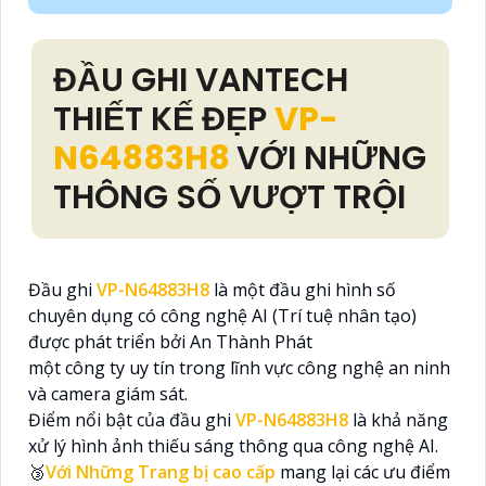
ĐẦU GHI VANTECH
THIẾT KẾ ĐẸP
VP-
N64883H8
VỚI NHỮNG
THÔNG SỐ VƯỢT TRỘI
Đầu ghi
VP-N64883H8
là một đầu ghi hình số
chuyên dụng có công nghệ AI (Trí tuệ nhân tạo)
được phát triển bởi An Thành Phát
một công ty uy tín trong lĩnh vực công nghệ an ninh
và camera giám sát.
Điểm nổi bật của đầu ghi
VP-N64883H8
là khả năng
xử lý hình ảnh thiếu sáng thông qua công nghệ AI.
🥉
Với Những Trang bị cao cấp
mang lại các ưu điểm