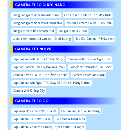
CAMERA THEO CHỨC NĂNG
Bảng báo giá camera hikvision mới
Camera Nhìn Màn Hình Máy Tính
Bảng báo giá camera imou ngoài trời
Những Camera Có Màu Ban Đêm
Báo giá camera IP kbvision mới
Báo giá camera 2 mắt
camera xem được mã vận đơn Chất Lượng
Báo Giá Camera IP Hikvision
CAMERA KẾT NỐI WIFI
Lắp Camera Wifi Dahua Có Báo Động
Camera Wifi Kbvision Ngoài Trời
Lắp Đặt Camera Thân Ngoài Trời Imou
Camera wifi kbvision Full Color
Camera Ezviz Giá Rẻ Hình Ảnh Sắc Nét
Camera Ezviz Báo Động
Lắp Camera Wifi Ngoài Trời Xoay 360 Chính Hãng Dahua
Camera Wifi Không Dây
CAMERA THEO GÓI
Lắp Trọn Bộ Camera Wifi Giá Rẻ
Bộ Camera Dahua Báo Động
Lắp Camera Siêu Nét Giá rẻ
Bộ Camera Trong Nhà
Lắp Camera Visioncop Chống Trộm Combo Tiết Kiệm