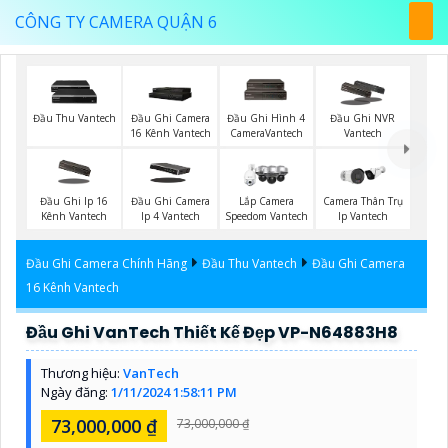
CÔNG TY CAMERA QUẬN 6
Đầu Thu Vantech
Đầu Ghi Camera
Đầu Ghi Hình 4
Đầu Ghi NVR
16 Kênh Vantech
CameraVantech
Vantech
Đầu Ghi Ip 16
Đầu Ghi Camera
Lắp Camera
Camera Thân Trụ
Kênh Vantech
Ip 4 Vantech
Speedom Vantech
Ip Vantech
Đầu Ghi Camera Chính Hãng
Đầu Thu Vantech
Đầu Ghi Camera
16 Kênh Vantech
Đầu Ghi VanTech Thiết Kế Đẹp VP-N64883H8
Thương hiệu:
VanTech
Ngày đăng:
1/11/2024 1:58:11 PM
73,000,000 ₫
73,000,000 ₫