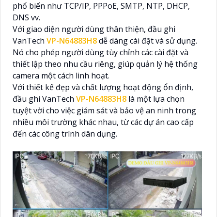
phổ biến như TCP/IP, PPPoE, SMTP, NTP, DHCP,
DNS vv.
Với giao diện người dùng thân thiện, đầu ghi
VanTech
VP-N64883H8
dễ dàng cài đặt và sử dụng.
Nó cho phép người dùng tùy chỉnh các cài đặt và
thiết lập theo nhu cầu riêng, giúp quản lý hệ thống
camera một cách linh hoạt.
Với thiết kế đẹp và chất lượng hoạt động ổn định,
đầu ghi VanTech
VP-N64883H8
là một lựa chọn
tuyệt vời cho việc giám sát và bảo vệ an ninh trong
nhiều môi trường khác nhau, từ các dự án cao cấp
đến các công trình dân dụng.