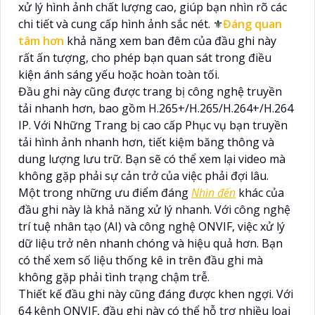
xử lý hình ảnh chất lượng cao, giúp bạn nhìn rõ các
chi tiết và cung cấp hình ảnh sắc nét. ⚜️
Đáng quan
tâm hơn
khả năng xem ban đêm của đầu ghi này
rất ấn tượng, cho phép bạn quan sát trong điều
kiện ánh sáng yếu hoặc hoàn toàn tối.
Đầu ghi này cũng được trang bị công nghệ truyền
tải nhanh hơn, bao gồm H.265+/H.265/H.264+/H.264
IP. Với Những Trang bị cao cấp Phục vụ bạn truyền
tải hình ảnh nhanh hơn, tiết kiệm băng thông và
dung lượng lưu trữ. Bạn sẽ có thể xem lại video mà
không gặp phải sự cản trở của việc phải đợi lâu.
Một trong những ưu điểm đáng
Nhìn đến
khác của
đầu ghi này là khả năng xử lý nhanh. Với công nghệ
trí tuệ nhân tạo (AI) và công nghệ ONVIF, việc xử lý
dữ liệu trở nên nhanh chóng và hiệu quả hơn. Bạn
có thể xem số liệu thống kê in trên đầu ghi mà
không gặp phải tình trạng chậm trễ.
Thiết kế đầu ghi này cũng đáng được khen ngợi. Với
64 kênh ONVIF, đầu ghi này có thể hỗ trợ nhiều loại