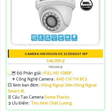
CAMERA HIKVISION DS 2CE56D0T IRP
546,000 ₫
780,000 ₫
🦉 Độ Phân giải :
FULL HD 1080P .
⚜️ Công Nghệ Camera :
AHD CVI TVI BCS.
💥 Xem ban đêm :
Hồng Ngoại 20m Hồng Ngoại
Smart IR.
♊ Cấu Tạo Camera
Dome Plastic.
️➲ Ưu Điểm :
Thu hình Chất Lượng.