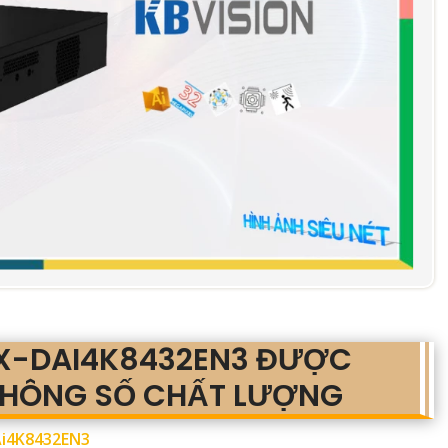
KX-DAI4K8432EN3 ĐƯỢC
THÔNG SỐ CHẤT LƯỢNG
i4K8432EN3