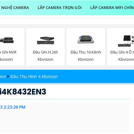
 NGHỆ CAMERA
LẮP CAMERA TRỌN GÓI
LẮP CAMERA WIFI CHÍ
 Ghi NVR
Đầu Ghi H.265
Đầu Thu 16 Kênh
Đầu Ghi 4 Ổ
bvision
Kbvision
Kbvision
Kbvisio
ion
Đầu Thu Hình 4 Kbvision
Ai4K8432EN3
3 2:23:26 PM