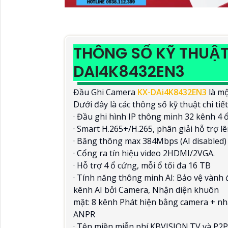
THÔNG SỐ KỸ THUẬT
DAI4K8432EN3
Đầu Ghi Camera
KX-DAi4K8432EN3
là mộ
Dưới đây là các thông số kỹ thuật chi tiế
· Đầu ghi hình IP thông minh 32 kênh 4 
· Smart H.265+/H.265, phân giải hỗ trợ 
· Băng thông max 384Mbps (AI disabled)
· Cổng ra tín hiệu video 2HDMI/2VGA.
· Hỗ trợ 4 ổ cứng, mỗi ổ tối đa 16 TB
· Tính năng thông minh AI: Bảo vệ vành 
kênh AI bởi Camera, Nhận diện khuôn
mặt: 8 kênh Phát hiện bằng camera + n
ANPR
· Tên miền miễn phí KBVISION.TV và P2P