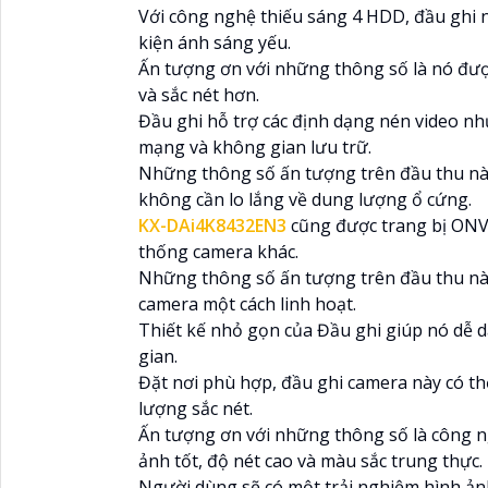
Với công nghệ thiếu sáng 4 HDD, đầu ghi 
kiện ánh sáng yếu.
Ấn tượng ơn với những thông số là nó được
và sắc nét hơn.
Đầu ghi hỗ trợ các định dạng nén video nh
mạng và không gian lưu trữ.
Những thông số ấn tượng trên đầu thu này
không cần lo lắng về dung lượng ổ cứng.
KX-DAi4K8432EN3
cũng được trang bị ONVIF
thống camera khác.
Những thông số ấn tượng trên đầu thu này
camera một cách linh hoạt.
Thiết kế nhỏ gọn của Đầu ghi giúp nó dễ 
gian.
Đặt nơi phù hợp, đầu ghi camera này có thể
lượng sắc nét.
Ấn tượng ơn với những thông số là công n
ảnh tốt, độ nét cao và màu sắc trung thực.
Người dùng sẽ có một trải nghiệm hình ảnh