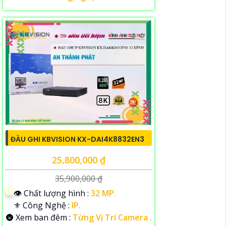
ĐẦU GHI KBVISION KX-DAI4K8832EN3
25,800,000 ₫
35,900,000 ₫
👁 Chất lượng hình :
32 MP.
⚜️ Công Nghệ :
IP.
🌚 Xem ban đêm :
Từng Vị Trí Camera .