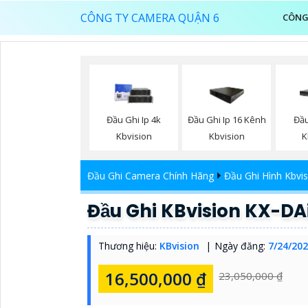
CÔNG TY CAMERA QUẬN 6
CÔNG
Đầu Ghi Ip 4k
Đầu Ghi Ip 16 Kênh
Đầu
Kbvision
Kbvision
K
Đầu Ghi Camera Chính Hãng
Đầu Ghi Hình Kbvis
Đầu Ghi KBvision KX-D
Thương hiệu:
KBvision
Ngày đăng:
7/24/202
16,500,000 ₫
23,050,000 ₫