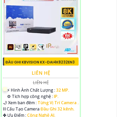
ĐẦU GHI KBVISION KX-DAI4K8232EN3
LIÊN HỆ
LIÊN HỆ
️⚡ Hình Ành Chất Lượng :
32 MP.
⚙ Tích hợp công nghệ :
IP.
🌙 Xem ban đêm :
Từng Vị Trí Camera .
⛓ Cấu Tạo Camera
Đầu Ghi 32 kênh.
️✤ Ưu Điểm :
Công Nghệ AI.