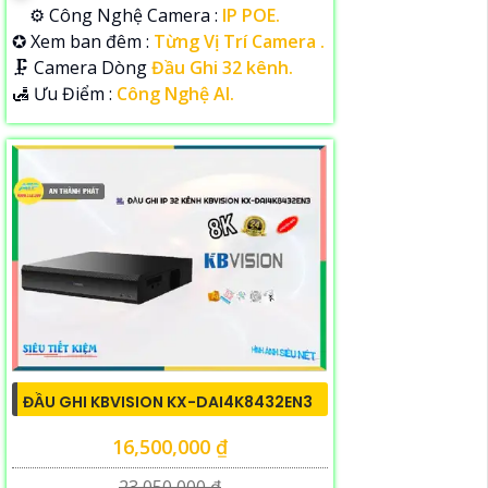
⚙ Công Nghệ Camera :
IP POE.
✪ Xem ban đêm :
Từng Vị Trí Camera .
🗜️ Camera Dòng
Đầu Ghi 32 kênh.
️🛃 Ưu Điểm :
Công Nghệ AI.
ĐẦU GHI KBVISION KX-DAI4K8432EN3
16,500,000 ₫
23,050,000 ₫