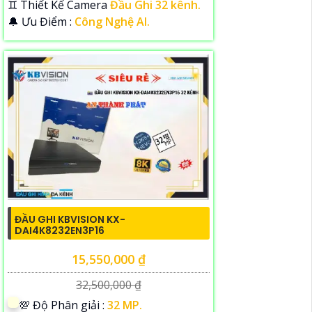
♊ Thiết Kế Camera
Đầu Ghi 32 kênh.
️🔔 Ưu Điểm :
Công Nghệ AI.
ĐẦU GHI KBVISION KX-
DAI4K8232EN3P16
15,550,000 ₫
32,500,000 ₫
💯 Độ Phân giải :
32 MP.