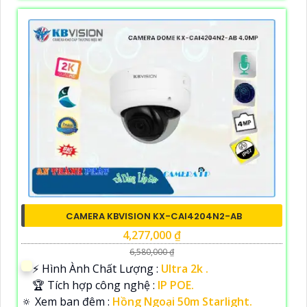
CAMERA KBVISION KX-CAI4204N2-AB
4,277,000 ₫
6,580,000 ₫
️⚡ Hình Ành Chất Lượng :
Ultra 2k .
🏆 Tích hợp công nghệ :
IP POE.
🔅 Xem ban đêm :
Hồng Ngoại 50m Starlight.