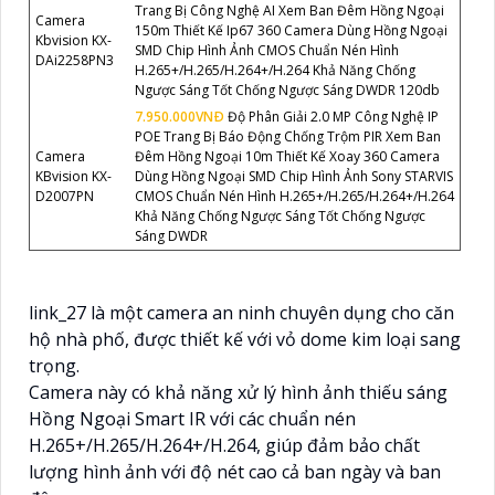
Trang Bị Công Nghệ AI Xem Ban Đêm Hồng Ngoại
Camera
150m Thiết Kế Ip67 360 Camera Dùng Hồng Ngoại
Kbvision KX-
SMD Chip Hình Ảnh CMOS Chuẩn Nén Hình
DAi2258PN3
H.265+/H.265/H.264+/H.264 Khả Năng Chống
Ngược Sáng Tốt Chống Ngược Sáng DWDR 120db
7.950.000VNÐ
Độ Phân Giải 2.0 MP Công Nghệ IP
POE Trang Bị Báo Động Chống Trộm PIR Xem Ban
Camera
Đêm Hồng Ngoại 10m Thiết Kế Xoay 360 Camera
KBvision KX-
Dùng Hồng Ngoại SMD Chip Hình Ảnh Sony STARVIS
D2007PN
CMOS Chuẩn Nén Hình H.265+/H.265/H.264+/H.264
Khả Năng Chống Ngược Sáng Tốt Chống Ngược
Sáng DWDR
link_27 là một camera an ninh chuyên dụng cho căn
hộ nhà phố, được thiết kế với vỏ dome kim loại sang
trọng.
Camera này có khả năng xử lý hình ảnh thiếu sáng
Hồng Ngoại Smart IR với các chuẩn nén
H.265+/H.265/H.264+/H.264, giúp đảm bảo chất
lượng hình ảnh với độ nét cao cả ban ngày và ban