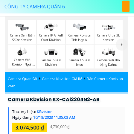
CÔNG TY CAMERA QUẬN 6
Camera Xem Biển
Camera IP AI Full
Camera Kbvision
Camera Ultra 3k
Số Xe Kbvision
Color Kbvision
Tích Hợp Ai
Kbvision
Camera Wifi
Camera Ip POE
Camera Có POE
Camera Wifi Báo
Kbvision Ngoài
Kbvision
Imou
Động Dahua
Trời
Camera Quan Sát
Camera Kbvision Giá Rẻ
Bán Camera Kbvision
2MP
Camera Kbvision KX-CAi2204N2-AB
Thương hiệu:
KBvision
Ngày đăng:
10/18/2023 11:35:03 AM
3,074,500 ₫
4,730,000 ₫