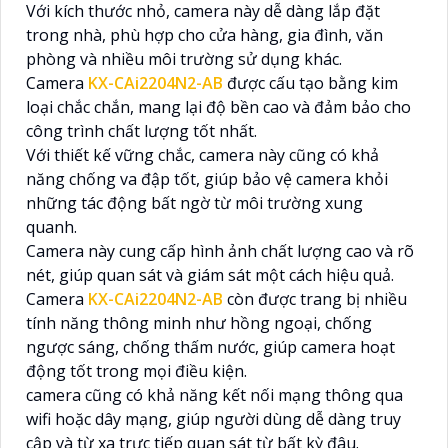
Với kích thước nhỏ, camera này dễ dàng lắp đặt
trong nhà, phù hợp cho cửa hàng, gia đình, văn
phòng và nhiều môi trường sử dụng khác.
Camera
KX-CAi2204N2-AB
được cấu tạo bằng kim
loại chắc chắn, mang lại độ bền cao và đảm bảo cho
công trình chất lượng tốt nhất.
Với thiết kế vững chắc, camera này cũng có khả
năng chống va đập tốt, giúp bảo vệ camera khỏi
những tác động bất ngờ từ môi trường xung
quanh.
Camera này cung cấp hình ảnh chất lượng cao và rõ
nét, giúp quan sát và giám sát một cách hiệu quả.
Camera
KX-CAi2204N2-AB
còn được trang bị nhiều
tính năng thông minh như hồng ngoại, chống
ngược sáng, chống thấm nước, giúp camera hoạt
động tốt trong mọi điều kiện.
camera cũng có khả năng kết nối mạng thông qua
wifi hoặc dây mạng, giúp người dùng dễ dàng truy
cập và từ xa trực tiếp quan sát từ bất kỳ đâu.