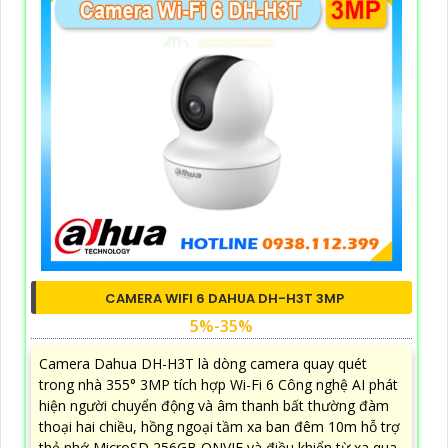
CAMERA WIFI 6 DAHUA DH-H3T 3MP
5%-35%
Camera Dahua DH-H3T là dòng camera quay quét
trong nhà 355° 3MP tích hợp Wi-Fi 6 Công nghệ AI phát
hiện người chuyển động và âm thanh bất thường đàm
thoại hai chiều, hồng ngoại tầm xa ban đêm 10m hỗ trợ
thẻ nhớ MicroSD 256GB ONVIF và điều khiển từ xa qua