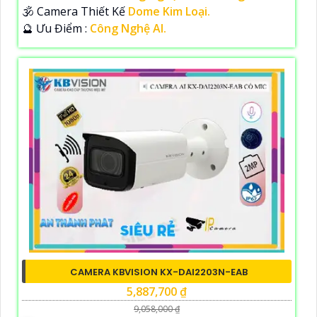
🕉️ Camera Thiết Kế
Dome Kim Loại.
️🔮 Ưu Điểm :
Công Nghệ AI.
CAMERA KBVISION KX-DAI2203N-EAB
5,887,700 ₫
9,058,000 ₫