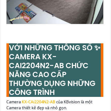
VỚI NHỮNG THÔNG SỐ ✨
CAMERA KX-
CAI2204N2-AB CHỨC
NĂNG CAO CẤP
THƯỜNG DỤNG NHỮNG
CÔNG TRÌNH
Camera
KX-CAi2204N2-AB
của KBvision là một
Camera thiết kế đẹp và nhỏ gọn.