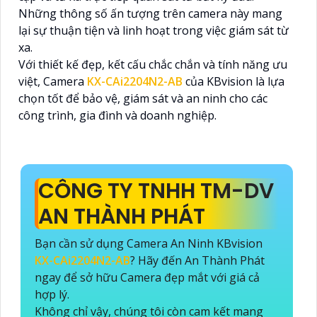
Những thông số ấn tượng trên camera này mang
lại sự thuận tiện và linh hoạt trong việc giám sát từ
xa.
Với thiết kế đẹp, kết cấu chắc chắn và tính năng ưu
việt, Camera
KX-CAi2204N2-AB
của KBvision là lựa
chọn tốt để bảo vệ, giám sát và an ninh cho các
công trình, gia đình và doanh nghiệp.
CÔNG TY TNHH TM-DV
AN THÀNH PHÁT
Bạn cần sử dụng Camera An Ninh KBvision
KX-CAi2204N2-AB
? Hãy đến An Thành Phát
ngay để sở hữu Camera đẹp mắt với giá cả
hợp lý.
Không chỉ vậy, chúng tôi còn cam kết mang