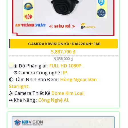
CAMERA KBVISION KX-DAI2204N-EAB
5,887,700 ₫
9,058,000 ₫
☀️ Độ Phân giải :
FULL HD 1080P .
®️ Camera Công nghệ :
IP.
🌔 Tầm Nhìn Ban Đêm :
Hồng Ngoại 50m
Starlight.
🤹 Camera Thiết Kế
Dome Kim Loại.
️↭ Khả Năng :
Công Nghệ AI.