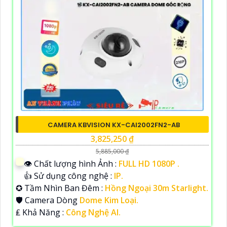
CAMERA KBVISION KX-CAI2002FN2-AB
3,825,250 ₫
5,885,000 ₫
👁 Chất lượng hình Ảnh :
FULL HD 1080P .
👍 Sử dụng công nghệ :
IP.
✪ Tầm Nhìn Ban Đêm :
Hồng Ngoại 30m Starlight.
🛡 Camera Dòng
Dome Kim Loại.
️₤ Khả Năng :
Công Nghệ AI.