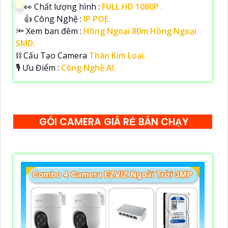
️👀 Chất lượng hình :
FULL HD 1080P .
👍 Công Nghệ :
IP POE.
🔦 Xem ban đêm :
Hồng Ngoại 80m Hồng Ngoại
SMD.
⛓ Cấu Tạo Camera
Thân Kim Loại.
️🎙 Ưu Điểm :
Công Nghệ AI.
GÓI CAMERA GIÁ RẺ BÁN CHẠY