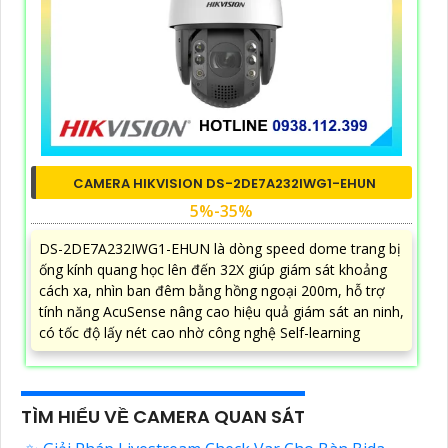
CAMERA HIKVISION DS-2DE7A232IWG1-EHUN
5%-35%
DS-2DE7A232IWG1-EHUN là dòng speed dome trang bị
ống kính quang học lên đến 32X giúp giám sát khoảng
cách xa, nhìn ban đêm bằng hồng ngoại 200m, hỗ trợ
tính năng AcuSense nâng cao hiệu quả giám sát an ninh,
có tốc độ lấy nét cao nhờ công nghệ Self-learning
TÌM HIỂU VỀ CAMERA QUAN SÁT