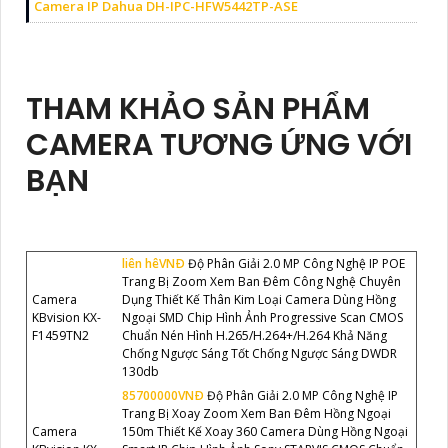
Camera IP Dahua DH-IPC-HFW5442TP-ASE
THAM KHẢO SẢN PHẨM
CAMERA TƯƠNG ỨNG VỚI
BẠN
liên hêVNÐ
Độ Phân Giải 2.0 MP Công Nghệ IP POE
Trang Bị Zoom Xem Ban Đêm Công Nghệ Chuyên
Camera
Dụng Thiết Kế Thân Kim Loại Camera Dùng Hồng
KBvision KX-
Ngoại SMD Chip Hình Ảnh Progressive Scan CMOS
F1459TN2
Chuẩn Nén Hình H.265/H.264+/H.264 Khả Năng
Chống Ngược Sáng Tốt Chống Ngược Sáng DWDR
130db
85700000VNÐ
Độ Phân Giải 2.0 MP Công Nghệ IP
Trang Bị Xoay Zoom Xem Ban Đêm Hồng Ngoại
Camera
150m Thiết Kế Xoay 360 Camera Dùng Hồng Ngoại